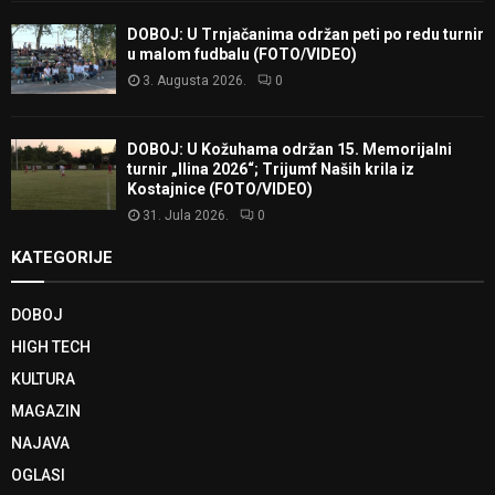
DOBOJ: U Trnjačanima održan peti po redu turnir
u malom fudbalu (FOTO/VIDEO)
3. Augusta 2026.
0
DOBOJ: U Kožuhama održan 15. Memorijalni
turnir „Ilina 2026“; Trijumf Naših krila iz
Kostajnice (FOTO/VIDEO)
31. Jula 2026.
0
KATEGORIJE
DOBOJ
HIGH TECH
KULTURA
MAGAZIN
NAJAVA
OGLASI