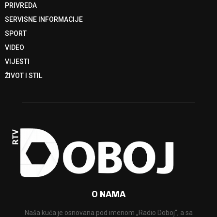
PRIVREDA
SERVISNE INFORMACIJE
SPORT
VIDEO
VIJESTI
ŽIVOT I STIL
O NAMA
Naša kuća je osnovana pod imenom „Radio Doboj“, a sa