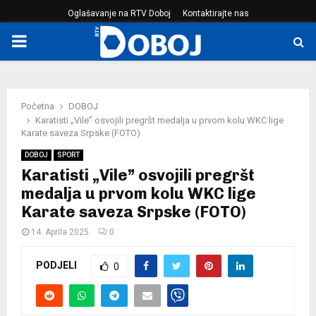
Oglašavanje na RTV Doboj
Kontaktirajte nas
PRIMARY
MENU
Početna
DOBOJ
Karatisti „Vile” osvojili pregršt medalja u prvom kolu WKC lige
Karate saveza Srpske (FOTO)
DOBOJ
SPORT
Karatisti „Vile” osvojili pregršt
medalja u prvom kolu WKC lige
Karate saveza Srpske (FOTO)
14. Aprila 2025.
0
PODJELI
0