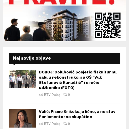
Najnovije objave
DOBOJ: Golubović posjetio fiskulturnu
salu u rekonstrukciji u OŠ “Vuk
Stefanović Karadžić” i uručio
udžbenike (FOTO)
od
RTV Doboj
0
Vulić: Pismo Krišoku je lično, a ne stav
Parlamentarne skupštine
od
RTV Doboj
0