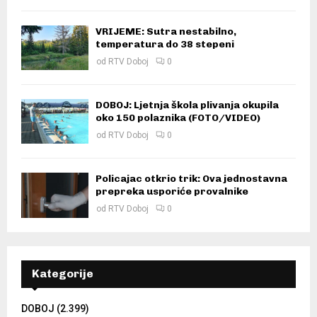
VRIJEME: Sutra nestabilno,
temperatura do 38 stepeni
od
RTV Doboj
0
DOBOJ: Ljetnja škola plivanja okupila
oko 150 polaznika (FOTO/VIDEO)
od
RTV Doboj
0
Policajac otkrio trik: Ova jednostavna
prepreka usporiće provalnike
od
RTV Doboj
0
Kategorije
DOBOJ
(2.399)