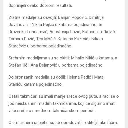
doprinijeli ovako dobrom rezultatu.
Zlatne medalje su osvojili: Darijan Popović, Dimitrije
Jovanović, i Nikša Pejkić u katama pojedinačno, te
Draženka Lončarević, Anastasija Lazić, Katarina Trifković,
Tamara Puzić, Tea Močić, Katarina Kuzmić i Nikola
Starečvić u borbama pojedinačno.
Srebrnim medaljama su se okitili: Mihailo Nikić u katama, a
Stefan Ilić i Ana Dejanović u borbama pojedinačno.
Do bronzanih medalja su došli: Helena Pedić i Matej
Staniću katama pojedinačno.
Ostali takmičari su imali manje sreće ovog puta, a radi se o
još neiskusnim mlađim takmičarima, koji će sigurno imati
više sreće u narednom takmičarskom periodu.
Osim trenera uspjehu su se obradovali i roditelji takmičara,