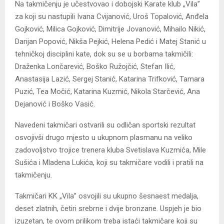
Na takmičenju je učestvovao i dobojski Karate klub „Vila”
za koji su nastupili Ivana Cvijanović, Uroš Topalović, Anđela
Gojković, Milica Gojković, Dimitrije Jovanović, Mihailo Nikić,
Darijan Popović, Nikša Pejkić, Helena Pedić i Matej Stanić u
tehničkoj disciplini kate, dok su se u borbama takmičili:
Draženka Lončarević, Boško Ružojčić, Stefan Ilić,
Anastasija Lazić, Sergej Stanić, Katarina Trifković, Tamara
Puzić, Tea Močić, Katarina Kuzmić, Nikola Starčević, Ana
Dejanović i Boško Vasić.
Navedeni takmičari ostvarili su odličan sportski rezultat
osvojivši drugo mjesto u ukupnom plasmanu na veliko
zadovoljstvo trojice trenera kluba Svetislava Kuzmića, Mile
Sušića i Mladena Lukića, koji su takmičare vodili i pratili na
takmičenju.
Takmičari KK „Vila” osvojili su ukupno šesnaest medalja,
deset zlatnih, četiri srebrne i dvije bronzane. Uspjeh je bio
izuzetan, te ovom prilikom treba istaći takmičare koji su