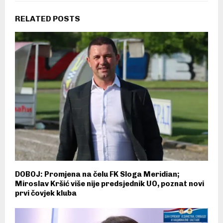
RELATED POSTS
DOBOJ: Promjena na čelu FK Sloga Meridian;
Miroslav Kršić više nije predsjednik UO, poznat novi
prvi čovjek kluba