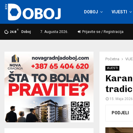
DOBOJ
VIJESTI
C
Doboj
7. Augusta 2026.
Prijavite se / Registracija
24.8
Početna
VIJE
VIJESTI
Karan:
tradic
15. Maja 2026
PODJELI