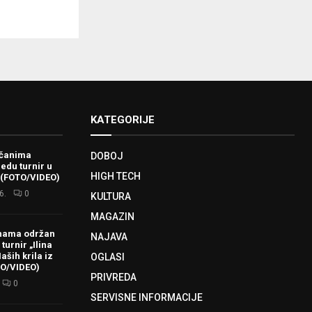
KATEGORIJE
ačanima
DOBOJ
redu turnir u
HIGH TECH
 (FOTO/VIDEO)
6.
0
KULTURA
MAGAZIN
hama održan
NAJAVA
turnir „Ilina
aših krila iz
OGLASI
TO/VIDEO)
PRIVREDA
0
SERVISNE INFORMACIJE