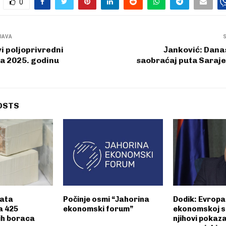
0
JAVA
vi poljoprivredni
Јanković: Dana
za 2025. godinu
saobraćaj puta Saraje
OSTS
lata
Počinje osmi “Јahorina
Dodik: Evropa 
a 425
ekonomski forum”
ekonomskoj si
ih boraca
njihovi pokaza