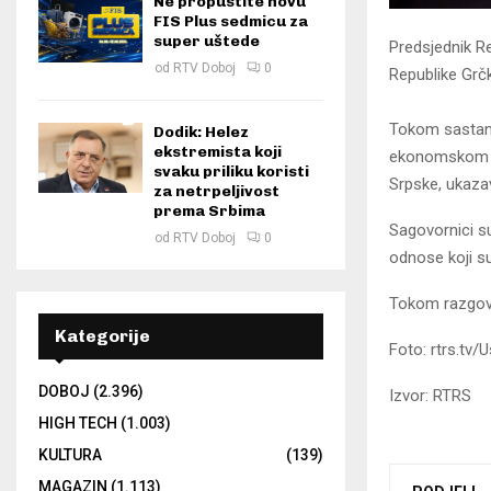
Ne propustite novu
FIS Plus sedmicu za
super uštede
Predsjednik R
od
RTV Doboj
0
Republike Grč
Tokom sastank
Dodik: Helez
ekstremista koji
ekonomskom si
svaku priliku koristi
Srpske, ukaza
za netrpeljivost
prema Srbima
Sagovornici su 
od
RTV Doboj
0
odnose koji su
Tokom razgovo
Kategorije
Foto: rtrs.tv/U
DOBOJ
(2.396)
Izvor: RTRS
HIGH TECH
(1.003)
KULTURA
(139)
MAGAZIN
(1.113)