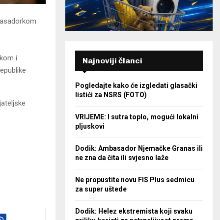
mbasadorkom
kom i
Najnoviji članci
epublike
Pogledajte kako će izgledati glasački
listići za NSRS (FOTO)
jateljske
VRIJEME: I sutra toplo, mogući lokalni
pljuskovi
Dodik: Ambasador Njemačke Granas ili
ne zna da čita ili svjesno laže
Ne propustite novu FIS Plus sedmicu
za super uštede
Dodik: Helez ekstremista koji svaku