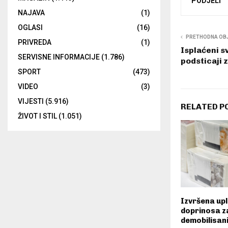
PODJELI
NAJAVA
(1)
OGLASI
(16)
PRETHODNA OB
PRIVREDA
(1)
Isplaćeni s
SERVISNE INFORMACIJE
(1.786)
podsticaji 
SPORT
(473)
VIDEO
(3)
VIJESTI
(5.916)
RELATED P
ŽIVOT I STIL
(1.051)
Izvršena up
doprinosa z
demobilisan