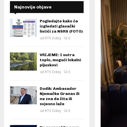
Najnovije objave
Pogledajte kako će
izgledati glasački
listići za NSRS (FOTO)
od
RTV Doboj
0
VRIJEME: I sutra
toplo, mogući lokalni
pljuskovi
od
RTV Doboj
0
Dodik: Ambasador
Njemačke Granas ili
ne zna da čita ili
svjesno laže
od
RTV Doboj
0