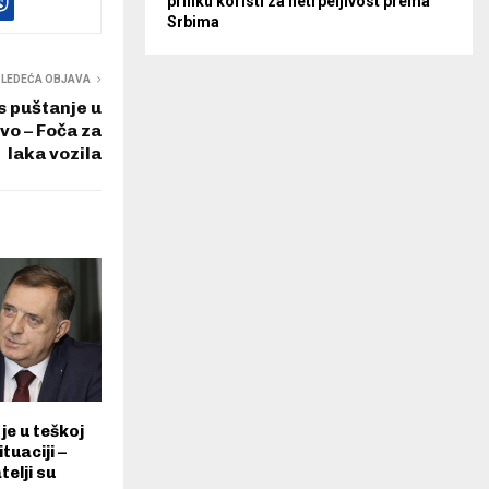
priliku koristi za netrpeljivost prema
Srbima
SLEDEĆA OBJAVA
s puštanje u
vo – Foča za
laka vozila
je u teškoj
tuaciji –
telji su