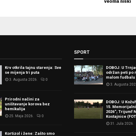
veoma niski
SPORT
Krv otkrila tajnu starenja: Sve
DOBOJ: U Trnj
se mijenja tri puta
održan peti po 
malom fudbalu
3. Augusta 2026.
0
3. Augusta 202
Prirodni načini za
DOBOJ: U Kožu
uništavanje korova bez
15. Memorijalni 
hemikalija
2026“; Trijumf N
25. Maja 2026.
0
Kostajnice (FO
31. Jula 2026.
Kortizol i žene: Zašto smo