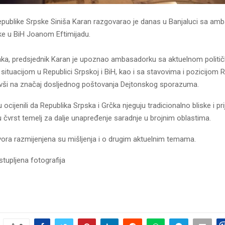
epublike Srpske Siniša Karan razgovarao je danas u Banjaluci sa a
ke u BiH Јoanom Eftimijadu.
a, predsjednik Karan je upoznao ambasadorku sa aktuelnom politič
tuacijom u Republici Srpskoj i BiH, kao i sa stavovima i pozicijom R
vši na značaj dosljednog poštovanja Dejtonskog sporazuma.
ocijenili da Republika Srpska i Grčka njeguju tradicionalno bliske i pri
 čvrst temelj za dalje unapređenje saradnje u brojnim oblastima.
ra razmijenjena su mišljenja i o drugim aktuelnim temama.
stupljena fotografija