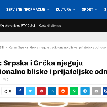
SERVISNE INFORMACIJE
KULTURA
SPORT
Ž
Oglašavanje na RTV Doboj
Kontaktirajte nas
STI
Karan: Srpska i Grčka njeguju tradicionalno bliske i prijateljske odnose
 Srpska i Grčka njeguju
ionalno bliske i prijateljske od
.
0
0