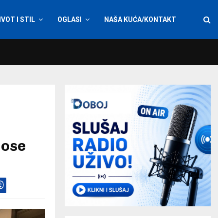
IVOT I STIL
OGLASI
NAŠA KUĆA/KONTAKT
nose