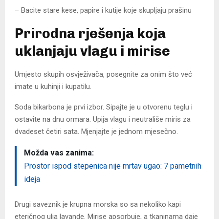
– Bacite stare kese, papire i kutije koje skupljaju prašinu
Prirodna rješenja koja
uklanjaju vlagu i mirise
Umjesto skupih osvježivača, posegnite za onim što već
imate u kuhinji i kupatilu.
Soda bikarbona je prvi izbor. Sipajte je u otvorenu teglu i
ostavite na dnu ormara. Upija vlagu i neutrališe miris za
dvadeset četiri sata. Mjenjajte je jednom mjesečno.
Možda vas zanima:
Prostor ispod stepenica nije mrtav ugao: 7 pametnih
ideja
Drugi saveznik je krupna morska so sa nekoliko kapi
eteričnog ulja lavande. Mirise apsorbuje, a tkaninama daje