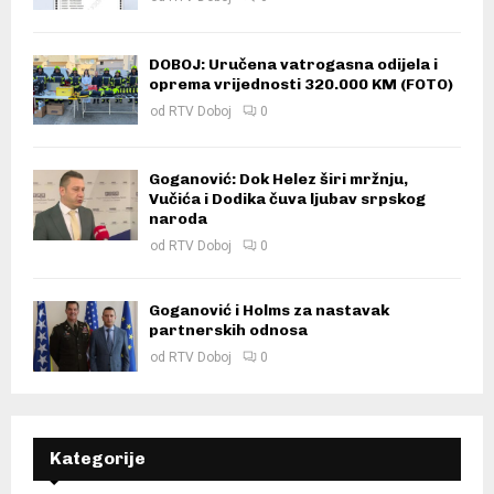
DOBOJ: Uručena vatrogasna odijela i
oprema vrijednosti 320.000 KM (FOTO)
od
RTV Doboj
0
Goganović: Dok Helez širi mržnju,
Vučića i Dodika čuva ljubav srpskog
naroda
od
RTV Doboj
0
Goganović i Holms za nastavak
partnerskih odnosa
od
RTV Doboj
0
Kategorije