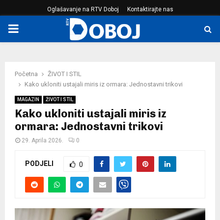
Oglašavanje na RTV Doboj
Kontaktirajte nas
PRIMARY
MENU
Početna
ŽIVOT I STIL
Kako ukloniti ustajali miris iz ormara: Jednostavni trikovi
MAGAZIN
ŽIVOT I STIL
Kako ukloniti ustajali miris iz
ormara: Jednostavni trikovi
29. Aprila 2026.
0
PODJELI
0