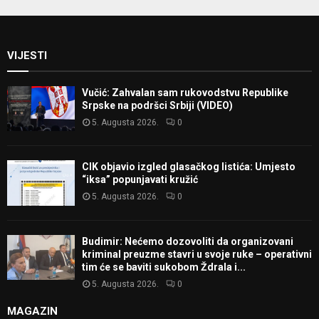
VIJESTI
Vučić: Zahvalan sam rukovodstvu Republike
Srpske na podršci Srbiji (VIDEO)
5. Augusta 2026.
0
CIK objavio izgled glasačkog listića: Umjesto
“iksa” popunjavati kružić
5. Augusta 2026.
0
Budimir: Nećemo dozovoliti da organizovani
kriminal preuzme stavri u svoje ruke – operativni
tim će se baviti sukobom Ždrala i...
5. Augusta 2026.
0
MAGAZIN