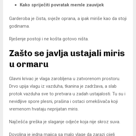
Kako spriječiti povratak memle zauvijek
Garderoba je čista, svježe oprana, a ipak miriše kao da stoji
godinama.
Rješenje postoji i ne košta gotovo ništa.
Zašto se javlja ustajali miris
u ormaru
Glavni krivac je vlaga zarobljena u zatvorenom prostoru.
Drvo upija vlagu iz vazduha, tkanina je zadržava, a slab
protok vazduha sve to pretvara u zadah ustajalosti. Tu su i
nevidljive spore plesni, prašina i ostaci omekšivača koji
vremenom hvataju neprijatan miris.
Najčešća greška je slaganje odjeće koja nije skroz suva.
Dovoljna je jedna majica sa malo vlage da zarazi cijeli