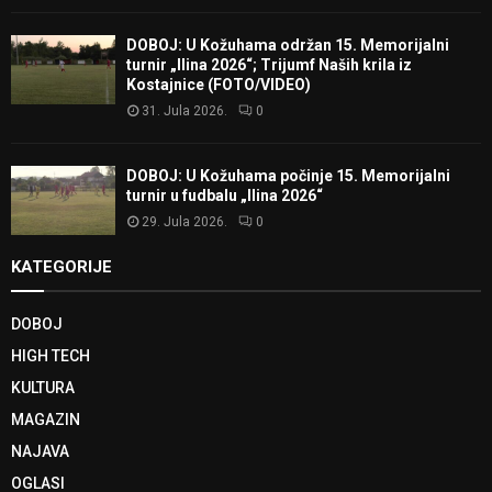
DOBOJ: U Kožuhama održan 15. Memorijalni
turnir „Ilina 2026“; Trijumf Naših krila iz
Kostajnice (FOTO/VIDEO)
31. Jula 2026.
0
DOBOJ: U Kožuhama počinje 15. Memorijalni
turnir u fudbalu „Ilina 2026“
29. Jula 2026.
0
KATEGORIJE
DOBOJ
HIGH TECH
KULTURA
MAGAZIN
NAJAVA
OGLASI