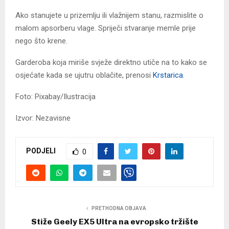
Ako stanujete u prizemlju ili vlažnijem stanu, razmislite o
malom apsorberu vlage. Spriječi stvaranje memle prije
nego što krene.
Garderoba koja miriše svježe direktno utiče na to kako se
osjećate kada se ujutru oblačite, prenosi
Krstarica
.
Foto: Pixabay/Ilustracija
Izvor: Nezavisne
PODJELI
0
PRETHODNA OBJAVA
Stiže Geely EX5 Ultra na evropsko tržište