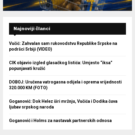
Najnoviji članci
Vučić: Zahvalan sam rukovodstvu Republike Srpske na
podršci Srbiji (VIDEO)
CIK objavio izgled glasačkog listića: Umjesto “iksa”
popunjavati kružić
DOBOJ: Uručena vatrogasna odijela i oprema vrijednosti
320.000 KM (FOTO)
Goganović: Dok Helez širi mržnju, Vučića i Dodika čuva
ljubav srpskog naroda
Goganović i Holms za nastavak partnerskih odnosa