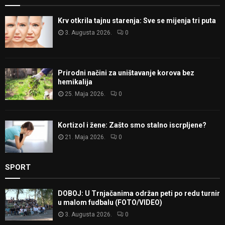
Krv otkrila tajnu starenja: Sve se mijenja tri puta
3. Augusta 2026.
0
Prirodni načini za uništavanje korova bez
hemikalija
25. Maja 2026.
0
Kortizol i žene: Zašto smo stalno iscrpljene?
21. Maja 2026.
0
SPORT
DOBOJ: U Trnjačanima održan peti po redu turnir
u malom fudbalu (FOTO/VIDEO)
3. Augusta 2026.
0