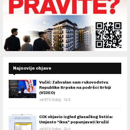
Najnovije objave
Vučić: Zahvalan sam rukovodstvu
Republike Srpske na podršci Srbiji
(VIDEO)
od
RTV Doboj
0
CIK objavio izgled glasačkog listića:
Umjesto “iksa” popunjavati kružić
od
RTV Doboj
0