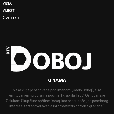
VIDEO
VIJESTI
ŽIVOT I STIL
O NAMA
Naša kuća je osnovana pod imenom „Radio Doboj“, a sa
emitovanjem programa počinje 17. aprila 1967. Osnovana je
Odlukom Skupštine opštine Doboj, kao preduzeće „od posebnog
interesa za zadovoljavanje informativnih potreba građana“.