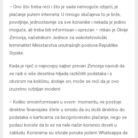
– Ono što treba reći i što je sada nemoguće izbjeći, je
plaćanje putem interneta. U mnogo slučajeva to je brže,
povoljnije, jednostavnije za sve korisnike i nekada je jedino
moguće, ali treba biti informisan i oprezan – rekao je Olivije
Zimonja, načelnikom Јednice za viskotehnološki
kriminalitet Ministarstva unutrašnjih poslova Republike
Srpske.
Kada je riječ o najnovijoj sajber prevari Zimonja navodi da
se radi o više desetina hiljada različitih podataka i s
obzirom na količinu, dodaje on, može se reći da je ovo
izuzetno ozbiljan incident.
– Koliko smoinformisani u ovom momentu, ne postoje
direktne finansijske štete u smislu da su došli direktno do
podataka o karticama za bezgotovinsko plaćanje, nego se
podaci koriste da bi se na neki način korisnici doveli u
zabludu. Korisnima su stizale poruke putem Whatsappa da