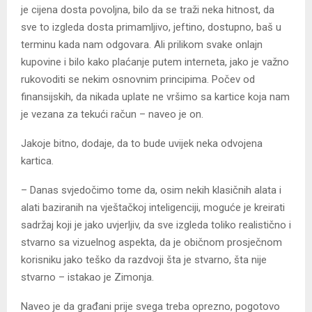
je cijena dosta povoljna, bilo da se traži neka hitnost, da
sve to izgleda dosta primamljivo, jeftino, dostupno, baš u
terminu kada nam odgovara. Ali prilikom svake onlajn
kupovine i bilo kako plaćanje putem interneta, jako je važno
rukovoditi se nekim osnovnim principima. Počev od
finansijskih, da nikada uplate ne vršimo sa kartice koja nam
je vezana za tekući račun – naveo je on.
Јakoje bitno, dodaje, da to bude uvijek neka odvojena
kartica.
– Danas svjedočimo tome da, osim nekih klasičnih alata i
alati baziranih na vještačkoj inteligenciji, moguće je kreirati
sadržaj koji je jako uvjerljiv, da sve izgleda toliko realistično i
stvarno sa vizuelnog aspekta, da je običnom prosječnom
korisniku jako teško da razdvoji šta je stvarno, šta nije
stvarno – istakao je Zimonja.
Naveo je da građani prije svega treba oprezno, pogotovo