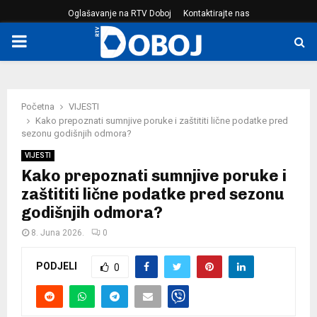
Oglašavanje na RTV Doboj
Kontaktirajte nas
PRIMARY
MENU
Početna
VIJESTI
Kako prepoznati sumnjive poruke i zaštititi lične podatke pred
sezonu godišnjih odmora?
VIJESTI
Kako prepoznati sumnjive poruke i
zaštititi lične podatke pred sezonu
godišnjih odmora?
8. Juna 2026.
0
PODJELI
0