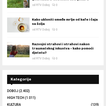
od
RTV Doboj
0
Kako ukloniti smeđe mrlje od kafe i čaja
sa šolja
od
RTV Doboj
0
Razvojni strahovi i strahovi nakon
traumatskog iskustva – kako pomoći
djetetu?
od
RTV Doboj
0
Kategorije
DOBOJ
(2.402)
HIGH TECH
(1.011)
KULTURA
(139)