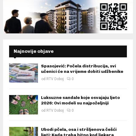
Najnovije objave
Spasojević: Počela distribucija, svi
učenici će na vrijeme dobiti udžbenike
od
RTV Doboj
0
Luksuzne sandale koje osvajaju ljeto
2026: Ovi modeli su najpoželjniji
od
RTV Doboj
0
Ubodi pčela, osa i stršljenova češći
ljeti: Kada treba hitno kod ljekara