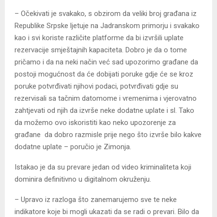
– Očekivati je svakako, s obzirom da veliki broj građana iz
Republike Srpske ljetuje na Јadranskom primorju i svakako
kao i svi koriste različite platforme da bi izvršili uplate
rezervacije smještajnih kapaciteta. Dobro je da o tome
pričamo i da na neki način već sad upozorimo građane da
postoji mogućnost da će dobijati poruke gdje će se kroz
poruke potvrđivati njihovi podaci, potvrđivati gdje su
rezervisali sa tačnim datomome i vremenima i vjerovatno
zahtjevati od njih da izvrše neke dodatne uplate i sl. Tako
da možemo ovo iskoristiti kao neko upozorenje za
građane da dobro razmisle prije nego što izvrše bilo kakve
dodatne uplate – poručio je Zimonja.
Istakao je da su prevare jedan od video kriminaliteta koji
dominira definitivno u digitalnom okruženju.
– Upravo iz razloga što zanemarujemo sve te neke
indikatore koje bi mogli ukazati da se radi o prevari. Bilo da