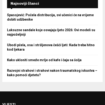
Najnoviji članci
Spasojević: Počela distribucija, svi učenici će na vrijeme
dobiti udžbenike
Luksuzne sandale koje osvajaju ljeto 2026: Ovi modeli su
najpoželjniji
Ubodi pčela, osa i stršljenova češći ljeti: Kada treba hitno
kod ljekara
Kako ukloniti smeđe mrlje od kafe i čaja sa šolja
Razvojni strahovi i strahovi nakon traumatskog iskustva –
kako pomoći djetetu?
VIJESTI