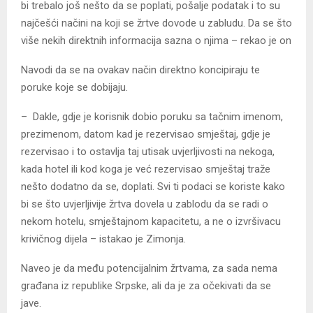
bi trebalo još nešto da se poplati, pošalje podatak i to su
najčešći načini na koji se žrtve dovode u zabludu. Da se što
više nekih direktnih informacija sazna o njima – rekao je on
Navodi da se na ovakav način direktno koncipiraju te
poruke koje se dobijaju.
– Dakle, gdje je korisnik dobio poruku sa tačnim imenom,
prezimenom, datom kad je rezervisao smještaj, gdje je
rezervisao i to ostavlja taj utisak uvjerljivosti na nekoga,
kada hotel ili kod koga je već rezervisao smještaj traže
nešto dodatno da se, doplati. Svi ti podaci se koriste kako
bi se što uvjerljivije žrtva dovela u zablodu da se radi o
nekom hotelu, smještajnom kapacitetu, a ne o izvršivacu
krivičnog dijela – istakao je Zimonja.
Naveo je da među potencijalnim žrtvama, za sada nema
građana iz republike Srpske, ali da je za očekivati da se
jave.