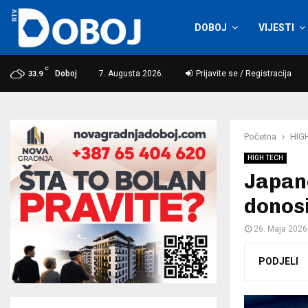
DOBOJ
VIJESTI
C
Doboj
7. Augusta 2026.
Prijavite se / Registracija
33.9
Početna
HIG
HIGH TECH
Japanc
donosi
26. Maja 2026
PODJELI