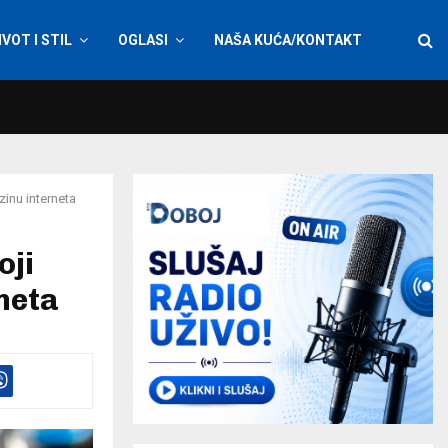
IVOT I STIL
OGLASI
NAŠA KUĆA/KONTAKT
zinu interneta
oji
neta