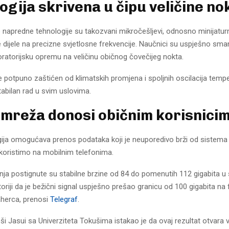
ogija skrivena u čipu veličine no
e napredne tehnologije su takozvani mikročešljevi, odnosno minijaturni
 dijele na precizne svjetlosne frekvencije. Naučnici su uspješno smanji
ratorijsku opremu na veličinu običnog čovečijeg nokta.
je potpuno zaštićen od klimatskih promjena i spoljnih oscilacija tem
bilan rad u svim uslovima.
 mreža donosi običnim korisnici
ija omogućava prenos podataka koji je neuporedivo brži od sistema
oristimo na mobilnim telefonima.
nja postignute su stabilne brzine od 84 do pomenutih 112 gigabita u
istoriji da je bežični signal uspješno prešao granicu od 100 gigabita n
aherca, prenosi
Telegraf
.
i Jasui sa Univerziteta Tokušima istakao je da ovaj rezultat otvara 