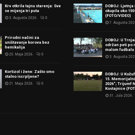
Krv otkrila tajnu starenja: Sve
DOBOJ: Ljetnja 
se mijenja tri puta
okupila oko 150
(FOTO/VIDEO)
3. Augusta 2026.
0
7. Augusta 202
Prirodni načini za
DOBOJ: U Trnj
uništavanje korova bez
održan peti po 
hemikalija
malom fudbalu
25. Maja 2026.
0
3. Augusta 202
Kortizol i žene: Zašto smo
DOBOJ: U Kožu
stalno iscrpljene?
15. Memorijalni 
21. Maja 2026.
0
2026“; Trijumf N
Kostajnice (FO
31. Jula 2026.