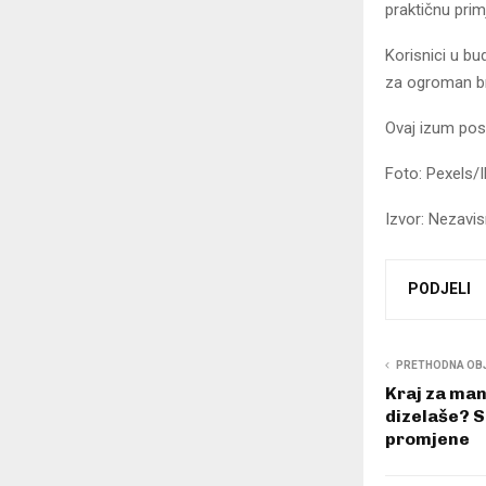
praktičnu pri
Korisnici u b
za ogroman br
Ovaj izum post
Foto: Pexels/I
Izvor: Nezavi
PODJELI
PRETHODNA OB
Kraj za man
dizelaše? S
promjene