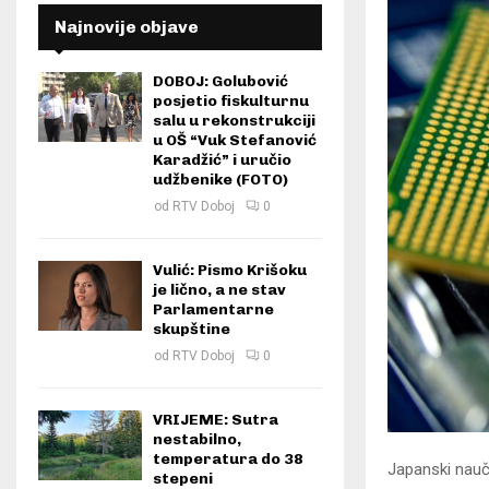
Najnovije objave
DOBOJ: Golubović
posjetio fiskulturnu
salu u rekonstrukciji
u OŠ “Vuk Stefanović
Karadžić” i uručio
udžbenike (FOTO)
od
RTV Doboj
0
Vulić: Pismo Krišoku
je lično, a ne stav
Parlamentarne
skupštine
od
RTV Doboj
0
VRIJEME: Sutra
nestabilno,
temperatura do 38
Japanski naučn
stepeni