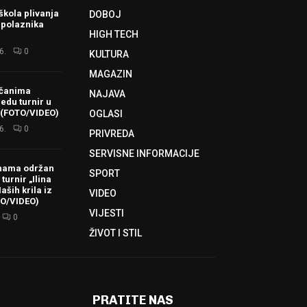
škola plivanja
DOBOJ
 polaznika
HIGH TECH
6.
0
KULTURA
MAGAZIN
ačanima
NAJAVA
redu turnir u
 (FOTO/VIDEO)
OGLASI
6.
0
PRIVREDA
SERVISNE INFORMACIJE
hama održan
SPORT
turnir „Ilina
aših krila iz
VIDEO
TO/VIDEO)
VIJESTI
0
ŽIVOT I STIL
PRATITE NAS