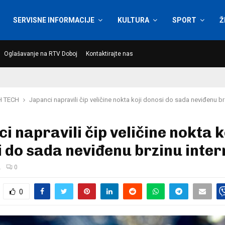
SERVISNE INFORMACIJE
KULTURA
SPORT
Ž
Oglašavanje na RTV Doboj
Kontaktirajte nas
H TECH
Japanci napravili čip veličine nokta koji donosi do sada neviđenu br
i napravili čip veličine nokta k
 do sada neviđenu brzinu inter
.
0
0