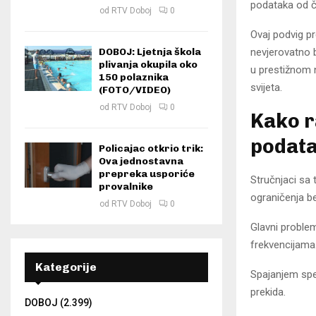
podataka od č
od
RTV Doboj
0
Ovaj podvig p
nevjerovatno b
DOBOJ: Ljetnja škola
plivanja okupila oko
u prestižnom 
150 polaznika
svijeta.
(FOTO/VIDEO)
od
RTV Doboj
0
Kako r
podat
Policajac otkrio trik:
Ova jednostavna
prepreka usporiće
Stručnjaci sa 
provalnike
ograničenja b
od
RTV Doboj
0
Glavni proble
frekvencijama
Kategorije
Spajanjem spec
prekida.
DOBOJ
(2.399)