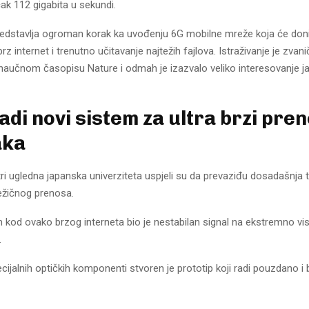
ak 112 gigabita u sekundi.
redstavlja ogroman korak ka uvođenju 6G mobilne mreže koja će doni
rz internet i trenutno učitavanje najtežih fajlova. Istraživanje je zvan
naučnom časopisu Nature i odmah je izazvalo veliko interesovanje j
adi novi sistem za ultra brzi pre
aka
tri ugledna japanska univerziteta uspjeli su da prevaziđu dosadašnja 
ežičnog prenosa.
m kod ovako brzog interneta bio je nestabilan signal na ekstremno vi
.
ijalnih optičkih komponenti stvoren je prototip koji radi pouzdano i 