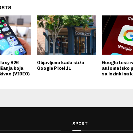
OSTS
laxy S26
Objavljeno kada stiže
Google testir
jšanja koja
Google Pixel 11
automatsko p
ekivao (VIDEO)
sa lozinki na 
SPORT