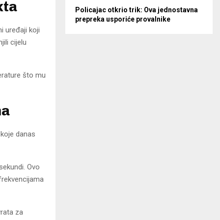
kta
Policajac otkrio trik: Ova jednostavna
prepreka usporiće provalnike
 uređaji koji
li cijelu
perature što mu
ma
 koje danas
 sekundi. Ovo
a frekvencijama
vrata za