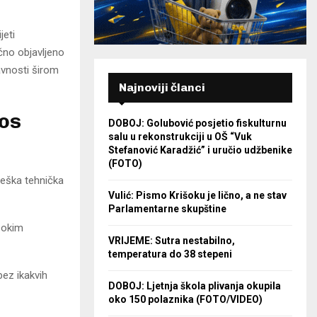
jeti
ično objavljeno
avnosti širom
Najnoviji članci
nos
DOBOJ: Golubović posjetio fiskulturnu
salu u rekonstrukciji u OŠ “Vuk
Stefanović Karadžić” i uručio udžbenike
(FOTO)
teška tehnička
Vulić: Pismo Krišoku je lično, a ne stav
Parlamentarne skupštine
sokim
VRIJEME: Sutra nestabilno,
temperatura do 38 stepeni
bez ikakvih
DOBOJ: Ljetnja škola plivanja okupila
oko 150 polaznika (FOTO/VIDEO)