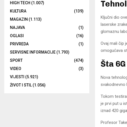
Tehnol
HIGH TECH
(1.007)
KULTURA
(139)
Ključni dio ov
MAGAZIN
(1.113)
laserske zrake
NAJAVA
(1)
glomaznu labo
OGLASI
(16)
Ovaj mali čip 
PRIVREDA
(1)
omogućava sta
SERVISNE INFORMACIJE
(1.793)
SPORT
(474)
Šta 6G
VIDEO
(3)
VIJESTI
(5.921)
Nova tehnolog
svakodnevno k
ŽIVOT I STIL
(1.056)
Tokom testira
je prvi put u 
iznad 420 gig
Profesor Takeš