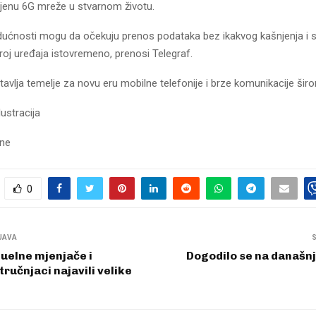
mjenu 6G mreže u stvarnom životu.
udućnosti mogu da očekuju prenos podataka bez ikakvog kašnjenja i s
oj uređaja istovremeno, prenosi Telegraf.
avlja temelje za novu eru mobilne telefonije i brze komunikacije širo
lustracija
sne
0
JAVA
uelne mjenjače i
Dogodilo se na današnj
tručnjaci najavili velike