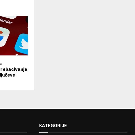
a
rebacivanje
ključeve
KATEGORIJE