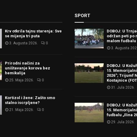
SPORT
Krv otkrila tajnu starenja: Sve
DOBOJ: U Trnj
se mijenja tri puta
održan peti po 
malom fudbalu
3. Augusta 2026.
0
3. Augusta 202
Prirodni načini za
DOBOJ: U Kožu
uništavanje korova bez
15. Memorijalni 
hemikalija
2026“; Trijumf N
25. Maja 2026.
0
Kostajnice (FO
31. Jula 2026.
Kortizol i žene: Zašto smo
stalno iscrpljene?
DOBOJ: U Kožu
21. Maja 2026.
0
15. Memorijalni
fudbalu „Ilina 2
29. Jula 2026.