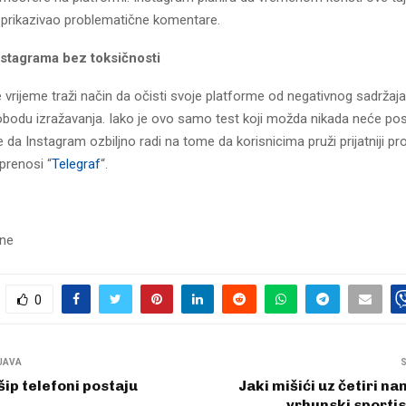
 prikazivao problematične komentare.
stagrama bez toksičnosti
vrijeme traži način da očisti svoje platforme od negativnog sadržaja
lobodu izražavanja. Iako je ovo samo test koji možda nikada neće po
e da Instagram ozbiljno radi na tome da korisnicima pruži prijatniji pr
prenosi “
Telegraf
“.
sne
0
JAVA
šip telefoni postaju
Jaki mišići uz četiri n
vrhunski sportis