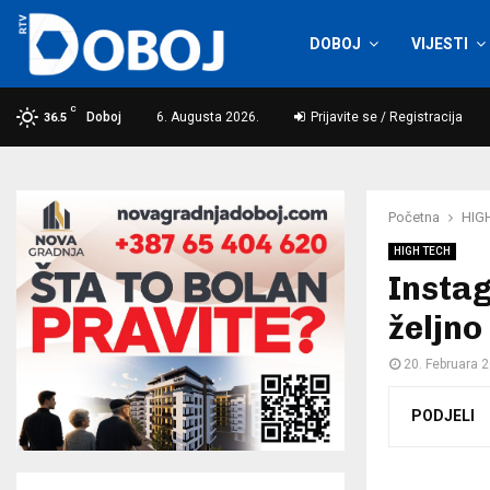
DOBOJ
VIJESTI
C
Doboj
6. Augusta 2026.
Prijavite se / Registracija
36.5
Početna
HIG
HIGH TECH
Instag
željno
20. Februara 
PODJELI