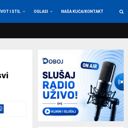
IVOT I STIL
OGLASI
NAŠA KUĆA/KONTAKT
svi