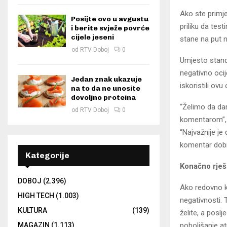
Ako ste primje
Posijte ovo u avgustu
priliku da tes
i berite svježe povrće
cijele jeseni
stane na put 
od
RTV Doboj
0
Umjesto standa
negativno oci
Jedan znak ukazuje
iskoristili ovu
na to da ne unosite
dovoljno proteina
“Želimo da da
od
RTV Doboj
0
komentarom”, 
“Najvažnije je
komentar dobio,
Kategorije
Konačno rješ
DOBOJ
(2.396)
Ako redovno ko
HIGH TECH
(1.003)
negativnosti.
KULTURA
(139)
želite, a posl
MAGAZIN
(1.113)
poboljšanje a