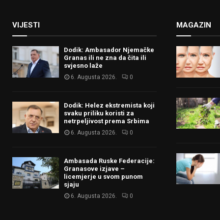
VIJESTI
MAGAZIN
Dodik: Ambasador Njemačke
Granas ili ne zna da čita ili
svjesno laže
6. Augusta 2026.
0
Dodik: Helez ekstremista koji
svaku priliku koristi za
netrpeljivost prema Srbima
6. Augusta 2026.
0
Ambasada Ruske Federacije:
Granasove izjave –
licemjerje u svom punom
sjaju
6. Augusta 2026.
0