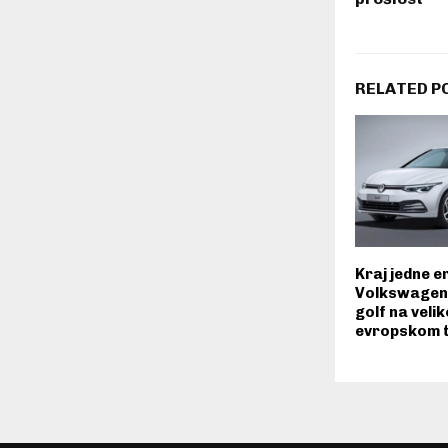
RELATED P
Kraj jedne e
Volkswagen 
golf na veli
evropskom t