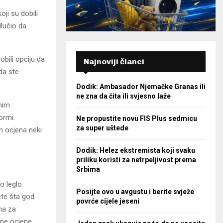
ji su dobili
dlučio da
bili opciju da
Najnoviji članci
da ste
Dodik: Ambasador Njemačke Granas ili
ne zna da čita ili svjesno laže
nim
ormi.
Ne propustite novu FIS Plus sedmicu
za super uštede
ih ocjena neki
Dodik: Helez ekstremista koji svaku
priliku koristi za netrpeljivost prema
Srbima
o leglo
Posijte ovo u avgustu i berite svježe
ete šta god
povrće cijele jeseni
čna za
jne ocjene