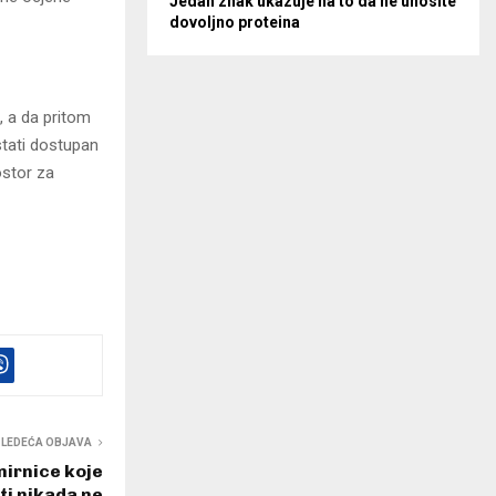
Jedan znak ukazuje na to da ne unosite
dovoljno proteina
, a da pritom
stati dostupan
ostor za
SLEDEĆA OBJAVA
amirnice koje
ti nikada ne