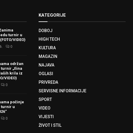
KATEGORIJE
ačanima
DOBOJ
redu turnir u
HIGH TECH
 (FOTO/VIDEO)
6.
0
KULTURA
MAGAZIN
hama održan
NAJAVA
turnir „Ilina
aših krila iz
OGLASI
TO/VIDEO)
PRIVREDA
0
SERVISNE INFORMACIJE
SPORT
hama počinje
 turnir u
VIDEO
026“
VIJESTI
0
ŽIVOT I STIL