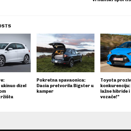
OSTS
re:
Pokretna spavaonica:
Toyota prozi
ukinuo dizel
Dacia pretvorila Bigster u
konkurenciju:
kom
kamper
lažne hibride i
ržištu
vozače!”