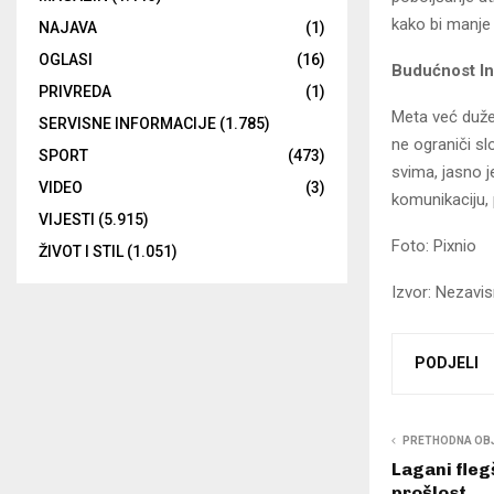
kako bi manje
NAJAVA
(1)
OGLASI
(16)
Budućnost In
PRIVREDA
(1)
Meta već duže 
SERVISNE INFORMACIJE
(1.785)
ne ograniči s
SPORT
(473)
svima, jasno j
VIDEO
(3)
komunikaciju, 
VIJESTI
(5.915)
Foto: Pixnio
ŽIVOT I STIL
(1.051)
Izvor: Nezavi
PODJELI
PRETHODNA OB
Lagani fleg
prošlost