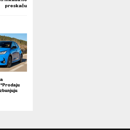
preskaču
va
 “Prodaju
 zbunjuju