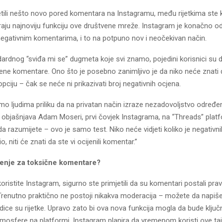
tili nešto novo pored komentara na Instagramu, među rijetkima ste ko
tiraju najnoviju funkciju ove društvene mreže. Instagram je konačno o
negativnim komentarima, i to na potpuno nov i neočekivan način.
rdnog “sviđa mi se” dugmeta koje svi znamo, pojedini korisnici su do
jene komentare. Ono što je posebno zanimljivo je da niko neće znati 
 opciju – čak se neće ni prikazivati broj negativnih ocjena.
mo ljudima priliku da na privatan način izraze nezadovoljstvo određe
objašnjava Adam Moseri, prvi čovjek Instagrama, na “Threads” platf
 da razumijete – ovo je samo test. Niko neće vidjeti koliko je negativn
 niti će znati da ste vi ocijenili komentar.”
enje za toksične komentare?
ristite Instagram, sigurno ste primjetili da su komentari postali prav
 Trenutno praktično ne postoji nikakva moderacija – možete da napiš
jedice su rijetke. Upravo zato bi ova nova funkcija mogla da bude klju
tmosfere na platformi. Instagram planira da vremenom koristi ove ta