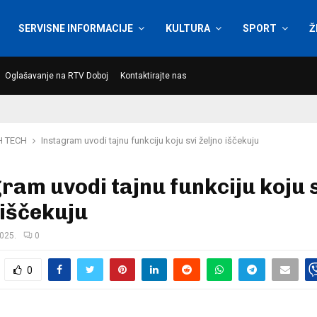
SERVISNE INFORMACIJE
KULTURA
SPORT
Ž
Oglašavanje na RTV Doboj
Kontaktirajte nas
H TECH
Instagram uvodi tajnu funkciju koju svi željno iščekuju
ram uvodi tajnu funkciju koju 
 iščekuju
2025.
0
0