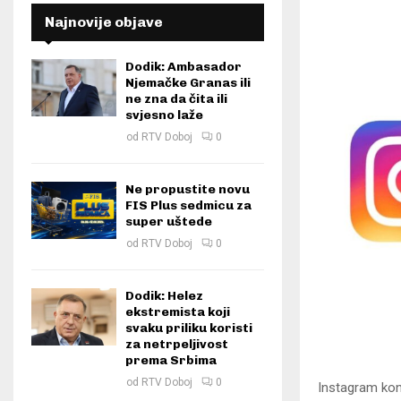
Najnovije objave
Dodik: Ambasador
Njemačke Granas ili
ne zna da čita ili
svjesno laže
od
RTV Doboj
0
Ne propustite novu
FIS Plus sedmicu za
super uštede
od
RTV Doboj
0
Dodik: Helez
ekstremista koji
svaku priliku koristi
za netrpeljivost
prema Srbima
od
RTV Doboj
0
​Instagram kon