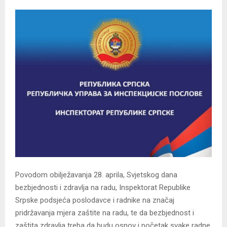
Povodom obilježavanja 28. aprila, Svjetskog dana
bezbjednosti i zdravlja na radu, Inspektorat Republike
Srpske podsjeća poslodavce i radnike na značaj
pridržavanja mjera zaštite na radu, te da bezbjednost i
zaštita zdravlja treba da budu osnov i početak svake radne