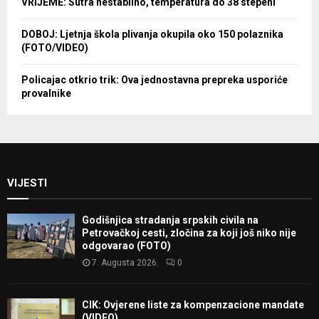
VRIJEME: Sutra nestabilno, temperatura do 38 stepeni
DOBOJ: Ljetnja škola plivanja okupila oko 150 polaznika
(FOTO/VIDEO)
Policajac otkrio trik: Ova jednostavna prepreka usporiće
provalnike
VIJESTI
Godišnjica stradanja srpskih civila na
Petrovačkoj cesti, zločina za koji još niko nije
odgovarao (FOTO)
7. Augusta 2026.
0
CIK: Ovjerene liste za kompenzacione mandate
(VIDEO)