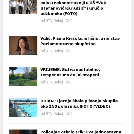
salu u rekonstrukciji u OŠ “Vuk
Stefanović Karadžić” i uručio
udžbenike (FOTO)
od
RTV Doboj
0
Vulić: Pismo Krišoku je lično, a ne stav
Parlamentarne skupštine
od
RTV Doboj
0
VRIJEME: Sutra nestabilno,
temperatura do 38 stepeni
od
RTV Doboj
0
DOBOJ: Ljetnja škola plivanja okupila
oko 150 polaznika (FOTO/VIDEO)
od
RTV Doboj
0
Policajac otkrio trik: Ova jednostavna