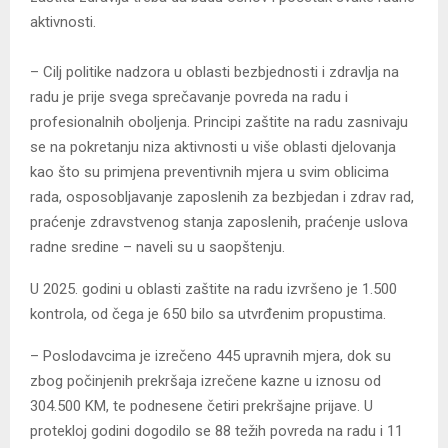
aktivnosti.
– Cilj politike nadzora u oblasti bezbjednosti i zdravlja na
radu je prije svega sprečavanje povreda na radu i
profesionalnih oboljenja. Principi zaštite na radu zasnivaju
se na pokretanju niza aktivnosti u više oblasti djelovanja
kao što su primjena preventivnih mjera u svim oblicima
rada, osposobljavanje zaposlenih za bezbjedan i zdrav rad,
praćenje zdravstvenog stanja zaposlenih, praćenje uslova
radne sredine – naveli su u saopštenju.
U 2025. godini u oblasti zaštite na radu izvršeno je 1.500
kontrola, od čega je 650 bilo sa utvrđenim propustima.
– Poslodavcima je izrečeno 445 upravnih mjera, dok su
zbog počinjenih prekršaja izrečene kazne u iznosu od
304.500 KM, te podnesene četiri prekršajne prijave. U
protekloj godini dogodilo se 88 težih povreda na radu i 11