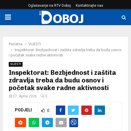
Oglašavanje na RTV Doboj
Kontaktirajte nas
PRIMARY
MENU
Početna
VIJESTI
Inspektorat: Bezbjednost i zaštita zdravlja treba da budu osnov
i početak svake radne aktivnosti
VIJESTI
Inspektorat: Bezbjednost i zaštita
zdravlja treba da budu osnov i
početak svake radne aktivnosti
27. Aprila 2026.
0
PODJELI
0