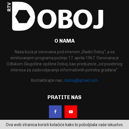
O NAMA
Naša kuća je osnovana pod imenom „Radio Doboj“, a sa
emitovanjem programa počinje 17. aprila 1967. Osnovana je
Odlukom Skupštine opštine Doboj, kao preduzeće „od posebnog
interesa za zadovoljavanje informativnih potreba građana“.
Kontaktirajte nas:
rdoboj@gmail.com
PRATITE NAS
Ova web stranica koristi kolačiće kako bi poboljšala vaše iskustvo.