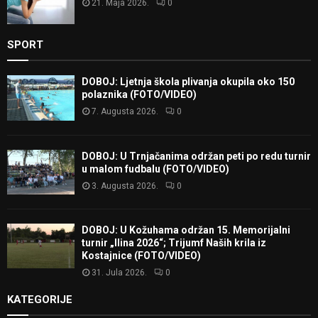
21. Maja 2026.
0
SPORT
DOBOJ: Ljetnja škola plivanja okupila oko 150
polaznika (FOTO/VIDEO)
7. Augusta 2026.
0
DOBOJ: U Trnjačanima održan peti po redu turnir
u malom fudbalu (FOTO/VIDEO)
3. Augusta 2026.
0
DOBOJ: U Kožuhama održan 15. Memorijalni
turnir „Ilina 2026“; Trijumf Naših krila iz
Kostajnice (FOTO/VIDEO)
31. Jula 2026.
0
KATEGORIJE