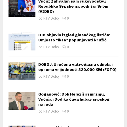
Vučić: Zahvalan sam rukovodstvu
Republike Srpske na podršci Srbiji
(VIDEO)
od
RTV Doboj
0
CIK objavio izgled glasačkog listića:
Umjesto “iksa” popunjavati kružić
od
RTV Doboj
0
DOBOJ: Uručena vatrogasna odijela i
oprema vrijednosti 320.000 KM (FOTO)
od
RTV Doboj
0
Goganović: Dok Helez širi mržnju,
Vučića i Dodika čuva ljubav srpskog
naroda
od
RTV Doboj
0