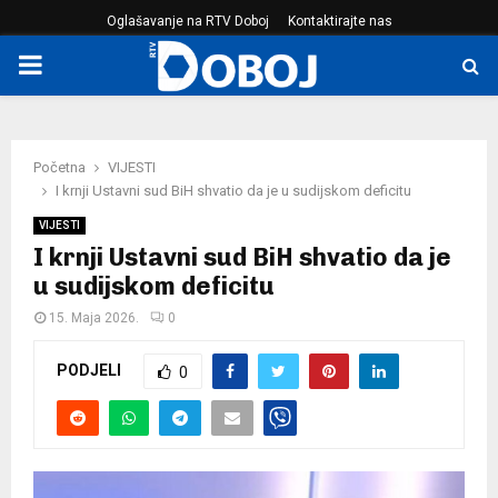
Oglašavanje na RTV Doboj
Kontaktirajte nas
PRIMARY
MENU
Početna
VIJESTI
I krnji Ustavni sud BiH shvatio da je u sudijskom deficitu
VIJESTI
I krnji Ustavni sud BiH shvatio da je
u sudijskom deficitu
15. Maja 2026.
0
PODJELI
0