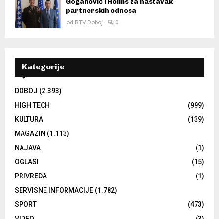
Goganović i Holms za nastavak
partnerskih odnosa
od
RTV Doboj
0
Kategorije
DOBOJ
(2.393)
HIGH TECH
(999)
KULTURA
(139)
MAGAZIN
(1.113)
NAJAVA
(1)
OGLASI
(15)
PRIVREDA
(1)
SERVISNE INFORMACIJE
(1.782)
SPORT
(473)
VIDEO
(3)