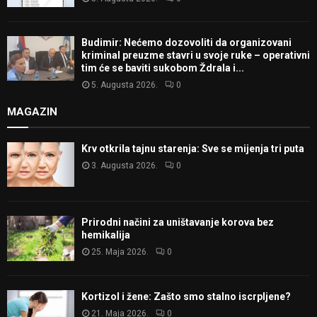
Budimir: Nećemo dozovoliti da organizovani
kriminal preuzme stavri u svoje ruke – operativni
tim će se baviti sukobom Ždrala i...
5. Augusta 2026.
0
MAGAZIN
Krv otkrila tajnu starenja: Sve se mijenja tri puta
3. Augusta 2026.
0
Prirodni načini za uništavanje korova bez
hemikalija
25. Maja 2026.
0
Kortizol i žene: Zašto smo stalno iscrpljene?
21. Maja 2026.
0