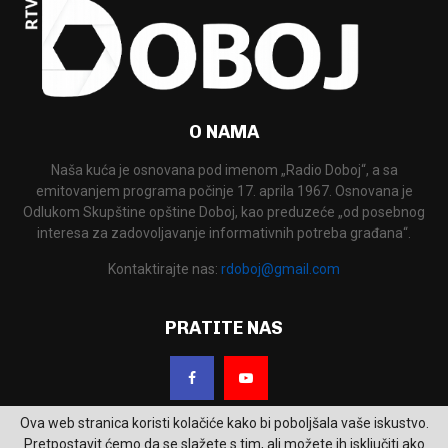
O NAMA
Naša kuća je osnovana pod imenom „Radio Doboj“, a sa
emitovanjem programa počinje 17. aprila 1967. Osnovana je
Odlukom Skupštine opštine Doboj, kao preduzeće „od posebnog
interesa za zadovoljavanje informativnih potreba građana“.
Kontaktirajte nas:
rdoboj@gmail.com
PRATITE NAS
Ova web stranica koristi kolačiće kako bi poboljšala vaše iskustvo.
Pretpostavit ćemo da se slažete s tim, ali možete ih isključiti ako