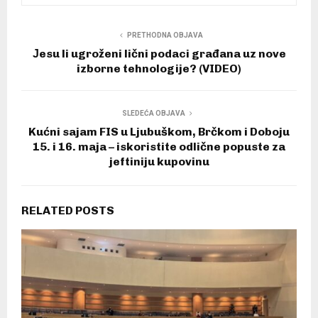
PRETHODNA OBJAVA
Јesu li ugroženi lični podaci građana uz nove
izborne tehnologije? (VIDEO)
SLEDEĆA OBJAVA
Kućni sajam FIS u Ljubuškom, Brčkom i Doboju
15. i 16. maja – iskoristite odlične popuste za
jeftiniju kupovinu
RELATED POSTS