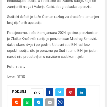
nedostajuće sudije, a federalne da izaberu sudije, koje će
zamijeniti njega i Valeriju Galić, zbog odlaska u penziju.
Sudijski deficit je kaže Ćeman razlog za drastično smanjen
broj riješenih apelacija.
Podsjećamo, početkom januara 2024. godine, penzionisan
je Zlatko Knežević, ranije je penzionisan Miodrag Simović,
dakle skoro dvije i po godine Ustavni sud BiH radi bez
srpskih sudija, što je porazno po Sud i samu BiH, jer jedan
narod nije predstavljen u najvišem sudskom tijelu.
Foto: rtrs.tv
Izvor: RTRS
PODJELI
0