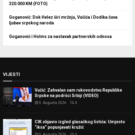
320.000 KM (FOTO)
Goganović: Dok Helez širi mržnju, Vučića i Dodika čuva
ljubav srpskog naroda
Goganović i Holms za nastavak partnerskih odnosa
VIJESTI
Vučić: Zahvalan sam rukovodstvu Republike
Srpske na podršci Srbiji (VIDEO)
5. Augusta 2026.
0
CIK objavio izgled glasačkog listića: Umjesto
“iksa” popunjavati kružić
5. Augusta 2026.
0