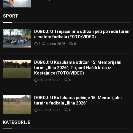
SPORT
DOBOJ: U Trnjačanima održan peti po redu turnir
u malom fudbalu (FOTO/VIDEO)
3. Augusta 2026.
0
DOBOJ: U Kožuhama održan 15. Memorijalni
turnir „Ilina 2026“; Trijumf Naših krila iz
Kostajnice (FOTO/VIDEO)
31. Jula 2026.
0
DOBOJ: U Kožuhama počinje 15. Memorijalni
turnir u fudbalu „Ilina 2026“
29. Jula 2026.
0
KATEGORIJE