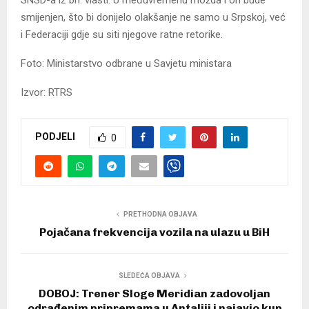
smijenjen, što bi donijelo olakšanje ne samo u Srpskoj, već
i Federaciji gdje su siti njegove ratne retorike.
Foto: Ministarstvo odbrane u Savjetu ministara
Izvor: RTRS
PODJELI
0
PRETHODNA OBJAVA
Pojačana frekvencija vozila na ulazu u BiH
SLEDEĆA OBJAVA
DOBOJ: Trener Sloge Meridian zadovoljan
odrađenim pripremama u Antaliji i najavio kup