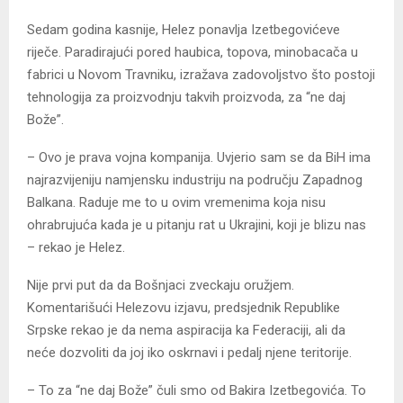
Sedam godina kasnije, Helez ponavlja Izetbegovićeve
riječe. Paradirajući pored haubica, topova, minobacača u
fabrici u Novom Travniku, izražava zadovoljstvo što postoji
tehnologija za proizvodnju takvih proizvoda, za “ne daj
Bože”.
– Ovo je prava vojna kompanija. Uvjerio sam se da BiH ima
najrazvijeniju namjensku industriju na području Zapadnog
Balkana. Raduje me to u ovim vremenima koja nisu
ohrabrujuća kada je u pitanju rat u Ukrajini, koji je blizu nas
– rekao je Helez.
Nije prvi put da da Bošnjaci zveckaju oružjem.
Komentarišući Helezovu izjavu, predsjednik Republike
Srpske rekao je da nema aspiracija ka Federaciji, ali da
neće dozvoliti da joj iko oskrnavi i pedalj njene teritorije.
– To za “ne daj Bože” čuli smo od Bakira Izetbegovića. To