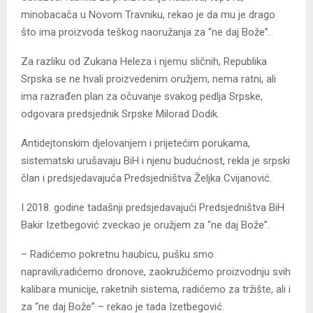
minobacača u Novom Travniku, rekao je da mu je drago
što ima proizvoda teškog naoružanja za “ne daj Bože”.
Za razliku od Zukana Heleza i njemu sličnih, Republika
Srpska se ne hvali proizvedenim oružjem, nema ratni, ali
ima razrađen plan za očuvanje svakog pedlja Srpske,
odgovara predsjednik Srpske Milorad Dodik.
Antidejtonskim djelovanjem i prijetećim porukama,
sistematski urušavaju BiH i njenu budućnost, rekla je srpski
član i predsjedavajuća Predsjedništva Željka Cvijanović.
I 2018. godine tadašnji predsjedavajući Predsjedništva BiH
Bakir Izetbegović zveckao je oružjem za “ne daj Bože”.
– Radićemo pokretnu haubicu, pušku smo
napravili,radićemo dronove, zaokružićemo proizvodnju svih
kalibara municije, raketnih sistema, radićemo za tržište, ali i
za “ne daj Bože” – rekao je tada Izetbegović.