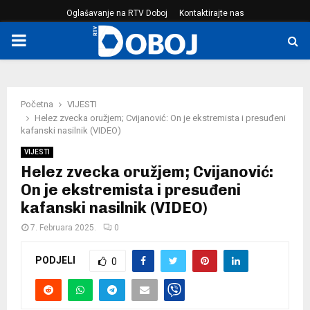
Oglašavanje na RTV Doboj
Kontaktirajte nas
PRIMARY
MENU
Početna
VIJESTI
Helez zvecka oružjem; Cvijanović: On je ekstremista i presuđeni
kafanski nasilnik (VIDEO)
VIJESTI
Helez zvecka oružjem; Cvijanović:
On je ekstremista i presuđeni
kafanski nasilnik (VIDEO)
7. Februara 2025.
0
PODJELI
0