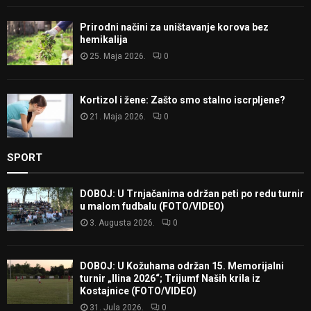
Prirodni načini za uništavanje korova bez
hemikalija
25. Maja 2026.
0
Kortizol i žene: Zašto smo stalno iscrpljene?
21. Maja 2026.
0
SPORT
DOBOJ: U Trnjačanima održan peti po redu turnir
u malom fudbalu (FOTO/VIDEO)
3. Augusta 2026.
0
DOBOJ: U Kožuhama održan 15. Memorijalni
turnir „Ilina 2026“; Trijumf Naših krila iz
Kostajnice (FOTO/VIDEO)
31. Jula 2026.
0