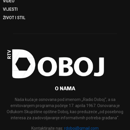
VIDEO
VIJESTI
ŽIVOT I STIL
O NAMA
Naša kuća je osnovana pod imenom „Radio Doboj“, a sa
emitovanjem programa počinje 17. aprila 1967. Osnovana je
Odlukom Skupštine opštine Doboj, kao preduzeće „od posebnog
interesa za zadovoljavanje informativnih potreba građana“.
Kontaktirajte nas:
rdoboj@gmail.com