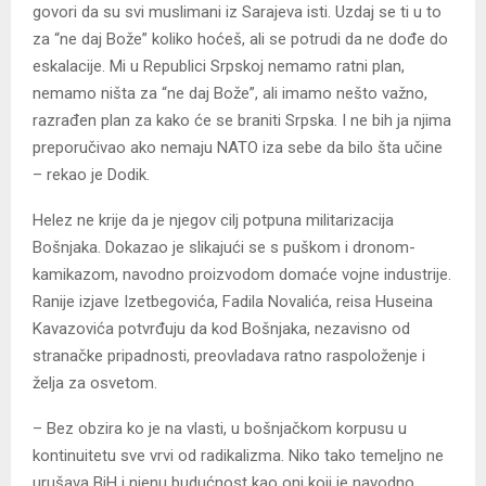
govori da su svi muslimani iz Sarajeva isti. Uzdaj se ti u to
za “ne daj Bože” koliko hoćeš, ali se potrudi da ne dođe do
eskalacije. Mi u Republici Srpskoj nemamo ratni plan,
nemamo ništa za “ne daj Bože”, ali imamo nešto važno,
razrađen plan za kako će se braniti Srpska. I ne bih ja njima
preporučivao ako nemaju NATO iza sebe da bilo šta učine
– rekao je Dodik.
Helez ne krije da je njegov cilj potpuna militarizacija
Bošnjaka. Dokazao je slikajući se s puškom i dronom-
kamikazom, navodno proizvodom domaće vojne industrije.
Ranije izjave Izetbegovića, Fadila Novalića, reisa Huseina
Kavazovića potvrđuju da kod Bošnjaka, nezavisno od
stranačke pripadnosti, preovladava ratno raspoloženje i
želja za osvetom.
– Bez obzira ko je na vlasti, u bošnjačkom korpusu u
kontinuitetu sve vrvi od radikalizma. Niko tako temeljno ne
urušava BiH i njenu budućnost kao oni koji je navodno