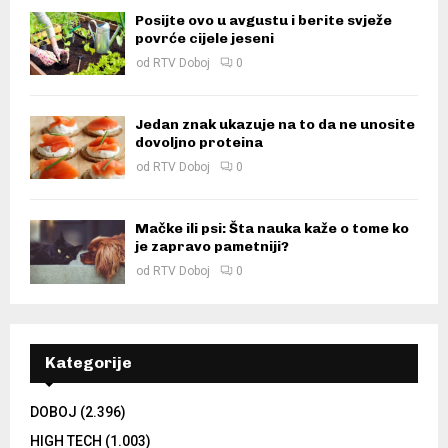
Posijte ovo u avgustu i berite svježe
povrće cijele jeseni
od
RTV Doboj
0
Jedan znak ukazuje na to da ne unosite
dovoljno proteina
od
RTV Doboj
0
Mačke ili psi: Šta nauka kaže o tome ko
je zapravo pametniji?
od
RTV Doboj
0
Kategorije
DOBOJ
(2.396)
HIGH TECH
(1.003)