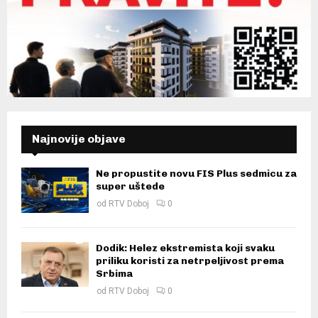
Najnovije objave
Ne propustite novu FIS Plus sedmicu za
super uštede
od
RTV Doboj
0
Dodik: Helez ekstremista koji svaku
priliku koristi za netrpeljivost prema
Srbima
od
RTV Doboj
0