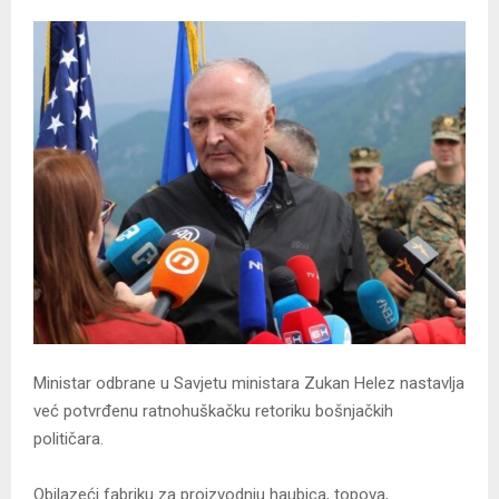
Ministar odbrane u Savjetu ministara Zukan Helez nastavlja
već potvrđenu ratnohuškačku retoriku bošnjačkih
političara.
Obilazeći fabriku za proizvodnju haubica, topova,