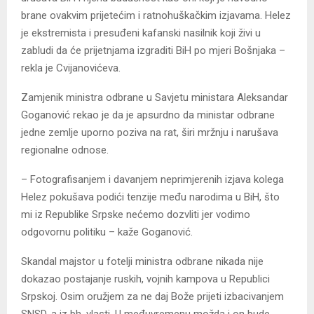
brane ovakvim prijetećim i ratnohuškačkim izjavama. Helez
je ekstremista i presuđeni kafanski nasilnik koji živi u
zabludi da će prijetnjama izgraditi BiH po mjeri Bošnjaka –
rekla je Cvijanovićeva.
Zamjenik ministra odbrane u Savjetu ministara Aleksandar
Goganović rekao je da je apsurdno da ministar odbrane
jedne zemlje uporno poziva na rat, širi mržnju i narušava
regionalne odnose.
– Fotografisanjem i davanjem neprimjerenih izjava kolega
Helez pokušava podići tenzije među narodima u BiH, što
mi iz Republike Srpske nećemo dozvliti jer vodimo
odgovornu politiku – kaže Goganović.
Skandal majstor u fotelji ministra odbrane nikada nije
dokazao postajanje ruskih, vojnih kampova u Republici
Srpskoj. Osim oružjem za ne daj Bože prijeti izbacivanjem
SNSD-a iz bh. vlasti. U međuvremenu možda i on bude