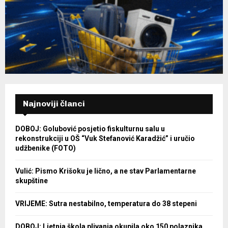
Najnoviji članci
DOBOJ: Golubović posjetio fiskulturnu salu u
rekonstrukciji u OŠ “Vuk Stefanović Karadžić” i uručio
udžbenike (FOTO)
Vulić: Pismo Krišoku je lično, a ne stav Parlamentarne
skupštine
VRIJEME: Sutra nestabilno, temperatura do 38 stepeni
DOBOJ: Ljetnja škola plivanja okupila oko 150 polaznika