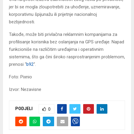
jer bi se mogla zloupotrebiti za uhođenje, uznemiravanje,
korporativnu špijunažu ili prijetnje nacionalnoj
bezbjednosti.
Takođe, može biti privlačna reklamnim kompanijama za
profilisanje korisnika bez oslanjanja na GPS uređaje. Napad
funkcioniše na različitim uređajima i operativnim
sistemima, što ga čini široko rasprostranjenim problemom,
prenosi “
b92
“.
Foto: Pixnio
Izvor: Nezavisne
PODJELI
0