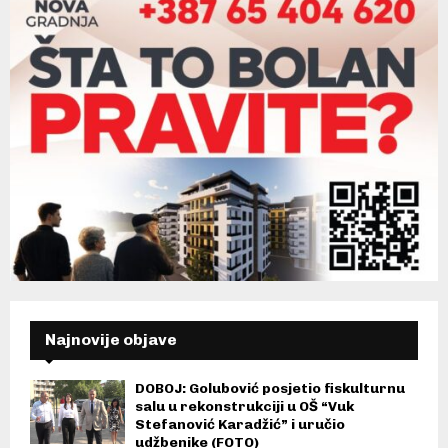
Najnovije objave
DOBOJ: Golubović posjetio fiskulturnu
salu u rekonstrukciji u OŠ “Vuk
Stefanović Karadžić” i uručio
udžbenike (FOTO)