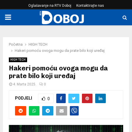
Oglašavanje na RTV Doboj
Kontaktirajte nas
PRIMARY
MENU
Početna
HIGH TECH
Hakeri pomoću ovoga mogu da prate bilo koji uređaj
HIGH TECH
Hakeri pomoću ovoga mogu da
prate bilo koji uređaj
4. Marta 2025.
0
PODJELI
0