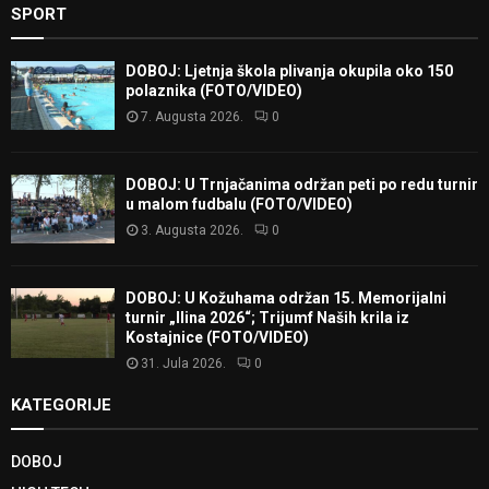
SPORT
DOBOJ: Ljetnja škola plivanja okupila oko 150
polaznika (FOTO/VIDEO)
7. Augusta 2026.
0
DOBOJ: U Trnjačanima održan peti po redu turnir
u malom fudbalu (FOTO/VIDEO)
3. Augusta 2026.
0
DOBOJ: U Kožuhama održan 15. Memorijalni
turnir „Ilina 2026“; Trijumf Naših krila iz
Kostajnice (FOTO/VIDEO)
31. Jula 2026.
0
KATEGORIJE
DOBOJ