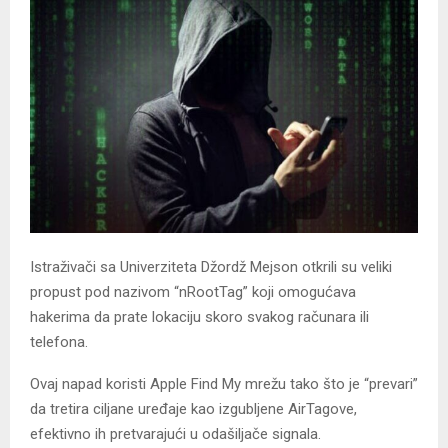
​Istraživači sa Univerziteta Džordž Mejson otkrili su veliki
propust pod nazivom “nRootTag” koji omogućava
hakerima da prate lokaciju skoro svakog računara ili
telefona.
Ovaj napad koristi Apple Find My mrežu tako što je “prevari”
da tretira ciljane uređaje kao izgubljene AirTagove,
efektivno ih pretvarajući u odašiljače signala.