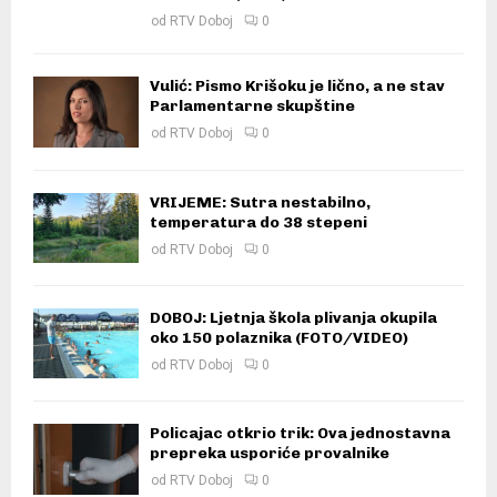
od
RTV Doboj
0
Vulić: Pismo Krišoku je lično, a ne stav
Parlamentarne skupštine
od
RTV Doboj
0
VRIJEME: Sutra nestabilno,
temperatura do 38 stepeni
od
RTV Doboj
0
DOBOJ: Ljetnja škola plivanja okupila
oko 150 polaznika (FOTO/VIDEO)
od
RTV Doboj
0
Policajac otkrio trik: Ova jednostavna
prepreka usporiće provalnike
od
RTV Doboj
0