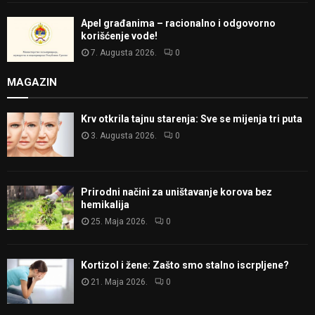
Apel građanima – racionalno i odgovorno
korišćenje vode!
7. Augusta 2026.
0
MAGAZIN
Krv otkrila tajnu starenja: Sve se mijenja tri puta
3. Augusta 2026.
0
Prirodni načini za uništavanje korova bez
hemikalija
25. Maja 2026.
0
Kortizol i žene: Zašto smo stalno iscrpljene?
21. Maja 2026.
0