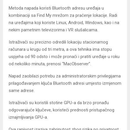
Metoda napada koristi Bluetooth adresu uređaja u
kombinaciji sa Find My mrežom za praćenje lokacije. Radi
na uređajima koji koriste Linux, Android, Windows, kao i na
nekim pametnim televizorima i VR slušalicama.
Istraživači su precizno odredili lokaciju stacionarnog
računara u krugu od tri metra, a ova tehnika ima stopu
uspjeha od 90 odsto i može pronaći i pratiti uređaje u roku
od nekoliko minuta, prenosi “MacObserver”.
Napad zaobilazi potrebu za administratorskim privilegijama
prilagođavanjem ključa Bluetooth adresi umjesto izmjenom
same adrese.
Istraživači su koristili stotine GPU-a da brzo pronađu
odgovarajuće ključeve, koristeći prednosti pristupačnog
iznajmljivanja GPU-a.
Ova ranjivost izaziva zabrinutost zbog rizika po privatnost,