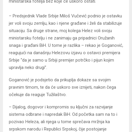
ministarska fotelja bez koje će uskoro ostati.
– Predsjednik Vlade Srbije Miloš Vučević podnio je ostavku
jer voli svoju zemlju, kao i njene građane i želi da stabilizuje
situaciju. Sa druge strane, moj kolega Helez voli svoju
ministarsku fotelju i ne zanimaju ga pripadnici Oružanih
snaga i građani BiH. U tome je razlika – rekao je Goganović,
reagujući na današnju Helezovu izjavu o ostavci premijera
Srbije “da je samo u Srbiji premijer potrčko i pijun kojim
upravlja neko drugi”.
Goganović je podsjetio da prikuplja dokaze sa svojim
pravnim timom, te da će uskoro sve iznijeti, nakon čega
očekuje da reaguje Tužilaštvo.
– Dijalog, dogovor i kompromis su ključni za razvijanje
sistema odbrane i napredak BiH. Od početka sam na to i
pozivao Heleza, ali njega u tome sprečava mržnja ka
srpskom narodu i Republici Srpskoj, čije postojanje