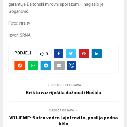
garantuje Dejtonski mirovni sporazum – naglasio je
Goganović.
Foto: rtrs.tv
Izvor: SRNA
PODJELI
0
PRETHODNA OBJAVA
Krišto razriješila dužnosti Nešića
SLEDEĆA OBJAVA
VRIJEME: Sutra vedro i vjetrovito, poslije podne
kiša