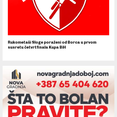
Rukometaši Sloge poraženi od Borca u prvom
susretu četvrtfinala Kupa BiH