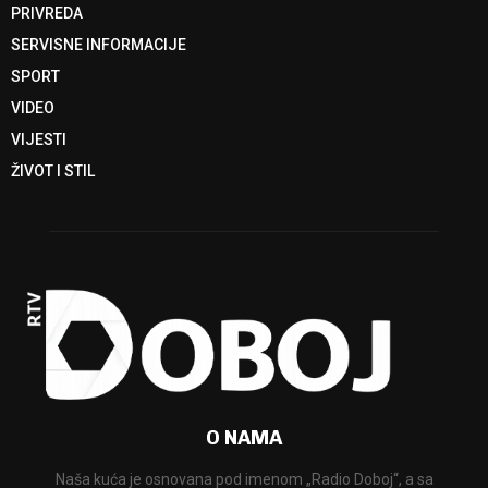
PRIVREDA
SERVISNE INFORMACIJE
SPORT
VIDEO
VIJESTI
ŽIVOT I STIL
O NAMA
Naša kuća je osnovana pod imenom „Radio Doboj“, a sa