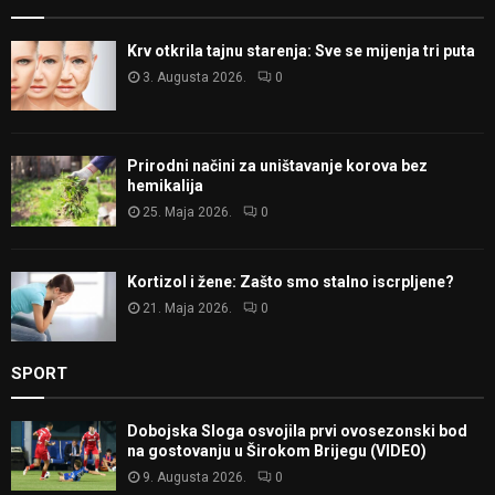
Krv otkrila tajnu starenja: Sve se mijenja tri puta
3. Augusta 2026.
0
Prirodni načini za uništavanje korova bez
hemikalija
25. Maja 2026.
0
Kortizol i žene: Zašto smo stalno iscrpljene?
21. Maja 2026.
0
SPORT
Dobojska Sloga osvojila prvi ovosezonski bod
na gostovanju u Širokom Brijegu (VIDEO)
9. Augusta 2026.
0