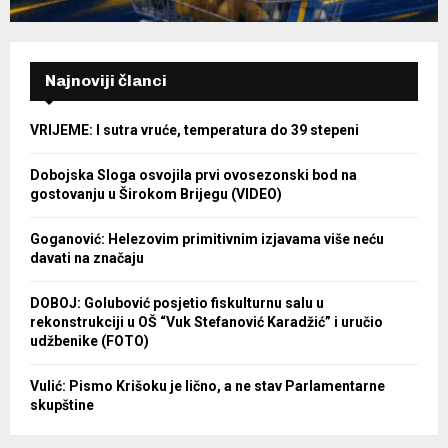
Najnoviji članci
VRIJEME: I sutra vruće, temperatura do 39 stepeni
Dobojska Sloga osvojila prvi ovosezonski bod na
gostovanju u Širokom Brijegu (VIDEO)
Goganović: Helezovim primitivnim izjavama više neću
davati na značaju
DOBOJ: Golubović posjetio fiskulturnu salu u
rekonstrukciji u OŠ “Vuk Stefanović Karadžić” i uručio
udžbenike (FOTO)
Vulić: Pismo Krišoku je lično, a ne stav Parlamentarne
skupštine