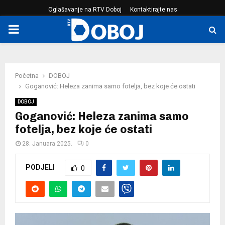
Oglašavanje na RTV Doboj
Kontaktirajte nas
PRIMARY
MENU
Početna
DOBOJ
Goganović: Heleza zanima samo fotelja, bez koje će ostati
DOBOJ
Goganović: Heleza zanima samo
fotelja, bez koje će ostati
28. Januara 2025.
0
PODJELI
0