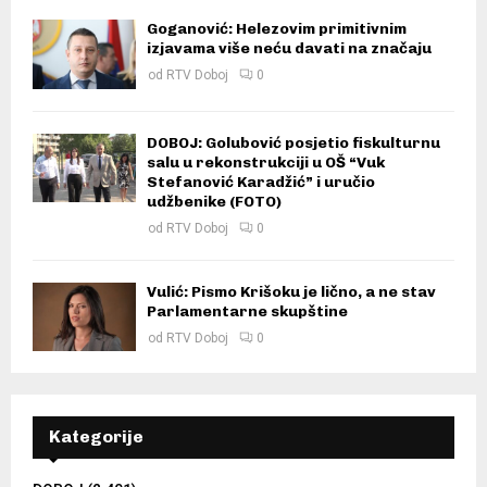
Goganović: Helezovim primitivnim
izjavama više neću davati na značaju
od
RTV Doboj
0
DOBOJ: Golubović posjetio fiskulturnu
salu u rekonstrukciji u OŠ “Vuk
Stefanović Karadžić” i uručio
udžbenike (FOTO)
od
RTV Doboj
0
Vulić: Pismo Krišoku je lično, a ne stav
Parlamentarne skupštine
od
RTV Doboj
0
Kategorije