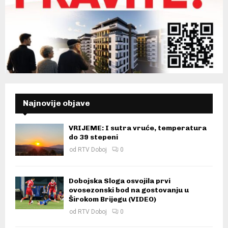
Najnovije objave
VRIJEME: I sutra vruće, temperatura
do 39 stepeni
od
RTV Doboj
0
Dobojska Sloga osvojila prvi
ovosezonski bod na gostovanju u
Širokom Brijegu (VIDEO)
od
RTV Doboj
0