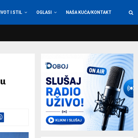
IVOT I STIL
OGLASI
NAŠA KUĆA/KONTAKT
ju