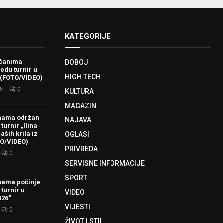
KATEGORIJE
ačanima
DOBOJ
redu turnir u
HIGH TECH
 (FOTO/VIDEO)
6.
0
KULTURA
MAGAZIN
hama održan
NAJAVA
turnir „Ilina
aših krila iz
OGLASI
TO/VIDEO)
PRIVREDA
0
SERVISNE INFORMACIJE
SPORT
hama počinje
 turnir u
VIDEO
026“
VIJESTI
0
ŽIVOT I STIL