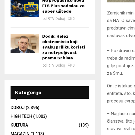
Ne propustite novu
FIS Plus sedmicu za
super uštede
Zamjenik mini
od
RTV Doboj
0
sa NATO savez
predstavnicima
nastavak otvo
Dodik: Helez
ekstremista koji
svaku priliku koristi
– Pozdravio s
za netrpeljivost
treba da radi
prema Srbima
gdje postoji 
od
RTV Doboj
0
za Srnu.
On je istakao 
Kategorije
entiteta, što,
procesu evrops
DOBOJ
(2.396)
– Naglasio sa
HIGH TECH
(1.003)
članstva, što 
KULTURA
(139)
stavove svih 
MAGAZIN
(1.113)