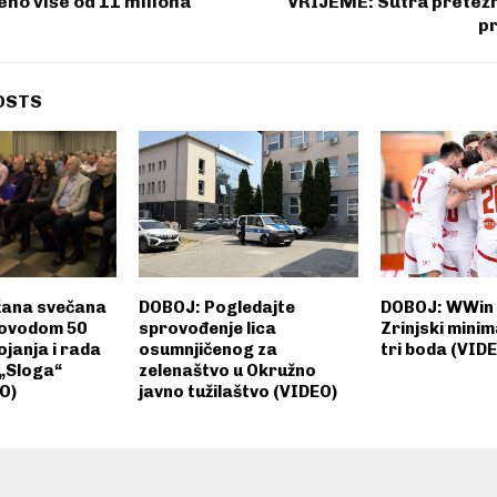
eno više od 11 miliona
VRIJEME: Sutra pretežn
pr
OSTS
žana svečana
DOBOJ: Pogledajte
DOBOJ: WWin l
povodom 50
sprovođenje lica
Zrinjski mini
janja i rada
osumnjičenog za
tri boda (VID
 „Sloga“
zelenaštvo u Okružno
O)
javno tužilaštvo (VIDEO)