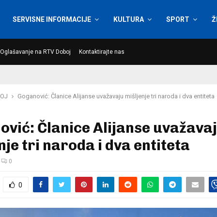
SERVISNE INFORMACIJE
KULTURA
SPORT
Ž
Oglašavanje na RTV Doboj
Kontaktirajte nas
OJ
Goganović: Članice Alijanse uvažavaju mišljenje tri naroda i dva entiteta
vić: Članice Alijanse uvažava
nje tri naroda i dva entiteta
0
0