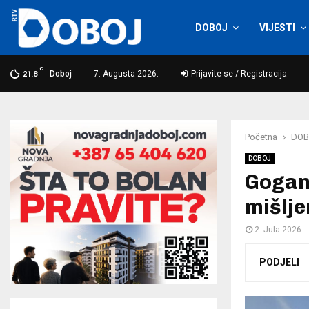
DOBOJ
VIJESTI
C
Doboj
7. Augusta 2026.
Prijavite se / Registracija
21.8
Početna
DOB
DOBOJ
Gogano
mišlje
2. Jula 2026.
PODJELI