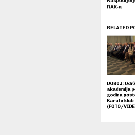
Raspodijelj
RAK-a
RELATED P
DOBOJ: Odr
akademija 
godina posto
Karate klub
(FOTO/VIDE