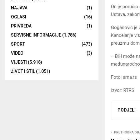
On je poručio 
NAJAVA
(1)
Ustava, zakon
OGLASI
(16)
PRIVREDA
(1)
Goganović je u
Kancelarije vi
SERVISNE INFORMACIJE
(1.786)
preuzmu domać
SPORT
(473)
VIDEO
(3)
– BiH može nap
VIJESTI
(5.916)
međunarodnog 
ŽIVOT I STIL
(1.051)
Foto: srna.rs
Izvor: RTRS
PODJELI
PRETHODNA OB