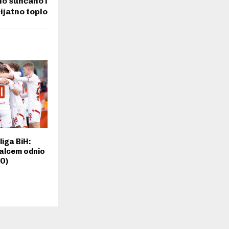
o sunčano i
ijatno toplo
iga BiH:
malcem odnio
EO)