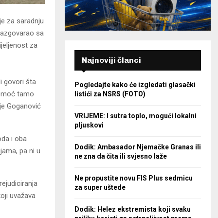
je za saradnju
razgovarao sa
jeljenost za
Najnoviji članci
i govori šta
Pogledajte kako će izgledati glasački
 pomoć tamo
listići za NSRS (FOTO)
 je Goganović
VRIJEME: I sutra toplo, mogući lokalni
pljuskovi
oda i oba
Dodik: Ambasador Njemačke Granas ili
jama, pa ni u
ne zna da čita ili svjesno laže
Ne propustite novu FIS Plus sedmicu
ejudiciranja
za super uštede
koji uvažava
Dodik: Helez ekstremista koji svaku