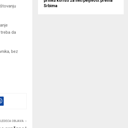
priliku koristi za netrpeljivost prema
oštovanju
Srbima
ranje
 treba da
vnika, bez
SLEDEĆA OBJAVA