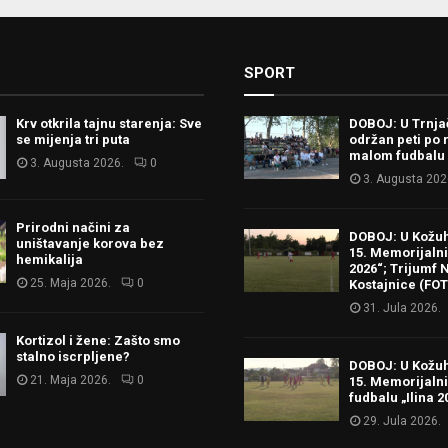
SPORT
Krv otkrila tajnu starenja: Sve
DOBOJ: U Trnj
se mijenja tri puta
održan peti po 
malom fudbalu
3. Augusta 2026.
0
3. Augusta 202
Prirodni načini za
DOBOJ: U Kožu
uništavanje korova bez
15. Memorijalni 
hemikalija
2026“; Trijumf N
25. Maja 2026.
0
Kostajnice (FO
31. Jula 2026.
Kortizol i žene: Zašto smo
stalno iscrpljene?
DOBOJ: U Kožu
21. Maja 2026.
0
15. Memorijalni
fudbalu „Ilina 2
29. Jula 2026.