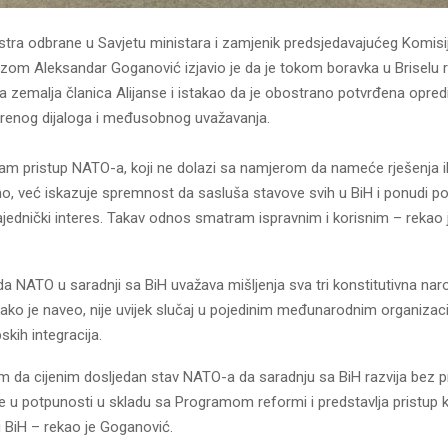
stra odbrane u Savjetu ministara i zamjenik predsjedavajućeg Komisi
om Aleksandar Goganović izjavio je da je tokom boravka u Briselu 
 zemalja članica Alijanse i istakao da je obostrano potvrđena opredi
renog dijaloga i međusobnog uvažavanja.
am pristup NATO-a, koji ne dolazi sa namjerom da nameće rješenja il
mo, već iskazuje spremnost da sasluša stavove svih u BiH i ponudi
zajednički interes. Takav odnos smatram ispravnim i korisnim – rekao
da NATO u saradnji sa BiH uvažava mišljenja sva tri konstitutivna nar
 kako je naveo, nije uvijek slučaj u pojedinim međunarodnim organizaci
kih integracija.
m da cijenim dosljedan stav NATO-a da saradnju sa BiH razvija bez pr
je u potpunosti u skladu sa Programom reformi i predstavlja pristup 
u BiH – rekao je Goganović.