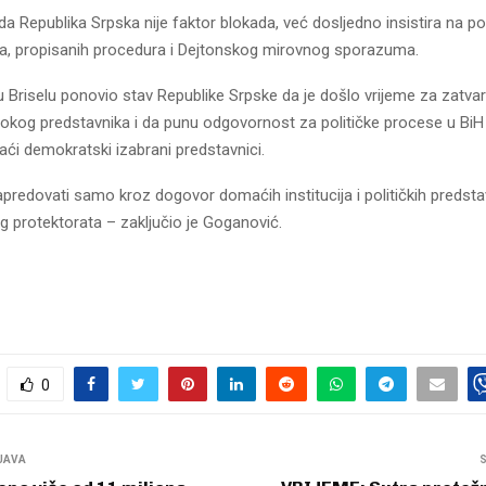
da Republika Srpska nije faktor blokada, već dosljedno insistira na p
a, propisanih procedura i Dejtonskog mirovnog sporazuma.
 Briselu ponovio stav Republike Srpske da je došlo vrijeme za zatva
sokog predstavnika i da punu odgovornost za političke procese u BiH
i demokratski izabrani predstavnici.
redovati samo kroz dogovor domaćih institucija i političkih predsta
protektorata – zaključio je Goganović.
0
JAVA