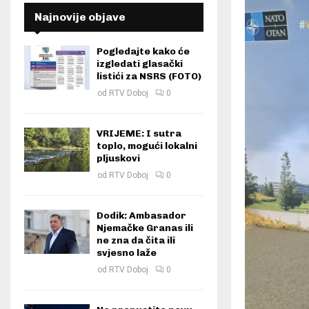
Najnovije objave
Pogledajte kako će
izgledati glasački
listići za NSRS (FOTO)
od
RTV Doboj
0
VRIJEME: I sutra
toplo, mogući lokalni
pljuskovi
od
RTV Doboj
0
Dodik: Ambasador
Njemačke Granas ili
ne zna da čita ili
svjesno laže
od
RTV Doboj
0