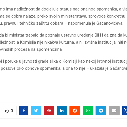
mo ima nadležnost da dodjeljuje status nacionalnog spomenika, a vla
jama se dobra nalaze, preko svojih ministarstava, sprovode konkretnu
nu, pravnu i tehničku zaštitu dobara – napomenula je Gaćanovićeva.
 da bi ministar trebalo da poznaje ustavno uređenje BiH i da zna da kul
ežnost, a Komisija nije nikakva kulturna, a ni izvršna institucija, niti 
evinskih procesa na spomenicima.
 i poruke u javnosti grade slika o Komisiji kao nekoj krovnoj institucij
e poslove oko obnove spomenika, a ona to nije – ukazala je Gaćanov
0