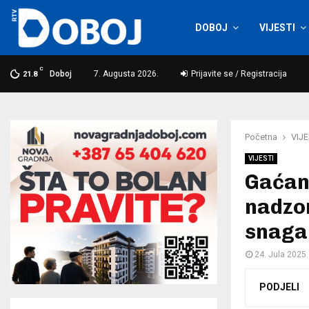
DOBOJ
VIJESTI
C
Doboj
7. Augusta 2026.
Prijavite se / Registracija
21.8
Početna
VIJE
VIJESTI
Gaćan
nadzo
snaga
24. Jula 2025.
PODJELI