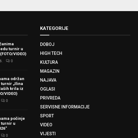
KATEGORIJE
ačanima
DOBOJ
redu turnir u
HIGH TECH
 (FOTO/VIDEO)
6.
0
KULTURA
MAGAZIN
hama održan
NAJAVA
turnir „Ilina
aših krila iz
OGLASI
TO/VIDEO)
PRIVREDA
0
SERVISNE INFORMACIJE
SPORT
hama počinje
 turnir u
VIDEO
026“
VIJESTI
0