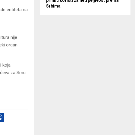
priliku koristi za netrpeljivost prema
Srbima
de entiteta na
tura nije
neki organ
i koja
ićeva za Srnu.