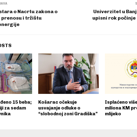
JAVA
stara o Nacrtu zakona o
Univerzitet u Banj
 prenosu i tržištu
upisni rok počinje
energije
OSTS
ođeno 15 beba;
Košarac očekuje
Isplaćeno više
ji za sedam
usvajanje odluke o
miliona KM pr
vnika
“slobodnoj zoni Gradiška”
mlijeko