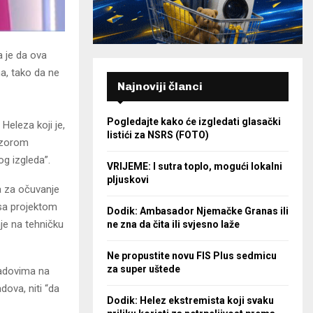
 je da ova
a, tako da ne
Najnoviji članci
Pogledajte kako će izgledati glasački
eleza koji je,
listići za NSRS (FOTO)
dzorom
g izgleda”.
VRIJEME: I sutra toplo, mogući lokalni
pljuskovi
ja za očuvanje
 sa projektom
Dodik: Ambasador Njemačke Granas ili
nje na tehničku
ne zna da čita ili svjesno laže
Ne propustite novu FIS Plus sedmicu
za super uštede
radovima na
ova, niti “da
Dodik: Helez ekstremista koji svaku