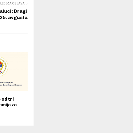
SLEDEĆA OBJAVA
aluci: Drugi
 25. avgusta
 od tri
emije za