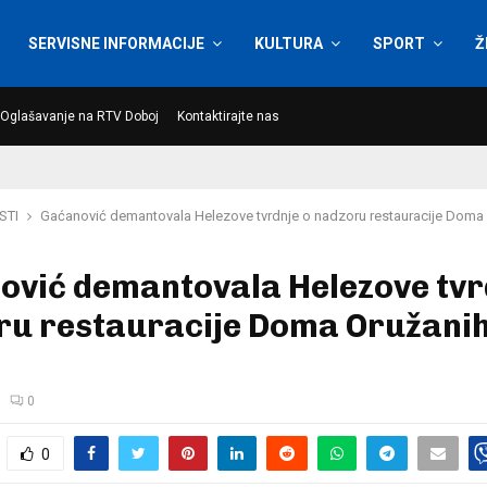
SERVISNE INFORMACIJE
KULTURA
SPORT
Ž
Oglašavanje na RTV Doboj
Kontaktirajte nas
STI
Gaćanović demantovala Helezove tvrdnje o nadzoru restauracije Doma
ović demantovala Helezove tvr
ru restauracije Doma Oružani
0
0