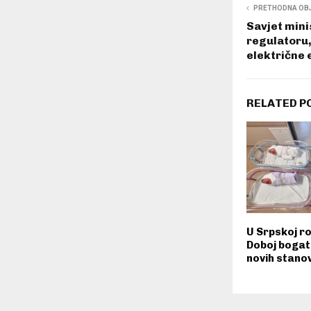
PRETHODNA OB
Savjet mini
regulatoru,
električne 
RELATED P
U Srpskoj r
Doboj bogati
novih stano