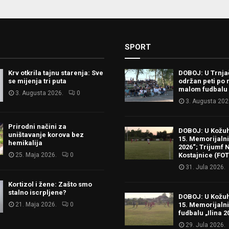
SPORT
Krv otkrila tajnu starenja: Sve
DOBOJ: U Trnj
se mijenja tri puta
održan peti po 
malom fudbalu
3. Augusta 2026.
0
3. Augusta 202
Prirodni načini za
DOBOJ: U Kožu
uništavanje korova bez
15. Memorijalni 
hemikalija
2026“; Trijumf N
25. Maja 2026.
0
Kostajnice (FO
31. Jula 2026.
Kortizol i žene: Zašto smo
stalno iscrpljene?
DOBOJ: U Kožu
21. Maja 2026.
0
15. Memorijalni
fudbalu „Ilina 2
29. Jula 2026.