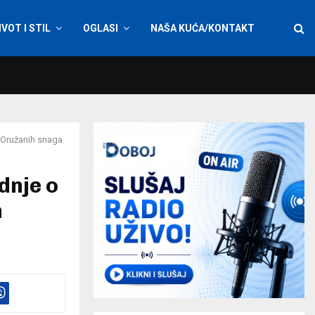
IVOT I STIL
OGLASI
NAŠA KUĆA/KONTAKT
 Oružanih snaga
dnje o
h