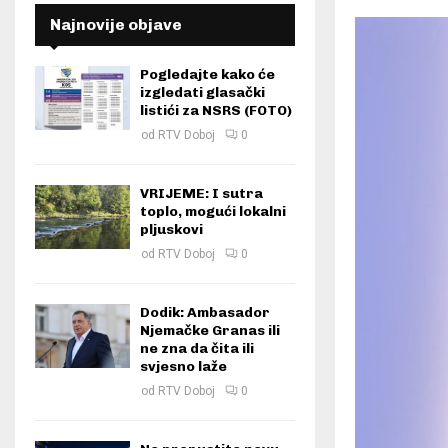
Najnovije objave
Pogledajte kako će
izgledati glasački
listići za NSRS (FOTO)
od
RTV Doboj
0
VRIJEME: I sutra
toplo, mogući lokalni
pljuskovi
od
RTV Doboj
0
Dodik: Ambasador
Njemačke Granas ili
ne zna da čita ili
svjesno laže
od
RTV Doboj
0