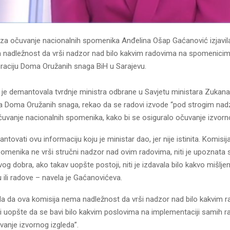
 za očuvanje nacionalnih spomenika Anđelina Ošap Gaćanović izjavila
 nadležnost da vrši nadzor nad bilo kakvim radovima na spomenicim
uraciju Doma Oružanih snaga BiH u Sarajevu.
je demantovala tvrdnje ministra odbrane u Savjetu ministara Zukana H
a Doma Oružanih snaga, rekao da se radovi izvode “pod strogim na
čuvanje nacionalnih spomenika, kako bi se osiguralo očuvanje izvorno
ovati ovu informaciju koju je ministar dao, jer nije istinita. Komisi
pomenika ne vrši stručni nadzor nad ovim radovima, niti je upoznata
vog dobra, ako takav uopšte postoji, niti je izdavala bilo kakvo mišlje
ili radove – navela je Gaćanovićeva.
ila da ova komisija nema nadležnost da vrši nadzor nad bilo kakvim 
 uopšte da se bavi bilo kakvim poslovima na implementaciji samih rad
vanje izvornog izgleda”.