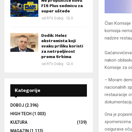
Ne propustite novu
FIS Plus sedmicu za
super uštede
od
RTV Doboj
0
Član Komisije
komisija nema
Dodik: Helez
nadzire resta
ekstremista koji
svaku priliku koristi
za netrpeljivost
Gaćanovićeva 
prema Srbima
nakon obilask
od
RTV Doboj
0
Komisije za o
– Moram demant
nacionalnih s
Kategorije
restauracije o
dokumentaciju 
DOBOJ
(2.396)
HIGH TECH
(1.003)
Ona je pojasn
spomenicima i
KULTURA
(139)
osigurava oču
MAGAZIN
(1.113)