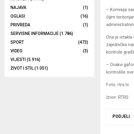
NAJAVA
(1)
– Komisija sa
OGLASI
(16)
čijim teritori
administrativ
PRIVREDA
(1)
SERVISNE INFORMACIJE
(1.786)
Ona je istakla
SPORT
(473)
zajednička nadl
VIDEO
(3)
kontrole građ
VIJESTI
(5.916)
– Ovakvi gafovi
ŽIVOT I STIL
(1.051)
kontroliše sv
Foto: rtrs.tv
Izvor: RTRS
PODJELI