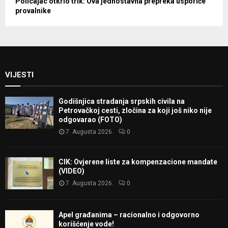
Policajac otkrio trik: Ova jednostavna prepreka usporiće
provalnike
VIJESTI
Godišnjica stradanja srpskih civila na
Petrovačkoj cesti, zločina za koji još niko nije
odgovarao (FOTO)
7. Augusta 2026.
0
CIK: Ovjerene liste za kompenzacione mandate
(VIDEO)
7. Augusta 2026.
0
Apel građanima – racionalno i odgovorno
korišćenje vode!