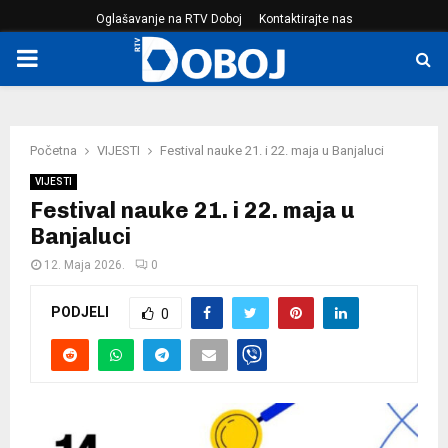
Oglašavanje na RTV Doboj
Kontaktirajte nas
PRIMARY
MENU
Početna
VIJESTI
Festival nauke 21. i 22. maja u Banjaluci
VIJESTI
Festival nauke 21. i 22. maja u
Banjaluci
12. Maja 2026.
0
PODJELI
0