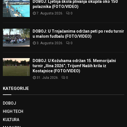
DOBOJ: Ljetnja škola plivanja okupila oko 150
polaznika (FOTO/VIDEO)
7. Augusta 2026.
0
DOBOJ: U Trnjačanima održan peti po redu turnir
u malom fudbalu (FOTO/VIDEO)
3. Augusta 2026.
0
DOBOJ: U Kožuhama održan 15. Memorijalni
turnir „Ilina 2026“; Trijumf Naših krila iz
Kostajnice (FOTO/VIDEO)
31. Jula 2026.
0
KATEGORIJE
DOBOJ
HIGH TECH
KULTURA