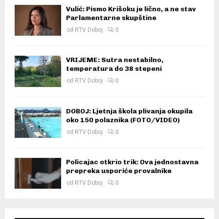
Vulić: Pismo Krišoku je lično, a ne stav
Parlamentarne skupštine
od
RTV Doboj
0
VRIJEME: Sutra nestabilno,
temperatura do 38 stepeni
od
RTV Doboj
0
DOBOJ: Ljetnja škola plivanja okupila
oko 150 polaznika (FOTO/VIDEO)
od
RTV Doboj
0
Policajac otkrio trik: Ova jednostavna
prepreka usporiće provalnike
od
RTV Doboj
0