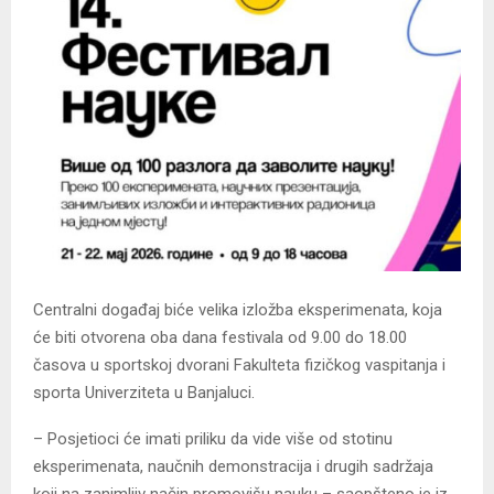
Centralni događaj biće velika izložba eksperimenata, koja
će biti otvorena oba dana festivala od 9.00 do 18.00
časova u sportskoj dvorani Fakulteta fizičkog vaspitanja i
sporta Univerziteta u Banjaluci.
– Posjetioci će imati priliku da vide više od stotinu
eksperimenata, naučnih demonstracija i drugih sadržaja
koji na zanimljiv način promovišu nauku – saopšteno je iz