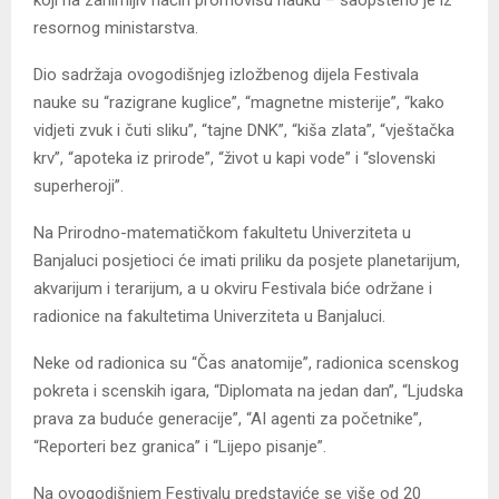
resornog ministarstva.
Dio sadržaja ovogodišnjeg izložbenog dijela Festivala
nauke su “razigrane kuglice”, “magnetne misterije”, “kako
vidjeti zvuk i čuti sliku”, “tajne DNK”, “kiša zlata”, “vještačka
krv”, “apoteka iz prirode”, “život u kapi vode” i “slovenski
superheroji”.
Na Prirodno-matematičkom fakultetu Univerziteta u
Banjaluci posjetioci će imati priliku da posjete planetarijum,
akvarijum i terarijum, a u okviru Festivala biće održane i
radionice na fakultetima Univerziteta u Banjaluci.
Neke od radionica su “Čas anatomije”, radionica scenskog
pokreta i scenskih igara, “Diplomata na jedan dan”, “Ljudska
prava za buduće generacije”, “AI agenti za početnike”,
“Reporteri bez granica” i “Lijepo pisanje”.
Na ovogodišnjem Festivalu predstaviće se više od 20