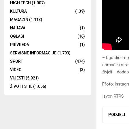
HIGH TECH
(1.007)
KULTURA
(139)
MAGAZIN
(1.113)
NAJAVA
(1)
OGLASI
(16)
PRIVREDA
(1)
SERVISNE INFORMACIJE
(1.793)
– Ugostićemo 
SPORT
(474)
domaće i stran
VIDEO
(3)
živjeli – dodao
VIJESTI
(5.921)
Ffoto: insta
ŽIVOT I STIL
(1.056)
Izvor: RTRS
PODJELI