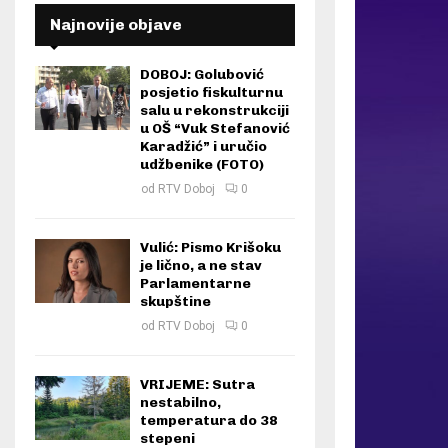
Najnovije objave
DOBOJ: Golubović
posjetio fiskulturnu
salu u rekonstrukciji
u OŠ “Vuk Stefanović
Karadžić” i uručio
udžbenike (FOTO)
od
RTV Doboj
0
Vulić: Pismo Krišoku
je lično, a ne stav
Parlamentarne
skupštine
od
RTV Doboj
0
VRIJEME: Sutra
nestabilno,
temperatura do 38
stepeni