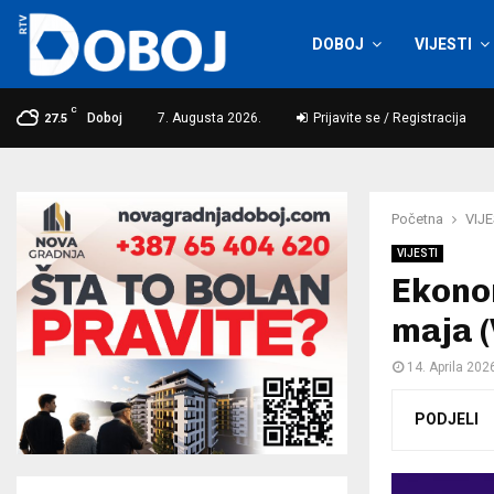
DOBOJ
VIJESTI
C
Doboj
7. Augusta 2026.
Prijavite se / Registracija
27.5
Početna
VIJE
VIJESTI
Ekonom
maja 
14. Aprila 202
PODJELI