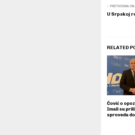
PRETHODNA OB
U Srpskoj 
RELATED P
Čović o opozi
Imali su pril
sprovedu d