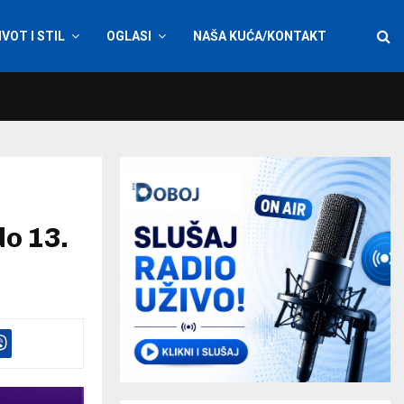
IVOT I STIL
OGLASI
NAŠA KUĆA/KONTAKT
do 13.