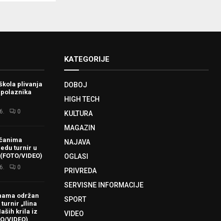
KATEGORIJE
škola plivanja
DOBOJ
 polaznika
HIGH TECH
6.
0
KULTURA
MAGAZIN
ačanima
NAJAVA
redu turnir u
 (FOTO/VIDEO)
OGLASI
6.
0
PRIVREDA
SERVISNE INFORMACIJE
hama održan
SPORT
turnir „Ilina
aših krila iz
VIDEO
TO/VIDEO)