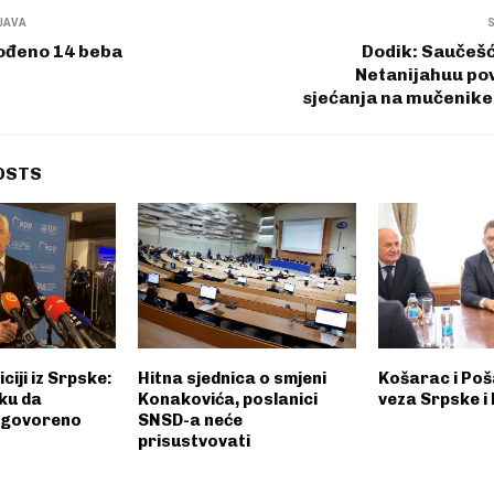
JAVA
rođeno 14 beba
Dodik: Saučešć
Netanijahuu p
sjećanja na mučenike
OSTS
ciji iz Srpske:
Hitna sjednica o smjeni
Košarac i Poš
iku da
Konakovića, poslanici
veza Srpske 
ogovoreno
SNSD-a neće
prisustvovati