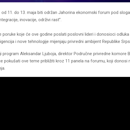
e od 11. do 13. maja biti održan Јahorina ekonomski forum pod slo
tegracije, inovacije, održivi rast”.
e poruke koje će ove godine poslati poslovni lideri i donosioci odluka
ligencija i nove tehnologije mijenjaju privredni ambijent Republike Srp
ji program Aleksandar Ljuboja, direktor Područne privredne komore B
će pokušati ove teme približiti kroz 11 panela na forumu, koji donos
nja.