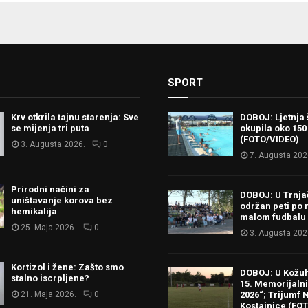
SPORT
Krv otkrila tajnu starenja: Sve
DOBOJ: Ljetnja 
se mijenja tri puta
okupila oko 150
(FOTO/VIDEO)
3. Augusta 2026.
0
7. Augusta 202
Prirodni načini za
DOBOJ: U Trnj
uništavanje korova bez
održan peti po 
hemikalija
malom fudbalu
25. Maja 2026.
0
3. Augusta 202
Kortizol i žene: Zašto smo
DOBOJ: U Kožu
stalno iscrpljene?
15. Memorijalni 
21. Maja 2026.
0
2026“; Trijumf N
Kostajnice (FO