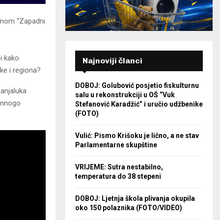
ganom “Zapadni
 i kako
Najnoviji članci
ske i regiona?
DOBOJ: Golubović posjetio fiskulturnu
anjaluka
salu u rekonstrukciji u OŠ “Vuk
i mnogo
Stefanović Karadžić” i uručio udžbenike
(FOTO)
Vulić: Pismo Krišoku je lično, a ne stav
Parlamentarne skupštine
VRIJEME: Sutra nestabilno,
temperatura do 38 stepeni
DOBOJ: Ljetnja škola plivanja okupila
oko 150 polaznika (FOTO/VIDEO)