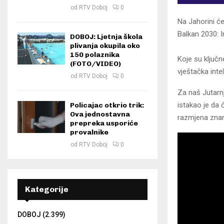
od
RTV Doboj
0
Na Јahorini ć
Balkan 2030: In
DOBOJ: Ljetnja škola
plivanja okupila oko
150 polaznika
Koje su ključn
(FOTO/VIDEO)
vještačka inte
od
RTV Doboj
0
Za naš Јutarn
istakao je da 
Policajac otkrio trik:
Ova jednostavna
razmjena zna
prepreka usporiće
provalnike
od
RTV Doboj
0
Kategorije
DOBOJ
(2.399)