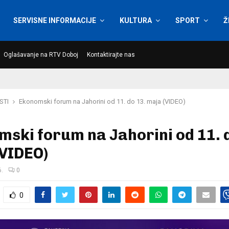
SERVISNE INFORMACIJE
KULTURA
SPORT
Ž
Oglašavanje na RTV Doboj
Kontaktirajte nas
STI
Ekonomski forum na Јahorini od 11. do 13. maja (VIDEO)
ski forum na Јahorini od 11. 
(VIDEO)
6.
0
0