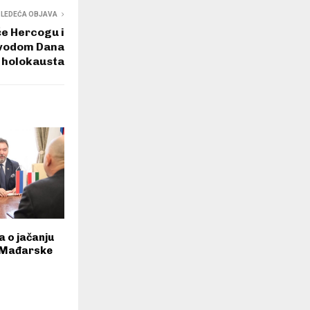
SLEDEĆA OBJAVA
e Hercogu i
ovodom Dana
 holokausta
a o jačanju
i Mađarske