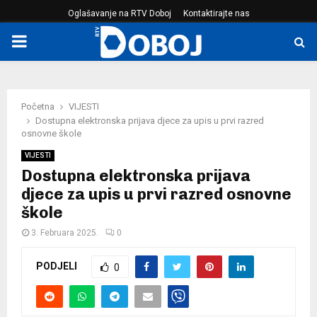
Oglašavanje na RTV Doboj
Kontaktirajte nas
PRIMARY
MENU
Početna
VIJESTI
Dostupna elektronska prijava djece za upis u prvi razred
osnovne škole
VIJESTI
Dostupna elektronska prijava
djece za upis u prvi razred osnovne
škole
3. Februara 2025.
0
PODJELI
0