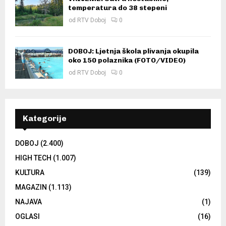
temperatura do 38 stepeni
od
RTV Doboj
0
DOBOJ: Ljetnja škola plivanja okupila
oko 150 polaznika (FOTO/VIDEO)
od
RTV Doboj
0
Kategorije
DOBOJ
(2.400)
HIGH TECH
(1.007)
KULTURA
(139)
MAGAZIN
(1.113)
NAJAVA
(1)
OGLASI
(16)