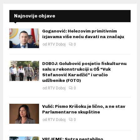
Najnovije objave
Goganović: Helezovim primitivnim
izjavama više neću davati na značaju
od
RTV Doboj
0
DOBOJ: Golubović posjetio fiskulturnu
salu u rekonstrukciji u OŠ “Vuk
Stefanović Karadžić” i uručio
udžbenike (FOTO)
od
RTV Doboj
0
Vulić: Pismo Krišoku je lično, a ne stav
Parlamentarne skupštine
od
RTV Doboj
0
VRIJEME: Sutra nestabilno,