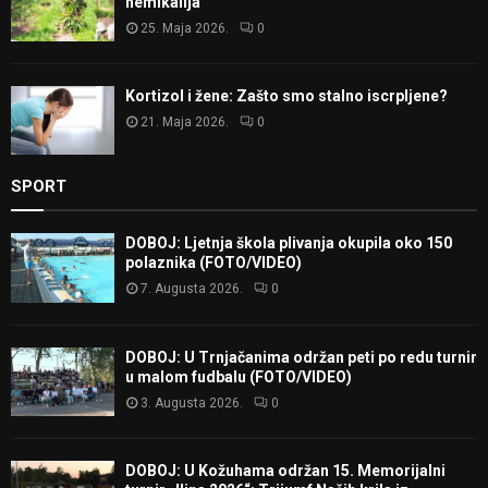
hemikalija
25. Maja 2026.
0
Kortizol i žene: Zašto smo stalno iscrpljene?
21. Maja 2026.
0
SPORT
DOBOJ: Ljetnja škola plivanja okupila oko 150
polaznika (FOTO/VIDEO)
7. Augusta 2026.
0
DOBOJ: U Trnjačanima održan peti po redu turnir
u malom fudbalu (FOTO/VIDEO)
3. Augusta 2026.
0
DOBOJ: U Kožuhama održan 15. Memorijalni