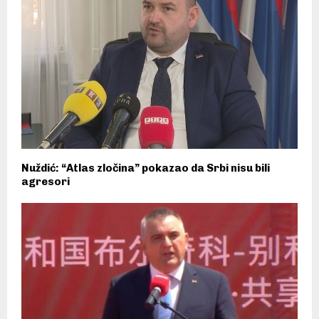
Nuždić: “Atlas zločina” pokazao da Srbi nisu bili
agresori