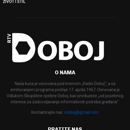
ŽIVOT I STIL
O NAMA
Naša kuća je osnovana pod imenom „Radio Doboj“, a sa
emitovanjem programa počinje 17. aprila 1967. Osnovana je
Odlukom Skupštine opštine Doboj, kao preduzeće „od posebnog
interesa za zadovoljavanje informativnih potreba građana“.
Kontaktirajte nas:
rdoboj@gmail.com
PRATITE NAS