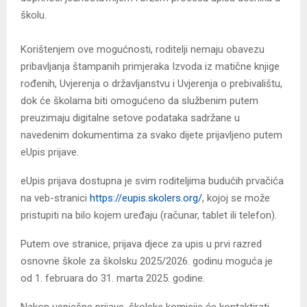
školu.
Korištenjem ove mogućnosti, roditelji nemaju obavezu
pribavljanja štampanih primjeraka Izvoda iz matične knjige
rođenih, Uvjerenja o državljanstvu i Uvjerenja o prebivalištu,
dok će školama biti omogućeno da službenim putem
preuzimaju digitalne setove podataka sadržane u
navedenim dokumentima za svako dijete prijavljeno putem
eUpis prijave.
eUpis prijava dostupna je svim roditeljima budućih prvačića
na veb-stranici
https://eupis.skolers.org/
, kojoj se može
pristupiti na bilo kojem uređaju (računar, tablet ili telefon).
Putem ove stranice, prijava djece za upis u prvi razred
osnovne škole za školsku 2025/2026. godinu moguća je
od 1. februara do 31. marta 2025. godine.
Nakon uspješne prijave, školske komisije će kontaktirati