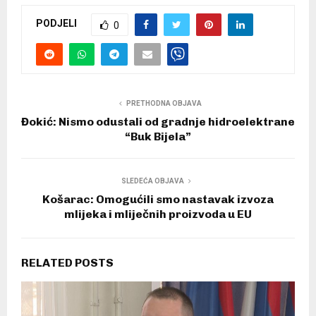
PODJELI
0
PRETHODNA OBJAVA
Đokić: Nismo odustali od gradnje hidroelektrane
“Buk Bijela”
SLEDEĆA OBJAVA
Košarac: Omogućili smo nastavak izvoza
mlijeka i mliječnih proizvoda u EU
RELATED POSTS