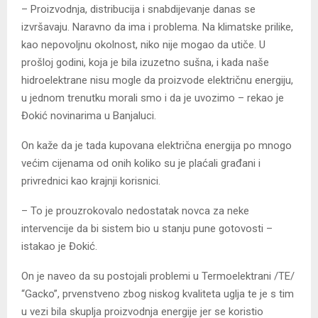
– Proizvodnja, distribucija i snabdijevanje danas se
izvršavaju. Naravno da ima i problema. Na klimatske prilike,
kao nepovoljnu okolnost, niko nije mogao da utiče. U
prošloj godini, koja je bila izuzetno sušna, i kada naše
hidroelektrane nisu mogle da proizvode električnu energiju,
u jednom trenutku morali smo i da je uvozimo – rekao je
Đokić novinarima u Banjaluci.
On kaže da je tada kupovana električna energija po mnogo
većim cijenama od onih koliko su je plaćali građani i
privrednici kao krajnji korisnici.
– To je prouzrokovalo nedostatak novca za neke
intervencije da bi sistem bio u stanju pune gotovosti –
istakao je Đokić.
On je naveo da su postojali problemi u Termoelektrani /TE/
“Gacko”, prvenstveno zbog niskog kvaliteta uglja te je s tim
u vezi bila skuplja proizvodnja energije jer se koristio