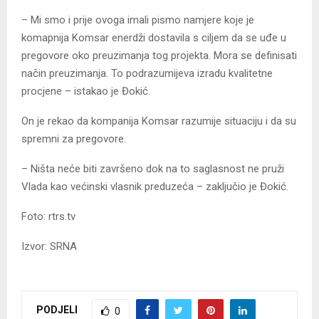
– Mi smo i prije ovoga imali pismo namjere koje je
komapnija Komsar enerdži dostavila s ciljem da se uđe u
pregovore oko preuzimanja tog projekta. Mora se definisati
način preuzimanja. To podrazumijeva izradu kvalitetne
procjene – istakao je Đokić.
On je rekao da kompanija Komsar razumije situaciju i da su
spremni za pregovore.
– Ništa neće biti završeno dok na to saglasnost ne pruži
Vlada kao većinski vlasnik preduzeća – zaključio je Đokić.
Foto: rtrs.tv
Izvor: SRNA
PODJELI
0