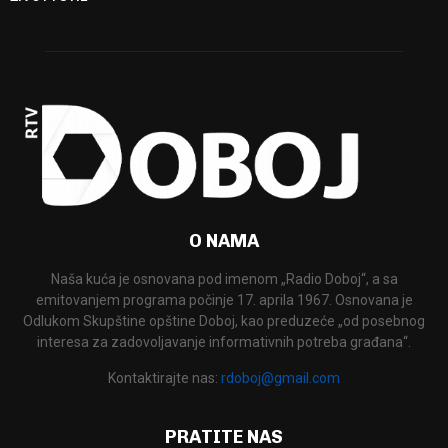
O NAMA
Naša kuća je osnovana pod imenom „Radio Doboj“, a sa
emitovanjem programa počinje 17. aprila 1967. Osnovana je
Odlukom Skupštine opštine Doboj, kao preduzeće „od posebnog
interesa za zadovoljavanje informativnih potreba građana“.
Kontaktirajte nas:
rdoboj@gmail.com
PRATITE NAS