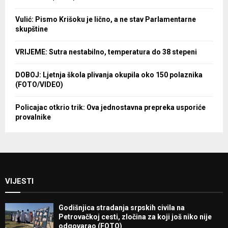
Vulić: Pismo Krišoku je lično, a ne stav Parlamentarne
skupštine
VRIJEME: Sutra nestabilno, temperatura do 38 stepeni
DOBOJ: Ljetnja škola plivanja okupila oko 150 polaznika
(FOTO/VIDEO)
Policajac otkrio trik: Ova jednostavna prepreka usporiće
provalnike
VIJESTI
Godišnjica stradanja srpskih civila na
Petrovačkoj cesti, zločina za koji još niko nije
odgovarao (FOTO)