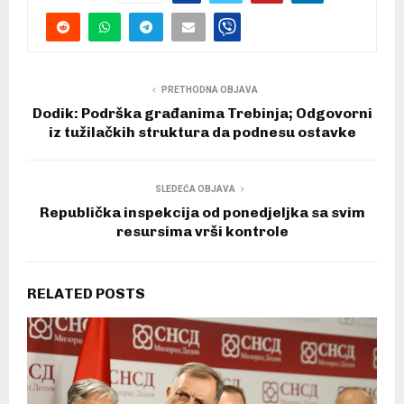
PRETHODNA OBJAVA
Dodik: Podrška građanima Trebinja; Odgovorni
iz tužilačkih struktura da podnesu ostavke
SLEDEĆA OBJAVA
Republička inspekcija od ponedjeljka sa svim
resursima vrši kontrole
RELATED POSTS