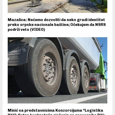
Mazalica: Nećemo dozvoliti da neko gradi identitet
preko srpske nacionale baštine; Očekujem da NSRS
podrži veto (VIDEO)
Minić sa predstavnicima Konzorcijuma “Logistika