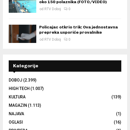
oko 150 polaznika (FOTO/VIDEO)
od
RTV Doboj
0
Policajac otkrio trik: Ova jednostavna
prepreka usporiće provalnike
od
RTV Doboj
0
Kategorije
DOBOJ
(2.399)
HIGH TECH
(1.007)
KULTURA
(139)
MAGAZIN
(1.113)
NAJAVA
(1)
OGLASI
(16)