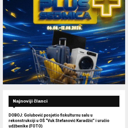
Najnoviji članci
DOBOJ: Golubović posjetio fiskulturnu salu u
rekonstrukciji u OŠ “Vuk Stefanović Karadžić” i uručio
udžbenike (FOTO)