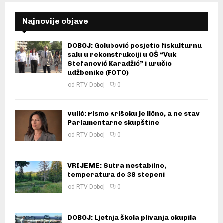
Najnovije objave
DOBOJ: Golubović posjetio fiskulturnu
salu u rekonstrukciji u OŠ “Vuk
Stefanović Karadžić” i uručio
udžbenike (FOTO)
od
RTV Doboj
0
Vulić: Pismo Krišoku je lično, a ne stav
Parlamentarne skupštine
od
RTV Doboj
0
VRIJEME: Sutra nestabilno,
temperatura do 38 stepeni
od
RTV Doboj
0
DOBOJ: Ljetnja škola plivanja okupila