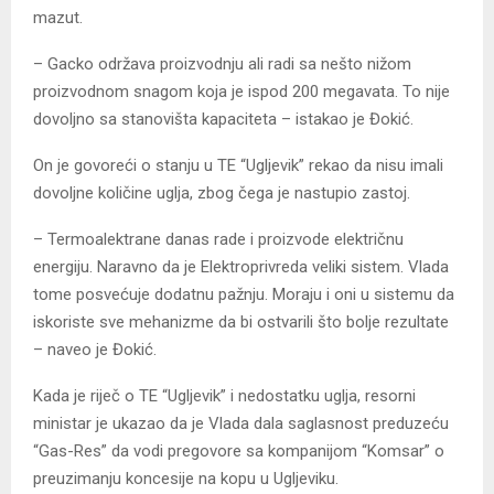
mazut.
– Gacko održava proizvodnju ali radi sa nešto nižom
proizvodnom snagom koja je ispod 200 megavata. To nije
dovoljno sa stanovišta kapaciteta – istakao je Đokić.
On je govoreći o stanju u TE “Ugljevik” rekao da nisu imali
dovoljne količine uglja, zbog čega je nastupio zastoj.
– Termoalektrane danas rade i proizvode električnu
energiju. Naravno da je Elektroprivreda veliki sistem. Vlada
tome posvećuje dodatnu pažnju. Moraju i oni u sistemu da
iskoriste sve mehanizme da bi ostvarili što bolje rezultate
– naveo je Đokić.
Kada je riječ o TE “Ugljevik” i nedostatku uglja, resorni
ministar je ukazao da je Vlada dala saglasnost preduzeću
“Gas-Res” da vodi pregovore sa kompanijom “Komsar” o
preuzimanju koncesije na kopu u Ugljeviku.