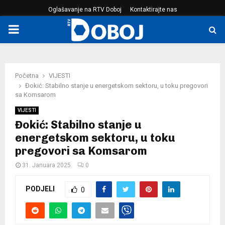
Oglašavanje na RTV Doboj
Kontaktirajte nas
PRIMARY
MENU
Početna
VIJESTI
Đokić: Stabilno stanje u energetskom sektoru, u toku pregovori
sa Komsarom
VIJESTI
Đokić: Stabilno stanje u
energetskom sektoru, u toku
pregovori sa Komsarom
31. Januara 2025.
0
PODJELI
0