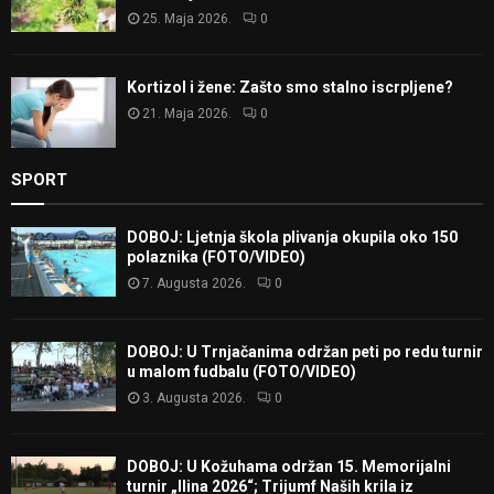
25. Maja 2026.
0
Kortizol i žene: Zašto smo stalno iscrpljene?
21. Maja 2026.
0
SPORT
DOBOJ: Ljetnja škola plivanja okupila oko 150
polaznika (FOTO/VIDEO)
7. Augusta 2026.
0
DOBOJ: U Trnjačanima održan peti po redu turnir
u malom fudbalu (FOTO/VIDEO)
3. Augusta 2026.
0
DOBOJ: U Kožuhama održan 15. Memorijalni
turnir „Ilina 2026“; Trijumf Naših krila iz