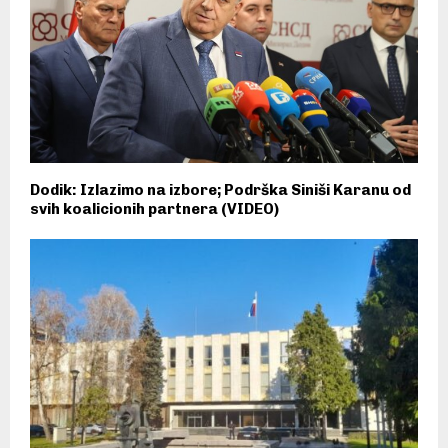
Dodik: Izlazimo na izbore; Podrška Siniši Karanu od
svih koalicionih partnera (VIDEO)