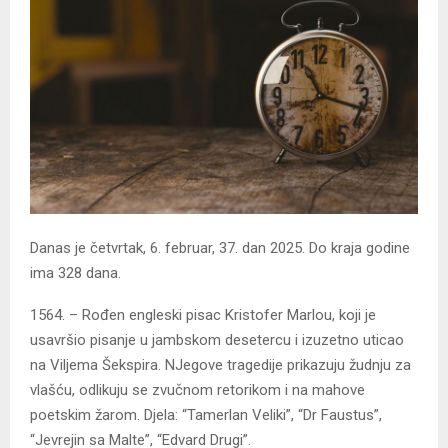
Danas je četvrtak, 6. februar, 37. dan 2025. Do kraja godine
ima 328 dana.
1564. – Rođen engleski pisac Kristofer Marlou, koji je
usavršio pisanje u jambskom desetercu i izuzetno uticao
na Viljema Šekspira. NJegove tragedije prikazuju žudnju za
vlašću, odlikuju se zvučnom retorikom i na mahove
poetskim žarom. Djela: “Tamerlan Veliki”, “Dr Faustus”,
“Jevrejin sa Malte”, “Edvard Drugi”.