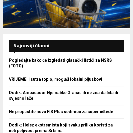
Najnoviji članci
Pogledajte kako će izgledati glasački listići za NSRS
(FOTO)
VRIJEME: I sutra toplo, mogući lokalni pljuskovi
Dodik: Ambasador Njemačke Granas ili ne zna da čita ili
svjesno laže
Ne propustite novu FIS Plus sedmicu za super uštede
Dodik: Helez ekstremista koji svaku priliku koristi za
netrpeljivost prema Srbima