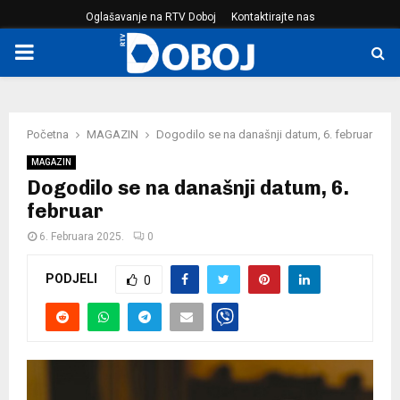
Oglašavanje na RTV Doboj
Kontaktirajte nas
PRIMARY
MENU
Početna
MAGAZIN
Dogodilo se na današnji datum, 6. februar
MAGAZIN
Dogodilo se na današnji datum, 6.
februar
6. Februara 2025.
0
PODJELI
0