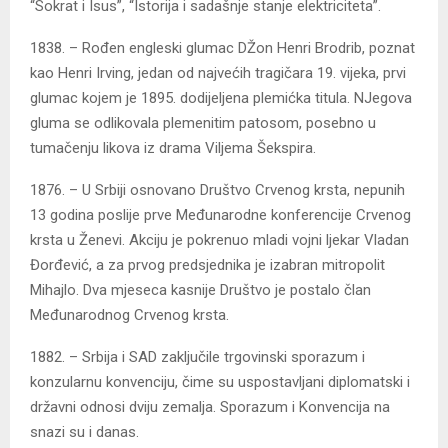
“Sokrat i Isus”, “Istorija i sadašnje stanje elektriciteta”.
1838. – Rođen engleski glumac DŽon Henri Brodrib, poznat
kao Henri Irving, jedan od najvećih tragičara 19. vijeka, prvi
glumac kojem je 1895. dodijeljena plemićka titula. NJegova
gluma se odlikovala plemenitim patosom, posebno u
tumačenju likova iz drama Viljema Šekspira.
1876. – U Srbiji osnovano Društvo Crvenog krsta, nepunih
13 godina poslije prve Međunarodne konferencije Crvenog
krsta u Ženevi. Akciju je pokrenuo mladi vojni ljekar Vladan
Đorđević, a za prvog predsjednika je izabran mitropolit
Mihajlo. Dva mjeseca kasnije Društvo je postalo član
Međunarodnog Crvenog krsta.
1882. – Srbija i SAD zaključile trgovinski sporazum i
konzularnu konvenciju, čime su uspostavljani diplomatski i
državni odnosi dviju zemalja. Sporazum i Konvencija na
snazi su i danas.