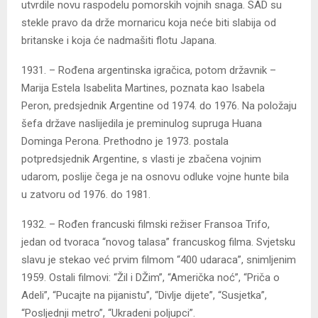
utvrdile novu raspodelu pomorskih vojnih snaga. SAD su
stekle pravo da drže mornaricu koja neće biti slabija od
britanske i koja će nadmašiti flotu Japana.
1931. – Rođena argentinska igračica, potom državnik –
Marija Estela Isabelita Martines, poznata kao Isabela
Peron, predsjednik Argentine od 1974. do 1976. Na položaju
šefa države naslijedila je preminulog supruga Huana
Dominga Perona. Prethodno je 1973. postala
potpredsjednik Argentine, s vlasti je zbačena vojnim
udarom, poslije čega je na osnovu odluke vojne hunte bila
u zatvoru od 1976. do 1981.
1932. – Rođen francuski filmski režiser Fransoa Trifo,
jedan od tvoraca “novog talasa” francuskog filma. Svjetsku
slavu je stekao već prvim filmom “400 udaraca”, snimljenim
1959. Ostali filmovi: “Žil i DŽim”, “Američka noć”, “Priča o
Adeli”, “Pucajte na pijanistu”, “Divlje dijete”, “Susjetka”,
“Posljednji metro”, “Ukradeni poljupci”.