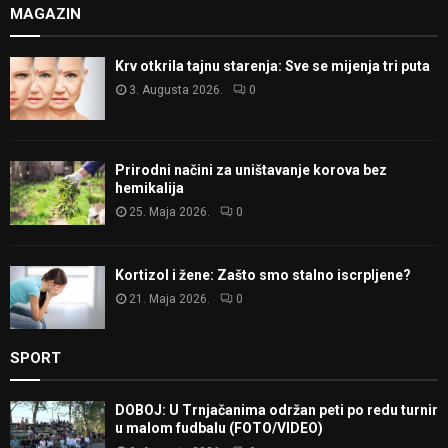
MAGAZIN
Krv otkrila tajnu starenja: Sve se mijenja tri puta
3. Augusta 2026.
0
Prirodni načini za uništavanje korova bez
hemikalija
25. Maja 2026.
0
Kortizol i žene: Zašto smo stalno iscrpljene?
21. Maja 2026.
0
SPORT
DOBOJ: U Trnjačanima održan peti po redu turnir
u malom fudbalu (FOTO/VIDEO)