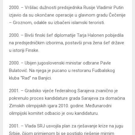
2000. – Vršilac dužnosti predsjednika Rusije Vladimir Putin
izjavio da su okončane operacije u glavnom gradu Čečenije
– Groznom, odakle su izbačeni islamski teroristi.
2000. – Bivši finski šef diplomatije Tarja Halonen pobijedila
na predsjedničkim izborima, postavši prva žena šef države
u istoriji Finske.
2000. – Ubijen jugoslovenski ministar odbrane Pavle
Bulatović. Na njega je pucano u restoranu Fudbalskog
kluba “Rad” na Banjici.
2001. – Gradsko vijeće federalnog Sarajeva zvanično je
pokrenulo proces kandidature grada Sarajeva za domaćina
Zimskih olimpijskih igara 2010. godine. Međunarodni
olimpijski komitet odbacio je ovu kandidaturu.
2001. – Vlada SRJ usvojila plan za rješavanje krize na jugu
Srbije, čijom primjenom bi se postiglo rješenje mirnim