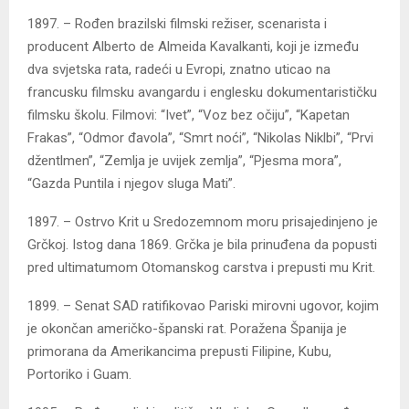
1897. – Rođen brazilski filmski režiser, scenarista i
producent Alberto de Almeida Kavalkanti, koji je između
dva svjetska rata, radeći u Evropi, znatno uticao na
francusku filmsku avangardu i englesku dokumentarističku
filmsku školu. Filmovi: “Ivet”, “Voz bez očiju”, “Kapetan
Frakas”, “Odmor đavola”, “Smrt noći”, “Nikolas Niklbi”, “Prvi
džentlmen”, “Zemlja je uvijek zemlja”, “Pjesma mora”,
“Gazda Puntila i njegov sluga Mati”.
1897. – Ostrvo Krit u Sredozemnom moru prisajedinjeno je
Grčkoj. Istog dana 1869. Grčka je bila prinuđena da popusti
pred ultimatumom Otomanskog carstva i prepusti mu Krit.
1899. – Senat SAD ratifikovao Pariski mirovni ugovor, kojim
je okončan američko-španski rat. Poražena Španija je
primorana da Amerikancima prepusti Filipine, Kubu,
Portoriko i Guam.