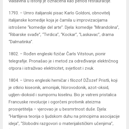
vladavina u istoriji je označena kao period restauracije.
1793. – Umro italijanski pisac Karlo Goldoni, obnovitelj
italijanske komedije koja je čamila u improvizacijama
istrošene “komedije del arte”. Djela: komedije “Mirandolina”,
“Ribarske svađe”, “Tvrdica”, “Kockar”, “Laskavac”, drama
“Dalmatinka”.
1802. – Rođen engleski fizičar Čarls Vitstoun, pionir
telegrafije. Pronašao je i metod za određivanje električnog
otpora i istraživao elektricitet, svjetlost i zvuk.
1804. – Umro engleski hemičar i filozof DŽozef Pristli, koji
je otkrio kiseonik, amonijak, hlorovodonik, azot-oksid,
ugljen-dioksid i sumpornu kiselinu. Bio je vatreni pristalica
Francuske revolucije i ogorčeni protivnik ateizma
prosvjetitelja – vjerovao je u besmrtnost duše. Djela:
“Hartlijeva teorija o ljudskom duhu na principima asocijacije
ideja”, “Slobodni razgovori o materijalističkim učenjima”,