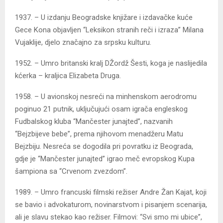
1937. – U izdanju Beogradske knjižare i izdavačke kuće
Gece Kona objavljen “Leksikon stranih reči i izraza” Milana
Vujaklije, djelo značajno za srpsku kulturu.
1952. – Umro britanski kralj DŽordž Šesti, koga je naslijedila
kćerka – kraljica Elizabeta Druga.
1958. – U avionskoj nesreći na minhenskom aerodromu
poginuo 21 putnik, uključujući osam igrača engleskog
Fudbalskog kluba “Mančester junajted”, nazvanih
“Bejzbijeve bebe”, prema njihovom menadžeru Matu
Bejzbiju. Nesreća se dogodila pri povratku iz Beograda,
gdje je “Mančester junajted” igrao meč evropskog Kupa
šampiona sa “Crvenom zvezdom”.
1989. – Umro francuski filmski režiser Andre Žan Kajat, koji
se bavio i advokaturom, novinarstvom i pisanjem scenarija,
ali je slavu stekao kao režiser. Filmovi: “Svi smo mi ubice”,