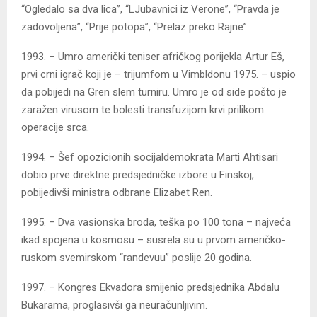
“Ogledalo sa dva lica”, “LJubavnici iz Verone”, “Pravda je
zadovoljena”, “Prije potopa”, “Prelaz preko Rajne”.
1993. – Umro američki teniser afričkog porijekla Artur Eš,
prvi crni igrač koji je – trijumfom u Vimbldonu 1975. – uspio
da pobijedi na Gren slem turniru. Umro je od side pošto je
zaražen virusom te bolesti transfuzijom krvi prilikom
operacije srca.
1994. – Šef opozicionih socijaldemokrata Marti Ahtisari
dobio prve direktne predsjedničke izbore u Finskoj,
pobijedivši ministra odbrane Elizabet Ren.
1995. – Dva vasionska broda, teška po 100 tona – najveća
ikad spojena u kosmosu – susrela su u prvom američko-
ruskom svemirskom “randevuu” poslije 20 godina.
1997. – Kongres Ekvadora smijenio predsjednika Abdalu
Bukarama, proglasivši ga neuračunljivim.