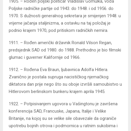
1905. – Rođen poljski političar Vladislav Gomulka, vođa
Poljske radničke partije od 1943. do 1948. i od 1956. do
1970. S dužnosti generalnog sekretara je smijenjen 1948. u
vrijeme jačanja staljinizma, a ostavku na taj položaj je
podnio krajem 1970, pod pritiskom radničkih nemira.
1911. – Rođen američki državnik Ronald Vilson Regan,
predsjednik SAD od 1980. do 1988. Prethodno je bio filmski
glumac i guverner Kalifornije od 1966.
1912. – Rođena Eva Braun, ljubavnica Adolfa Hitlera.
Zvanično je postala supruga nacističkog njemačkog
diktatora dan prije nego što su oboje izvršili samoubistvo u
Hitlerovom berlinskom bunkeru krajem aprila 1945.
1922. – Potpisivanjem ugovora u Vašingtonu je završena
konferencija SAD, Francuske, Japana, Italije i Velike
Britanije, na kojoj su se velike sile obavezale da ograniče
upotrebu bojnih otrova i podmornica u ratnim sukobima i