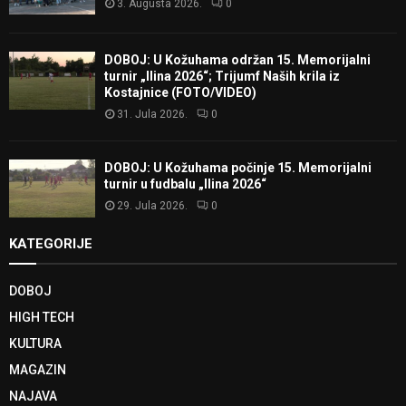
3. Augusta 2026.
0
DOBOJ: U Kožuhama održan 15. Memorijalni
turnir „Ilina 2026“; Trijumf Naših krila iz
Kostajnice (FOTO/VIDEO)
31. Jula 2026.
0
DOBOJ: U Kožuhama počinje 15. Memorijalni
turnir u fudbalu „Ilina 2026“
29. Jula 2026.
0
KATEGORIJE
DOBOJ
HIGH TECH
KULTURA
MAGAZIN
NAJAVA