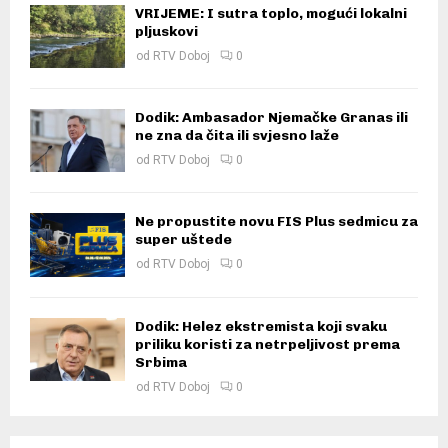
VRIJEME: I sutra toplo, mogući lokalni
pljuskovi
od
RTV Doboj
0
Dodik: Ambasador Njemačke Granas ili
ne zna da čita ili svjesno laže
od
RTV Doboj
0
Ne propustite novu FIS Plus sedmicu za
super uštede
od
RTV Doboj
0
Dodik: Helez ekstremista koji svaku
priliku koristi za netrpeljivost prema
Srbima
od
RTV Doboj
0