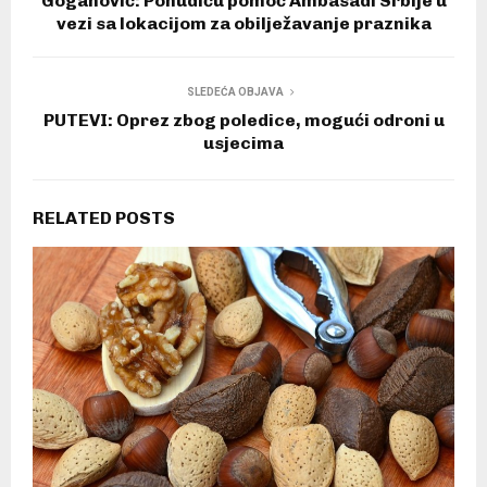
Goganović: Ponudiću pomoć Ambasadi Srbije u
vezi sa lokacijom za obilježavanje praznika
SLEDEĆA OBJAVA
PUTEVI: Oprez zbog poledice, mogući odroni u
usjecima
RELATED POSTS