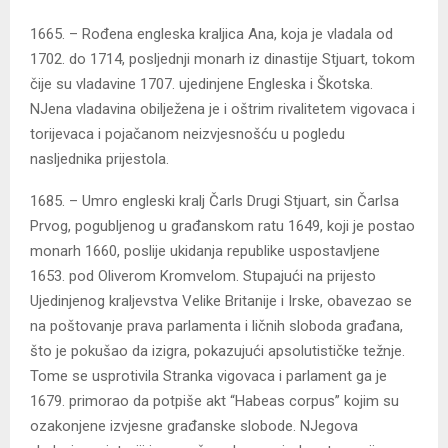
1665. – Rođena engleska kraljica Ana, koja je vladala od
1702. do 1714, posljednji monarh iz dinastije Stjuart, tokom
čije su vladavine 1707. ujedinjene Engleska i Škotska.
NJena vladavina obilježena je i oštrim rivalitetem vigovaca i
torijevaca i pojačanom neizvjesnošću u pogledu
nasljednika prijestola.
1685. – Umro engleski kralj Čarls Drugi Stjuart, sin Čarlsa
Prvog, pogubljenog u građanskom ratu 1649, koji je postao
monarh 1660, poslije ukidanja republike uspostavljene
1653. pod Oliverom Kromvelom. Stupajući na prijesto
Ujedinjenog kraljevstva Velike Britanije i Irske, obavezao se
na poštovanje prava parlamenta i ličnih sloboda građana,
što je pokušao da izigra, pokazujući apsolutističke težnje.
Tome se usprotivila Stranka vigovaca i parlament ga je
1679. primorao da potpiše akt “Habeas corpus” kojim su
ozakonjene izvjesne građanske slobode. NJegova