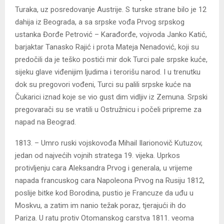
Turaka, uz posredovanje Austrije. S turske strane bilo je 12
dahija iz Beograda, a sa srpske vođa Prvog srpskog
ustanka Đorđe Petrović – Karađorđe, vojvoda Janko Katić,
barjaktar Tanasko Rajić i prota Mateja Nenadović, koji su
predočili da je teško postići mir dok Turci pale srpske kuće,
sijeku glave viđenijim ljudima i terorišu narod. I u trenutku
dok su pregovori vođeni, Turci su palili srpske kuće na
Čukarici iznad koje se vio gust dim vidljiv iz Zemuna. Srpski
pregovarači su se vratili u Ostružnicu i počeli pripreme za
napad na Beograd.
1813. – Umro ruski vojskovođa Mihail Ilarionovič Kutuzov,
jedan od najvećih vojnih stratega 19. vijeka. Uprkos
protivljenju cara Aleksandra Prvog i generala, u vrijeme
napada francuskog cara Napoleona Prvog na Rusiju 1812,
poslije bitke kod Borodina, pustio je Francuze da uđu u
Moskvu, a zatim im nanio težak poraz, tjerajući ih do
Pariza. U ratu protiv Otomanskog carstva 1811. veoma