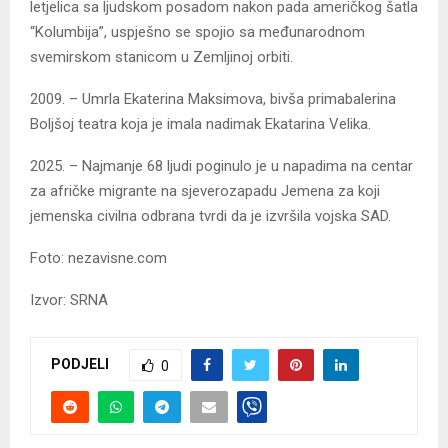
letjelica sa ljudskom posadom nakon pada američkog šatla
“Kolumbija”, uspješno se spojio sa međunarodnom
svemirskom stanicom u Zemljinoj orbiti.
2009. – Umrla Ekaterina Maksimova, bivša primabalerina
Boljšoj teatra koja je imala nadimak Ekatarina Velika.
2025. – Najmanje 68 ljudi poginulo je u napadima na centar
za afričke migrante na sjeverozapadu Jemena za koji
jemenska civilna odbrana tvrdi da je izvršila vojska SAD.
Foto: nezavisne.com
Izvor: SRNA
PODJELI
0