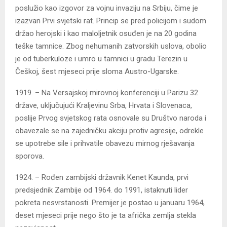
poslužio kao izgovor za vojnu invaziju na Srbiju, čime je
izazvan Prvi svjetski rat. Princip se pred policijom i sudom
držao herojski i kao maloljetnik osuđen je na 20 godina
teške tamnice. Zbog nehumanih zatvorskih uslova, obolio
je od tuberkuloze i umro u tamnici u gradu Terezin u
Češkoj, šest mjeseci prije sloma Austro-Ugarske.
1919. – Na Versajskoj mirovnoj konferenciji u Parizu 32
države, uključujući Kraljevinu Srba, Hrvata i Slovenaca,
poslije Prvog svjetskog rata osnovale su Društvo naroda i
obavezale se na zajedničku akciju protiv agresije, odrekle
se upotrebe sile i prihvatile obavezu mirnog rješavanja
sporova.
1924. – Rođen zambijski državnik Kenet Kaunda, prvi
predsjednik Zambije od 1964. do 1991, istaknuti lider
pokreta nesvrstanosti. Premijer je postao u januaru 1964,
deset mjeseci prije nego što je ta afrička zemlja stekla