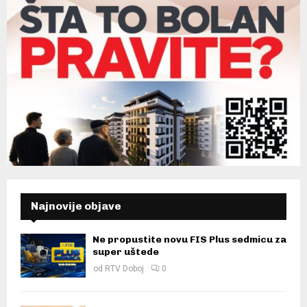
Najnovije objave
Ne propustite novu FIS Plus sedmicu za
super uštede
od
RTV Doboj
0