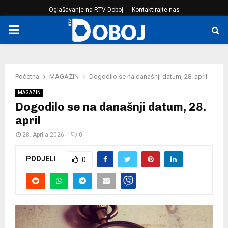
Oglašavanje na RTV Doboj
Kontaktirajte nas
PRIMARY
MENU
Početna
MAGAZIN
Dogodilo se na današnji datum, 28. april
MAGAZIN
Dogodilo se na današnji datum, 28.
april
28. Aprila 2026.
0
PODJELI
0