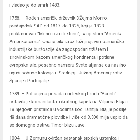
i vladao je do smrti 1483.
1758. – Rođen američki državnik DŽejms Monro,
predsjednik SAD od 1817. do 1825, koji je 1823.
proklamovao “Monroovu doktrinu”, sa geslom “Amerika
Amerikancima”. Ona je bila izraz težnji sjevernoameričke
industrijske buržoazije da zagospodari tržištem i
sirovinskom bazom američkog kontinenta i potisne
evropske sile, posebno namjeru Svete alijanse da nasilno
uguši pobune kolonija u Srednjoj i Južnoj Americi protiv
Španije i Portugalije.
1789. – Pobunjena posada engleskog broda “Baunti”
ostavila je komandanta, okrutnog kapetana Vilijama Blaja i
18 njegovih pristalica u vodama kod Tahitija. Blaj je poslije
48 dana dramatične plovidbe i više od 3.500 milja uspio da
se domogne ostrva Timor blizu Jave.
1804. – U Zemunu održan sastanak srpskih ustanika i