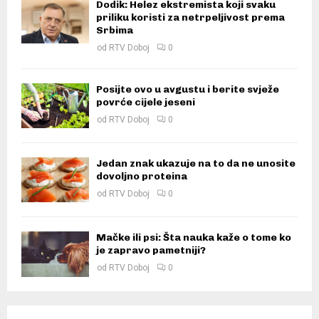
Dodik: Helez ekstremista koji svaku
priliku koristi za netrpeljivost prema
Srbima
od
RTV Doboj
0
Posijte ovo u avgustu i berite svježe
povrće cijele jeseni
od
RTV Doboj
0
Jedan znak ukazuje na to da ne unosite
dovoljno proteina
od
RTV Doboj
0
Mačke ili psi: Šta nauka kaže o tome ko
je zapravo pametniji?
od
RTV Doboj
0