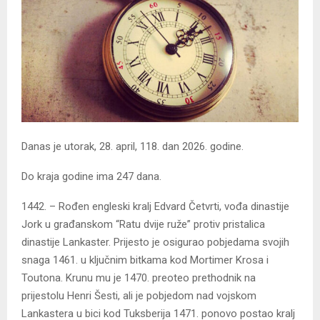
Danas je utorak, 28. april, 118. dan 2026. godine.
Do kraja godine ima 247 dana.
1442. – Rođen engleski kralj Edvard Četvrti, vođa dinastije
Jork u građanskom “Ratu dvije ruže” protiv pristalica
dinastije Lankaster. Prijesto je osigurao pobjedama svojih
snaga 1461. u ključnim bitkama kod Mortimer Krosa i
Toutona. Krunu mu je 1470. preoteo prethodnik na
prijestolu Henri Šesti, ali je pobjedom nad vojskom
Lankastera u bici kod Tuksberija 1471. ponovo postao kralj