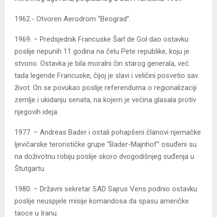
1962.- Otvoren Aerodrom “Beograd”.
1969. – Predsjednik Francuske Šarl de Gol dao ostavku
poslije nepunih 11 godina na čelu Pete republike, koju je
stvorio. Ostavka je bila moralni čin starog generala, već
tada legende Francuske, čijoj je slavi i veličini posvetio sav
život. On se povukao poslije referenduma o regionalizaciji
zemlje i ukidanju senata, na kojem je većina glasala protiv
njegovih ideja.
1977. – Andreas Bader i ostali pohapšeni članovi njemačke
ljevičarske terorističke grupe “Bader-Majnhof” osuđeni su
na doživotnu robiju poslije skoro dvogodišnjeg suđenja u
Štutgartu.
1980. – Državni sekretar SAD Sajrus Vens podnio ostavku
poslije neuspjele misije komandosa da spasu američke
taoce u Iranu.