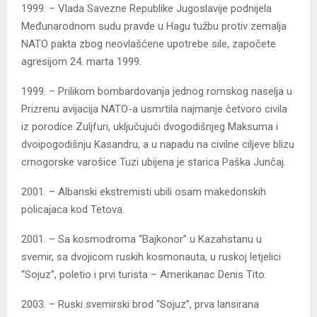
1999. – Vlada Savezne Republike Jugoslavije podnijela
Međunarodnom sudu pravde u Hagu tužbu protiv zemalja
NATO pakta zbog neovlašćene upotrebe sile, započete
agresijom 24. marta 1999.
1999. – Prilikom bombardovanja jednog romskog naselja u
Prizrenu avijacija NATO-a usmrtila najmanje četvoro civila
iz porodice Zuljfuri, uključujući dvogodišnjeg Maksuma i
dvoipogodišnju Kasandru, a u napadu na civilne ciljeve blizu
crnogorske varošice Tuzi ubijena je starica Paška Junčaj.
2001. – Albanski ekstremisti ubili osam makedonskih
policajaca kod Tetova.
2001. – Sa kosmodroma “Bajkonor” u Kazahstanu u
svemir, sa dvojicom ruskih kosmonauta, u ruskoj letjelici
“Sojuz”, poletio i prvi turista – Amerikanac Denis Tito.
2003. – Ruski svemirski brod “Sojuz”, prva lansirana