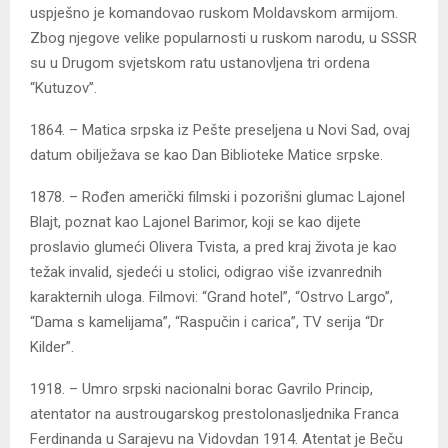
uspješno je komandovao ruskom Moldavskom armijom.
Zbog njegove velike popularnosti u ruskom narodu, u SSSR
su u Drugom svjetskom ratu ustanovljena tri ordena
“Kutuzov”.
1864. – Matica srpska iz Pešte preseljena u Novi Sad, ovaj
datum obilježava se kao Dan Biblioteke Matice srpske.
1878. – Rođen američki filmski i pozorišni glumac Lajonel
Blajt, poznat kao Lajonel Barimor, koji se kao dijete
proslavio glumeći Olivera Tvista, a pred kraj života je kao
težak invalid, sjedeći u stolici, odigrao više izvanrednih
karakternih uloga. Filmovi: “Grand hotel”, “Ostrvo Largo”,
“Dama s kamelijama”, “Raspučin i carica”, TV serija “Dr
Kilder”.
1918. – Umro srpski nacionalni borac Gavrilo Princip,
atentator na austrougarskog prestolonasljednika Franca
Ferdinanda u Sarajevu na Vidovdan 1914. Atentat je Beču