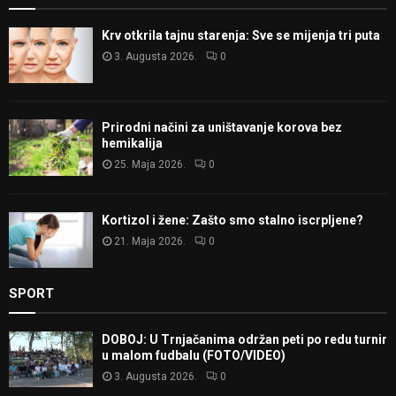
Krv otkrila tajnu starenja: Sve se mijenja tri puta
3. Augusta 2026.
0
Prirodni načini za uništavanje korova bez
hemikalija
25. Maja 2026.
0
Kortizol i žene: Zašto smo stalno iscrpljene?
21. Maja 2026.
0
SPORT
DOBOJ: U Trnjačanima održan peti po redu turnir
u malom fudbalu (FOTO/VIDEO)
3. Augusta 2026.
0