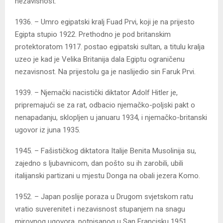
nezavisnost.
1936. – Umro egipatski kralj Fuad Prvi, koji je na prijesto
Egipta stupio 1922. Prethodno je pod britanskim
protektoratom 1917. postao egipatski sultan, a titulu kralja
uzeo je kad je Velika Britanija dala Egiptu ograničenu
nezavisnost. Na prijestolu ga je naslijedio sin Faruk Prvi.
1939. – Njemački nacistički diktator Adolf Hitler je,
pripremajući se za rat, odbacio njemačko-poljski pakt o
nenapadanju, sklopljen u januaru 1934, i njemačko-britanski
ugovor iz juna 1935.
1945. – Fašističkog diktatora Italije Benita Musolinija su,
zajedno s ljubavnicom, dan pošto su ih zarobili, ubili
italijanski partizani u mjestu Donga na obali jezera Komo.
1952. – Japan poslije poraza u Drugom svjetskom ratu
vratio suverenitet i nezavisnost stupanjem na snagu
mirovnog ugovora, potpisanog u San Francisku 1951.