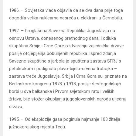
1986. – Sovjetska vlada objavila da se dva dana prije toga
dogodila velika nuklearna nesreća u elektrani u Černobilju.
1992. – Proglašena Savezna Republika Jugoslavija na
osnovu Ustava, donesenog prethodnog dana, i odluka
skupština Srbije i Crne Gore o stvaranju zajedničke države
poslije otcjepljenja pobunjenih republika. Ispred zdanja
Savezne skupštine s jarbola je spuštena zastava SFRJ s
petokrakom i podignuta plavo-bijelo-crvena trobojka –
zastava treće Jugoslavije. Srbija i Crna Gora su, priznate na
Berlinskom kongresu 1878. i 1918, poslije šestogodišnjih
borbi u dva balkanska i Prvom svjetskom ratu i velikih
žrtava, bile stožer okupljanja jugoslovenskih naroda u jednu
državu.
1995. – Od eksplozije gasa poginula najmanje 103 žitelja
južnokorejskog mjesta Tegu.