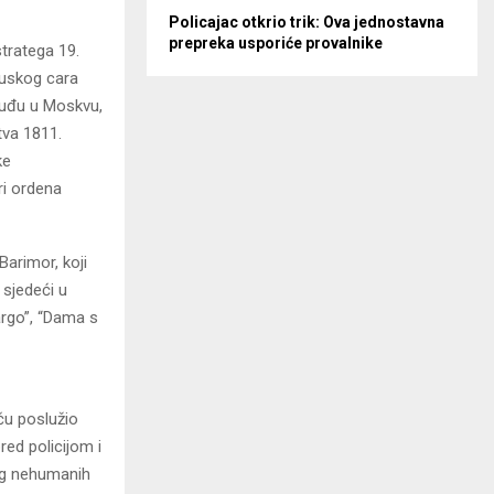
Policajac otkrio trik: Ova jednostavna
prepreka usporiće provalnike
stratega 19.
cuskog cara
 uđu u Moskvu,
tva 1811.
ke
ri ordena
Barimor, koji
 sjedeći u
Largo”, “Dama s
ču poslužio
red policijom i
og nehumanih