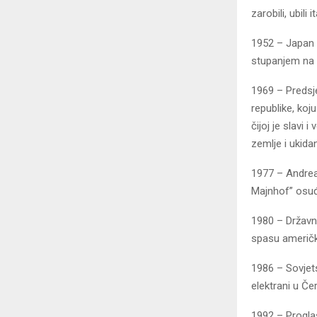
zarobili, ubili
1952 – Japan 
stupanjem na 
1969 – Predsj
republike, koj
čijoj je slavi 
zemlje i ukida
1977 – Andreas
Majnhof” osuđ
1980 – Državn
spasu američk
1986 – Sovjets
elektrani u Čer
1992 – Progla