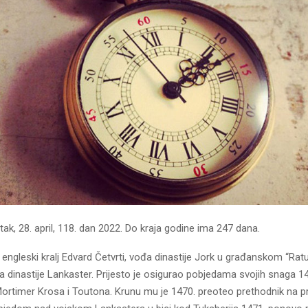
tak, 28. april, 118. dan 2022. Do kraja godine ima 247 dana.
ngleski kralj Edvard Četvrti, vođa dinastije Jork u građanskom “Ratu
ica dinastije Lankaster. Prijesto je osigurao pobjedama svojih snaga 1
ortimer Krosa i Toutona. Krunu mu je 1470. preoteo prethodnik na pr