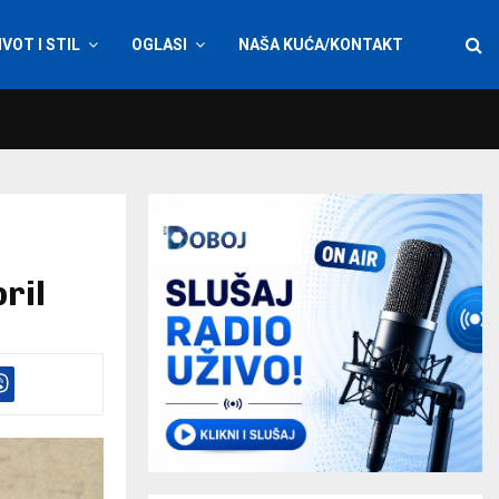
IVOT I STIL
OGLASI
NAŠA KUĆA/KONTAKT
ril