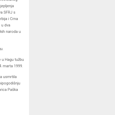
jepljenja
va SFRJ s
bija i Crna
i u dva
skih naroda u
u.
e u Hagu tužbu
. marta 1999.
a usmrtila
voipogodišnju
arica Paška