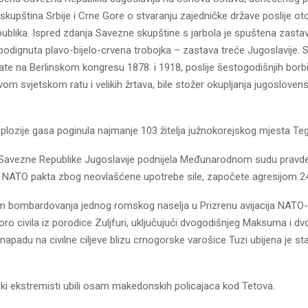
 skupština Srbije i Crne Gore o stvaranju zajedničke države poslije otc
publika. Ispred zdanja Savezne skupštine s jarbola je spuštena zasta
odignuta plavo-bijelo-crvena trobojka – zastava treće Jugoslavije. Sr
ate na Berlinskom kongresu 1878. i 1918, poslije šestogodišnjih borb
vom svjetskom ratu i velikih žrtava, bile stožer okupljanja jugosloven
plozije gasa poginula najmanje 103 žitelja južnokorejskog mjesta Teg
Savezne Republike Jugoslavije podnijela Međunarodnom sudu pravd
a NATO pakta zbog neovlašćene upotrebe sile, započete agresijom 24
om bombardovanja jednog romskog naselja u Prizrenu avijacija NATO-
ro civila iz porodice Zuljfuri, uključujući dvogodišnjeg Maksuma i d
napadu na civilne ciljeve blizu crnogorske varošice Tuzi ubijena je st
ki ekstremisti ubili osam makedonskih policajaca kod Tetova.