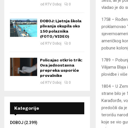
Šesti, ali je 
od
RTV Doboj
0
vladao je do s
1758 – Rođen 
DOBOJ: Ljetnja škola
plivanja okupila oko
proklamovao “
150 polaznika
sjevernoameri
(FOTO/VIDEO)
američkog kon
od
RTV Doboj
0
pobune kolonij
1789 – Pobunj
Policajac otkrio trik:
Ova jednostavna
Vilijama Blaja
prepreka usporiće
plovidbe i viš
provalnike
od
RTV Doboj
0
1804 – U Zemu
strane bilo j
Karađorđe, voj
predočili da je
Kategorije
terorišu narod
koje se vio gu
DOBOJ
(2.399)