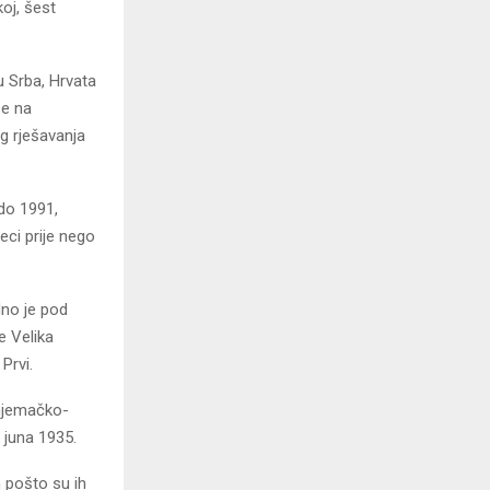
oj, šest
u Srba, Hrvata
se na
og rješavanja
do 1991,
eci prije nego
dno je pod
e Velika
Prvi.
 njemačko-
 juna 1935.
n pošto su ih