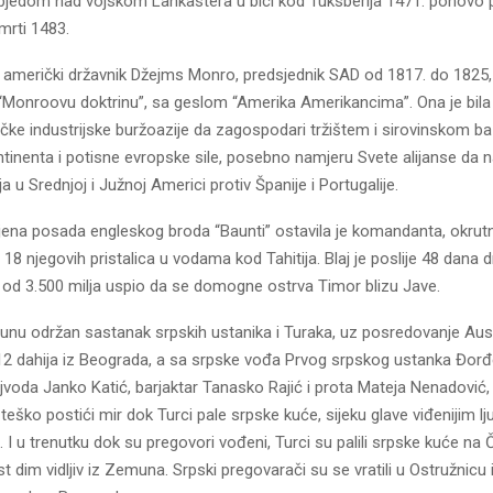
pobjedom nad vojskom Lankastera u bici kod Tuksberija 1471. ponovo p
mrti 1483.
američki državnik Džejms Monro, predsjednik SAD od 1817. do 1825, k
Monroovu doktrinu”, sa geslom “Amerika Amerikancima”. Ona je bila i
čke industrijske buržoazije da zagospodari tržištem i sirovinskom 
tinenta i potisne evropske sile, posebno namjeru Svete alijanse da n
a u Srednjoj i Južnoj Americi protiv Španije i Portugalije.
ena posada engleskog broda “Baunti” ostavila je komandanta, okru
 i 18 njegovih pristalica u vodama kod Tahitija. Blaj je poslije 48 dana
e od 3.500 milja uspio da se domogne ostrva Timor blizu Jave.
nu održan sastanak srpskih ustanika i Turaka, uz posredovanje Austr
e 12 dahija iz Beograda, a sa srpske vođa Prvog srpskog ustanka Đorđ
voda Janko Katić, barjaktar Tanasko Rajić i prota Mateja Nenadović, 
 teško postići mir dok Turci pale srpske kuće, sijeku glave viđenijim lj
. I u trenutku dok su pregovori vođeni, Turci su palili srpske kuće na 
st dim vidljiv iz Zemuna. Srpski pregovarači su se vratili u Ostružnicu 