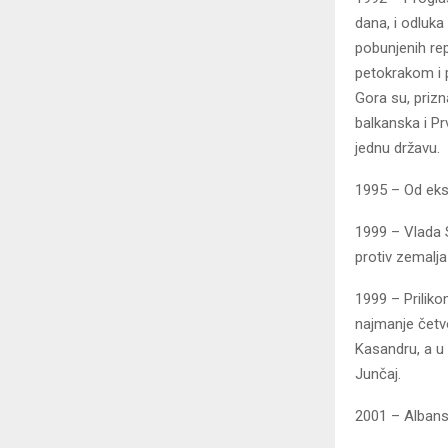
dana, i odluka
pobunjenih re
petokrakom i p
Gora su, prizn
balkanska i Pr
jednu državu.
1995 – Od eks
1999 – Vlada 
protiv zemalj
1999 – Prilik
najmanje četvo
Kasandru, a u 
Junčaj.
2001 – Albans