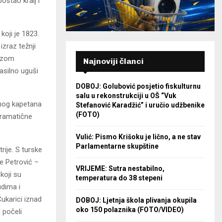
ostao kralj i
oji je 1823.
zraz težnji
bazom
Najnoviji članci
asilno uguši
DOBOJ: Golubović posjetio fiskulturnu
salu u rekonstrukciji u OŠ “Vuk
tnog kapetana
Stefanović Karadžić” i uručio udžbenike
(FOTO)
 dramatične
Vulić: Pismo Krišoku je lično, a ne stav
Parlamentarne skupštine
ije. S turske
e Petrović –
VRIJEME: Sutra nestabilno,
koji su
temperatura do 38 stepeni
udima i
Čukarici iznad
DOBOJ: Ljetnja škola plivanja okupila
oko 150 polaznika (FOTO/VIDEO)
i počeli