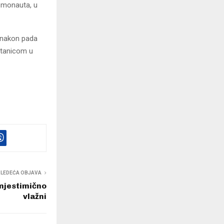
smonauta, u
m nakon pada
stanicom u
SLEDEĆA OBJAVA
mjestimično
vlažni