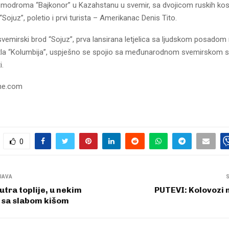
modroma “Bajkonor” u Kazahstanu u svemir, sa dvojicom ruskih ko
i “Sojuz”, poletio i prvi turista – Amerikanac Denis Tito.
svemirski brod “Sojuz”, prva lansirana letjelica sa ljudskom posado
la “Kolumbija”, uspješno se spojio sa međunarodnom svemirskom 
i.
sne.com
0
JAVA
tra toplije, u nekim
PUTEVI: Kolovozi 
 sa slabom kišom