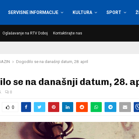
SERVISNE INFORMACIJE
KULTURA
SPORT
Ž
Oglašavanje na RTV Doboj
Kontaktirajte nas
AZIN
Dogodilo se na današnji datum, 28. april
lo se na današnji datum, 28. ap
5.
0
0