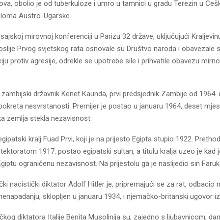
ova, obolio je od tuberkuloze i umro u tamnici u gradu Terezin u Češk
 sloma Austro-Ugarske.
ajskoj mirovnoj konferenciji u Parizu 32 države, uključujući Kraljevin
oslije Prvog svjetskog rata osnovale su Društvo naroda i obavezale 
iju protiv agresije, odrekle se upotrebe sile i prihvatile obavezu mirn
zambijski državnik Kenet Kaunda, prvi predsjednik Zambije od 1964. 
r pokreta nesvrstanosti. Premijer je postao u januaru 1964, deset mjes
čka zemlja stekla nezavisnost.
ipatski kralj Fuad Prvi, koji je na prijesto Egipta stupio 1922. Pretho
tektoratom 1917. postao egipatski sultan, a titulu kralja uzeo je kad j
 Egiptu ograničenu nezavisnost. Na prijestolu ga je naslijedio sin Faruk 
i nacistički diktator Adolf Hitler je, pripremajući se za rat, odbacio
 nenapadanju, sklopljen u januaru 1934, i njemačko-britanski ugovor iz
čkog diktatora Italije Benita Musolinija su, zajedno s ljubavnicom, da