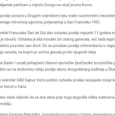
 italijanski partizani u mjestu Donga na obali jezera Komo.
poslije poraza u Drugom svjetskom ratu vratio suverenitet i nezavis
snagu mirovnog ugovora, potpisanog u San Francisku 1951.
ednik Francuske Šarl de Gol dao ostavku poslije nepunih 11 godina n
u je stvorio. Ostavka je bila moralni čin starog generala, već tada leg
i veličini posvetio sav život. On se povukao poslije referenduma o region
nju senata, na kojem je većina glasala protiv njegovih ideja.
 Bader i ostali pohapšeni članovi njemačke ljevičarske terorističke 
eni su na doživotnu robiju poslije skoro dvogodišnjeg suđenja u Štut
i sekretar SAD Sajrus Vens podnio ostavku poslije neuspjele misije
e taoce u Iranu.
ka vlada objavila da se dva dana prije toga dogodila velika nuklearn
nobilju.
šena Savezna Republika Jugoslavija na osnovu Ustava, donesenog 