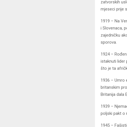
zatvorskih usl
mjeseci prije
1919 – Na Vers
i Slovenaca, p
zajedničku akc
sporova.
1924 – Rođen 
istaknuti lide
što je ta afri
1936 – Umro eg
britanskim pro
Britanija dala
1939 – Njemačk
poljski pakt o
1945 – Fašisti