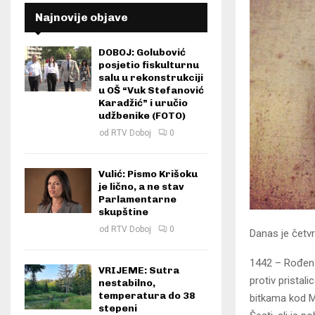
Najnovije objave
DOBOJ: Golubović
posjetio fiskulturnu
salu u rekonstrukciji
u OŠ “Vuk Stefanović
Karadžić” i uručio
udžbenike (FOTO)
od
RTV Doboj
0
Vulić: Pismo Krišoku
je lično, a ne stav
Parlamentarne
skupštine
od
RTV Doboj
0
Danas je četvr
1442 – Rođen e
VRIJEME: Sutra
protiv pristal
nestabilno,
temperatura do 38
bitkama kod M
stepeni