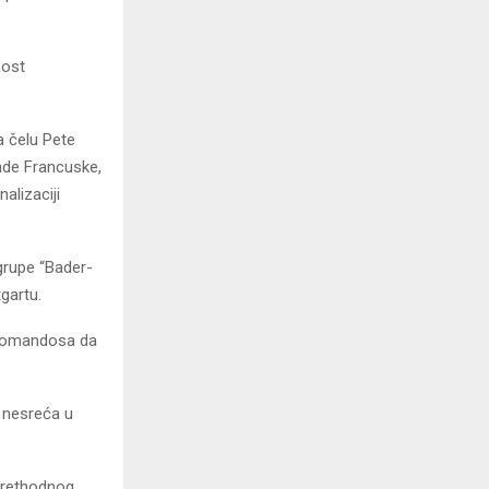
nost
a čelu Pete
ende Francuske,
alizaciji
grupe “Bader-
gartu.
 komandosa da
a nesreća u
prethodnog