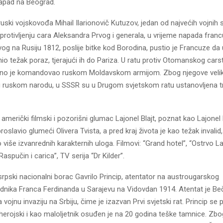
apad na Beograd.
ski vojskovođa Mihail Ilarionovič Kutuzov, jedan od najvećih vojnih 
 protivljenju cara Aleksandra Prvog i generala, u vrijeme napada fran
og na Rusiju 1812, poslije bitke kod Borodina, pustio je Francuze da
io težak poraz, tjerajući ih do Pariza. U ratu protiv Otomanskog cars
no je komandovao ruskom Moldavskom armijom. Zbog njegove veli
u ruskom narodu, u SSSR su u Drugom svjetskom ratu ustanovljena t
merički filmski i pozorišni glumac Lajonel Blajt, poznat kao Lajonel 
roslavio glumeći Olivera Tvista, a pred kraj života je kao težak invalid,
ao više izvanrednih karakternih uloga. Filmovi: “Grand hotel”, “Ostrvo 
aspučin i carica”, TV serija “Dr Kilder”.
rpski nacionalni borac Gavrilo Princip, atentator na austrougarskog
ednika Franca Ferdinanda u Sarajevu na Vidovdan 1914. Atentat je Be
vojnu invaziju na Srbiju, čime je izazvan Prvi svjetski rat. Princip se p
erojski i kao maloljetnik osuđen je na 20 godina teške tamnice. Zb