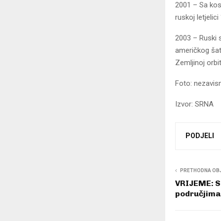
2001 – Sa kos
ruskoj letjelic
2003 – Ruski 
američkog šat
Zemljinoj orbit
Foto: nezavi
Izvor: SRNA
PODJELI
PRETHODNA OB
VRIJEME: Su
područjima