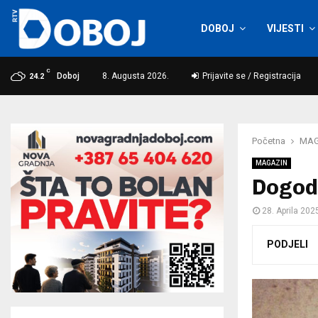
DOBOJ
VIJESTI
C
Doboj
8. Augusta 2026.
Prijavite se / Registracija
24.2
Početna
MAG
MAGAZIN
Dogodi
28. Aprila 202
PODJELI