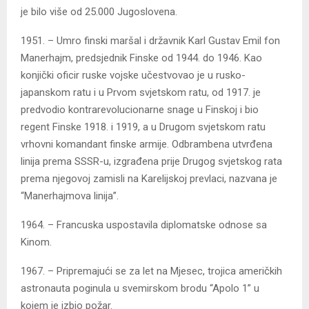
je bilo više od 25.000 Jugoslovena.
1951. – Umro finski maršal i državnik Karl Gustav Emil fon
Manerhajm, predsjednik Finske od 1944. do 1946. Kao
konjički oficir ruske vojske učestvovao je u rusko-
japanskom ratu i u Prvom svjetskom ratu, od 1917. je
predvodio kontrarevolucionarne snage u Finskoj i bio
regent Finske 1918. i 1919, a u Drugom svjetskom ratu
vrhovni komandant finske armije. Odbrambena utvrđena
linija prema SSSR-u, izgrađena prije Drugog svjetskog rata
prema njegovoj zamisli na Karelijskoj prevlaci, nazvana je
“Manerhajmova linija”.
1964. – Francuska uspostavila diplomatske odnose sa
Kinom.
1967. – Pripremajući se za let na Mjesec, trojica američkih
astronauta poginula u svemirskom brodu “Apolo 1” u
kojem je izbio požar.