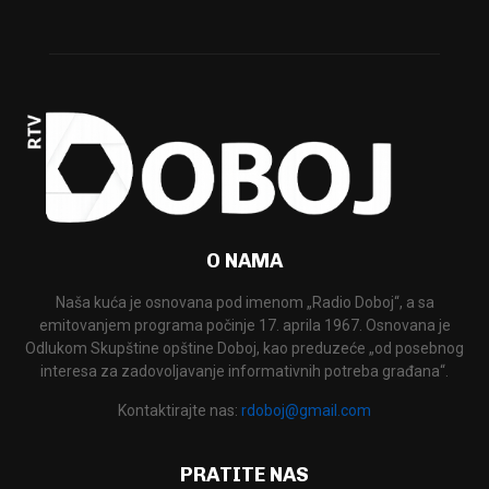
O NAMA
Naša kuća je osnovana pod imenom „Radio Doboj“, a sa
emitovanjem programa počinje 17. aprila 1967. Osnovana je
Odlukom Skupštine opštine Doboj, kao preduzeće „od posebnog
interesa za zadovoljavanje informativnih potreba građana“.
Kontaktirajte nas:
rdoboj@gmail.com
PRATITE NAS