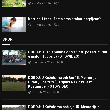
25. Maja 2026.
0
Kortizol i žene: Zašto smo stalno iscrpljene?
21. Maja 2026.
0
SPORT
DOBOJ: U Trnjačanima održan peti po redu turnir
u malom fudbalu (FOTO/VIDEO)
3. Augusta 2026.
0
DOBOJ: U Kožuhama održan 15. Memorijalni
turnir „Ilina 2026“; Trijumf Naših krila iz
Kostajnice (FOTO/VIDEO)
31. Jula 2026.
0
DOBOJ: U Kožuhama počinje 15. Memorijalni