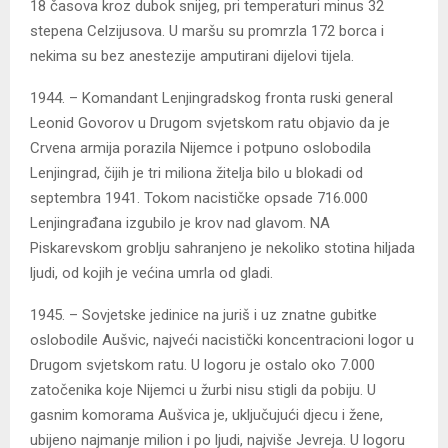
18 časova kroz dubok snijeg, pri temperaturi minus 32
stepena Celzijusova. U maršu su promrzla 172 borca i
nekima su bez anestezije amputirani dijelovi tijela.
1944. – Komandant Lenjingradskog fronta ruski general
Leonid Govorov u Drugom svjetskom ratu objavio da je
Crvena armija porazila Nijemce i potpuno oslobodila
Lenjingrad, čijih je tri miliona žitelja bilo u blokadi od
septembra 1941. Tokom nacističke opsade 716.000
Lenjingrađana izgubilo je krov nad glavom. NA
Piskarevskom groblju sahranjeno je nekoliko stotina hiljada
ljudi, od kojih je većina umrla od gladi.
1945. – Sovjetske jedinice na juriš i uz znatne gubitke
oslobodile Aušvic, najveći nacistički koncentracioni logor u
Drugom svjetskom ratu. U logoru je ostalo oko 7.000
zatočenika koje Nijemci u žurbi nisu stigli da pobiju. U
gasnim komorama Aušvica je, uključujući djecu i žene,
ubijeno najmanje milion i po ljudi, najviše Jevreja. U logoru