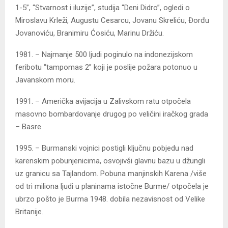
1-5”, “Stvarnost i iluzije”, studija “Deni Didro”, ogledi o
Miroslavu Krleži, Augustu Cesarcu, Jovanu Skreliću, Đorđu
Jovanoviću, Branimiru Ćosiću, Marinu Držiću.
1981. – Najmanje 500 ljudi poginulo na indonezijskom
feribotu “tampomas 2” koji je poslije požara potonuo u
Javanskom moru.
1991. – Američka avijacija u Zalivskom ratu otpočela
masovno bombardovanje drugog po veličini iračkog grada
– Basre.
1995. – Burmanski vojnici postigli ključnu pobjedu nad
karenskim pobunjenicima, osvojivši glavnu bazu u džungli
uz granicu sa Tajlandom. Pobuna manjinskih Karena /više
od tri miliona ljudi u planinama istočne Burme/ otpočela je
ubrzo pošto je Burma 1948. dobila nezavisnost od Velike
Britanije.