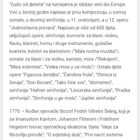
“čudo od djeteta” na turnejama je obišao veći dio Evrope.
Već u šestoj godini napisao je prvu kompoziciju, u osmoj
sonate, u devetoj simfonije, u 11. oratorijum, a u 12. operu
“Jednostavna prevara”. Napisao je više od 600 djela,
uključujući opere, simfonije, koncerte za klavir, violinu,
flautu, klarinet, hornu i druge instrumente, gudačke
kvartete, kvintet sa klarinetom /”Mala noćna muzika”/,
sonate za klavir i za violinu, kantate, mise /”Rekvijem”,
“Misa solemnis”, “Velika misa u ce-molu”/. Ostala djela:
opere “Figarova ženidba”, “Čarobna frula”, “Otmica iz
Seraja”, “Don Đovani”, “Tako čine sve”, “Idomeneo”,
simfonije “Hafner simfonija”, “Lincerska simfonija”, “Praška
simfonija”, “Simfonija u ge-molu”, “Jupiter simfonija”.
1775. – Rođen njemački filozof Fridrih Vilhelm Šeling, koji je
sa Imanuelom Kantom, Johanom Fihteom i Fridrihom
Hegelom tvorac njemačkog idealizma. Djela: “Ideje za
filozofiju prirode”, “O svjetskoj duši”, “Prvi nacrt sistema