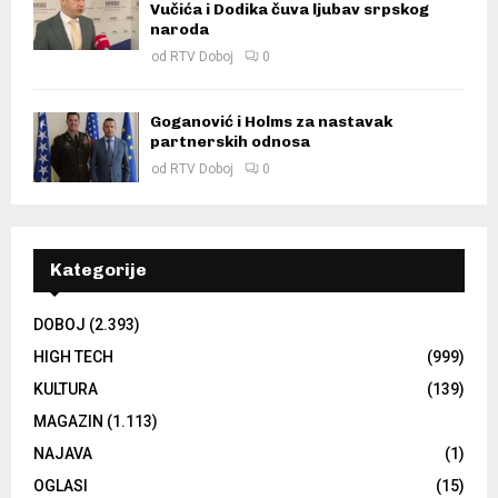
Vučića i Dodika čuva ljubav srpskog
naroda
od
RTV Doboj
0
Goganović i Holms za nastavak
partnerskih odnosa
od
RTV Doboj
0
Kategorije
DOBOJ
(2.393)
HIGH TECH
(999)
KULTURA
(139)
MAGAZIN
(1.113)
NAJAVA
(1)
OGLASI
(15)