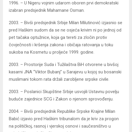
1996. – U Nigeru vojnim udarom oboren prvi demokratski
izabran predsjednik Mahamane Osman.
2003. – Bivši predsjednik Srbije Milan Milutinović izjasnio se
pred Haškim sudom da se ne osjeća krivim ni po jednoj od
pet tačaka optužnice, koja ga tereti za zločin protiv
čovječnosti i kršenja zakona i običaja ratovanja u toku
sukoba na Kosmetu u proljeće 1999. godine.
2003. – Prostorije Suda i Tužilaštva BiH otvorene u bivšoj
kasarni JNA “Viktor Bubanj” u Sarajevu u kojoj su bosanski
muslimani tokom rata držali zarobljene srpske civile.
2003. – Poslanici Skupštine Srbije usvojili Ustavnu povelju
buduće zajednice SCG i Zakon o njenom sprovođenju.
2004. – Bivši predsjednik Republike Srpske Krajine Milan
Babić izjavio pred Haškim tribunalom da je kriv za progon
na političkoj, rasnoj i vjerskoj osnovi i saučesništvo u