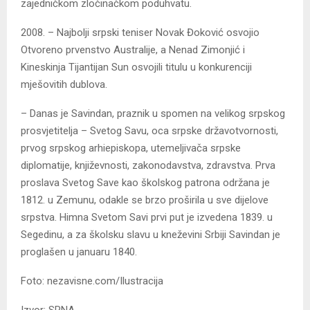
zajedničkom zločinačkom poduhvatu.
2008. – Najbolji srpski teniser Novak Đoković osvojio
Otvoreno prvenstvo Australije, a Nenad Zimonjić i
Kineskinja Tijantijan Sun osvojili titulu u konkurenciji
mješovitih dublova.
– Danas je Savindan, praznik u spomen na velikog srpskog
prosvjetitelja – Svetog Savu, oca srpske državotvornosti,
prvog srpskog arhiepiskopa, utemeljivača srpske
diplomatije, književnosti, zakonodavstva, zdravstva. Prva
proslava Svetog Save kao školskog patrona održana je
1812. u Zemunu, odakle se brzo proširila u sve dijelove
srpstva. Himna Svetom Savi prvi put je izvedena 1839. u
Segedinu, a za školsku slavu u kneževini Srbiji Savindan je
proglašen u januaru 1840.
Foto: nezavisne.com/Ilustracija
Izvor: SRNA