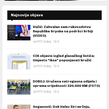
Najnovije objave
Vučić: Zahvalan sam rukovodstvu
Republike Srpske na podršci Srbiji
(VIDEO)
od
RTV Doboj
0
CIK objavio izgled glasačkog listića:
Umjesto “iksa” popunjavati kružić
od
RTV Doboj
0
DOBOJ: Uručena vatrogasna odijela i
oprema vrijednosti 320.000 KM (FOTO)
od
RTV Doboj
0
Goganović: Dok Helez širi mržnju,