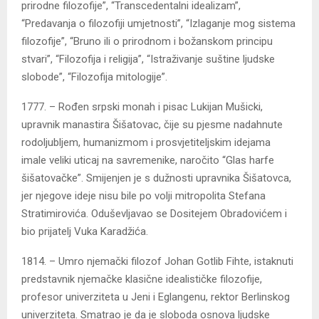
prirodne filozofije”, “Transcedentalni idealizam”,
“Predavanja o filozofiji umjetnosti”, “Izlaganje mog sistema
filozofije”, “Bruno ili o prirodnom i božanskom principu
stvari”, “Filozofija i religija”, “Istraživanje suštine ljudske
slobode”, “Filozofija mitologije”.
1777. – Rođen srpski monah i pisac Lukijan Mušicki,
upravnik manastira Šišatovac, čije su pjesme nadahnute
rodoljubljem, humanizmom i prosvjetiteljskim idejama
imale veliki uticaj na savremenike, naročito “Glas harfe
šišatovačke”. Smijenjen je s dužnosti upravnika Šišatovca,
jer njegove ideje nisu bile po volji mitropolita Stefana
Stratimirovića. Oduševljavao se Dositejem Obradovićem i
bio prijatelj Vuka Karadžića.
1814. – Umro njemački filozof Johan Gotlib Fihte, istaknuti
predstavnik njemačke klasične idealističke filozofije,
profesor univerziteta u Jeni i Eglangenu, rektor Berlinskog
univerziteta. Smatrao je da je sloboda osnova ljudske