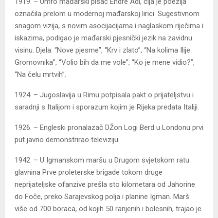
1919. – Umro mađarski pisac Endre Adi, čija je poezija
označila prelom u modernoj mađarskoj lirici. Sugestivnom
snagom vizija, s novim asocijacijama i naglaskom riječima i
iskazima, podigao je mađarski pjesnički jezik na zavidnu
visinu. Djela: “Nove pjesme”, “Krv i zlato”, “Na kolima Ilije
Gromovnika”, “Volio bih da me vole”, “Ko je mene vidio?”,
“Na čelu mrtvih”.
1924. – Jugoslavija u Rimu potpisala pakt o prijateljstvu i
saradnji s Italijom i sporazum kojim je Rijeka predata Italiji.
1926. – Engleski pronalazač DŽon Logi Berd u Londonu prvi
put javno demonstrirao televiziju.
1942. – U Igmanskom maršu u Drugom svjetskom ratu
glavnina Prve proleterske brigade tokom druge
neprijateljske ofanzive prešla sto kilometara od Jahorine
do Foče, preko Sarajevskog polja i planine Igman. Marš
više od 700 boraca, od kojih 50 ranjenih i bolesnih, trajao je