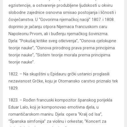
egzistencije, a ostvarenje produbljene ljudskosti u okviru
slobodne zajednice osnovna smisao postojanja i ličnosti i
čovječanstva. U “Govorima njemačkoj naciji” 1807. i 1808.
doprinio je jačanju otpora Nijemaca francuskom caru
Napoleonu Prvom, ali i buđenju njemačkog šovinizma.
Djela: “Pokušaj kritike sveg otkrivenja”, “Osnova cjelokupne
teorije nauke”, “Osnova prirodnog prava prema principima
teorije nauke”, “Sistem teorije morala prema principima
teorije nauke”.
1822. – Na skupštini u Epidauru grčki ustanici proglasili
nezavisnost Grčke, koju je Otomansko carstvo priznalo tek
1829.
1823. – Rođen francuski kompozitor španskog porijekla
Eduar Lalo, koji je komponovao emotivna djela, u
romantičarskom maniru. Djela: opera “Kralj od Isa”,
“Španska simfonija” za violinu i orkestar, “Koncert za