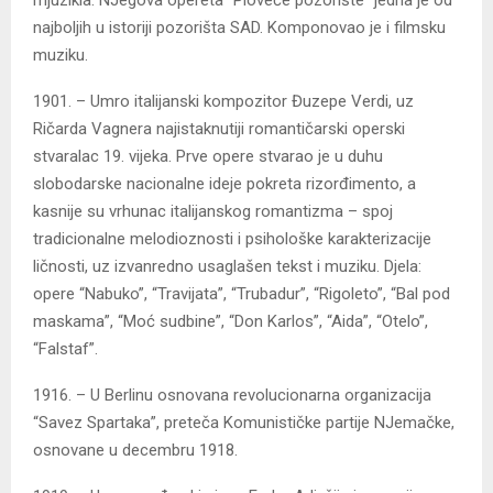
najboljih u istoriji pozorišta SAD. Komponovao je i filmsku
muziku.
1901. – Umro italijanski kompozitor Đuzepe Verdi, uz
Ričarda Vagnera najistaknutiji romantičarski operski
stvaralac 19. vijeka. Prve opere stvarao je u duhu
slobodarske nacionalne ideje pokreta rizorđimento, a
kasnije su vrhunac italijanskog romantizma – spoj
tradicionalne melodioznosti i psihološke karakterizacije
ličnosti, uz izvanredno usaglašen tekst i muziku. Djela:
opere “Nabuko”, “Travijata”, “Trubadur”, “Rigoleto”, “Bal pod
maskama”, “Moć sudbine”, “Don Karlos”, “Aida”, “Otelo”,
“Falstaf”.
1916. – U Berlinu osnovana revolucionarna organizacija
“Savez Spartaka”, preteča Komunističke partije NJemačke,
osnovane u decembru 1918.