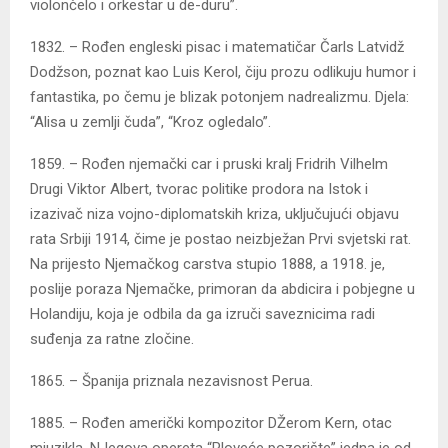
violončelo i orkestar u de-duru”.
1832. – Rođen engleski pisac i matematičar Čarls Latvidž
Dodžson, poznat kao Luis Kerol, čiju prozu odlikuju humor i
fantastika, po čemu je blizak potonjem nadrealizmu. Djela:
“Alisa u zemlji čuda”, “Kroz ogledalo”.
1859. – Rođen njemački car i pruski kralj Fridrih Vilhelm
Drugi Viktor Albert, tvorac politike prodora na Istok i
izazivač niza vojno-diplomatskih kriza, uključujući objavu
rata Srbiji 1914, čime je postao neizbježan Prvi svjetski rat.
Na prijesto Njemačkog carstva stupio 1888, a 1918. je,
poslije poraza Njemačke, primoran da abdicira i pobjegne u
Holandiju, koja je odbila da ga izruči saveznicima radi
suđenja za ratne zločine.
1865. – Španija priznala nezavisnost Perua.
1885. – Rođen američki kompozitor DŽerom Kern, otac
mjuzikla. NJegova opereta “Ploveće pozorište” jedna je od