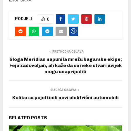
PODJELI
0
PRETHODNA OBJAVA
Sloga Meridian napunila mrežu bugarske ekipe;
Feja zadovoljan, ali kaže da se neke stvari uvijek
mogu unaprijediti
SLEDEĆA OBJAVA
Koliko su pojeftinili novi električni automobili
RELATED POSTS