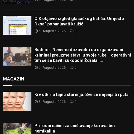
CIK objavio izgled glasačkog listića: Umjesto
“iksa” popunjavati kružić
5. Augusta 2026.
0
Budimir: Nećemo dozovoliti da organizovani
kriminal preuzme stavri u svoje ruke – operativni
tim će se baviti sukobom Ždrala i...
5. Augusta 2026.
0
MAGAZIN
Krv otkrila tajnu starenja: Sve se mijenja tri puta
3. Augusta 2026.
0
Prirodni načini za uništavanje korova bez
hemikalija