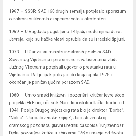
1967. – SSSR, SAD i 60 drugih zemalja potpisalo sporazum
o zabrani nuklearnih eksperimenata u stratosferi.
1969. – U Bagdadu pogubljeno 14 ljudi, među njima devet
Jevreja, koje su iračke vlasti optužile da su izraelski špijuni.
1973. – U Parizu su ministri inostranih poslova SAD,
Sjevernog Vijetnama i privremene revolucionarne vlade
Južnog Vijetnama potpisali ugovor o prestanku rata u
Vijetnamu. Rat je ipak potrajao do kraja aprila 1975. i
okončan je ponižavajućim porazom SAD.
1980. – Umro srpski književni i pozorišni kritičar jevrejskog
porijekla Eli Finci, učesnik Narodnooslobodilačke borbe od
1941. Poslije Drugog svjetskog rata bio je direktor “Borbe”,
“Nolita”, “Jugoslovenske knjige”, Jugoslovenskog
dramskog pozorišta, glavni urednik časopisa “Književnost”.
Djela: pozorišne kritike u zbirkama “Više i manje od života