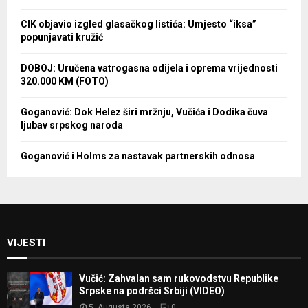
CIK objavio izgled glasačkog listića: Umjesto “iksa”
popunjavati kružić
DOBOJ: Uručena vatrogasna odijela i oprema vrijednosti
320.000 KM (FOTO)
Goganović: Dok Helez širi mržnju, Vučića i Dodika čuva
ljubav srpskog naroda
Goganović i Holms za nastavak partnerskih odnosa
VIJESTI
Vučić: Zahvalan sam rukovodstvu Republike
Srpske na podršci Srbiji (VIDEO)
5. Augusta 2026.
0