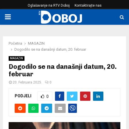
Oglašavanje na RTV Doboj
Kontaktirajte nas
PRIMARY
MENU
Početna
MAGAZIN
Dogodilo se na današnji datum, 20. februar
MAGAZIN
Dogodilo se na današnji datum, 20.
februar
20. Februara 2025.
0
PODJELI
0