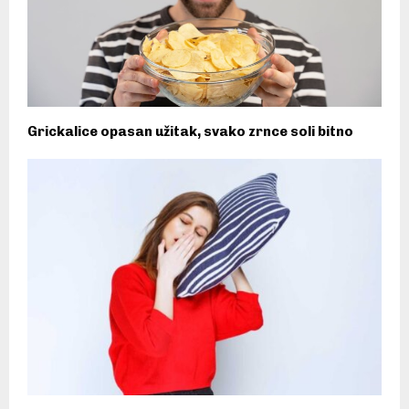
Grickalice opasan užitak, svako zrnce soli bitno