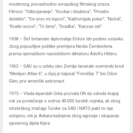
modernog, prevashodno evropskog filmskog izraza.
Filmovi: “Odbrojavanje”, “Kockar i bludnica”, “Privatni
detektiv”, “Svi smo mi lopovi”, “Kalifornijski poker”, “Nešvil”,
“Kratki rezovi”, “Tri žene”, “Svadba”, “Kanzas siti”.
1938 – Šef britanske diplomatije Entoni Idn podnio ostavku
zbog popustljive politike premijera Nevila Čemberlena
prema njemačkom nacističkom diktatoru Adolfu Hitleru.
1962 – SAD su u orbitu oko Zemlje lansirale svemirski brod
“Merkjuri-Atlas 6”, u čijoj je kapsuli “Frendšip 7” bio Džon
Glen, prvi američki astronaut.
1975 – Vlada kiparskih Grka pozvala UN da odrede krajnji
rok za povlačenje s ostrva 40.000 turskih vojnika, ali zbog
strateškog značaja Turske za SAD i NATO pakt to nije
učinjeno, niti je Ankara kažnjena zbog agresije i okupacije
sjevernog dijela Kipra.