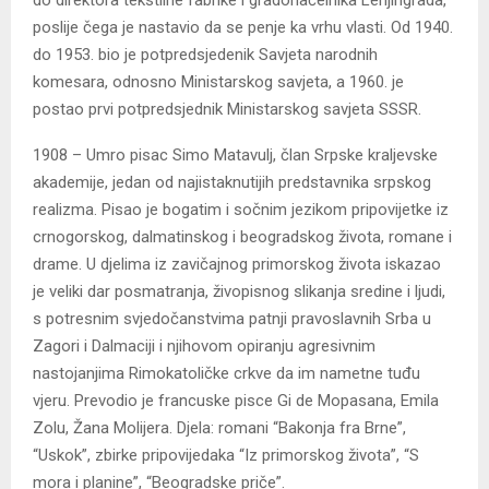
poslije čega je nastavio da se penje ka vrhu vlasti. Od 1940.
do 1953. bio je potpredsjedenik Savjeta narodnih
komesara, odnosno Ministarskog savjeta, a 1960. je
postao prvi potpredsjednik Ministarskog savjeta SSSR.
1908 – Umro pisac Simo Matavulj, član Srpske kraljevske
akademije, jedan od najistaknutijih predstavnika srpskog
realizma. Pisao je bogatim i sočnim jezikom pripovijetke iz
crnogorskog, dalmatinskog i beogradskog života, romane i
drame. U djelima iz zavičajnog primorskog života iskazao
je veliki dar posmatranja, živopisnog slikanja sredine i ljudi,
s potresnim svjedočanstvima patnji pravoslavnih Srba u
Zagori i Dalmaciji i njihovom opiranju agresivnim
nastojanjima Rimokatoličke crkve da im nametne tuđu
vjeru. Prevodio je francuske pisce Gi de Mopasana, Emila
Zolu, Žana Molijera. Djela: romani “Bakonja fra Brne”,
“Uskok”, zbirke pripovijedaka “Iz primorskog života”, “S
mora i planine”, “Beogradske priče”.