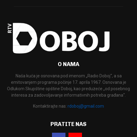
O NAMA
Naša kuća je osnovana pod imenom „Radio Doboj“, a sa
emitovanjem programa počinje 17. aprila 1967. Osnovana je
Odlukom Skupštine opštine Doboj, kao preduzeće „od posebnog
interesa za zadovoljavanje informativnih potreba građana“.
Kontaktirajte nas:
rdoboj@gmail.com
PRATITE NAS