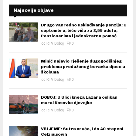
Najnovije objave
Drugo vanredno usklađivanje penzija: U
septembru, biće viša za 3,55 odsto;
Penzionerima i jednokratna pomoć
od
RTV Doboj
0
Minić najavio rješenje dugogodišnjeg
problema produženog boravka djece u
školama
od
RTV Doboj
0
DOBOJ: U Ulici kneza Lazara oslikan
mural Kosovke djevojke
od
RTV Doboj
0
VRIJEME: Sutra vruće, i do 40 stepeni
Celzijusovih