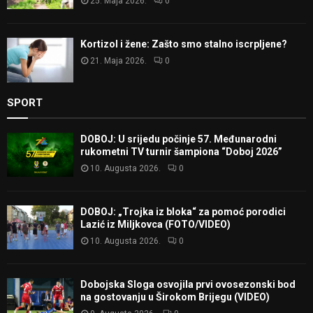
25. Maja 2026.
0
Kortizol i žene: Zašto smo stalno iscrpljene?
21. Maja 2026.
0
SPORT
DOBOJ: U srijedu počinje 57. Međunarodni
rukometni TV turnir šampiona “Doboj 2026”
10. Augusta 2026.
0
DOBOJ: „Trojka iz bloka“ za pomoć porodici
Lazić iz Miljkovca (FOTO/VIDEO)
10. Augusta 2026.
0
Dobojska Sloga osvojila prvi ovosezonski bod
na gostovanju u Širokom Brijegu (VIDEO)