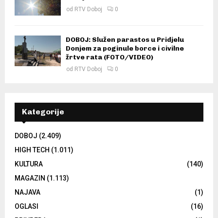
od
RTV Doboj
0
DOBOJ: Služen parastos u Pridjelu
Donjem za poginule borce i civilne
žrtve rata (FOTO/VIDEO)
od
RTV Doboj
0
Kategorije
DOBOJ
(2.409)
HIGH TECH
(1.011)
KULTURA
(140)
MAGAZIN
(1.113)
NAJAVA
(1)
OGLASI
(16)