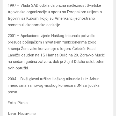
1997 – Vlada SAD odbila da prizna nadležnost Svjetske
trgovinske organizacije u sporu sa Evropskom unijom o
trgovini sa Kubom, kojoj su Amerikanci jednostrano
nametnuli ekonomske sankcije.
2001 – Apelaciono vijeće Haškog tribunala potvrdilo
presude bošnjačkim i hrvatskim funkcionerima zbog
kršenja Ženevske konvencije u logoru Čelebići: Esad
Landžo osuđen na 15, Hamza Delić na 20, Zdravko Mucić
na sedam godina zatvora, dok je Zejnil Delalić oslobođen
svih optužbi.
2004 – Bivši glavni tužilac Haškog tribunala Luiz Arbur
imenovana za novog visokog komesara UN za ljudska
prava.
Foto: Pixnio
Izvor: Nezavisne