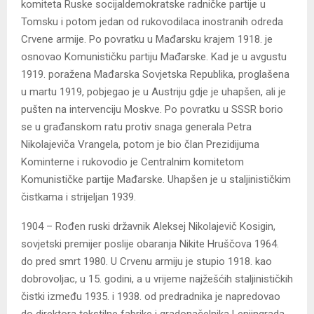
komiteta Ruske socijaldemokratske radničke partije u
Tomsku i potom jedan od rukovodilaca inostranih odreda
Crvene armije. Po povratku u Mađarsku krajem 1918. je
osnovao Komunističku partiju Mađarske. Kad je u avgustu
1919. poražena Mađarska Sovjetska Republika, proglašena
u martu 1919, pobjegao je u Austriju gdje je uhapšen, ali je
pušten na intervenciju Moskve. Po povratku u SSSR borio
se u građanskom ratu protiv snaga generala Petra
Nikolajeviča Vrangela, potom je bio član Prezidijuma
Kominterne i rukovodio je Centralnim komitetom
Komunističke partije Mađarske. Uhapšen je u staljinističkim
čistkama i strijeljan 1939.
1904 – Rođen ruski državnik Aleksej Nikolajevič Kosigin,
sovjetski premijer poslije obaranja Nikite Hruščova 1964.
do pred smrt 1980. U Crvenu armiju je stupio 1918. kao
dobrovoljac, u 15. godini, a u vrijeme najžešćih staljinističkih
čistki između 1935. i 1938. od predradnika je napredovao
do direktora tekstilne fabrike i gradonačelnika Lenjingrada,