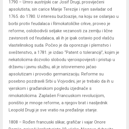
1790 – Umro austrijski car Josif Drugi, prosvijećeni
apsolutista, sin carice Marije Terezije i njen savladar od
1765. do 1780. U interesu buržoazije, na koju se oslanjao u
borbi protiv feudalaca i Rimokatoličke crkve, proveo je
reforme, oslobodivši seljake vezanosti za zemlju i lične
zavisnosti od feudalaca, ali ih je ipak ostavio pod vlašću
vlastelinskog suda. Počeo je da oporezuje i plemstvo i
sveštenstvo, a 1781. je izdao “Patent o toleranciji”, kojim je
nekatolicima dozvolio slobodu vjeroispovijesti i pristup u
državnu i javnu službu, ali je istovremeno jačao
apsolutizam i provodio germanizaciju. Reforme su
posebno pozdravili Srbi u Vojvodini, jer je trebalo da ih u
vjerskom i građanskom pogledu izjednače s
rimokatolicima. Zaplašen Francuskom revolucijom,
poništio je mnoge reforme, a njegov brat i nasljednik
Leopold Drugi je sve vratio na pređašnje stanje.
1808 – Rođen francuski slikar, grafičar i vajar Onore