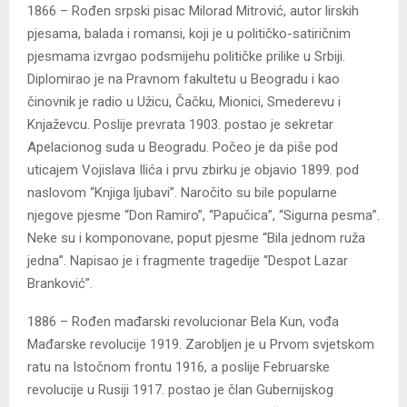
1866 – Rođen srpski pisac Milorad Mitrović, autor lirskih
pjesama, balada i romansi, koji je u političko-satiričnim
pjesmama izvrgao podsmijehu političke prilike u Srbiji.
Diplomirao je na Pravnom fakultetu u Beogradu i kao
činovnik je radio u Užicu, Čačku, Mionici, Smederevu i
Knjaževcu. Poslije prevrata 1903. postao je sekretar
Apelacionog suda u Beogradu. Počeo je da piše pod
uticajem Vojislava Ilića i prvu zbirku je objavio 1899. pod
naslovom “Knjiga ljubavi”. Naročito su bile popularne
njegove pjesme “Don Ramiro”, “Papučica”, “Sigurna pesma”.
Neke su i komponovane, poput pjesme “Bila jednom ruža
jedna”. Napisao je i fragmente tragedije “Despot Lazar
Branković”.
1886 – Rođen mađarski revolucionar Bela Kun, vođa
Mađarske revolucije 1919. Zarobljen je u Prvom svjetskom
ratu na Istočnom frontu 1916, a poslije Februarske
revolucije u Rusiji 1917. postao je član Gubernijskog