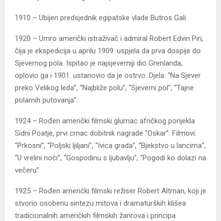
1910 – Ubijen predsjednik egipatske vlade Butros Gali.
1920 – Umro američki istraživač i admiral Robert Edvin Piri,
čija je ekspedicija u aprilu 1909. uspjela da prva dospije do
Sjevernog pola. Ispitao je najsjeverniji dio Grenlanda,
oplovio ga i 1901. ustanovio da je ostrvo. Djela: “Na Sjever
preko Velikog leda”, “Najbliže polu”, “Sjeverni pol”, “Tajne
polarnih putovanja”.
1924 – Rođen američki filmski glumac afričkog porijekla
Sidni Poatje, prvi crnac dobitnik nagrade “Oskar”. Filmovi:
“Prkosni”, “Poljski ljiljani”, “Ivica grada”, “Bjekstvo u lancima”,
“U vrelini noći”, “Gospodinu s ljubavlju”, “Pogodi ko dolazi na
večeru”.
1925 – Rođen američki filmski režiser Robert Altman, koji je
stvorio osobenu sintezu mitova i dramaturških klišea
tradicionalnih američkih filmskih žanrova i principa