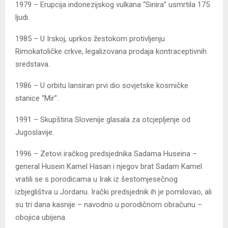
1979 – Erupcija indonezijskog vulkana “Sinira” usmrtila 175
ljudi.
1985 – U Irskoj, uprkos žestokom protivljenju
Rimokatoličke crkve, legalizovana prodaja kontraceptivnih
sredstava.
1986 – U orbitu lansiran prvi dio sovjetske kosmičke
stanice “Mir”.
1991 – Skupština Slovenije glasala za otcjepljenje od
Jugoslavije.
1996 – Zetovi iračkog predsjednika Sadama Huseina –
general Husein Kamel Hasan i njegov brat Sadam Kamel
vratili se s porodicama u Irak iz šestomjesečnog
izbjeglištva u Jordanu. Irački predsjednik ih je pomilovao, ali
su tri dana kasnije – navodno u porodičnom obračunu –
obojica ubijena.