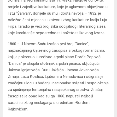
Domije, najveći karikaturista 19. vijeka. Njegove duhovite,
smjele i zajedljive karikature, koje je uglavnom objavljivao u
listu “Šarivari”, donijele su mu i dosta nevolja – 1832. je
odležao šest mjeseci u zatvoru zbog karikature kralja Luja
Filipa. Izradio je veći broj slika socijalnog i literarnog sižea,
koje karakteriše neposrednost i sažetost likovnog izraza.
1860 – U Novom Sadu izašao prvi broj “Danice”,
najznačajnijeg književnog časopisa srpskog romantizma,
koji je pokrenuo i uređivao srpski pisac Đorđe Popović.
“Danica” je okupila stotinjak srpskih pisaca, uključujući
Jakova Ignjatovića, Đuru Jakšića, Jovana Jovanovića –
Zmaja, Lazu Kostića, Ljubomira Nenadovića i odigrala je
značajnu ulogu u buđenju nacionalne svijesti i raspoloženja
za ujedinjenje teritorijalno rascjepkanog srpstva. Značaj
časopisa je opao kad su ga 1866. napustili najbolji
saradnici zbog neslaganja s urednikom Đorđem
Rajkovićem.