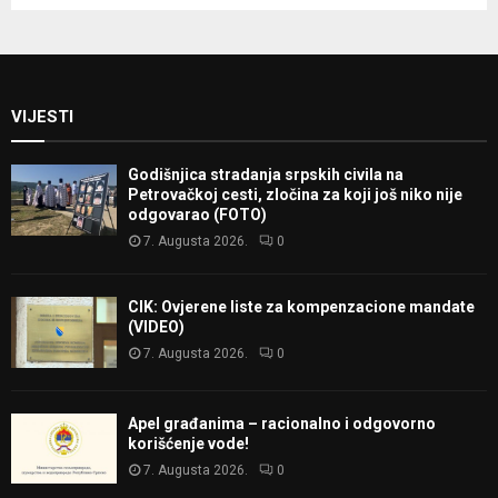
VIJESTI
Godišnjica stradanja srpskih civila na
Petrovačkoj cesti, zločina za koji još niko nije
odgovarao (FOTO)
7. Augusta 2026.
0
CIK: Ovjerene liste za kompenzacione mandate
(VIDEO)
7. Augusta 2026.
0
Apel građanima – racionalno i odgovorno
korišćenje vode!
7. Augusta 2026.
0