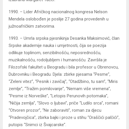
1990. – Lider Afričkog nacionalnog kongresa Nelson
Mendela oslobođen je poslije 27 godina provedenih u
južnoafričkim zatvorima.
1993. – Umrla srpska pjesnikinja Desanka Maksimović, član
Srpske akademije nauka i umjetnosti, čija se poezija
odlikuje toplinom, senzibilnošću, neposrednošću,
muzikalnošću, rodoljubljem i humanošću. Završila je
Filozofski fakultet u Beogradu i bila profesor u Obrenovcu,
Dubrovniku i Beogradu. Djela: zbirke pjesama “Pesme”,
“Zeleni vitez”, “Pesnik i zavičaj”, “Otadžbino, tu sam”, “Miris
zemlje”, “Tražim pomilovanje”, “Nemam više vremena”,
“Pesme iz Norveške”, “Letopis Perunovih potomaka”,
“Ničija zemlja”, “Slovo o ljubavi”, priče “Ludilo srca”, romani
“Otvoren prozor”, “Ne zaboraviti”, roman za djecu
“Pradevojčica”, zbirka bajki i proze u stihu “Oraščići palčići”,
putopis “Snimci iz Švajcarske”.