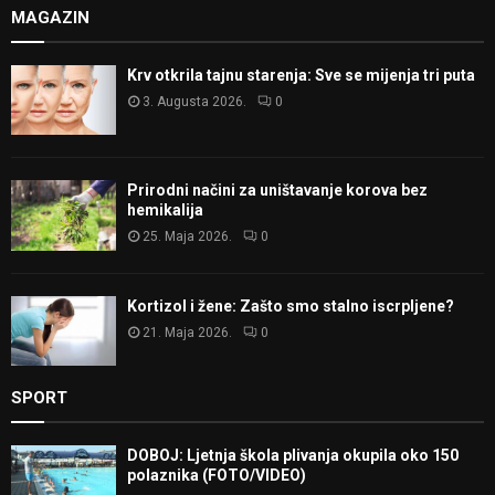
MAGAZIN
Krv otkrila tajnu starenja: Sve se mijenja tri puta
3. Augusta 2026.
0
Prirodni načini za uništavanje korova bez
hemikalija
25. Maja 2026.
0
Kortizol i žene: Zašto smo stalno iscrpljene?
21. Maja 2026.
0
SPORT
DOBOJ: Ljetnja škola plivanja okupila oko 150
polaznika (FOTO/VIDEO)