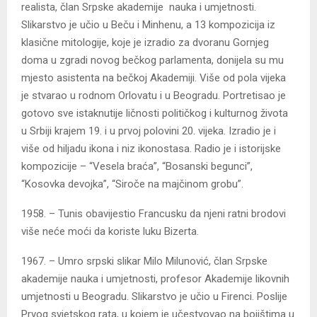
realista, član Srpske akademije nauka i umjetnosti.
Slikarstvo je učio u Beču i Minhenu, a 13 kompozicija iz
klasične mitologije, koje je izradio za dvoranu Gornjeg
doma u zgradi novog bečkog parlamenta, donijela su mu
mjesto asistenta na bečkoj Akademiji. Više od pola vijeka
je stvarao u rodnom Orlovatu i u Beogradu. Portretisao je
gotovo sve istaknutije ličnosti političkog i kulturnog života
u Srbiji krajem 19. i u prvoj polovini 20. vijeka. Izradio je i
više od hiljadu ikona i niz ikonostasa. Radio je i istorijske
kompozicije – “Vesela braća”, “Bosanski begunci”,
“Kosovka devojka”, “Siroče na majčinom grobu”.
1958. – Tunis obavijestio Francusku da njeni ratni brodovi
više neće moći da koriste luku Bizerta.
1967. – Umro srpski slikar Milo Milunović, član Srpske
akademije nauka i umjetnosti, profesor Akademije likovnih
umjetnosti u Beogradu. Slikarstvo je učio u Firenci. Poslije
Prvog svjetskog rata, u kojem je učestvovao na bojištima u