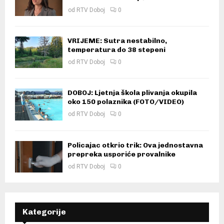
od
RTV Doboj
0
VRIJEME: Sutra nestabilno,
temperatura do 38 stepeni
od
RTV Doboj
0
DOBOJ: Ljetnja škola plivanja okupila
oko 150 polaznika (FOTO/VIDEO)
od
RTV Doboj
0
Policajac otkrio trik: Ova jednostavna
prepreka usporiće provalnike
od
RTV Doboj
0
Kategorije