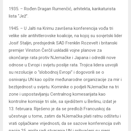
1935. – Rođen Dragan Rumenčić, arhitekta, karikaturista
lista “Jež”.
1945. – U Jalti na Krimu završena konferencija vođa tri
velike sile antihitlerovske koalicije, na kojoj su sovjetski lider
Josif Staljin, predsjednik SAD Frenklin Rozevelt i britanski
premijer Vinston Čerčil uskladili vojne planove za
okončanje rata protiv NJemačke i Japana i odredili nove
odnose u Evropi i svijetu poslije rata. Trojica lidera usvojili
su rezolucije o “slobodnoj Evropi” i dogovorili se o
osnivanju UN kao opšte međunarodne organizacije za mir i
bezbjednost u svijetu. Kominike o podjeli NJemačke na tri
zone i uspostavljanju Centralnog komesarijata kao
kontrolne komisije tri sile, sa sjedištem u Berlinu, izdat je
13. februara. Riješeno je da se predloži Francuskoj da
učestvuje u tome, zatim da NJemačka plati ratnu odštetu i
vrati opljačkane vrijednosti, da se sazove konferencija svih
nacija 25. aprila radi stvaranja UN i prihvaćeni su njeni