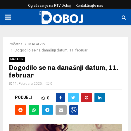
Oglašavanje na RTV Doboj
Kontaktirajte nas
PRIMARY
MENU
Početna
MAGAZIN
Dogodilo se na današnji datum, 11. februar
MAGAZIN
Dogodilo se na današnji datum, 11.
februar
11. Februara 2025.
0
PODJELI
0