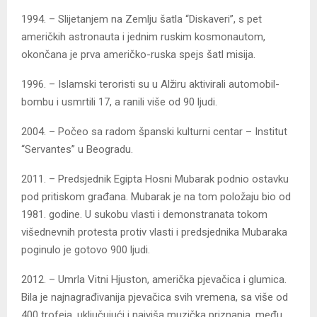
1994. – Slijetanjem na Zemlju šatla “Diskaveri”, s pet
američkih astronauta i jednim ruskim kosmonautom,
okončana je prva američko-ruska spejs šatl misija.
1996. – Islamski teroristi su u Alžiru aktivirali automobil-
bombu i usmrtili 17, a ranili više od 90 ljudi.
2004. – Počeo sa radom španski kulturni centar – Institut
“Servantes” u Beogradu.
2011. – Predsjednik Egipta Hosni Mubarak podnio ostavku
pod pritiskom građana. Mubarak je na tom položaju bio od
1981. godine. U sukobu vlasti i demonstranata tokom
višednevnih protesta protiv vlasti i predsjednika Mubaraka
poginulo je gotovo 900 ljudi.
2012. – Umrla Vitni Hjuston, američka pjevačica i glumica.
Bila je najnagrađivanija pjevačica svih vremena, sa više od
400 trofeja, uključujući i najviša muzička priznanja, među