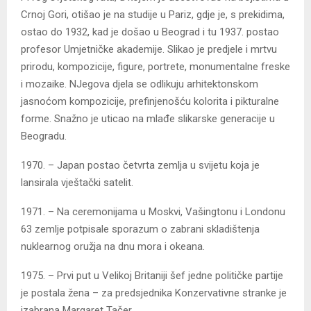
Crnoj Gori, otišao je na studije u Pariz, gdje je, s prekidima,
ostao do 1932, kad je došao u Beograd i tu 1937. postao
profesor Umjetničke akademije. Slikao je predjele i mrtvu
prirodu, kompozicije, figure, portrete, monumentalne freske
i mozaike. NJegova djela se odlikuju arhitektonskom
jasnoćom kompozicije, prefinjenošću kolorita i pikturalne
forme. Snažno je uticao na mlađe slikarske generacije u
Beogradu.
1970. – Japan postao četvrta zemlja u svijetu koja je
lansirala vještački satelit.
1971. – Na ceremonijama u Moskvi, Vašingtonu i Londonu
63 zemlje potpisale sporazum o zabrani skladištenja
nuklearnog oružja na dnu mora i okeana.
1975. – Prvi put u Velikoj Britaniji šef jedne političke partije
je postala žena – za predsjednika Konzervativne stranke je
izabrana Margaret Tačer.