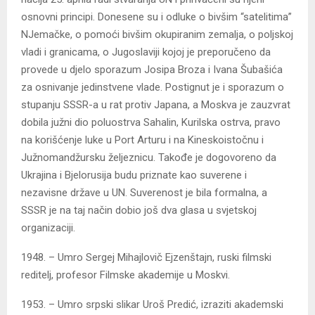
osnovni principi. Donesene su i odluke o bivšim “satelitima”
NJemačke, o pomoći bivšim okupiranim zemalja, o poljskoj
vladi i granicama, o Jugoslaviji kojoj je preporučeno da
provede u djelo sporazum Josipa Broza i Ivana Šubašića
za osnivanje jedinstvene vlade. Postignut je i sporazum o
stupanju SSSR-a u rat protiv Japana, a Moskva je zauzvrat
dobila južni dio poluostrva Sahalin, Kurilska ostrva, pravo
na korišćenje luke u Port Arturu i na Kineskoistočnu i
Južnomandžursku željeznicu. Takođe je dogovoreno da
Ukrajina i Bjelorusija budu priznate kao suverene i
nezavisne države u UN. Suverenost je bila formalna, a
SSSR je na taj način dobio još dva glasa u svjetskoj
organizaciji.
1948. – Umro Sergej Mihajlovič Ejzenštajn, ruski filmski
reditelj, profesor Filmske akademije u Moskvi.
1953. – Umro srpski slikar Uroš Predić, izraziti akademski