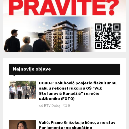
Najnovije objave
DOBOJ: Golubović posjetio fiskulturnu
salu u rekonstrukciji u OŠ “Vuk
Stefanović Karadžić” i uručio
udžbenike (FOTO)
od
RTV Doboj
0
Vulić: Pismo Krišoku je lično, a ne stav
Parlamentarne skupštine