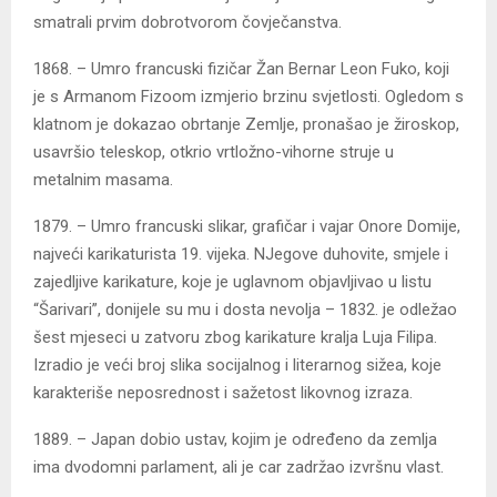
smatrali prvim dobrotvorom čovječanstva.
1868. – Umro francuski fizičar Žan Bernar Leon Fuko, koji
je s Armanom Fizoom izmjerio brzinu svjetlosti. Ogledom s
klatnom je dokazao obrtanje Zemlje, pronašao je žiroskop,
usavršio teleskop, otkrio vrtložno-vihorne struje u
metalnim masama.
1879. – Umro francuski slikar, grafičar i vajar Onore Domije,
najveći karikaturista 19. vijeka. NJegove duhovite, smjele i
zajedljive karikature, koje je uglavnom objavljivao u listu
“Šarivari”, donijele su mu i dosta nevolja – 1832. je odležao
šest mjeseci u zatvoru zbog karikature kralja Luja Filipa.
Izradio je veći broj slika socijalnog i literarnog sižea, koje
karakteriše neposrednost i sažetost likovnog izraza.
1889. – Japan dobio ustav, kojim je određeno da zemlja
ima dvodomni parlament, ali je car zadržao izvršnu vlast.