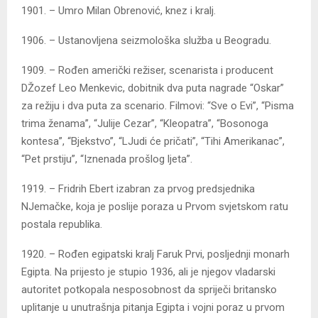
1901. – Umro Milan Obrenović, knez i kralj.
1906. – Ustanovljena seizmološka služba u Beogradu.
1909. – Rođen američki režiser, scenarista i producent
DŽozef Leo Menkevic, dobitnik dva puta nagrade “Oskar”
za režiju i dva puta za scenario. Filmovi: “Sve o Evi”, “Pisma
trima ženama”, “Julije Cezar”, “Kleopatra”, “Bosonoga
kontesa”, “Bjekstvo”, “LJudi će pričati”, “Tihi Amerikanac”,
“Pet prstiju”, “Iznenada prošlog ljeta”.
1919. – Fridrih Ebert izabran za prvog predsjednika
NJemačke, koja je poslije poraza u Prvom svjetskom ratu
postala republika.
1920. – Rođen egipatski kralj Faruk Prvi, posljednji monarh
Egipta. Na prijesto je stupio 1936, ali je njegov vladarski
autoritet potkopala nesposobnost da spriječi britansko
uplitanje u unutrašnja pitanja Egipta i vojni poraz u prvom