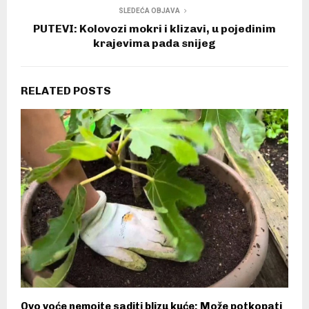
SLEDEĆA OBJAVA
PUTEVI: Kolovozi mokri i klizavi, u pojedinim
krajevima pada snijeg
RELATED POSTS
Ovo voće nemojte saditi blizu kuće: Može potkopati