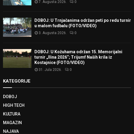
7. Augusta 2026.
0
DOBOJ: U Trnjačanima održan peti po redu turnir
u malom fudbalu (FOTO/VIDEO)
3. Augusta 2026.
0
DOBOJ: U Kožuhama održan 15. Memorijalni
turnir „Ilina 2026“; Trijumf Naših krila iz
Kostajnice (FOTO/VIDEO)
31. Jula 2026.
0
KATEGORIJE
DOBOJ
HIGH TECH
KULTURA
MAGAZIN
NAJAVA