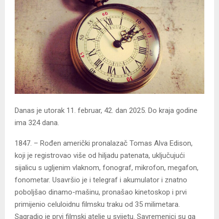
Danas je utorak 11. februar, 42. dan 2025. Do kraja godine
ima 324 dana.
1847. – Rođen američki pronalazač Tomas Alva Edison,
koji je registrovao više od hiljadu patenata, uključujući
sijalicu s ugljenim vlaknom, fonograf, mikrofon, megafon,
fonometar. Usavršio je i telegraf i akumulator i znatno
poboljšao dinamo-mašinu, pronašao kinetoskop i prvi
primijenio celuloidnu filmsku traku od 35 milimetara.
Sagradio je prvi filmski atelje u svijetu. Savremenici su ga