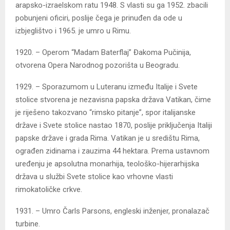
arapsko-izraelskom ratu 1948. S vlasti su ga 1952. zbacili
pobunjeni oficiri, poslije čega je prinuđen da ode u
izbjeglištvo i 1965. je umro u Rimu.
1920. – Operom “Madam Baterflaj” Đakoma Pučinija,
otvorena Opera Narodnog pozorišta u Beogradu.
1929. – Sporazumom u Luteranu između Italije i Svete
stolice stvorena je nezavisna papska država Vatikan, čime
je riješeno takozvano “rimsko pitanje”, spor italijanske
države i Svete stolice nastao 1870, poslije priključenja Italiji
papske države i grada Rima. Vatikan je u središtu Rima,
ograđen zidinama i zauzima 44 hektara. Prema ustavnom
uređenju je apsolutna monarhija, teološko-hijerarhijska
država u službi Svete stolice kao vrhovne vlasti
rimokatoličke crkve.
1931. – Umro Čarls Parsons, engleski inženjer, pronalazač
turbine.