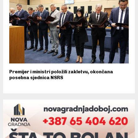
Premijer i ministri položili zakletvu, okončana
posebna sjednica NSRS