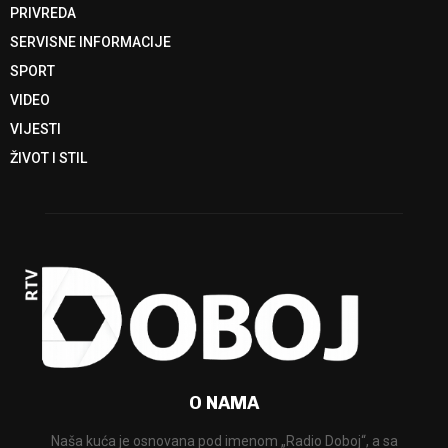
PRIVREDA
SERVISNE INFORMACIJE
SPORT
VIDEO
VIJESTI
ŽIVOT I STIL
O NAMA
Naša kuća je osnovana pod imenom „Radio Doboj“, a sa