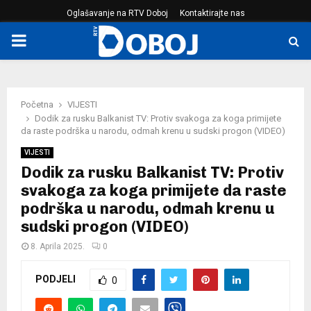
Oglašavanje na RTV Doboj
Kontaktirajte nas
PRIMARY
MENU
Početna
VIJESTI
Dodik za rusku Balkanist TV: Protiv svakoga za koga primijete
da raste podrška u narodu, odmah krenu u sudski progon (VIDEO)
VIJESTI
Dodik za rusku Balkanist TV: Protiv
svakoga za koga primijete da raste
podrška u narodu, odmah krenu u
sudski progon (VIDEO)
8. Aprila 2025.
0
PODJELI
0