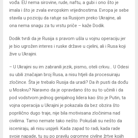
vođa. EU nema sirovine, rude, naftu, a gubi i ono što je
imala i što je zvala evropskim vrijednostima. Evropa je sebe
stavila u poziciju da ratuje sa Rusijom preko Ukrajine, ali
ona nema snagu za tu vrstu priče – kaže Dodik.
Dodik tvrdi da je Rusija s pravom ušla u vojnu operaciju jer
je bio ugrožen interes i ruske države u cjelini, ali i Rusa koji
žive u Ukrajini.
– U Ukrajini su im zabranili jezik, pismo, oteli crkvu… U Odesi
su ubili značajan broj Rusa, a nisu htjeli da procesuiraju
zločince. Šta je trebalo Rusija da uradi? Da ih pusti da dođu
u Moskvu? Naravno da je opravdano što su to učinili i da
pod vodstvom jednog genijalnog lidera kao što je Putin, ta
vojna operacija u Ukrajini je pokazala da bez obzira što
poprilično dugo traje, nije bila motivisana zločinima nad
civilima. Tamo nemate tako nešto. Pokušali su nešto da
isceniraju, ali nisu uspjeli. Kada zapad to radi, kada rade
svoje napade, tu su po pravilu ogromne civilne žrtve kojih