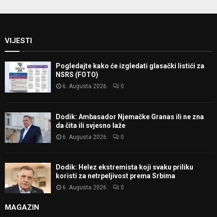
VIJESTI
Pogledajte kako će izgledati glasački listići za
NSRS (FOTO)
6. Augusta 2026.
0
Dodik: Ambasador Njemačke Granas ili ne zna
da čita ili svjesno laže
6. Augusta 2026.
0
Dodik: Helez ekstremista koji svaku priliku
koristi za netrpeljivost prema Srbima
6. Augusta 2026.
0
MAGAZIN