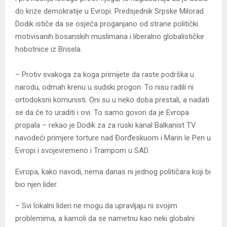
do krize demokratije u Evropi. Predsjednik Srpske Milorad
Dodik ističe da se osjeća proganjano od strane politički
motivisanih bosanskih muslimana i liberalno globalističke
hobotnice iz Brisela.
– Protiv svakoga za koga primijete da raste podrška u
narodu, odmah krenu u sudski progon. To nisu radili ni
ortodoksni komunisti. Oni su u neko doba prestali, a nadati
se da će to uraditi i ovi. To samo govori da je Evropa
propala – rekao je Dodik za za ruski kanal Balkanist TV
navodeći primjere torture nad Đorđeskuom i Marin le Pen u
Evropi i svojevremeno i Trampom u SAD.
Evropa, kako navodi, nema danas ni jednog političara koji bi
bio njen lider.
– Svi lokalni lideri ne mogu da upravljaju ni svojim
problemima, a kamoli da se nametnu kao neki globalni