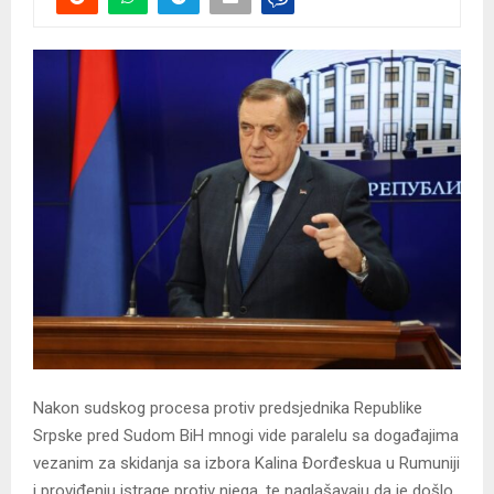
Nakon sudskog procesa protiv predsjednika Republike
Srpske pred Sudom BiH mnogi vide paralelu sa događajima
vezanim za skidanja sa izbora Kalina Đorđeskua u Rumuniji
i proviđenju istrage protiv njega, te naglašavaju da je došlo