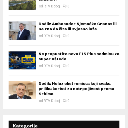
od
RTV Doboj
0
Dodik: Ambasador Njemačke Granas ili
ne zna da čita ili svjesno laže
od
RTV Doboj
0
Ne propustite novu FIS Plus sedmicu za
super uštede
od
RTV Doboj
0
Dodik: Helez ekstremista koji svaku
priliku koristi za netrpeljivost prema
Srbima
od
RTV Doboj
0
Kategorije