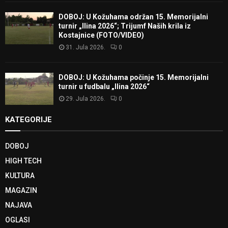
DOBOJ: U Kožuhama održan 15. Memorijalni
turnir „Ilina 2026“; Trijumf Naših krila iz
Kostajnice (FOTO/VIDEO)
31. Jula 2026.
0
DOBOJ: U Kožuhama počinje 15. Memorijalni
turnir u fudbalu „Ilina 2026“
29. Jula 2026.
0
KATEGORIJE
DOBOJ
HIGH TECH
KULTURA
MAGAZIN
NAJAVA
OGLASI