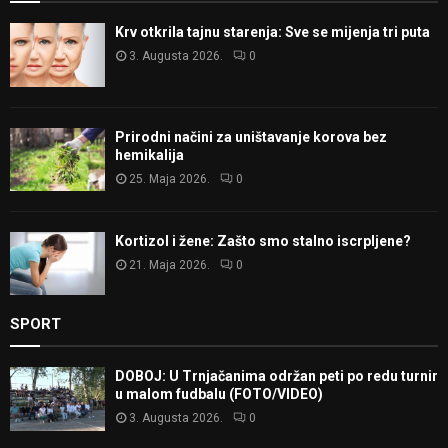
Krv otkrila tajnu starenja: Sve se mijenja tri puta
3. Augusta 2026.
0
Prirodni načini za uništavanje korova bez
hemikalija
25. Maja 2026.
0
Kortizol i žene: Zašto smo stalno iscrpljene?
21. Maja 2026.
0
SPORT
DOBOJ: U Trnjačanima održan peti po redu turnir
u malom fudbalu (FOTO/VIDEO)
3. Augusta 2026.
0