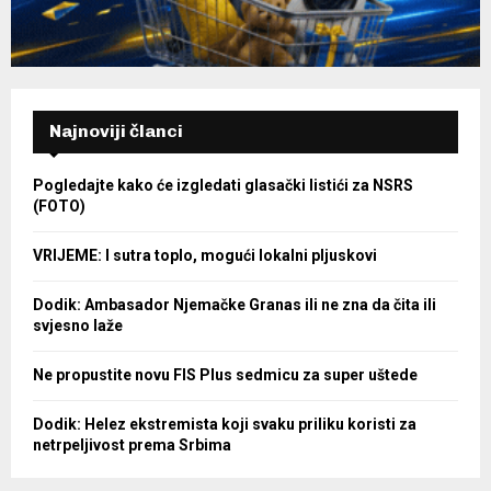
Najnoviji članci
Pogledajte kako će izgledati glasački listići za NSRS
(FOTO)
VRIJEME: I sutra toplo, mogući lokalni pljuskovi
Dodik: Ambasador Njemačke Granas ili ne zna da čita ili
svjesno laže
Ne propustite novu FIS Plus sedmicu za super uštede
Dodik: Helez ekstremista koji svaku priliku koristi za
netrpeljivost prema Srbima