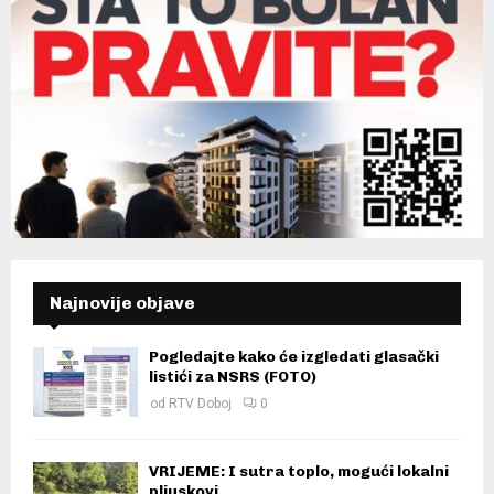
Najnovije objave
Pogledajte kako će izgledati glasački
listići za NSRS (FOTO)
od
RTV Doboj
0
VRIJEME: I sutra toplo, mogući lokalni
pljuskovi