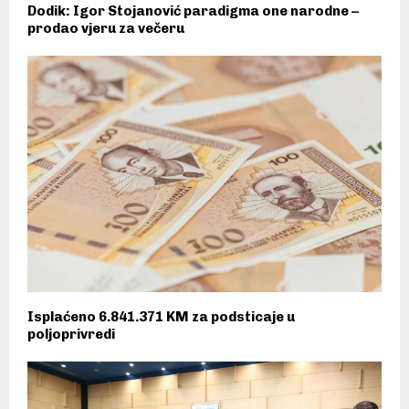
Dodik: Igor Stojanović paradigma one narodne –
prodao vjeru za večeru
Isplaćeno 6.841.371 KM za podsticaje u
poljoprivredi