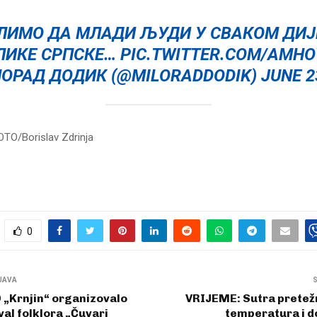
ЛИМО ДА МЛАДИ ЉУДИ У СВАКОМ ДИЈ
ЛИКЕ СРПСКЕ…
PIC.TWITTER.COM/AMHO
ОРАД ДОДИК (@MILORADDODIK)
JUNE 2
TO/Borislav Zdrinja
0
JAVA
 „Krnjin“ organizovalo
VRIJEME: Sutra pretež
ival folklora „Čuvari
temperatura i d