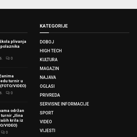
KATEGORIJE
škola plivanja
DOBOJ
 polaznika
HIGH TECH
6.
0
KULTURA
MAGAZIN
ačanima
NAJAVA
redu turnir u
 (FOTO/VIDEO)
OGLASI
6.
0
PRIVREDA
SERVISNE INFORMACIJE
hama održan
SPORT
turnir „Ilina
aših krila iz
VIDEO
TO/VIDEO)
VIJESTI
0