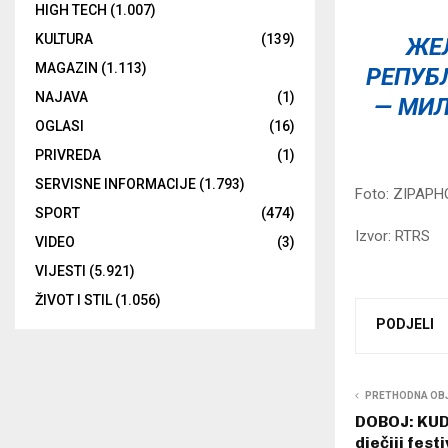
HIGH TECH
(1.007)
KULTURA
(139)
ЖЕ
MAGAZIN
(1.113)
РЕПУБ
NAJAVA
(1)
— МИЛ
OGLASI
(16)
PRIVREDA
(1)
SERVISNE INFORMACIJE
(1.793)
Foto: ZIPAPHO
SPORT
(474)
Izvor: RTRS
VIDEO
(3)
VIJESTI
(5.921)
ŽIVOT I STIL
(1.056)
PODJELI
PRETHODNA OB
DOBOJ: KUD
dječiji fest