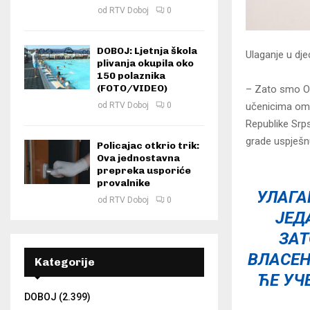
od
RTV Doboj
0
DOBOJ: Ljetnja škola
Ulaganje u dje
plivanja okupila oko
150 polaznika
(FOTO/VIDEO)
– Zato smo Osn
učenicima omog
od
RTV Doboj
0
Republike Srps
grade uspješnu
Policajac otkrio trik:
Ova jednostavna
prepreka usporiće
provalnike
УЛАГА
od
RTV Doboj
0
ЈЕД
ЗАТ
ВЛАСЕН
Kategorije
ЋЕ УЧ
DOBOJ
(2.399)