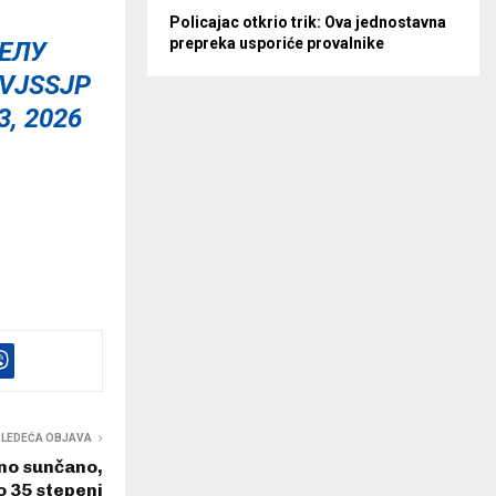
Policajac otkrio trik: Ova jednostavna
prepreka usporiće provalnike
ЕЛУ
VJSSJP
3, 2026
SLEDEĆA OBJAVA
no sunčano,
o 35 stepeni