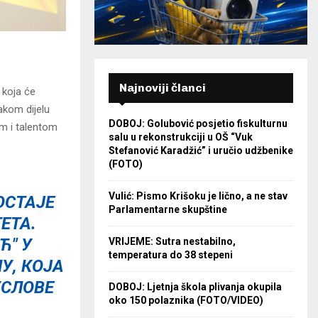
Najnoviji članci
 koja će
akom dijelu
DOBOJ: Golubović posjetio fiskulturnu
om i talentom
salu u rekonstrukciji u OŠ “Vuk
Stefanović Karadžić” i uručio udžbenike
(FOTO)
Vulić: Pismo Krišoku je lično, a ne stav
ОСТАЈЕ
Parlamentarne skupštine
ЕТА.
Ћ" У
VRIJEME: Sutra nestabilno,
temperatura do 38 stepeni
У, КОЈА
УСЛОВЕ
DOBOJ: Ljetnja škola plivanja okupila
oko 150 polaznika (FOTO/VIDEO)