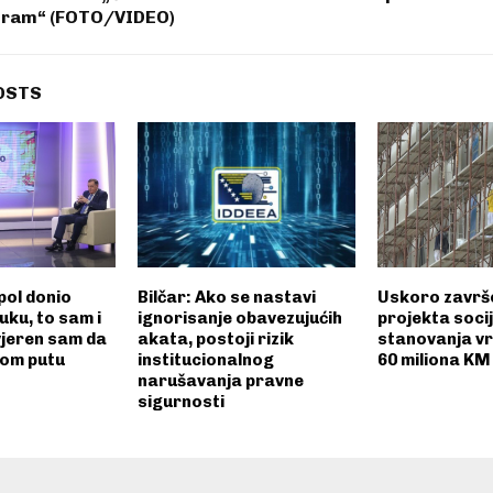
Đeram“ (FOTO/VIDEO)
OSTS
pol donio
Bilčar: Ako se nastavi
Uskoro završ
uku, to sam i
ignorisanje obavezujućih
projekta soci
vjeren sam da
akata, postoji rizik
stanovanja vr
om putu
institucionalnog
60 miliona KM
narušavanja pravne
sigurnosti