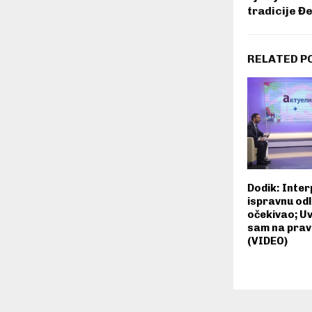
tradicije 
RELATED P
Dodik: Inter
ispravnu odl
očekivao; U
sam na prav
(VIDEO)