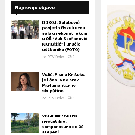
Najnovije objave
DOBOJ: Golubović
posjetio fiskulturnu
salu u rekonstrukciji
u OŠ “Vuk Stefanović
Karadžić” i uručio
udžbenike (FOTO)
od
RTV Doboj
0
Vulić: Pismo Krišoku
je lično, a ne stav
Parlamentarne
skupštine
od
RTV Doboj
0
VRIJEME: Sutra
nestabilno,
temperatura do 38
stepeni