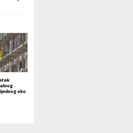
etak
jalnog
ijednog oko