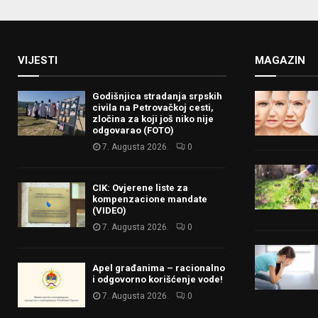
VIJESTI
MAGAZIN
Godišnjica stradanja srpskih
civila na Petrovačkoj cesti,
zločina za koji još niko nije
odgovarao (FOTO)
7. Augusta 2026.
0
CIK: Ovjerene liste za
kompenzacione mandate
(VIDEO)
7. Augusta 2026.
0
Apel građanima – racionalno
i odgovorno korišćenje vode!
7. Augusta 2026.
0