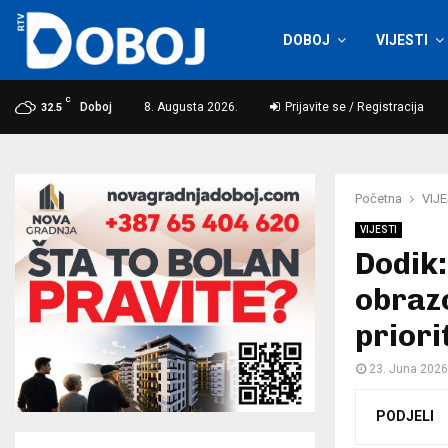
DOBOJ
VIJESTI
C
Doboj
8. Augusta 2026.
Prijavite se / Registracija
32.5
Početna
VIJE
VIJESTI
Dodik:
obrazo
priori
23. Juna 2026
PODJELI