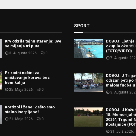
SPORT
Krv otkrila tajnu starenja: Sve
DOBOJ: Ljetnja 
se mijenja tri puta
okupila oko 150
(FOTO/VIDEO)
3. Augusta 2026.
0
7. Augusta 202
Prirodni načini za
DOBOJ: U Trnj
uništavanje korova bez
održan peti po 
hemikalija
malom fudbalu
25. Maja 2026.
0
3. Augusta 202
Kortizol i žene: Zašto smo
DOBOJ: U Kožu
stalno iscrpljene?
15. Memorijalni 
21. Maja 2026.
0
2026“; Trijumf N
Kostajnice (FO
31. Jula 2026.