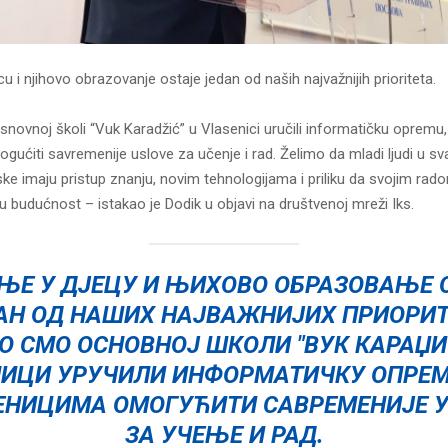
cu i njihovo obrazovanje ostaje jedan od naših najvažnijih prioriteta.
ovnoj školi “Vuk Karadžić” u Vlasenici uručili informatičku opremu,
ućiti savremenije uslove za učenje i rad. Želimo da mladi ljudi u sv
ke imaju pristup znanju, novim tehnologijama i priliku da svojim rad
 budućnost – istakao je Dodik u objavi na društvenoj mreži Iks.
ЊЕ У ДЈЕЦУ И ЊИХОВО ОБРАЗОВАЊЕ 
АН ОД НАШИХ НАЈВАЖНИЈИХ ПРИОРИТ
О СМО ОСНОВНОЈ ШКОЛИ "ВУК КАРАЏИ
ИЦИ УРУЧИЛИ ИНФОРМАТИЧКУ ОПРЕМ
ЕНИЦИМА ОМОГУЋИТИ САВРЕМЕНИЈЕ 
ЗА УЧЕЊЕ И РАД.