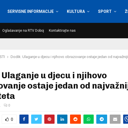
SERVISNE INFORMACIJE
KULTURA
SPORT
Ž
Oglašavanje na RTV Doboj
Kontaktirajte nas
STI
Dodik: Ulaganje u djecu i njihovo obrazovanje ostaje jedan od najvažniji
 Ulaganje u djecu i njihovo
vanje ostaje jedan od najvažni
teta
.
0
0