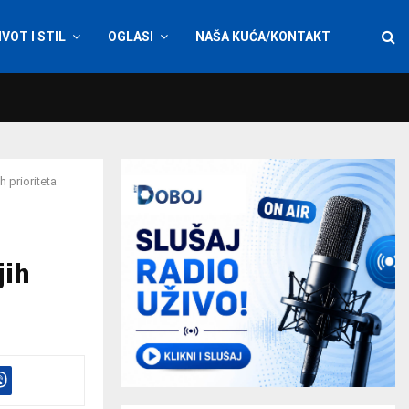
IVOT I STIL
OGLASI
NAŠA KUĆA/KONTAKT
h prioriteta
jih