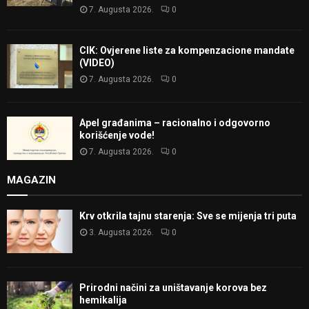
7. Augusta 2026.
0
CIK: Ovjerene liste za kompenzacione mandate
(VIDEO)
7. Augusta 2026.
0
Apel građanima – racionalno i odgovorno
korišćenje vode!
7. Augusta 2026.
0
MAGAZIN
Krv otkrila tajnu starenja: Sve se mijenja tri puta
3. Augusta 2026.
0
Prirodni načini za uništavanje korova bez
hemikalija