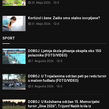
25. Maja 2026.
0
Kortizol i žene: Zašto smo stalno iscrpljene?
21. Maja 2026.
0
SPORT
DOBOJ: Ljetnja škola plivanja okupila oko 150
polaznika (FOTO/VIDEO)
7. Augusta 2026.
0
DOBOJ: U Trnjačanima održan peti po redu turnir
u malom fudbalu (FOTO/VIDEO)
3. Augusta 2026.
0
DOBOJ: U Kožuhama održan 15. Memorijalni
turnir „Ilina 2026“; Trijumf Naših krila iz