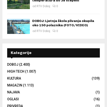
temperatura do 38 stepeni
od
RTV Doboj
0
DOBOJ: Ljetnja škola plivanja okupila
oko 150 polaznika (FOTO/VIDEO)
od
RTV Doboj
0
Kategorije
DOBOJ
(2.400)
HIGH TECH
(1.007)
KULTURA
(139)
MAGAZIN
(1.113)
NAJAVA
(1)
OGLASI
(16)
PRIVREDA
(1)