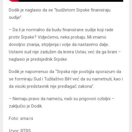
Dodik je naglasio da se “budžetom Srpske finansiraju
sudije”.
– Da li je normalno da budu finansirane sudije koji rade
protiv Srpske? Vidjećemo, neka probaju. Mi imamo
dovoljno znanja, strpljenja i volje da nastavimo dalje.
Ustavni sud nije zadužen da kreira Ustav, već da ga brani –
naglasio je predsjednik Srpske.
Dodik je napomenuo da “Srpska nije postigla sporazum da
se formiraju Sud i Tužilaštvo BiH već da su nametnuti, kao i
da visoki predstavnik nije predlagač zakona”.
– Nemaju pravo da nameću, naši su prigovori ozbiljni –
zaključio je Dodik.
Foto: srna.rs
Izvor: RTRS