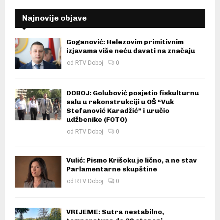
Najnovije objave
Goganović: Helezovim primitivnim
izjavama više neću davati na značaju
od
RTV Doboj
0
DOBOJ: Golubović posjetio fiskulturnu
salu u rekonstrukciji u OŠ “Vuk
Stefanović Karadžić” i uručio
udžbenike (FOTO)
od
RTV Doboj
0
Vulić: Pismo Krišoku je lično, a ne stav
Parlamentarne skupštine
od
RTV Doboj
0
VRIJEME: Sutra nestabilno,