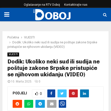
Oglašavanje na RTV Doboj
Kontaktirajte nas
PRIMARY
MENU
Početna
VIJESTI
Dodik: Ukoliko neki sud ili sudija ne poštuje zakone Srpske
pristupiće se njihovom ukidanju (VIDEO)
VIJESTI
Dodik: Ukoliko neki sud ili sudija ne
poštuje zakone Srpske pristupiće
se njihovom ukidanju (VIDEO)
10. Marta 2025.
0
PODJELI
0