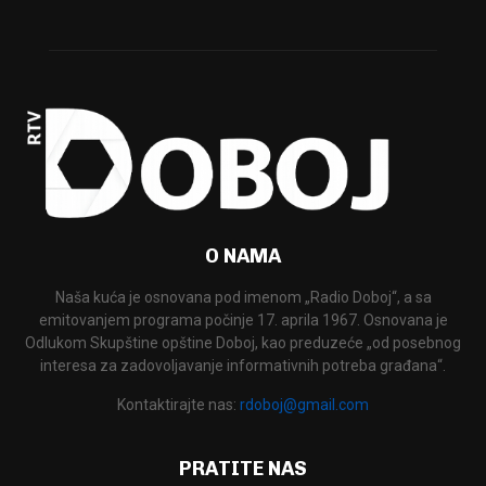
O NAMA
Naša kuća je osnovana pod imenom „Radio Doboj“, a sa
emitovanjem programa počinje 17. aprila 1967. Osnovana je
Odlukom Skupštine opštine Doboj, kao preduzeće „od posebnog
interesa za zadovoljavanje informativnih potreba građana“.
Kontaktirajte nas:
rdoboj@gmail.com
PRATITE NAS