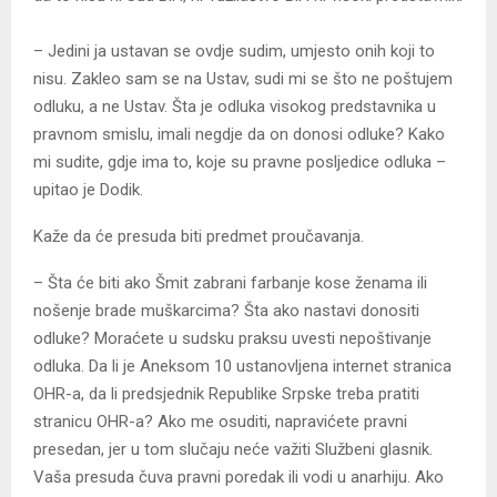
– Јedini ja ustavan se ovdje sudim, umjesto onih koji to
nisu. Zakleo sam se na Ustav, sudi mi se što ne poštujem
odluku, a ne Ustav. Šta je odluka visokog predstavnika u
pravnom smislu, imali negdje da on donosi odluke? Kako
mi sudite, gdje ima to, koje su pravne posljedice odluka –
upitao je Dodik.
Kaže da će presuda biti predmet proučavanja.
– Šta će biti ako Šmit zabrani farbanje kose ženama ili
nošenje brade muškarcima? Šta ako nastavi donositi
odluke? Moraćete u sudsku praksu uvesti nepoštivanje
odluka. Da li je Aneksom 10 ustanovljena internet stranica
OHR-a, da li predsjednik Republike Srpske treba pratiti
stranicu OHR-a? Ako me osuditi, napravićete pravni
presedan, jer u tom slučaju neće važiti Službeni glasnik.
Vaša presuda čuva pravni poredak ili vodi u anarhiju. Ako