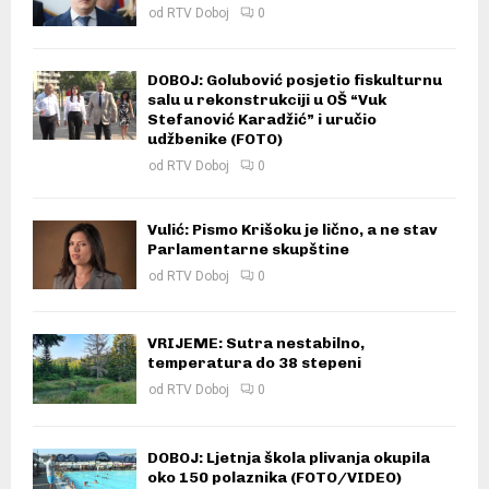
od
RTV Doboj
0
DOBOJ: Golubović posjetio fiskulturnu
salu u rekonstrukciji u OŠ “Vuk
Stefanović Karadžić” i uručio
udžbenike (FOTO)
od
RTV Doboj
0
Vulić: Pismo Krišoku je lično, a ne stav
Parlamentarne skupštine
od
RTV Doboj
0
VRIJEME: Sutra nestabilno,
temperatura do 38 stepeni
od
RTV Doboj
0
DOBOJ: Ljetnja škola plivanja okupila
oko 150 polaznika (FOTO/VIDEO)