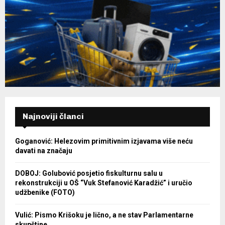
Najnoviji članci
Goganović: Helezovim primitivnim izjavama više neću
davati na značaju
DOBOJ: Golubović posjetio fiskulturnu salu u
rekonstrukciji u OŠ “Vuk Stefanović Karadžić” i uručio
udžbenike (FOTO)
Vulić: Pismo Krišoku je lično, a ne stav Parlamentarne
skupštine