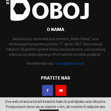
O NAMA
Naša kuća je osnovana pod imenom „Radio Doboj“, a sa
emitovanjem programa počinje 17. aprila 1967. Osnovana je
Odlukom Skupštine opštine Doboj, kao preduzeće „od posebnog
interesa za zadovoljavanje informativnih potreba građana“.
Kontaktirajte nas:
rdoboj@gmail.com
PRATITE NAS
Ova web stranica koristi kolačiće kako bi poboljšala vaše iskustvo.
Pretpostavit ćemo da se slažete s tim, ali možete ih isključiti ako