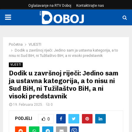
Oglašavanje na RTV Doboj
Kontaktirajte nas
PRIMARY
MENU
Početna
VIJESTI
Dodik u završnoj riječi: Јedino sam ja ustavna kategorija, a to
nisu ni Sud BiH, ni Tužilaštvo BiH, a ni visoki predstavnik
VIJESTI
Dodik u završnoj riječi: Јedino sam
ja ustavna kategorija, a to nisu ni
Sud BiH, ni Tužilaštvo BiH, a ni
visoki predstavnik
19. Februara 2025.
0
PODJELI
0