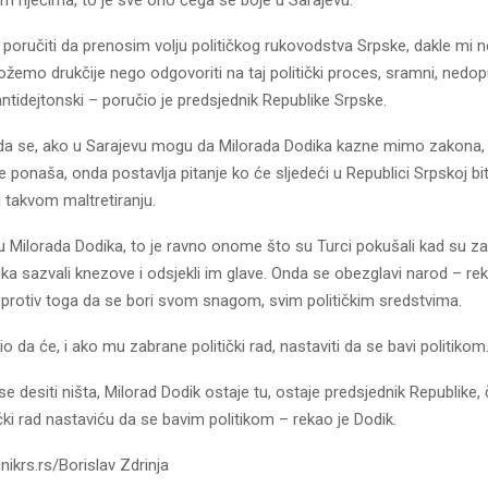
oručiti da prenosim volju političkog rukovodstva Srpske, dakle mi
žemo drukčije nego odgovoriti na taj politički proces, sramni, nedopu
antidejtonski – poručio je predsjednik Republike Srpske.
da se, ako u Sarajevu mogu da Milorada Dodika kazne mimo zakona, 
e ponaša, onda postavlja pitanje ko će sljedeći u Republici Srpskoj bi
 takvom maltretiranju.
u Milorada Dodika, to je ravno onome što su Turci pokušali kad su za
a sazvali knezove i odsjekli im glave. Onda se obezglavi narod – rek
 protiv toga da se bori svom snagom, svim političkim sredstvima.
io da će, i ako mu zabrane politički rad, nastaviti da se bavi politikom
se desiti ništa, Milorad Dodik ostaje tu, ostaje predsjednik Republike, 
čki rad nastaviću da se bavim politikom – rekao je Dodik.
nikrs.rs/Borislav Zdrinja