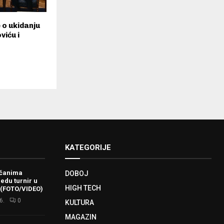
 o ukidanju
viću i
KATEGORIJE
ačanima
DOBOJ
redu turnir u
HIGH TECH
 (FOTO/VIDEO)
6.
0
KULTURA
MAGAZIN