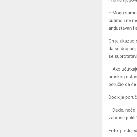
– Mogu samo p
ćutimo i ne mo
antiustavan i 
On je ukazao 
da se drugačij
se suprotstavi
– Ako ućutkaj
srpskog ustank
poručio da će
Dodik je poruč
– Dakle, neće 
zabrane politi
Foto: predsjed