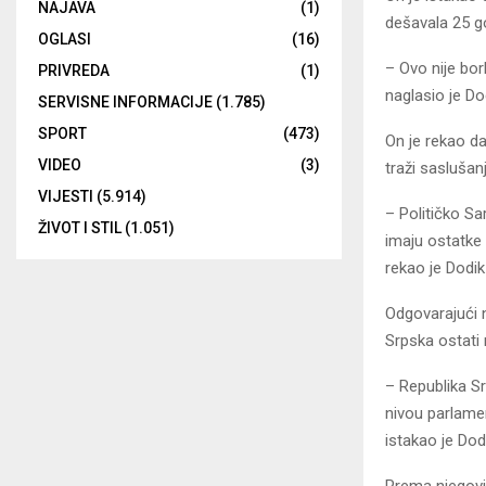
NAJAVA
(1)
dešavala 25 go
OGLASI
(16)
– Ovo nije bor
PRIVREDA
(1)
naglasio je Do
SERVISNE INFORMACIJE
(1.785)
SPORT
(473)
On je rekao da
VIDEO
(3)
traži saslušanj
VIJESTI
(5.914)
– Političko Sa
ŽIVOT I STIL
(1.051)
imaju ostatke 
rekao je Dodik 
Odgovarajući n
Srpska ostati 
– Republika S
nivou parlame
istakao je Dod
Prema njegovim