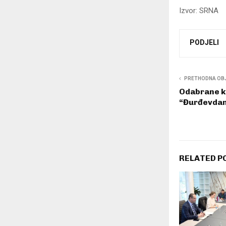
Izvor: SRNA
PODJELI
PRETHODNA OB
Odabrane ko
“Đurđevdan
RELATED P