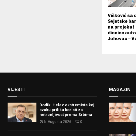
Višković sa 
Svjetske ba
na projekat 
dionice aut
Јohovac – V
VIJESTI
MAGAZIN
Dodik: Helez ekstremista koji
svaku priliku koristi za
netrpeljivost prema Srbima
6. Augusta 2026.
0