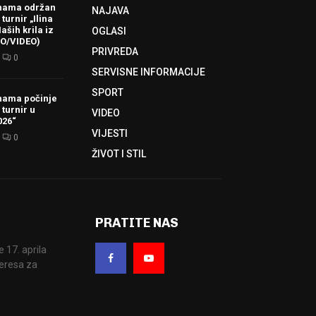
hama održan
NAJAVA
turnir „Ilina
aših krila iz
OGLASI
TO/VIDEO)
PRIVREDA
0
SERVISNE INFORMACIJE
SPORT
hama počinje
 turnir u
VIDEO
026“
VIJESTI
0
ŽIVOT I STIL
PRATITE NAS
17. aprila
eresa za