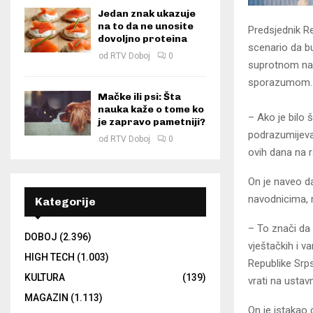
Jedan znak ukazuje
na to da ne unosite
Predsjednik Re
dovoljno proteina
scenario da bu
od
RTV Doboj
0
suprotnom na 
sporazumom.
Mačke ili psi: Šta
nauka kaže o tome ko
– Ako je bilo 
je zapravo pametniji?
podrazumijeva
od
RTV Doboj
0
ovih dana na r
On je naveo da
navodnicima, r
Kategorije
– To znači da 
DOBOJ
(2.396)
vještačkih i v
HIGH TECH
(1.003)
Republike Srps
KULTURA
(139)
vrati na ustav
MAGAZIN
(1.113)
On je istakao 