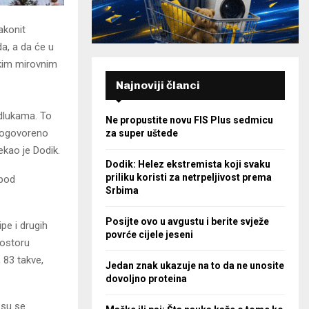
akonit
a, a da će u
kim mirovnim
Najnoviji članci
odlukama. To
Ne propustite novu FIS Plus sedmicu
 dogovoreno
za super uštede
ekao je Dodik.
Dodik: Helez ekstremista koji svaku
priliku koristi za netrpeljivost prema
 pod
Srbima
Posijte ovo u avgustu i berite svježe
pe i drugih
povrće cijele jeseni
rostoru
, 83 takve,
Jedan znak ukazuje na to da ne unosite
dovoljno proteina
 su se