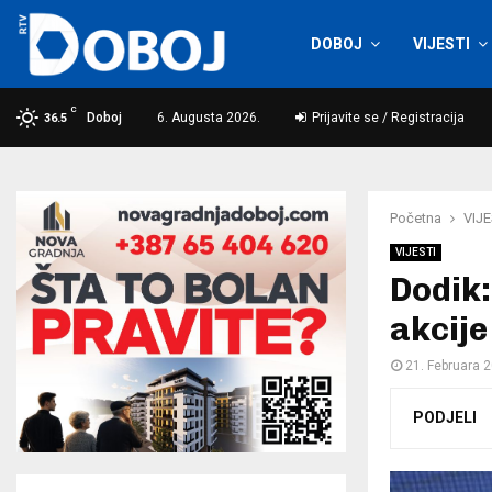
DOBOJ
VIJESTI
C
Doboj
6. Augusta 2026.
Prijavite se / Registracija
36.5
Početna
VIJE
VIJESTI
Dodik:
akcije
21. Februara 
PODJELI