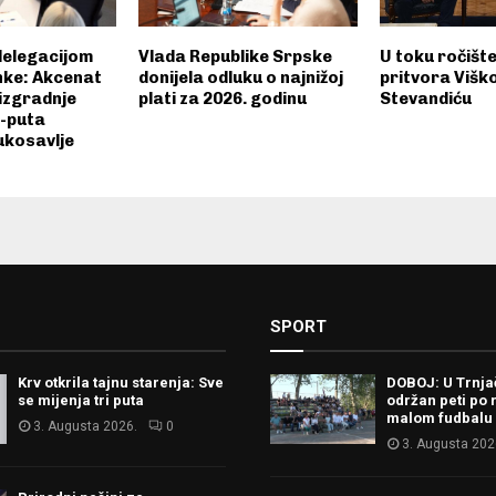
delegacijom
Vlada Republike Srpske
U toku ročište
nke: Akcenat
donijela odluku o najnižoj
pritvora Viško
izgradnje
plati za 2026. godinu
Stevandiću
o-puta
ukosavlje
SPORT
Krv otkrila tajnu starenja: Sve
DOBOJ: U Trnj
se mijenja tri puta
održan peti po 
malom fudbalu
3. Augusta 2026.
0
3. Augusta 202