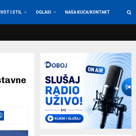
IVOT I STIL
OGLASI
NAŠA KUĆA/KONTAKT
stavne