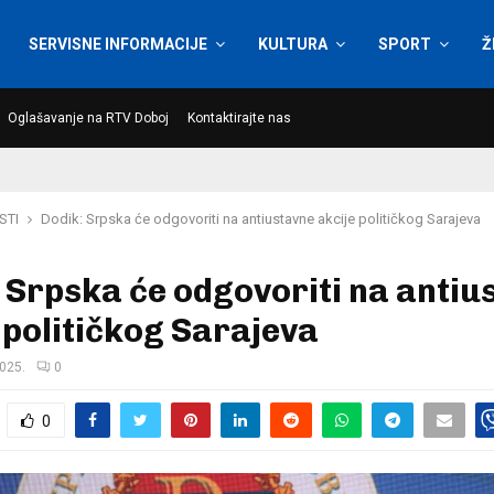
SERVISNE INFORMACIJE
KULTURA
SPORT
Ž
Oglašavanje na RTV Doboj
Kontaktirajte nas
STI
Dodik: Srpska će odgovoriti na antiustavne akcije političkog Sarajeva
 Srpska će odgovoriti na antiu
 političkog Sarajeva
2025.
0
0