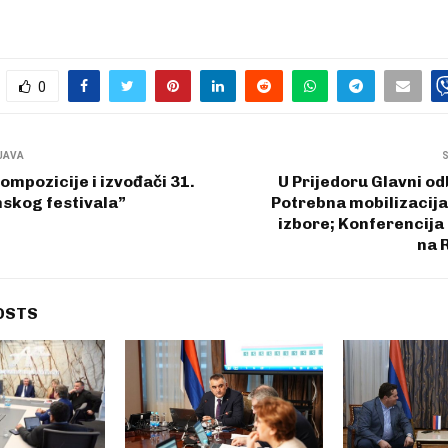
0
JAVA
mpozicije i izvođači 31.
U Prijedoru Glavni o
skog festivala”
Potrebna mobilizacij
izbore; Konferencija
na 
OSTS