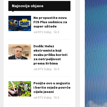
Najnovije objave
Ne propustite novu
FIS Plus sedmicu za
super uštede
od
RTV Doboj
0
Dodik: Helez
ekstremista koji
svaku priliku koristi
za netrpeljivost
prema Srbima
od
RTV Doboj
0
Posijte ovo u avgustu
i berite svježe povrće
cijele jeseni
od
RTV Doboj
0