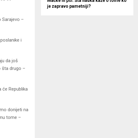
Mačke ili psi: Šta nauka kaže o tome ko
je zapravo pametniji?
o Sarajevo –
poslanike i
ju da još
o šta drugo –
a će Republika
mo donijeti na
emu tome –