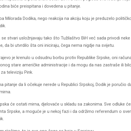
dina biće preispitana i dovedena u pitanje.
ba Milorada Dodika, nego reakcija na akciju koju je preduzelo političk
dik.
 se stvari usložnjavaju tako što Tužilaštvo BiH već sada privodi neke 
e, da bi utvrdilo šta oni iniciraju, čega nema nigdje na svijetu.
rajevo je krenulo u odsudnu borbu protiv Republike Srpske, oni računa
onog stare američke administracije i da mogu da nas zastraše ili bil
za televiziju Pink.
a pitanje da li očekuje nerede u Republici Srpskoj, Dodik je poručio d
mirna.
rpska će ostati mirna, djelovaće u skladu sa zakonima. Sve odluke će
nta Srpske, a moguće je u nekoj fazi i da održimo referendum o sv
ik.
 riječima, to je sve ono čega se boje u Sarajevu.