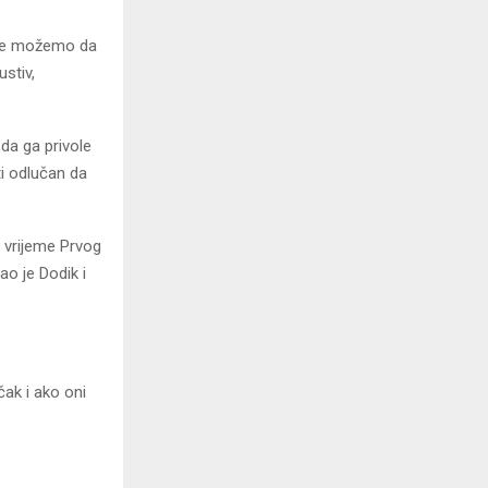
 ne možemo da
stiv,
da ga privole
ti odlučan da
 vrijeme Prvog
ao je Dodik i
.
čak i ako oni