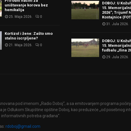
Prirodni načini za
DOBOJ: U Kožu
uništavanje korova bez
15. Memorijalni 
hemikalija
2026“; Trijumf N
25. Maja 2026.
0
Kostajnice (FO
31. Jula 2026.
Kortizol i žene: Zašto smo
stalno iscrpljene?
DOBOJ: U Kožu
21. Maja 2026.
0
15. Memorijalni
fudbalu „Ilina 2
29. Jula 2026.
snovana pod imenom „Radio Doboj“, a sa emitovanjem programa počinje 
 je Odlukom Skupštine opštine Doboj, kao preduzeće „od posebnog int
 informativnih potreba građana“.
as:
rdoboj@gmail.com