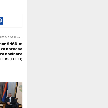
SLEDEĆA OBJAVA
dbor SNSD-a:
a za naredne
 za novinare
RTRS (FOTO)