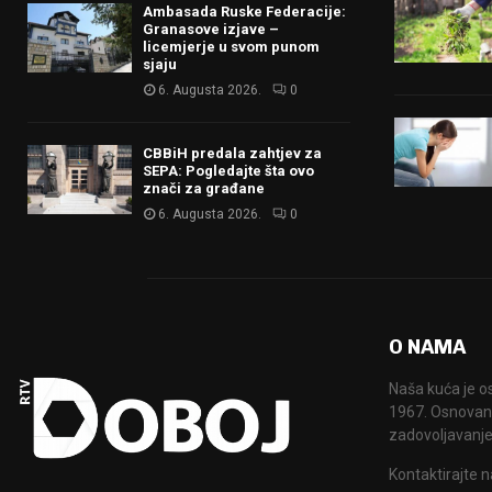
Ambasada Ruske Federacije:
Granasove izjave –
licemjerje u svom punom
sjaju
6. Augusta 2026.
0
CBBiH predala zahtjev za
SEPA: Pogledajte šta ovo
znači za građane
6. Augusta 2026.
0
O NAMA
Naša kuća je o
1967. Osnovana
zadovoljavanje
Kontaktirajte n