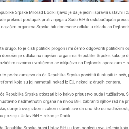
publike Srpske Milorad Dodik izjavio je da je jedini ispravni ustavni i z
de prekinut postupak protiv njega u Sudu BiH ili oslobađajuća presud
najvišim organima Srpske biti donesene odluke u skladu sa Dejtons
šta drugo, to je čisti politički progon i mi ćemo odgovoriti političkim 
 donošenje odluka na najvišim organima Republike Srpske, kako je
azličitim nivoima i vratićemo se isključivo na Dejtonski sporazum – r
 to podrazumijeva da će Republika Srpska poništiti ili istupiti iz svih,
eformi koje su joj nametali, nekad iz EU, nekad iz drugih centara.
će Republika Srpska otkazati bilo kakvo prisustvo suda i tužilaštva, Si
anustavno nadmetnutih organa na nivou BiH, zabraniti njihov rad na p
ke, donijeti svoj izborni zakon i učiniti sve da ono što su nadležnosti
nu poziciju, Ustav BiH – rekao je Dodik.
da Republika Srpska brani Ustav BiH i u tom pogledu sva kršenja koja