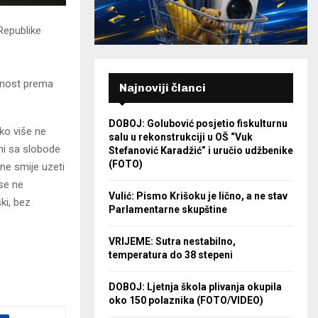
 Republike
rnost prema
Najnoviji članci
DOBOJ: Golubović posjetio fiskulturnu
ko više ne
salu u rekonstrukciji u OŠ “Vuk
ani sa slobode
Stefanović Karadžić” i uručio udžbenike
(FOTO)
ne smije uzeti
 se ne
Vulić: Pismo Krišoku je lično, a ne stav
ki, bez
Parlamentarne skupštine
VRIJEME: Sutra nestabilno,
temperatura do 38 stepeni
DOBOJ: Ljetnja škola plivanja okupila
oko 150 polaznika (FOTO/VIDEO)