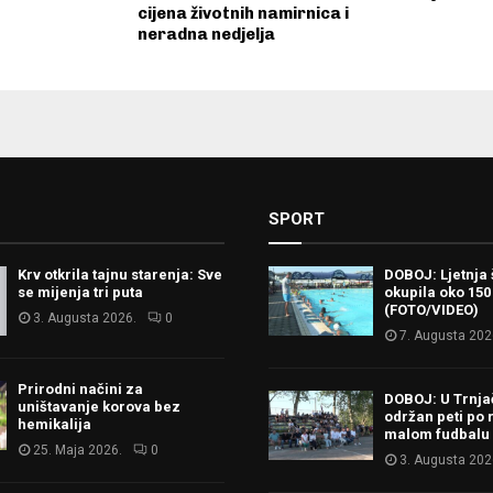
cijena životnih namirnica i
neradna nedjelja
SPORT
Krv otkrila tajnu starenja: Sve
DOBOJ: Ljetnja 
se mijenja tri puta
okupila oko 150
(FOTO/VIDEO)
3. Augusta 2026.
0
7. Augusta 202
Prirodni načini za
DOBOJ: U Trnj
uništavanje korova bez
održan peti po 
hemikalija
malom fudbalu
25. Maja 2026.
0
3. Augusta 202