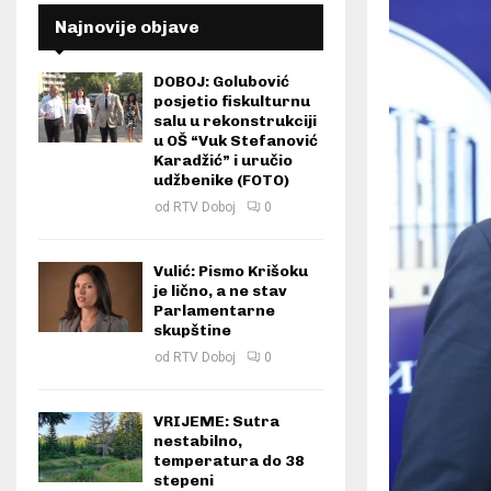
Najnovije objave
DOBOJ: Golubović
posjetio fiskulturnu
salu u rekonstrukciji
u OŠ “Vuk Stefanović
Karadžić” i uručio
udžbenike (FOTO)
od
RTV Doboj
0
Vulić: Pismo Krišoku
je lično, a ne stav
Parlamentarne
skupštine
od
RTV Doboj
0
VRIJEME: Sutra
nestabilno,
temperatura do 38
stepeni