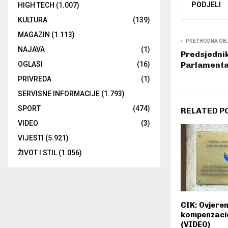
PODJELI
HIGH TECH
(1.007)
KULTURA
(139)
MAGAZIN
(1.113)
PRETHODNA OB
NAJAVA
(1)
Predsjedni
Parlament
OGLASI
(16)
PRIVREDA
(1)
SERVISNE INFORMACIJE
(1.793)
SPORT
(474)
RELATED P
VIDEO
(3)
VIJESTI
(5.921)
ŽIVOT I STIL
(1.056)
CIK: Ovjeren
kompenzaci
(VIDEO)