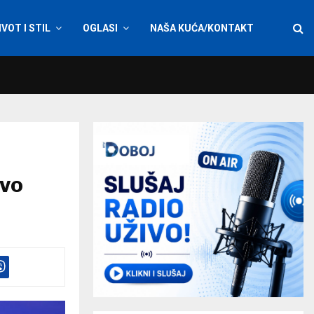
IVOT I STIL
OGLASI
NAŠA KUĆA/KONTAKT
tvo