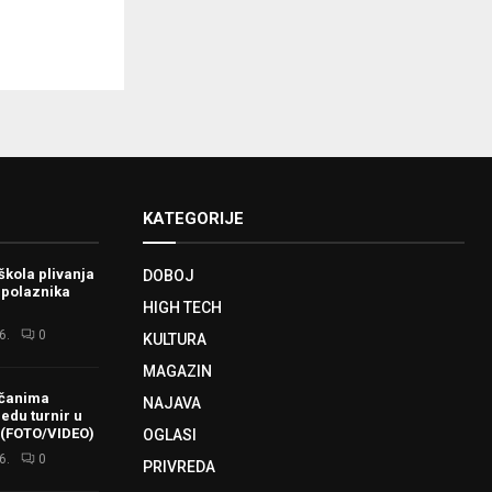
KATEGORIJE
škola plivanja
DOBOJ
 polaznika
HIGH TECH
6.
0
KULTURA
MAGAZIN
ačanima
NAJAVA
redu turnir u
 (FOTO/VIDEO)
OGLASI
6.
0
PRIVREDA