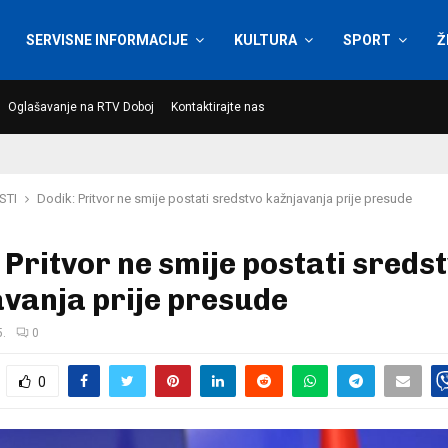
SERVISNE INFORMACIJE
KULTURA
SPORT
Ž
Oglašavanje na RTV Doboj
Kontaktirajte nas
STI
Dodik: Pritvor ne smije postati sredstvo kažnjavanja prije presude
 Pritvor ne smije postati sreds
vanja prije presude
5.
0
0