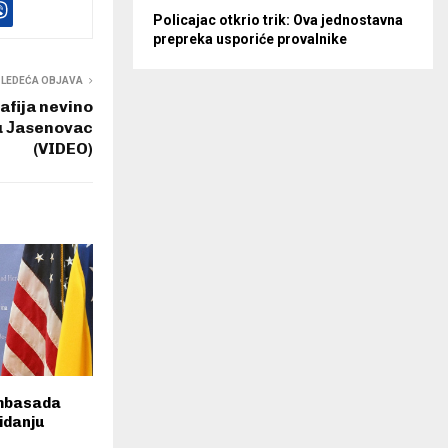
Policajac otkrio trik: Ova jednostavna
prepreka usporiće provalnike
SLEDEĆA OBJAVA
afija nevino
ru Јasenovac
(VIDEO)
Ambasada
idanju