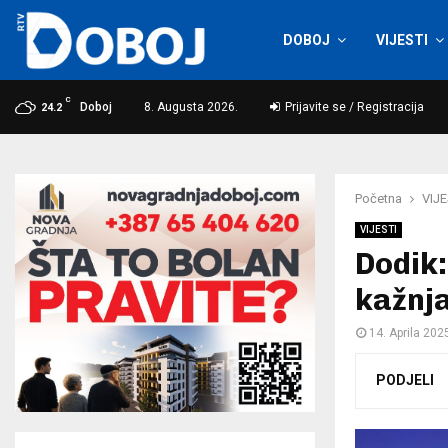
DOBOJ
VIJESTI
C
Doboj
8. Augusta 2026.
Prijavite se / Registracija
24.2
Početna
VIJE
VIJESTI
Dodik:
kažnja
14. Aprila 202
PODJELI