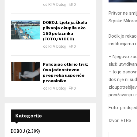
od
RTV Doboj
0
Pritvor ne smi
Srpske Milora
DOBOJ: Ljetnja škola
plivanja okupila oko
150 polaznika
Dodik je reka
(FOTO/VIDEO)
institucijama 
od
RTV Doboj
0
– Njegovo zadr
služi utvrđiva
Policajac otkrio trik:
Ova jednostavna
– to je osnovn
prepreka usporiće
dok nije ni su
provalnike
zloupotrebljav
od
RTV Doboj
0
ponižavanja i 
Foto: predsjed
Kategorije
Izvor: RTRS
DOBOJ
(2.399)