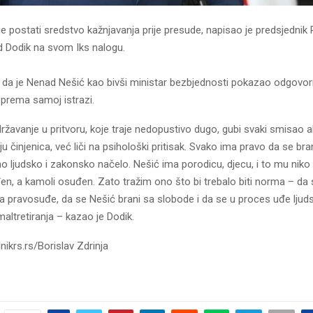
je postati sredstvo kažnjavanja prije presude, napisao je predsjednik
d Dodik na svom Iks nalogu.
o da je Nenad Nešić kao bivši ministar bezbjednosti pokazao odgovo
i prema samoj istrazi.
žavanje u pritvoru, koje traje nedopustivo dugo, gubi svaki smisao a
nju činjenica, već liči na psihološki pritisak. Svako ima pravo da se br
o ljudsko i zakonsko načelo. Nešić ima porodicu, djecu, i to mu niko 
đen, a kamoli osuđen. Zato tražim ono što bi trebalo biti norma – da
a pravosuđe, da se Nešić brani sa slobode i da se u proces uđe ljuds
maltretiranja – kazao je Dodik.
nikrs.rs/Borislav Zdrinja