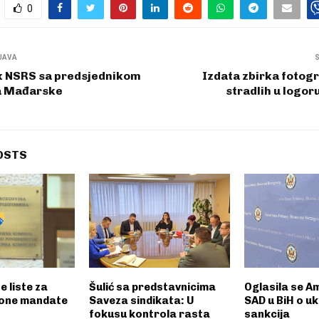
0
JAVA
k NSRS sa predsjednikom
Izdata zbirka fotogr
a Mađarske
stradlih u logo
OSTS
e liste za
Šulić sa predstavnicima
Oglasila se 
one mandate
Saveza sindikata: U
SAD u BiH o uk
fokusu kontrola rasta
sankcija