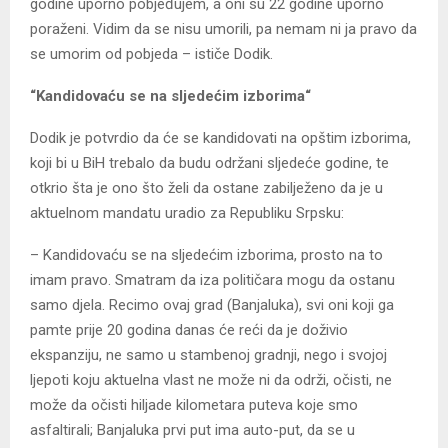
godine uporno pobjeđujem, a oni su 22 godine uporno
poraženi. Vidim da se nisu umorili, pa nemam ni ja pravo da
se umorim od pobjeda – ističe Dodik.
“Kandidovaću se na sljedećim izborima“
Dodik je potvrdio da će se kandidovati na opštim izborima,
koji bi u BiH trebalo da budu održani sljedeće godine, te
otkrio šta je ono što želi da ostane zabilježeno da je u
aktuelnom mandatu uradio za Republiku Srpsku:
– Kandidovaću se na sljedećim izborima, prosto na to
imam pravo. Smatram da iza političara mogu da ostanu
samo djela. Recimo ovaj grad (Banjaluka), svi oni koji ga
pamte prije 20 godina danas će reći da je doživio
ekspanziju, ne samo u stambenoj gradnji, nego i svojoj
ljepoti koju aktuelna vlast ne može ni da održi, očisti, ne
može da očisti hiljade kilometara puteva koje smo
asfaltirali; Banjaluka prvi put ima auto-put, da se u