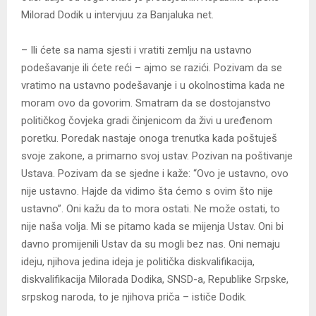
Milorad Dodik u intervjuu za Banjaluka net.
– Ili ćete sa nama sjesti i vratiti zemlju na ustavno
podešavanje ili ćete reći – ajmo se razići. Pozivam da se
vratimo na ustavno podešavanje i u okolnostima kada ne
moram ovo da govorim. Smatram da se dostojanstvo
političkog čovjeka gradi činjenicom da živi u uređenom
poretku. Poredak nastaje onoga trenutka kada poštuješ
svoje zakone, a primarno svoj ustav. Pozivan na poštivanje
Ustava. Pozivam da se sjedne i kaže: “Ovo je ustavno, ovo
nije ustavno. Hajde da vidimo šta ćemo s ovim što nije
ustavno”. Oni kažu da to mora ostati. Ne može ostati, to
nije naša volja. Mi se pitamo kada se mijenja Ustav. Oni bi
davno promijenili Ustav da su mogli bez nas. Oni nemaju
ideju, njihova jedina ideja je politička diskvalifikacija,
diskvalifikacija Milorada Dodika, SNSD-a, Republike Srpske,
srpskog naroda, to je njihova priča – ističe Dodik.