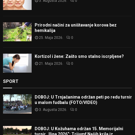
3. Augusta 2026.
0
Prirodni načini za uništavanje korova bez
hemikalija
25. Maja 2026.
0
Kortizol i žene: Zašto smo stalno iscrpljene?
21. Maja 2026.
0
SPORT
DOBOJ: U Trnjačanima održan peti po redu turnir
u malom fudbalu (FOTO/VIDEO)
3. Augusta 2026.
0
DOBOJ: U Kožuhama održan 15. Memorijalni
turnir „Ilina 2026“; Trijumf Naših krila iz