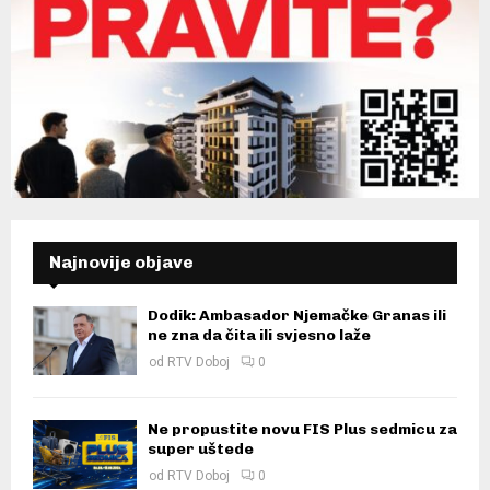
Najnovije objave
Dodik: Ambasador Njemačke Granas ili
ne zna da čita ili svjesno laže
od
RTV Doboj
0
Ne propustite novu FIS Plus sedmicu za
super uštede
od
RTV Doboj
0