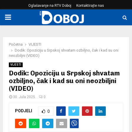
Oglašavanje na RTV Doboj
Kontaktirajte nas
PRIMARY
MENU
Početna
VIJESTI
Dodik: Opoziciju u Srpskoj shvatam ozbiljno, čak i kad su oni
neozbiljni (VIDEO)
VIJESTI
Dodik: Opoziciju u Srpskoj shvatam
ozbiljno, čak i kad su oni neozbiljni
(VIDEO)
30. Jula 2025.
0
PODJELI
0