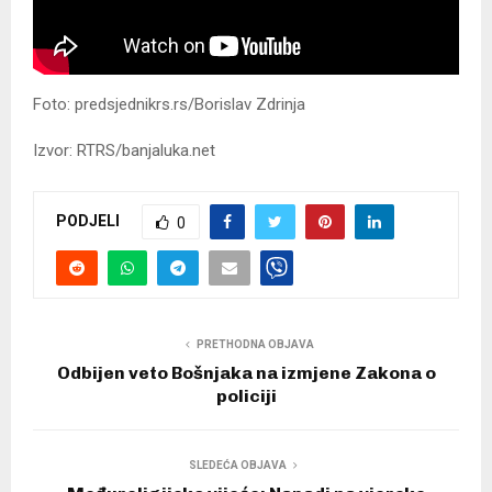
Foto: predsjednikrs.rs/Borislav Zdrinja
Izvor: RTRS/banjaluka.net
PODJELI
0
PRETHODNA OBJAVA
Odbijen veto Bošnjaka na izmjene Zakona o
policiji
SLEDEĆA OBJAVA