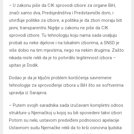
– U zakonu piše da CIK sprovodi izbore za organe BiH,
znači samo dva, Predsjedništva i Predstavnički dom, i
utvrđuje politike za izbore, a politika je da zbori moraju biti
javni, transparentni; Nigdje u zakonu ne piše da CIK
sprovodi izbore. Tu tehnologiju koju nama sada uvaljuju
probali su neke dijelove i na lokalnim izborima, a SNSD je
više dobio na tim mjestima, nego na nekim drugima. Zašto
nikada niste rekli da je to potvrdilo legitimnost izbora –
upitao je Dodik.
Dodao je da je ključni problem korišćenja savremene
tehnologije za sprovođenje izbora u BiH što se softverima
upravlja iz Sarajeva.
– Putem svojih saradnika sada izučavam kompletni odnos
strukture u Njemačkoj u kojoj su bili spovedeni takvi izbori.
Potom su neki, ustavom predviđeni podnosioci apelacije
Ustavnom sudu Njemačke rekli da to krši osnovna ljudska