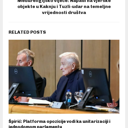
Međureligijsko vijeće: Napadi na vjerske
objekte u Kaknju i Tuzli-udar na temeljne
vrijednosti društva
RELATED POSTS
Špirić: Platforma opozicije vodi ka unitarizaciji i
jednodomom parlamentu