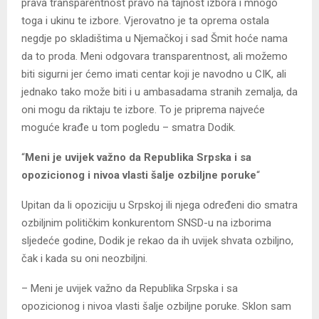
prava transparentnost pravo na tajnost izbora i mnogo
toga i ukinu te izbore. Vjerovatno je ta oprema ostala
negdje po skladištima u Njemačkoj i sad Šmit hoće nama
da to proda. Meni odgovara transparentnost, ali možemo
biti sigurni jer ćemo imati centar koji je navodno u CIK, ali
jednako tako može biti i u ambasadama stranih zemalja, da
oni mogu da riktaju te izbore. To je priprema najveće
moguće krađe u tom pogledu – smatra Dodik.
“
Meni je uvijek važno da Republika Srpska i sa
opozicionog i nivoa vlasti šalje ozbiljne poruke
“
Upitan da li opoziciju u Srpskoj ili njega određeni dio smatra
ozbiljnim političkim konkurentom SNSD-u na izborima
sljedeće godine, Dodik je rekao da ih uvijek shvata ozbiljno,
čak i kada su oni neozbiljni.
– Meni je uvijek važno da Republika Srpska i sa
opozicionog i nivoa vlasti šalje ozbiljne poruke. Sklon sam