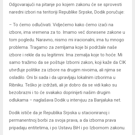
Odgovarajući na pitanje po kojem zakonu će se sprovesti
naredni izbori na teritoriji Republike Srpske, Dodik poručuje:
– To ćemo odlučivati. Vidjećemo kako ćemo izaći na
izbore, ima vremena za to. Imamo već donesene zakone u
tom pogledu. Naravno, nismo mi iracionalni, ima tu mnogo
problema. Tragamo za zemljama koje bi podržale naše
izbore i rekle da su legitimni. Ima zemalja koje to hoće. Mi
samo tražimo da se poštuje Izborni zakon, koji kaže da CIK
utvrđuje politike za izbore na drugim nivoima, ali njima se
osladilo. Oni bi sada i da upravljaju lokalnim izborima u
Ribniku. Teško je izdržati, ali je dobro da se vidi kako su
bezobrazni i to će svakako doprinijeti našim drugim
odlukama – naglašava Dodik u intervjuu za Banjaluka net.
Dodik ističe da je Republika Srpska u stacioniranoj i
permanentnoj borbi za svoja prava, a da izborna prava
pripadaju entitetima, i po Ustavu BiH i po Izbornom zakonu.