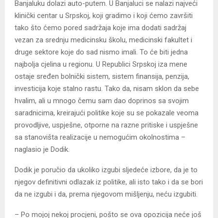
Banjaluku dolazi auto-putem. U Banjaluci se nalazi najveći
klinički centar u Srpskoj, koji gradimo i koji ćemo završiti
tako što ćemo pored sadržaja koje ima dodati sadržaj
vezan za srednju medicinsku školu, medicinski fakultet i
druge sektore koje do sad nismo imali. To će biti jedna
najbolja cjelina u regionu. U Republici Srpskoj iza mene
ostaje sređen bolnički sistem, sistem finansija, penzija,
investicija koje stalno rastu. Tako da, nisam sklon da sebe
hvalim, ali u mnogo čemu sam dao doprinos sa svojim
saradnicima, kreirajući politike koje su se pokazale veoma
provodljive, uspješne, otporne na razne pritiske i uspješne
sa stanovišta realizacije u nemogućim okolnostima –
naglasio je Dodik.
Dodik je poručio da ukoliko izgubi sljedeće izbore, da je to
njegov definitivni odlazak iz politike, ali isto tako i da se bori
da ne izgubi i da, prema njegovom mišljenju, neću izgubiti.
– Po mojoj nekoj procjeni, pošto se ova opozicija neće još