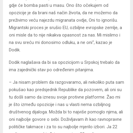
gdje će bomba pasti u masu. Ono što očekujem od
opozicije je da brani naš način života, da ne možemo da
preživimo veću najezdu migranata ovdje, Oni to ignorišu.
Migrantski proces je srušio EU, ozbiljne evropske zemlje, a
oni misle da to nije nikakva opasnost za nas. Mi mislimo i
na svu sreću mi donosimo odluku, a ne oni“, kazao je
Dodik.
Dodik naglašava da bi sa opozicijom u Srpskoj trebalo da
ima zajednički stav po određenim pitanjima.
– Јa nisam problem da razgovaramo, ali nekoliko puta sam
pokušao kao predsjednik Republike da pozovem, ali oni su
tu došli samo da iznesu svoje protivne platforme. Žao mi
je što između opozicije i nas u vlasti nema ozbiljnog
društvenog dijaloga. Možda bi to najviše pomoglo njima, ali
oni najbolje govore o sebi. Doživljavam ih kao ravnopravne
političke takmace i za to su najbolje mjerilo izbori. Јa 22