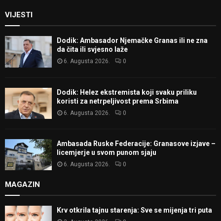
VIJESTI
Dodik: Ambasador Njemačke Granas ili ne zna
da čita ili svjesno laže
6. Augusta 2026.
0
Dodik: Helez ekstremista koji svaku priliku
koristi za netrpeljivost prema Srbima
6. Augusta 2026.
0
Ambasada Ruske Federacije: Granasove izjave –
licemjerje u svom punom sjaju
6. Augusta 2026.
0
MAGAZIN
Krv otkrila tajnu starenja: Sve se mijenja tri puta