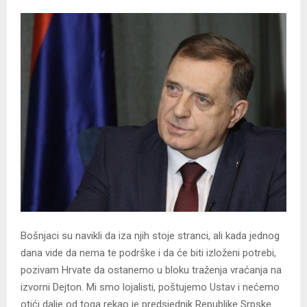
Bošnjaci su navikli da iza njih stoje stranci, ali kada jednog
dana vide da nema te podrške i da će biti izloženi potrebi,
pozivam Hrvate da ostanemo u bloku traženja vraćanja na
izvorni Dejton. Mi smo lojalisti, poštujemo Ustav i nećemo
otići dalje od toga rekao je predsjednik Republike Srpske