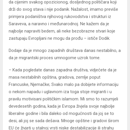
da cijenim svakog opozicionog, dosljednog političara koji
drži do svog stava i nije podanik. Nažalost, imamo previše
primjera podaništva njihovog rukovodstva i strukturi iz
Saraveva, a naravno i međunarodnoj. Ne kažem da je
najbolje napraviti bedem, ali neke bezobrazne stvari koje
zastupaju Evropljani ne mogu da prođu – ističe Dodik.
Dodaje da je mnogo zapadnih društava danas nestabilno, a
da je migrantski proces umnogome uzrok tome.
– Kada pogledate danas zapadna društva, vidjećete da je
masa nestabilnih opština, gradova, zemlje poput
Francuske, Njemačke; Svako malo pa dobijete informaciju
o nekom napadu i uglavnom iza toga stoje migranti i u
pravilu motivisani političkim islamom. Mi smo to razumjeli
devedesetih godina, kada je Evropa živjela svoje najbolje
liberalne godine i bila daleko od mogućnosti da joj se to
desi, ali joj se sada dešava. Mnoge opštine i gradovi širom
EU će živjeti u stalnoj vrsti niske destabilizacije ili strahu