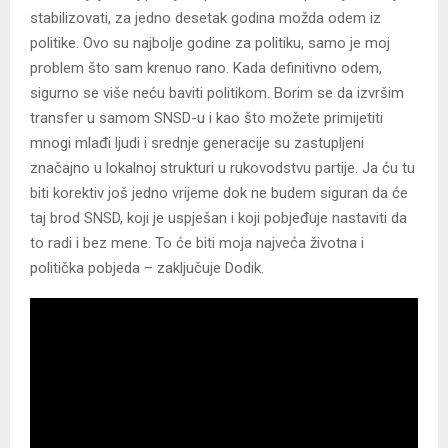
stabilizovati, za jedno desetak godina možda odem iz
politike. Ovo su najbolje godine za politiku, samo je moj
problem što sam krenuo rano. Kada definitivno odem,
sigurno se više neću baviti politikom. Borim se da izvršim
transfer u samom SNSD-u i kao što možete primijetiti
mnogi mlađi ljudi i srednje generacije su zastupljeni
značajno u lokalnoj strukturi u rukovodstvu partije. Јa ću tu
biti korektiv još jedno vrijeme dok ne budem siguran da će
taj brod SNSD, koji je uspješan i koji pobjeđuje nastaviti da
to radi i bez mene. To će biti moja najveća životna i
politička pobjeda – zaključuje Dodik.