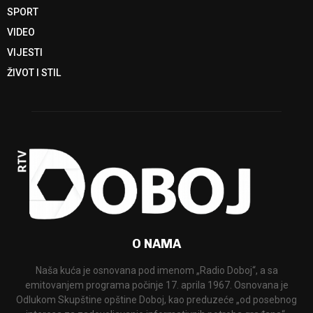
SPORT
VIDEO
VIJESTI
ŽIVOT I STIL
O NAMA
Naša kuća je osnovana pod imenom „Radio Doboj“, a sa
emitovanjem programa počinje 17. aprila 1967. Osnovana je
Odlukom Skupštine opštine Doboj, kao preduzeće „od posebnog