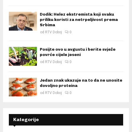
Dodik: Helez ekstremista koji svaku
priliku koristi za netrpeljivost prema
Srbima
od
RTV Doboj
0
Posijte ovo u avgustu i berite svježe
povrće cijele jeseni
od
RTV Doboj
0
Jedan znak ukazuje na to da ne unosite
dovoljno proteina
od
RTV Doboj
0
Kategorije