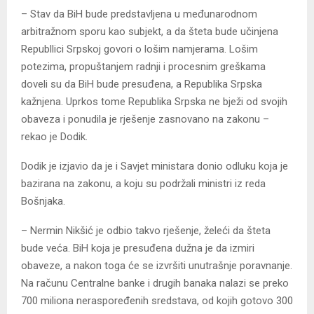
– Stav da BiH bude predstavljena u međunarodnom
arbitražnom sporu kao subjekt, a da šteta bude učinjena
Republlici Srpskoj govori o lošim namjerama. Lošim
potezima, propuštanjem radnji i procesnim greškama
doveli su da BiH bude presuđena, a Republika Srpska
kažnjena. Uprkos tome Republika Srpska ne bježi od svojih
obaveza i ponudila je rješenje zasnovano na zakonu –
rekao je Dodik.
Dodik je izjavio da je i Savjet ministara donio odluku koja je
bazirana na zakonu, a koju su podržali ministri iz reda
Bošnjaka.
– Nermin Nikšić je odbio takvo rješenje, želeći da šteta
bude veća. BiH koja je presuđena dužna je da izmiri
obaveze, a nakon toga će se izvršiti unutrašnje poravnanje.
Na računu Centralne banke i drugih banaka nalazi se preko
700 miliona neraspoređenih sredstava, od kojih gotovo 300