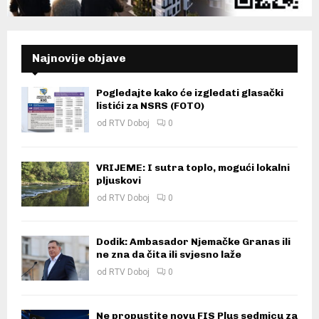
Najnovije objave
Pogledajte kako će izgledati glasački
listići za NSRS (FOTO)
od
RTV Doboj
0
VRIJEME: I sutra toplo, mogući lokalni
pljuskovi
od
RTV Doboj
0
Dodik: Ambasador Njemačke Granas ili
ne zna da čita ili svjesno laže
od
RTV Doboj
0
Ne propustite novu FIS Plus sedmicu za