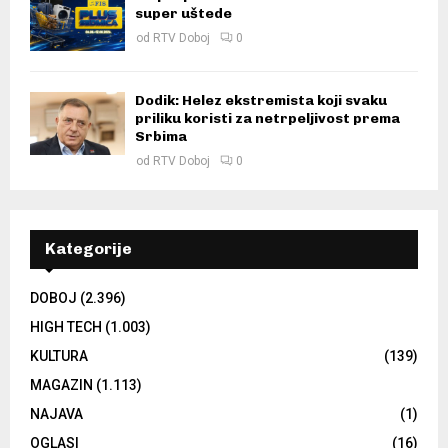
super uštede
od
RTV Doboj
0
Dodik: Helez ekstremista koji svaku
priliku koristi za netrpeljivost prema
Srbima
od
RTV Doboj
0
Kategorije
DOBOJ
(2.396)
HIGH TECH
(1.003)
KULTURA
(139)
MAGAZIN
(1.113)
NAJAVA
(1)
OGLASI
(16)