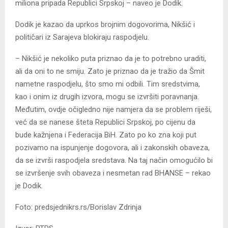
miliona pripada Republici Srpskoj – naveo je Dodik.
Dodik je kazao da uprkos brojnim dogovorima, Nikšić i
političari iz Sarajeva blokiraju raspodjelu.
– Nikšić je nekoliko puta priznao da je to potrebno uraditi,
ali da oni to ne smiju. Zato je priznao da je tražio da Šmit
nametne raspodjelu, što smo mi odbili. Tim sredstvima,
kao i onim iz drugih izvora, mogu se izvršiti poravnanja.
Međutim, ovdje očigledno nije namjera da se problem riješi,
već da se nanese šteta Republici Srpskoj, po cijenu da
bude kažnjena i Federacija BiH. Zato po ko zna koji put
pozivamo na ispunjenje dogovora, ali i zakonskih obaveza,
da se izvrši raspodjela sredstava. Na taj način omogućilo bi
se izvršenje svih obaveza i nesmetan rad BHANSE – rekao
je Dodik.
Foto: predsjednikrs.rs/Borislav Zdrinja