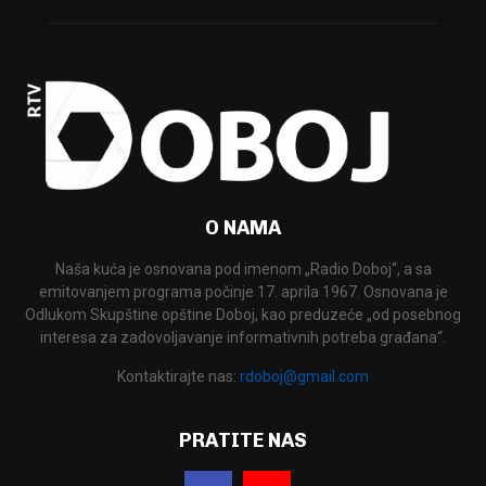
O NAMA
Naša kuća je osnovana pod imenom „Radio Doboj“, a sa
emitovanjem programa počinje 17. aprila 1967. Osnovana je
Odlukom Skupštine opštine Doboj, kao preduzeće „od posebnog
interesa za zadovoljavanje informativnih potreba građana“.
Kontaktirajte nas:
rdoboj@gmail.com
PRATITE NAS