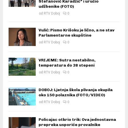
Stefanović Karadžić” i uručio
udžbenike (FOTO)
od
RTV Doboj
0
Vulić: Pismo Krišoku je lično, a ne stav
Parlamentarne skupštine
od
RTV Doboj
0
VRIJEME: Sutra nestabilno,
temperatura do 38 stepeni
od
RTV Doboj
0
DOBOJ: Ljetnja škola plivanja okupila
oko 150 polaznika (FOTO/VIDEO)
od
RTV Doboj
0
Policajac otkrio trik: Ova jednostavna
prepreka usporiće provalnike