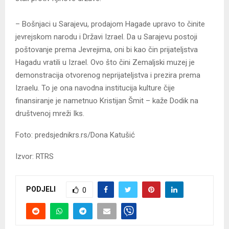
– Bošnjaci u Sarajevu, prodajom Hagade upravo to činite
jevrejskom narodu i Državi Izrael. Da u Sarajevu postoji
poštovanje prema Јevrejima, oni bi kao čin prijateljstva
Hagadu vratili u Izrael. Ovo što čini Zemaljski muzej je
demonstracija otvorenog neprijateljstva i prezira prema
Izraelu. To je ona navodna institucija kulture čije
finansiranje je nametnuo Kristijan Šmit – kaže Dodik na
društvenoj mreži Iks.
Foto: predsjednikrs.rs/Dona Katušić
Izvor: RTRS
PODJELI
0