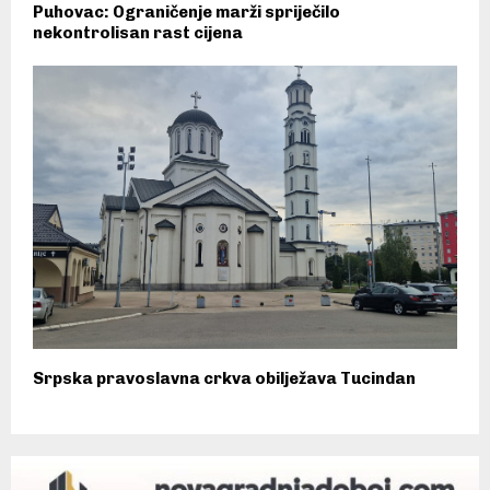
Puhovac: Ograničenje marži spriječilo
nekontrolisan rast cijena
Srpska pravoslavna crkva obilježava Tucindan