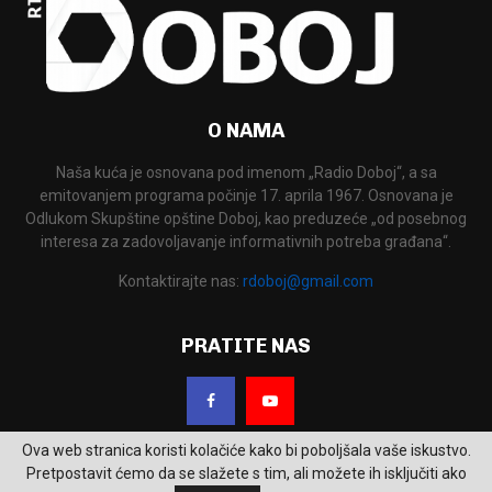
O NAMA
Naša kuća je osnovana pod imenom „Radio Doboj“, a sa
emitovanjem programa počinje 17. aprila 1967. Osnovana je
Odlukom Skupštine opštine Doboj, kao preduzeće „od posebnog
interesa za zadovoljavanje informativnih potreba građana“.
Kontaktirajte nas:
rdoboj@gmail.com
PRATITE NAS
Ova web stranica koristi kolačiće kako bi poboljšala vaše iskustvo.
Pretpostavit ćemo da se slažete s tim, ali možete ih isključiti ako