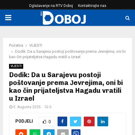
Oglašavanje na RTV Doboj
Kontaktirajte nas
PRIMARY
MENU
Početna
VIJESTI
Dodik: Da u Sarajevu postoji poštovanje prema Јevrejima, oni bi
kao čin prijateljstva Hagadu vratili u Izrael
VIJESTI
Dodik: Da u Sarajevu postoji
poštovanje prema Јevrejima, oni bi
kao čin prijateljstva Hagadu vratili
u Izrael
5. Augusta 2025.
0
PODJELI
0