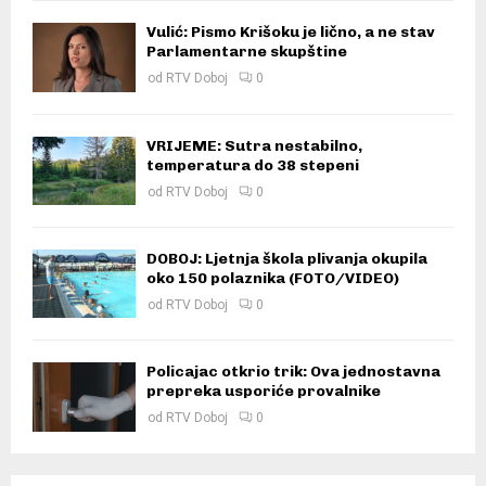
Vulić: Pismo Krišoku je lično, a ne stav
Parlamentarne skupštine
od
RTV Doboj
0
VRIJEME: Sutra nestabilno,
temperatura do 38 stepeni
od
RTV Doboj
0
DOBOJ: Ljetnja škola plivanja okupila
oko 150 polaznika (FOTO/VIDEO)
od
RTV Doboj
0
Policajac otkrio trik: Ova jednostavna
prepreka usporiće provalnike
od
RTV Doboj
0