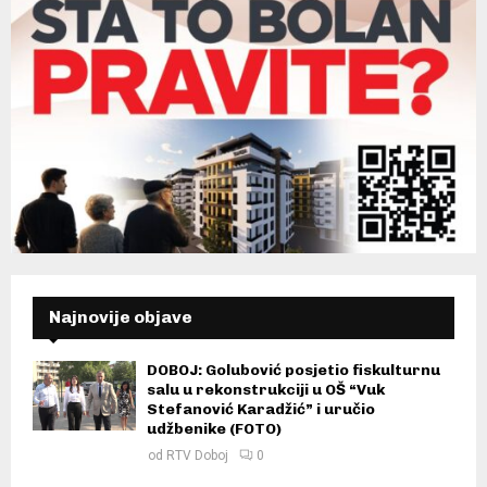
Najnovije objave
DOBOJ: Golubović posjetio fiskulturnu
salu u rekonstrukciji u OŠ “Vuk
Stefanović Karadžić” i uručio
udžbenike (FOTO)
od
RTV Doboj
0