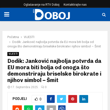
Oglašavanje na RTV Doboj
Kontaktirajte nas
PRIMARY
MENU
Početna
VIJESTI
Dodik: Јanković najbolja potvrda da EU mora biti bolja od
onoga što demonstriraju briselske birokrate i njihov simbol – Šmit
VIJESTI
Dodik: Јanković najbolja potvrda da
EU mora biti bolja od onoga što
demonstriraju briselske birokrate i
njihov simbol – Šmit
17. Septembra 2025.
0
PODJELI
0