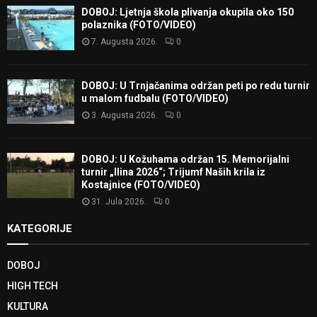
DOBOJ: Ljetnja škola plivanja okupila oko 150
polaznika (FOTO/VIDEO)
7. Augusta 2026.
0
DOBOJ: U Trnjačanima održan peti po redu turnir
u malom fudbalu (FOTO/VIDEO)
3. Augusta 2026.
0
DOBOJ: U Kožuhama održan 15. Memorijalni
turnir „Ilina 2026“; Trijumf Naših krila iz
Kostajnice (FOTO/VIDEO)
31. Jula 2026.
0
KATEGORIJE
DOBOJ
HIGH TECH
KULTURA