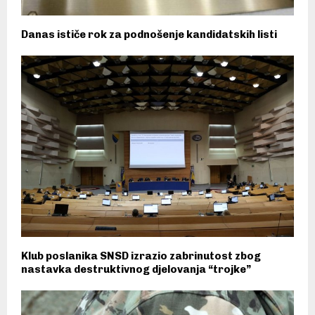
Danas ističe rok za podnošenje kandidatskih listi
Klub poslanika SNSD izrazio zabrinutost zbog
nastavka destruktivnog djelovanja “trojke”