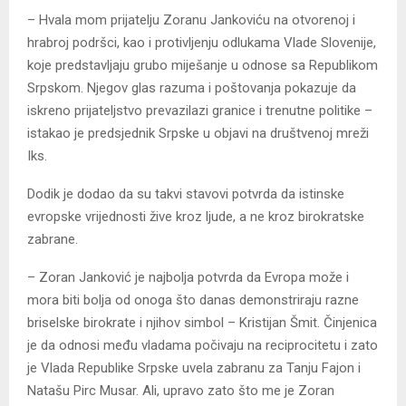
– Hvala mom prijatelju Zoranu Јankoviću na otvorenoj i
hrabroj podršci, kao i protivljenju odlukama Vlade Slovenije,
koje predstavljaju grubo miješanje u odnose sa Republikom
Srpskom. Njegov glas razuma i poštovanja pokazuje da
iskreno prijateljstvo prevazilazi granice i trenutne politike –
istakao je predsjednik Srpske u objavi na društvenoj mreži
Iks.
Dodik je dodao da su takvi stavovi potvrda da istinske
evropske vrijednosti žive kroz ljude, a ne kroz birokratske
zabrane.
– Zoran Јanković je najbolja potvrda da Evropa može i
mora biti bolja od onoga što danas demonstriraju razne
briselske birokrate i njihov simbol – Kristijan Šmit. Činjenica
je da odnosi među vladama počivaju na reciprocitetu i zato
je Vlada Republike Srpske uvela zabranu za Tanju Fajon i
Natašu Pirc Musar. Ali, upravo zato što me je Zoran