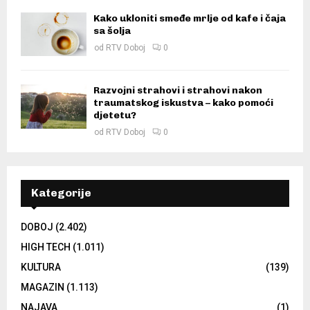
Kako ukloniti smeđe mrlje od kafe i čaja
sa šolja
od
RTV Doboj
0
Razvojni strahovi i strahovi nakon
traumatskog iskustva – kako pomoći
djetetu?
od
RTV Doboj
0
Kategorije
DOBOJ
(2.402)
HIGH TECH
(1.011)
KULTURA
(139)
MAGAZIN
(1.113)
NAJAVA
(1)