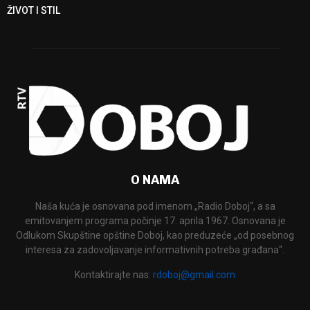
ŽIVOT I STIL
O NAMA
Naša kuća je osnovana pod imenom „Radio Doboj“, a sa
emitovanjem programa počinje 17. aprila 1967. Osnovana je
Odlukom Skupštine opštine Doboj, kao preduzeće „od posebnog
interesa za zadovoljavanje informativnih potreba građana“.
Kontaktirajte nas:
rdoboj@gmail.com