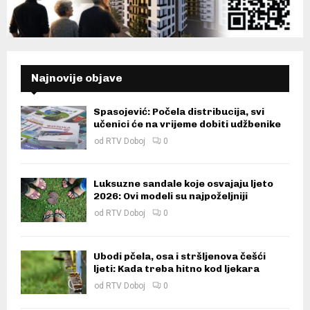
Najnovije objave
Spasojević: Počela distribucija, svi
učenici će na vrijeme dobiti udžbenike
od
RTV Doboj
0
Luksuzne sandale koje osvajaju ljeto
2026: Ovi modeli su najpoželjniji
od
RTV Doboj
0
Ubodi pčela, osa i stršljenova češći
ljeti: Kada treba hitno kod ljekara
od
RTV Doboj
0