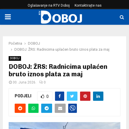
Oglašavanje na RTV Doboj
Kontaktirajte nas
PRIMARY
MENU
Početna
DOBOJ
DOBOJ: ŽRS: Radnicima uplaćen bruto iznos plata za maj
DOBOJ
DOBOJ: ŽRS: Radnicima uplaćen
bruto iznos plata za maj
30. Juna 2026.
0
PODJELI
0