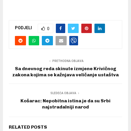
PODJELI
0
PRETHODNA OBJAVA
Sa dnevnog reda skinute izmjene Krivičnog
zakona kojima se kažnjava veličanje ustaštva
SLEDEĆA OBJAVA
Košarac: Nepobitna istina je da su Srbi
najstradalniji narod
RELATED POSTS