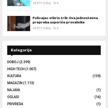
od
RTV Doboj
0
Policajac otkrio trik: Ova jednostavna
prepreka usporiće provalnike
od
RTV Doboj
0
Kategorije
DOBOJ
(2.399)
HIGH TECH
(1.007)
KULTURA
(139)
MAGAZIN
(1.113)
NAJAVA
(1)
OGLASI
(16)
PRIVREDA
(1)