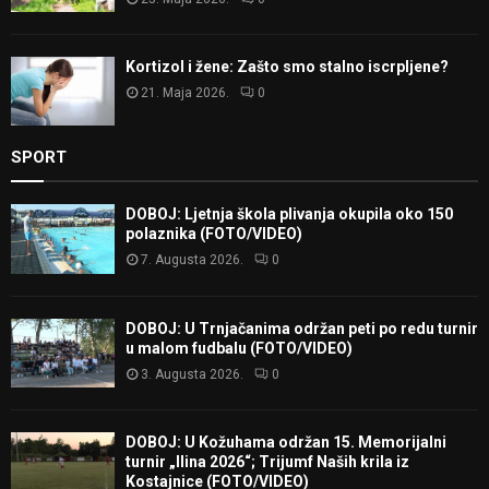
Kortizol i žene: Zašto smo stalno iscrpljene?
21. Maja 2026.
0
SPORT
DOBOJ: Ljetnja škola plivanja okupila oko 150
polaznika (FOTO/VIDEO)
7. Augusta 2026.
0
DOBOJ: U Trnjačanima održan peti po redu turnir
u malom fudbalu (FOTO/VIDEO)
3. Augusta 2026.
0
DOBOJ: U Kožuhama održan 15. Memorijalni
turnir „Ilina 2026“; Trijumf Naših krila iz
Kostajnice (FOTO/VIDEO)