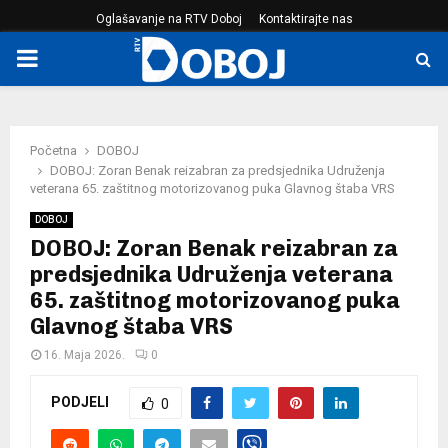
Oglašavanje na RTV Doboj
Kontaktirajte nas
PRIMARY
MENU
Početna
DOBOJ
DOBOJ: Zoran Benak reizabran za predsjednika Udruženja
veterana 65. zaštitnog motorizovanog puka Glavnog štaba VRS
DOBOJ
DOBOJ: Zoran Benak reizabran za
predsjednika Udruženja veterana
65. zaštitnog motorizovanog puka
Glavnog štaba VRS
16. Maja 2026.
0
PODJELI
0