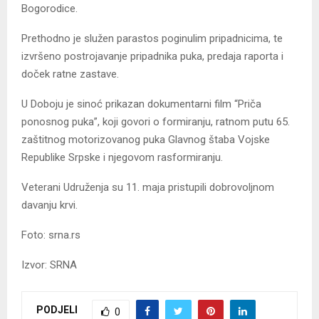
Bogorodice.
Prethodno je služen parastos poginulim pripadnicima, te
izvršeno postrojavanje pripadnika puka, predaja raporta i
doček ratne zastave.
U Doboju je sinoć prikazan dokumentarni film “Priča
ponosnog puka”, koji govori o formiranju, ratnom putu 65.
zaštitnog motorizovanog puka Glavnog štaba Vojske
Republike Srpske i njegovom rasformiranju.
Veterani Udruženja su 11. maja pristupili dobrovoljnom
davanju krvi.
Foto: srna.rs
Izvor: SRNA
PODJELI
0