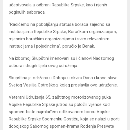
učestvovala u odbrani Republike Srpske, kao i njenih
poginulih saboraca.
“Radićemo na poboljšanju statusa boraca zajedno sa
institucijama Republike Srpske, Boračkom organizacijom,
mjesnim boračkim organizacijama i svim relevantnim
institucijama i pojedincima”, poručio je Benak.
Na izbornoj Skupštini imenovani su i članovi Nadzornog
odbora i drugih tijela ovog udruženja.
Skupština je održana u Doboju u okviru Dana i krsne slave
Svetog Vasilija Ostroškog, kojeg proslavlja ovo udruženje.
Veterani Udruženja 65. zaštitnog motorizovanog puka
Vojske Republike Srpske jutros su položili vijence kod
spomen-biste najmlađem odlikovanom borcu Vojske
Republike Srpske Spomenku Gostiću, koja se nalazi u porti
dobojskog Sabornog spomen-hrama Rođenja Presvete