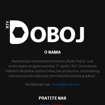
O NAMA
Naša kuća je osnovana pod imenom „Radio Doboj“, a sa
emitovanjem programa počinje 17. aprila 1967. Osnovana je
Odlukom Skupštine opštine Doboj, kao preduzeće „od posebnog
interesa za zadovoljavanje informativnih potreba građana“.
Kontaktirajte nas:
rdoboj@gmail.com
PRATITE NAS