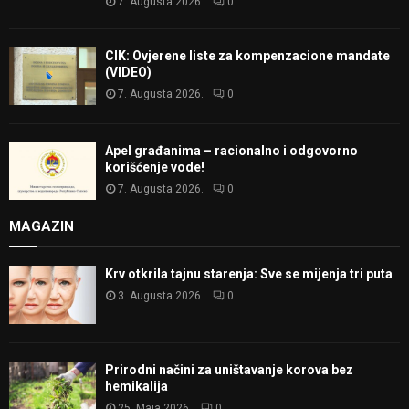
7. Augusta 2026.
0
CIK: Ovjerene liste za kompenzacione mandate
(VIDEO)
7. Augusta 2026.
0
Apel građanima – racionalno i odgovorno
korišćenje vode!
7. Augusta 2026.
0
MAGAZIN
Krv otkrila tajnu starenja: Sve se mijenja tri puta
3. Augusta 2026.
0
Prirodni načini za uništavanje korova bez
hemikalija
25. Maja 2026.
0