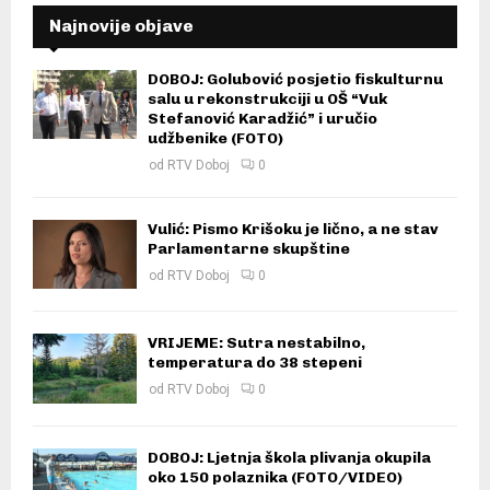
Najnovije objave
DOBOJ: Golubović posjetio fiskulturnu
salu u rekonstrukciji u OŠ “Vuk
Stefanović Karadžić” i uručio
udžbenike (FOTO)
od
RTV Doboj
0
Vulić: Pismo Krišoku je lično, a ne stav
Parlamentarne skupštine
od
RTV Doboj
0
VRIJEME: Sutra nestabilno,
temperatura do 38 stepeni
od
RTV Doboj
0
DOBOJ: Ljetnja škola plivanja okupila
oko 150 polaznika (FOTO/VIDEO)