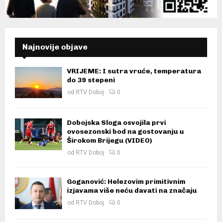
Najnovije objave
VRIJEME: I sutra vruće, temperatura
do 39 stepeni
od
RTV Doboj
0
Dobojska Sloga osvojila prvi
ovosezonski bod na gostovanju u
Širokom Brijegu (VIDEO)
od
RTV Doboj
0
Goganović: Helezovim primitivnim
izjavama više neću davati na značaju
od
RTV Doboj
0