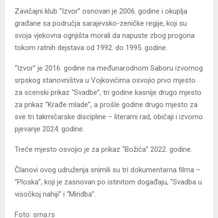
Zavičajni klub “Izvor” osnovan je 2006. godine i okuplja
građane sa područja sarajevsko-zeničke regije, koji su
svoja vjekovna ognjišta morali da napuste zbog progona
tokom ratnih dejstava od 1992. do 1995. godine.
“Izvor” je 2016. godine na međunarodnom Saboru izvornog
srpskog stanovništva u Vojkovićima osvojio prvo mjesto
za scenski prikaz “Svadbe”, tri godine kasnije drugo mjesto
za prikaz “Krađe mlade”, a prošle godine drugo mjesto za
sve tri takmičarske discipline – literarni rad, običaji i izvorno
pjevanje 2024. godine.
Treće mjesto osvojio je za prikaz “Božića” 2022. godine.
Članovi ovog udruženja snimili su tri dokumentarna filma –
“Ploska”, koji je zasnovan po istinitom događaju, “Svadba u
visočkoj nahiji” i “Miridba”.
Foto: srna.rs