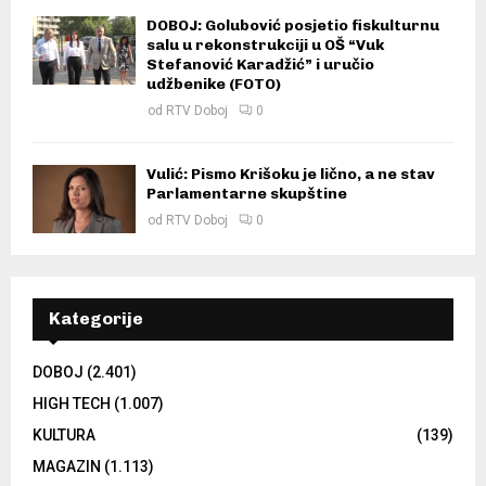
DOBOJ: Golubović posjetio fiskulturnu
salu u rekonstrukciji u OŠ “Vuk
Stefanović Karadžić” i uručio
udžbenike (FOTO)
od
RTV Doboj
0
Vulić: Pismo Krišoku je lično, a ne stav
Parlamentarne skupštine
od
RTV Doboj
0
Kategorije
DOBOJ
(2.401)
HIGH TECH
(1.007)
KULTURA
(139)
MAGAZIN
(1.113)