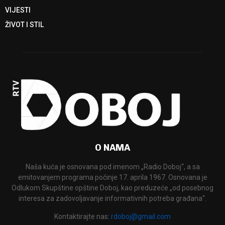
VIJESTI
ŽIVOT I STIL
O NAMA
Naša kuća je osnovana pod imenom „Radio Doboj“, a sa
emitovanjem programa počinje 17. aprila 1967. Osnovana je
Odlukom Skupštine opštine Doboj, kao preduzeće „od posebnog
interesa za zadovoljavanje informativnih potreba građana“.
Kontaktirajte nas:
rdoboj@gmail.com