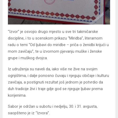
“Izvor” je osvojio drugo mjesto u sve tri takmičarske
discipline, i to u scenskom prikazu “Miridba”, literarnom
radu o temi “Od ljubavi do miridbe – priča o ženidbi krijući u
mom zavičaju”, te u izvornom pjevanju muške i ženske
grupe i muškog dvojca.
Iz udruženja su naveli da, iako više ne žive na svojim
ognjištima, i dalje ponosno čuvaju i njeguju običaje i kulturu
zavičaja, a postignuti rezultat još jednom je potvrdio da
duh tradicije živi i traje gdje god se njeguje ljubav prema
korijenima.
Sabor je održan u subotu i nedjelju, 30. i 31. avgusta,
saopšteno je iz “Izvora”.