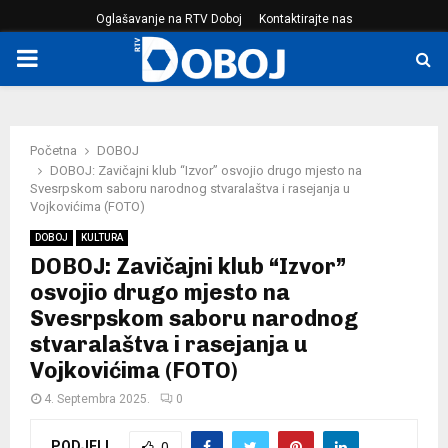
Oglašavanje na RTV Doboj
Kontaktirajte nas
PRIMARY
MENU
Početna
DOBOJ
DOBOJ: Zavičajni klub “Izvor” osvojio drugo mjesto na
Svesrpskom saboru narodnog stvaralaštva i rasejanja u
Vojkovićima (FOTO)
DOBOJ
KULTURA
DOBOJ: Zavičajni klub “Izvor”
osvojio drugo mjesto na
Svesrpskom saboru narodnog
stvaralaštva i rasejanja u
Vojkovićima (FOTO)
4. Septembra 2025.
0
PODJELI