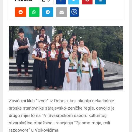
0
Zavičajni klub “Izvor” iz Doboja, koji okuplja nekadašnje
srpske stanovnike sarajevsko-zeničke regije, osvojio je
drugo mjesto na 19. Svesrpskom saboru kulturnog
stvaralaštva otadžbine i rasejanja “Pjesmo moja, mili
razgovore” u Vojkovićima.