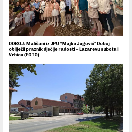
DOBOJ: Mališani iz JPU “Majke Jugović” Doboj
obilježii praznik dječije radosti – Lazarevu subotu i
Vrbicu (FOTO)