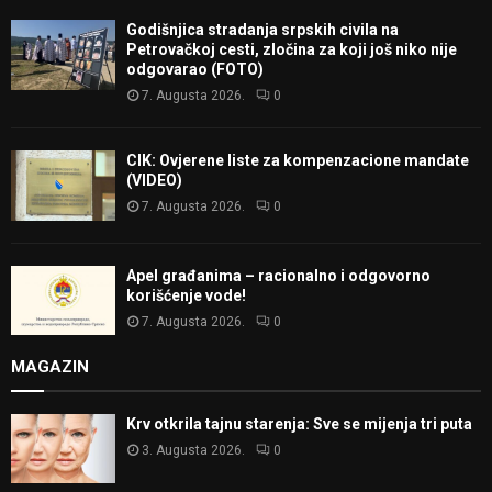
Godišnjica stradanja srpskih civila na
Petrovačkoj cesti, zločina za koji još niko nije
odgovarao (FOTO)
7. Augusta 2026.
0
CIK: Ovjerene liste za kompenzacione mandate
(VIDEO)
7. Augusta 2026.
0
Apel građanima – racionalno i odgovorno
korišćenje vode!
7. Augusta 2026.
0
MAGAZIN
Krv otkrila tajnu starenja: Sve se mijenja tri puta
3. Augusta 2026.
0