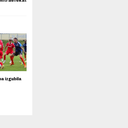
ontraefekat
a izgubila