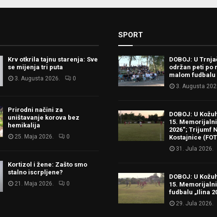
SPORT
Krv otkrila tajnu starenja: Sve
DOBOJ: U Trnj
se mijenja tri puta
održan peti po 
malom fudbalu
3. Augusta 2026.
0
3. Augusta 202
Prirodni načini za
DOBOJ: U Kožu
uništavanje korova bez
15. Memorijalni 
hemikalija
2026“; Trijumf N
25. Maja 2026.
0
Kostajnice (FO
31. Jula 2026.
Kortizol i žene: Zašto smo
stalno iscrpljene?
DOBOJ: U Kožu
21. Maja 2026.
0
15. Memorijalni
fudbalu „Ilina 2
29. Jula 2026.