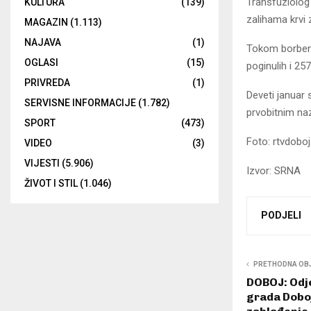
Transfuziolog 
KULTURA
(139)
zalihama krvi
MAGAZIN
(1.113)
NAJAVA
(1)
Tokom borbeni
OGLASI
(15)
poginulih i 257
PRIVREDA
(1)
Deveti januar 
SERVISNE INFORMACIJE
(1.782)
prvobitnim na
SPORT
(473)
Foto: rtvdoboj
VIDEO
(3)
VIJESTI
(5.906)
Izvor: SRNA
ŽIVOT I STIL
(1.046)
PODJELI
PRETHODNA OB
DOBOJ: Odje
grada Dobo