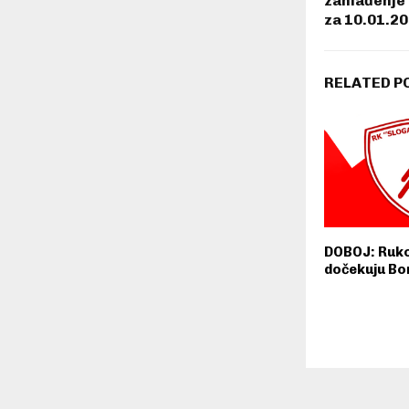
zahlađenje 
za 10.01.2
RELATED P
DOBOJ: Ruko
dočekuju Bo