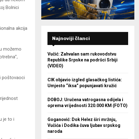
oj Bolnici
ionalna akcija
Najnoviji članci
iru možemo
Vučić: Zahvalan sam rukovodstvu
otrebna”,
Republike Srpske na podršci Srbiji
(VIDEO)
 i poštovaoci
CIK objavio izgled glasačkog listića:
Umjesto “iksa” popunjavati kružić
rijednost
DOBOJ: Uručena vatrogasna odijela i
oprema vrijednosti 320.000 KM (FOTO)
 je to i
Goganović: Dok Helez širi mržnju,
Vučića i Dodika čuva ljubav srpskog
naroda