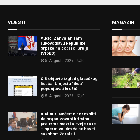
VIJESTI
MAGAZIN
Vučić: Zahvalan sam
rukovodstvu Republike
Srpske na podršci Srbiji
(VIDEO)
5. Augusta 2026.
0
CIK objavio izgled glasačkog
listića: Umjesto “iksa”
popunjavati kružić
5. Augusta 2026.
0
Budimir: Nećemo dozovoliti
da organizovani kriminal
preuzme stavri u svoje ruke
– operativni tim će se baviti
sukobom Ždrala i...