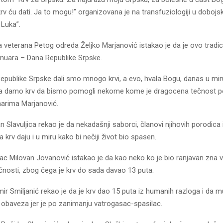
rv ću dati. Ja to mogu!” organizovana je na transfuziologiji u dobojsk
 Luka”.
 veterana Petog odreda Željko Marjanović istakao je da je ovo tradic
nuara – Dana Republike Srpske.
epublike Srpske dali smo mnogo krvi, a evo, hvala Bogu, danas u m
a damo krv da bismo pomogli nekome kome je dragocena tečnost p
inarima Marjanović.
 Slavuljica rekao je da nekadašnji saborci, članovi njihovih porodica
 krv daju i u miru kako bi nečiji život bio spasen.
c Milovan Jovanović istakao je da kao neko ko je bio ranjavan zna v
čnosti, zbog čega je krv do sada davao 13 puta.
ir Smiljanić rekao je da je krv dao 15 puta iz humanih razloga i da mu
 obaveza jer je po zanimanju vatrogasac-spasilac.