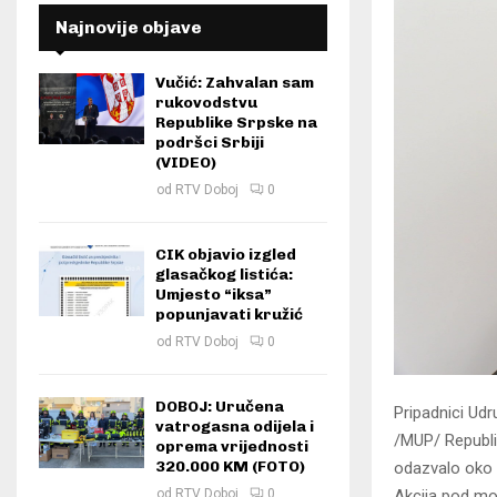
Najnovije objave
Vučić: Zahvalan sam
rukovodstvu
Republike Srpske na
podršci Srbiji
(VIDEO)
od
RTV Doboj
0
CIK objavio izgled
glasačkog listića:
Umjesto “iksa”
popunjavati kružić
od
RTV Doboj
0
DOBOJ: Uručena
Pripadnici Udr
vatrogasna odijela i
/MUP/ Republi
oprema vrijednosti
320.000 KM (FOTO)
odazvalo oko 5
Akcija pod mo
od
RTV Doboj
0