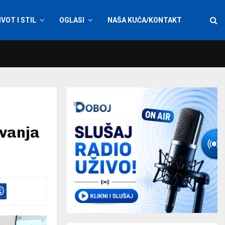
IVOT I STIL
OGLASI
NAŠA KUĆA/KONTAKT
avanja