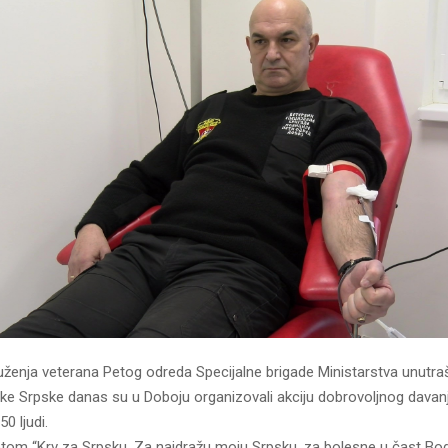
uženja veterana Petog odreda Specijalne brigade Ministarstva unutra
ke Srpske danas su u Doboju organizovali akciju dobrovoljnog davanja
0 ljudi.
tom “Krv za Srpsku. Za najdražu moju Srpsku, za bolesne u čast B