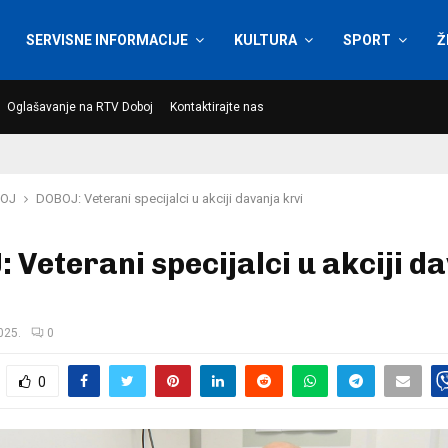
SERVISNE INFORMACIJE
KULTURA
SPORT
Ž
Oglašavanje na RTV Doboj
Kontaktirajte nas
OJ
DOBOJ: Veterani specijalci u akciji davanja krvi
 Veterani specijalci u akciji d
025.
0
0