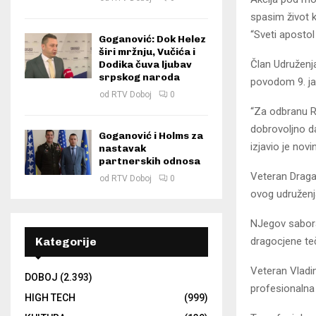
spasim život k
“Sveti apostol
Goganović: Dok Helez
širi mržnju, Vučića i
Član Udruženja
Dodika čuva ljubav
srpskog naroda
povodom 9. ja
od
RTV Doboj
0
“Za odbranu R
dobrovoljno d
Goganović i Holms za
izjavio je nov
nastavak
partnerskih odnosa
Veteran Dragan
od
RTV Doboj
0
ovog udruženja
NJegov sabora
dragocjene te
Kategorije
Veteran Vladim
DOBOJ
(2.393)
profesionalna
HIGH TECH
(999)