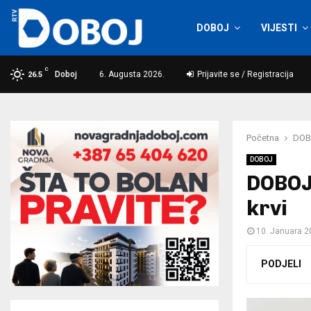
DOBOJ
VIJESTI
C
Doboj
6. Augusta 2026.
Prijavite se / Registracija
26.5
Početna
DOB
DOBOJ
DOBOJ:
krvi
10. Januara 2
PODJELI