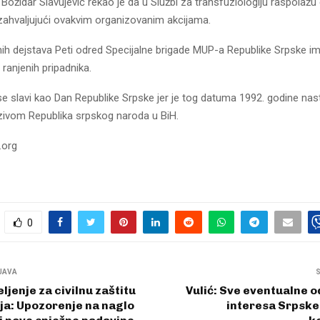
Božidar Slavujević rekao je da u Službi za transfuziologiju raspolažu
 zahvaljujući ovakvim organizovanim akcijama.
h dejstava Peti odred Specijalne brigade MUP-a Republike Srpske im
 ranjenih pripadnika.
se slavi kao Dan Republike Srpske jer je tog datuma 1992. godine nas
zivom Republika srpskog naroda u BiH.
.org
0
JAVA
ljenje za civilnu zaštitu
Vulić: Sve eventualne o
ja: Upozorenje na naglo
interesa Srpske