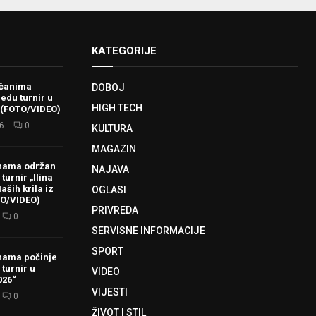
KATEGORIJE
ačanima
DOBOJ
redu turnir u
HIGH TECH
 (FOTO/VIDEO)
6.
0
KULTURA
MAGAZIN
hama održan
NAJAVA
turnir „Ilina
aših krila iz
OGLASI
TO/VIDEO)
PRIVREDA
0
SERVISNE INFORMACIJE
SPORT
hama počinje
 turnir u
VIDEO
026“
VIJESTI
0
ŽIVOT I STIL