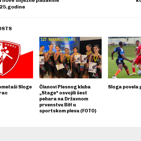
i nove snježne padavine
k
025.godine
OSTS
metaši Sloge
Članovi Plesnog kluba
Sloga povela p
rac
„Stage“ osvojili šest
pehara na Državnom
prvenstvu BiH u
sportskom plesu (FOTO)