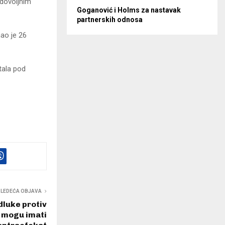
 dovoljnim
Goganović i Holms za nastavak
partnerskih odnosa
ao je 26
tala pod
SLEDEĆA OBJAVA
dluke protiv
 mogu imati