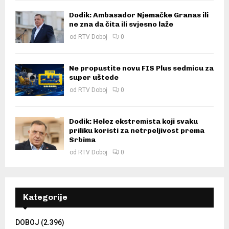
Dodik: Ambasador Njemačke Granas ili
ne zna da čita ili svjesno laže
od
RTV Doboj
0
Ne propustite novu FIS Plus sedmicu za
super uštede
od
RTV Doboj
0
Dodik: Helez ekstremista koji svaku
priliku koristi za netrpeljivost prema
Srbima
od
RTV Doboj
0
Kategorije
DOBOJ
(2.396)