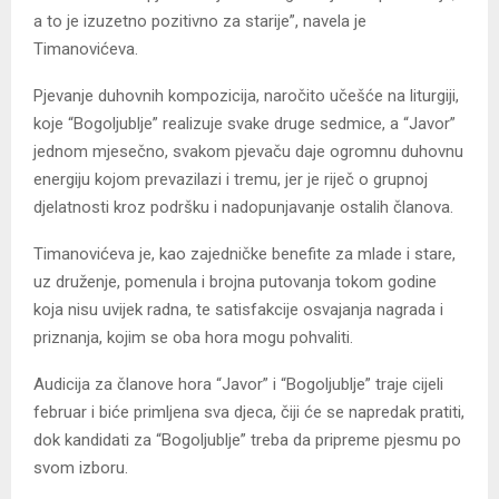
a to je izuzetno pozitivno za starije”, navela je
Timanovićeva.
Pjevanje duhovnih kompozicija, naročito učešće na liturgiji,
koje “Bogoljublje” realizuje svake druge sedmice, a “Javor”
jednom mjesečno, svakom pjevaču daje ogromnu duhovnu
energiju kojom prevazilazi i tremu, jer je riječ o grupnoj
djelatnosti kroz podršku i nadopunjavanje ostalih članova.
Timanovićeva je, kao zajedničke benefite za mlade i stare,
uz druženje, pomenula i brojna putovanja tokom godine
koja nisu uvijek radna, te satisfakcije osvajanja nagrada i
priznanja, kojim se oba hora mogu pohvaliti.
Audicija za članove hora “Javor” i “Bogoljublje” traje cijeli
februar i biće primljena sva djeca, čiji će se napredak pratiti,
dok kandidati za “Bogoljublje” treba da pripreme pjesmu po
svom izboru.