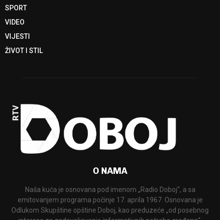
SPORT
VIDEO
VIJESTI
ŽIVOT I STIL
O NAMA
Naša kuća je osnovana pod imenom „Radio Doboj“, a sa
emitovanjem programa počinje 17. aprila 1967. Osnovana je
Odlukom Skupštine opštine Doboj, kao preduzeće „od posebnog