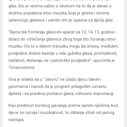
glas, što je veoma važno s obzirom na to da je danas u
društvu popularna etno-muzika, koja je grlena i veoma
opterećuje glasnice i samim tim je opasna za dječiji glas.
“Djeca tek formiraju glasovni aparat sa 13, 14, 15, godina i
dolazi do oštećenja glasnica zbog toga što forsiraju etno-
muziku. Oni to u datom trenutku mogu da iznesu, međutim,
posljedice dolaze kasnije u vidu gubitka glasa, promuklosti,
nažalost, dešavaju se i patološke posljedice”, upozorila je
Timanovićeva.
Ona je istakla da u “Javoru” ne izlažu djecu takvim
pjesmama i navodi da je program prilagođen uzrastu
djeteta i na pravilnoj postavci glasa, odnosno impostaciji.
Kao prednost horskog pjevanja, prema njenim riječima, kod
djece se razvija i muzikalnost, te otklanja strah od javnog
nastupa.