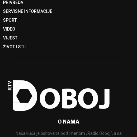
PRIVREDA
SERVISNE INFORMACIJE
SPORT
VIDEO
VIJESTI
ŽIVOT I STIL
O NAMA
Naša kuća je osnovana pod imenom „Radio Doboj“, a sa