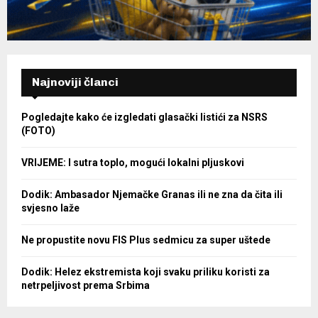
Najnoviji članci
Pogledajte kako će izgledati glasački listići za NSRS
(FOTO)
VRIJEME: I sutra toplo, mogući lokalni pljuskovi
Dodik: Ambasador Njemačke Granas ili ne zna da čita ili
svjesno laže
Ne propustite novu FIS Plus sedmicu za super uštede
Dodik: Helez ekstremista koji svaku priliku koristi za
netrpeljivost prema Srbima