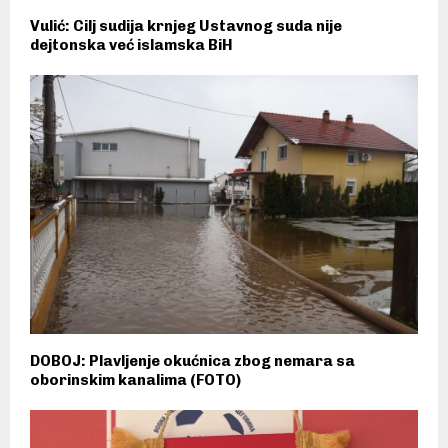
Vulić: Cilj sudija krnjeg Ustavnog suda nije
dejtonska već islamska BiH
DOBOJ: Plavljenje okućnica zbog nemara sa
oborinskim kanalima (FOTO)