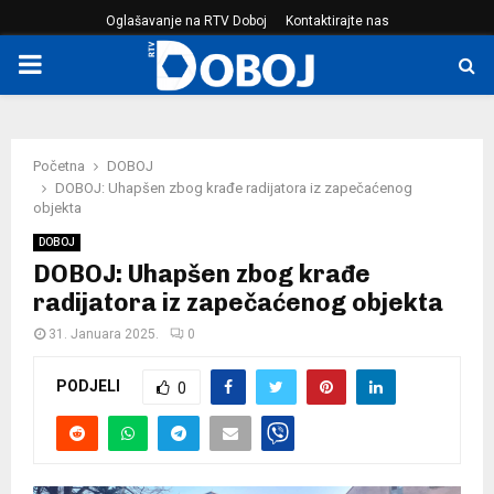
Oglašavanje na RTV Doboj
Kontaktirajte nas
PRIMARY
MENU
Početna
DOBOJ
DOBOJ: Uhapšen zbog krađe radijatora iz zapečaćenog
objekta
DOBOJ
DOBOJ: Uhapšen zbog krađe
radijatora iz zapečaćenog objekta
31. Januara 2025.
0
PODJELI
0