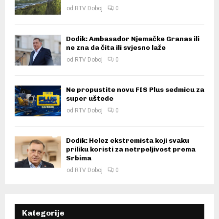
od
RTV Doboj
0
Dodik: Ambasador Njemačke Granas ili
ne zna da čita ili svjesno laže
od
RTV Doboj
0
Ne propustite novu FIS Plus sedmicu za
super uštede
od
RTV Doboj
0
Dodik: Helez ekstremista koji svaku
priliku koristi za netrpeljivost prema
Srbima
od
RTV Doboj
0
Kategorije