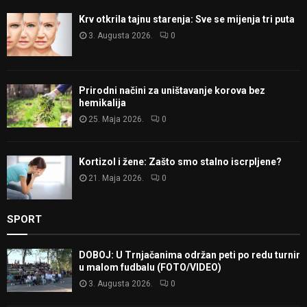
Krv otkrila tajnu starenja: Sve se mijenja tri puta
3. Augusta 2026.
0
Prirodni načini za uništavanje korova bez
hemikalija
25. Maja 2026.
0
Kortizol i žene: Zašto smo stalno iscrpljene?
21. Maja 2026.
0
SPORT
DOBOJ: U Trnjačanima održan peti po redu turnir
u malom fudbalu (FOTO/VIDEO)
3. Augusta 2026.
0