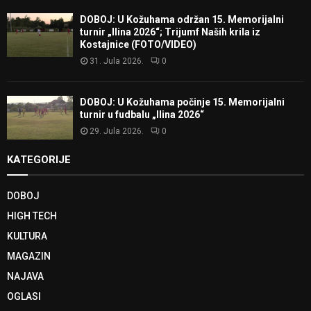
DOBOJ: U Kožuhama održan 15. Memorijalni
turnir „Ilina 2026“; Trijumf Naših krila iz
Kostajnice (FOTO/VIDEO)
31. Jula 2026.
0
DOBOJ: U Kožuhama počinje 15. Memorijalni
turnir u fudbalu „Ilina 2026“
29. Jula 2026.
0
KATEGORIJE
DOBOJ
HIGH TECH
KULTURA
MAGAZIN
NAJAVA
OGLASI