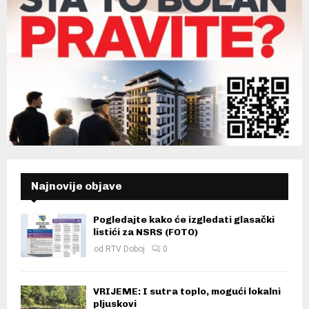
Najnovije objave
Pogledajte kako će izgledati glasački
listići za NSRS (FOTO)
od
RTV Doboj
0
VRIJEME: I sutra toplo, mogući lokalni
pljuskovi