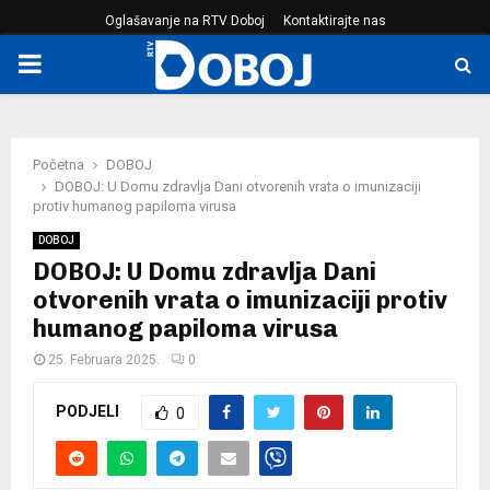
Oglašavanje na RTV Doboj
Kontaktirajte nas
PRIMARY
MENU
Početna
DOBOJ
DOBOJ: U Domu zdravlja Dani otvorenih vrata o imunizaciji
protiv humanog papiloma virusa
DOBOJ
DOBOJ: U Domu zdravlja Dani
otvorenih vrata o imunizaciji protiv
humanog papiloma virusa
25. Februara 2025.
0
PODJELI
0