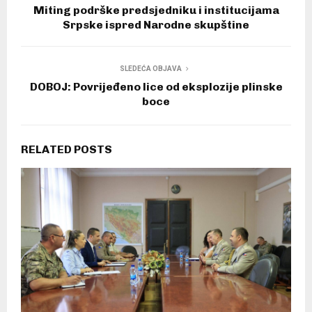
Miting podrške predsjedniku i institucijama
Srpske ispred Narodne skupštine
SLEDEĆA OBJAVA
DOBOJ: Povrijeđeno lice od eksplozije plinske
boce
RELATED POSTS