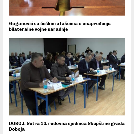
Goganović sa češkim atašeima o unapređenju
bilateralne vojne saradnje
DOBOJ: Sutra 13. redovna sjednica Skupštine grada
Doboja