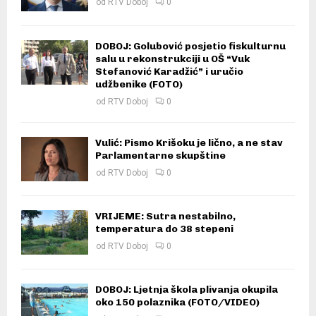
od
RTV Doboj
0
DOBOJ: Golubović posjetio fiskulturnu
salu u rekonstrukciji u OŠ “Vuk
Stefanović Karadžić” i uručio
udžbenike (FOTO)
od
RTV Doboj
0
Vulić: Pismo Krišoku je lično, a ne stav
Parlamentarne skupštine
od
RTV Doboj
0
VRIJEME: Sutra nestabilno,
temperatura do 38 stepeni
od
RTV Doboj
0
DOBOJ: Ljetnja škola plivanja okupila
oko 150 polaznika (FOTO/VIDEO)