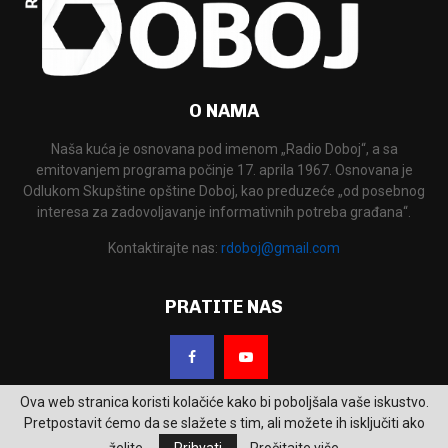
O NAMA
Naša kuća je osnovana pod imenom „Radio Doboj“, a sa
emitovanjem programa počinje 17. aprila 1967. Osnovana je
Odlukom Skupštine opštine Doboj, kao preduzeće „od posebnog
interesa za zadovoljavanje informativnih potreba građana“.
Kontaktirajte nas:
rdoboj@gmail.com
PRATITE NAS
Ova web stranica koristi kolačiće kako bi poboljšala vaše iskustvo.
Pretpostavit ćemo da se slažete s tim, ali možete ih isključiti ako