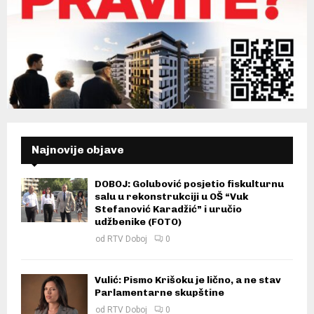
Najnovije objave
DOBOJ: Golubović posjetio fiskulturnu
salu u rekonstrukciji u OŠ “Vuk
Stefanović Karadžić” i uručio
udžbenike (FOTO)
od
RTV Doboj
0
Vulić: Pismo Krišoku je lično, a ne stav
Parlamentarne skupštine
od
RTV Doboj
0