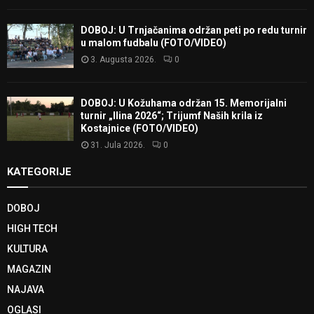
DOBOJ: U Trnjačanima održan peti po redu turnir
u malom fudbalu (FOTO/VIDEO)
3. Augusta 2026.
0
DOBOJ: U Kožuhama održan 15. Memorijalni
turnir „Ilina 2026“; Trijumf Naših krila iz
Kostajnice (FOTO/VIDEO)
31. Jula 2026.
0
KATEGORIJE
DOBOJ
HIGH TECH
KULTURA
MAGAZIN
NAJAVA
OGLASI