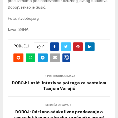
preduzimamo pod nadležnosti Okružnog javnog tužilaštva
Doboj”, rekao je Sušić.
Foto: rtvdoboj.org
Izvor: SRNA
PODJELI
0
PRETHODNA OBJAVA
DOBOJ: Lazić: Intezivna potraga za nestalom
Tanjom Varajić
SLEDEĆA OBJAVA
DOBOJ: Održano edukativno predavanje o
reproduktivnom zdravlju za učenike prvog