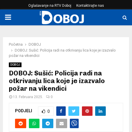
Oglašavanje na RTV Doboj
Kontaktirajte nas
PRIMARY
MENU
Početna
DOBOJ
DOBOJ: Sušić: Policija radi na otkrivanju lica koje je izazvalo
požar na vikendici
DOBOJ
DOBOJ: Sušić: Policija radi na
otkrivanju lica koje je izazvalo
požar na vikendici
13. Februara 2025.
0
PODJELI
0