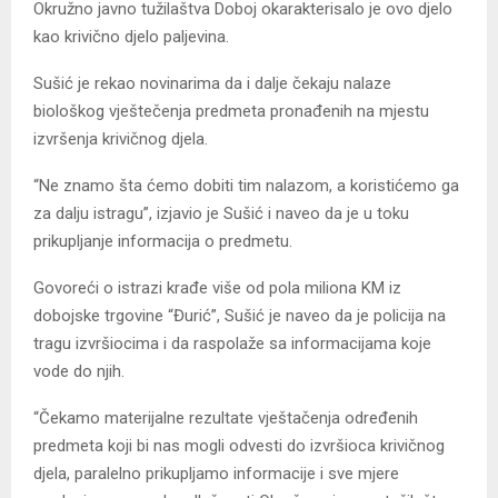
Okružno javno tužilaštva Doboj okarakterisalo je ovo djelo
kao krivično djelo paljevina.
Sušić je rekao novinarima da i dalje čekaju nalaze
biološkog vještečenja predmeta pronađenih na mjestu
izvršenja krivičnog djela.
“Ne znamo šta ćemo dobiti tim nalazom, a koristićemo ga
za dalju istragu”, izjavio je Sušić i naveo da je u toku
prikupljanje informacija o predmetu.
Govoreći o istrazi krađe više od pola miliona KM iz
dobojske trgovine “Đurić”, Sušić je naveo da je policija na
tragu izvršiocima i da raspolaže sa informacijama koje
vode do njih.
“Čekamo materijalne rezultate vještačenja određenih
predmeta koji bi nas mogli odvesti do izvršioca krivičnog
djela, paralelno prikupljamo informacije i sve mjere