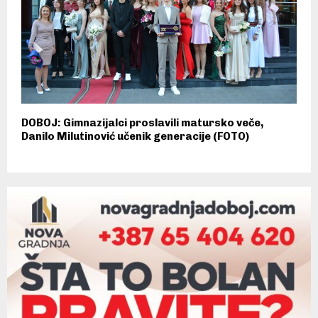
DOBOJ: Gimnazijalci proslavili matursko veče,
Danilo Milutinović učenik generacije (FOTO)