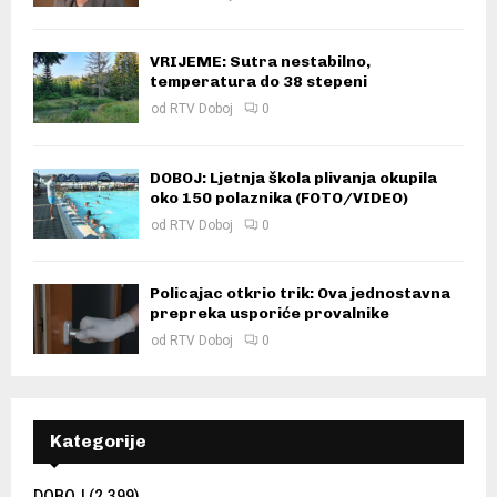
VRIJEME: Sutra nestabilno,
temperatura do 38 stepeni
od
RTV Doboj
0
DOBOJ: Ljetnja škola plivanja okupila
oko 150 polaznika (FOTO/VIDEO)
od
RTV Doboj
0
Policajac otkrio trik: Ova jednostavna
prepreka usporiće provalnike
od
RTV Doboj
0
Kategorije
DOBOJ
(2.399)