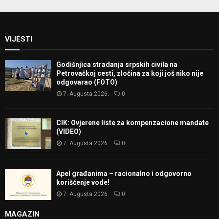
VIJESTI
Godišnjica stradanja srpskih civila na
Petrovačkoj cesti, zločina za koji još niko nije
odgovarao (FOTO)
7. Augusta 2026.
0
CIK: Ovjerene liste za kompenzacione mandate
(VIDEO)
7. Augusta 2026.
0
Apel građanima – racionalno i odgovorno
korišćenje vode!
7. Augusta 2026.
0
MAGAZIN