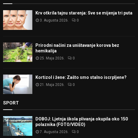
Krv otkrila tajnu starenja: Sve se mijenja tri puta
3. Augusta 2026.
0
Prirodni načini za uništavanje korova bez
hemikalija
25. Maja 2026.
0
Kortizol i žene: Zašto smo stalno iscrpljene?
21. Maja 2026.
0
SPORT
DOBOJ: Ljetnja škola plivanja okupila oko 150
polaznika (FOTO/VIDEO)
7. Augusta 2026.
0