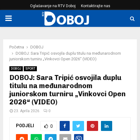
Oglašavanje na RTV Doboj
Kontaktirajte nas
PRIMARY
MENU
Početna
DOBOJ
DOBOJ: Sara Tripić osvojila duplu titulu na međunarodnom
juniorskom turniru „Vinkovci Open 2026“ (VIDEO)
DOBOJ
SPORT
DOBOJ: Sara Tripić osvojila duplu
titulu na međunarodnom
juniorskom turniru „Vinkovci Open
2026“ (VIDEO)
23. Aprila 2026.
0
PODJELI
0