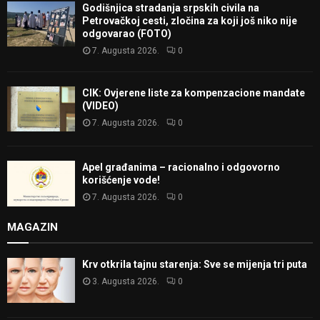
Godišnjica stradanja srpskih civila na
Petrovačkoj cesti, zločina za koji još niko nije
odgovarao (FOTO)
7. Augusta 2026.
0
CIK: Ovjerene liste za kompenzacione mandate
(VIDEO)
7. Augusta 2026.
0
Apel građanima – racionalno i odgovorno
korišćenje vode!
7. Augusta 2026.
0
MAGAZIN
Krv otkrila tajnu starenja: Sve se mijenja tri puta
3. Augusta 2026.
0