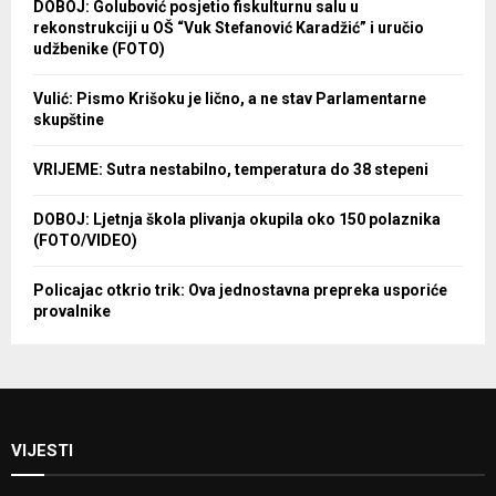
DOBOJ: Golubović posjetio fiskulturnu salu u
rekonstrukciji u OŠ “Vuk Stefanović Karadžić” i uručio
udžbenike (FOTO)
Vulić: Pismo Krišoku je lično, a ne stav Parlamentarne
skupštine
VRIJEME: Sutra nestabilno, temperatura do 38 stepeni
DOBOJ: Ljetnja škola plivanja okupila oko 150 polaznika
(FOTO/VIDEO)
Policajac otkrio trik: Ova jednostavna prepreka usporiće
provalnike
VIJESTI