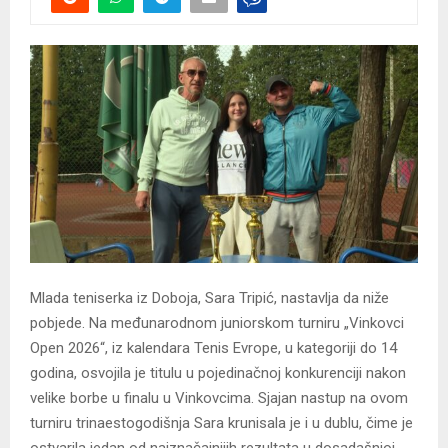
Mlada teniserka iz Doboja, Sara Tripić, nastavlja da niže
pobjede. Na međunarodnom juniorskom turniru „Vinkovci
Open 2026“, iz kalendara Tenis Evrope, u kategoriji do 14
godina, osvojila je titulu u pojedinačnoj konkurenciji nakon
velike borbe u finalu u Vinkovcima. Sjajan nastup na ovom
turniru trinaestogodišnja Sara krunisala je i u dublu, čime je
ostvarila jedan od najznačajnijih rezultata u dosadašnjoj