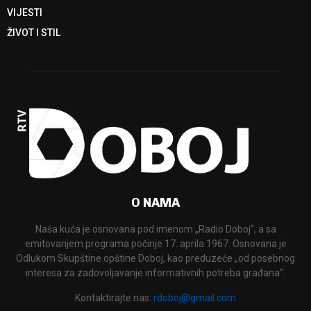
VIJESTI
ŽIVOT I STIL
O NAMA
Naša kuća je osnovana pod imenom „Radio Doboj“, a sa
emitovanjem programa počinje 17. aprila 1967. Osnovana je
Odlukom Skupštine opštine Doboj, kao preduzeće „od posebnog
interesa za zadovoljavanje informativnih potreba građana“.
Kontaktirajte nas:
rdoboj@gmail.com