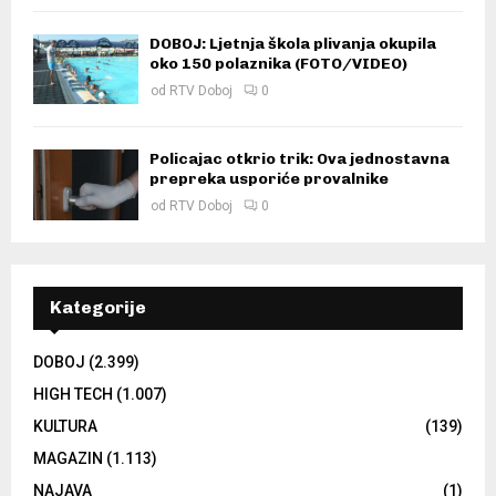
DOBOJ: Ljetnja škola plivanja okupila
oko 150 polaznika (FOTO/VIDEO)
od
RTV Doboj
0
Policajac otkrio trik: Ova jednostavna
prepreka usporiće provalnike
od
RTV Doboj
0
Kategorije
DOBOJ
(2.399)
HIGH TECH
(1.007)
KULTURA
(139)
MAGAZIN
(1.113)
NAJAVA
(1)