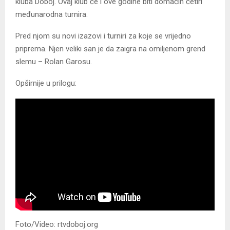
kluba Doboj. Ovaj klub će i ove godine biti domaćin četiri
međunarodna turnira.
Pred njom su novi izazovi i turniri za koje se vrijedno
priprema. Njen veliki san je da zaigra na omiljenom grend
slemu – Rolan Garosu.
Opširnije u prilogu:
Foto/Video: rtvdoboj.org