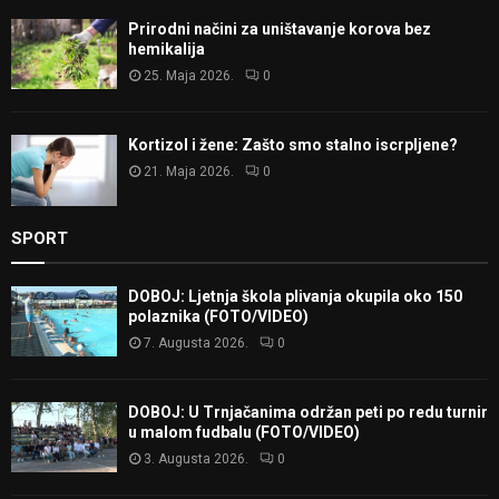
Prirodni načini za uništavanje korova bez
hemikalija
25. Maja 2026.
0
Kortizol i žene: Zašto smo stalno iscrpljene?
21. Maja 2026.
0
SPORT
DOBOJ: Ljetnja škola plivanja okupila oko 150
polaznika (FOTO/VIDEO)
7. Augusta 2026.
0
DOBOJ: U Trnjačanima održan peti po redu turnir
u malom fudbalu (FOTO/VIDEO)
3. Augusta 2026.
0