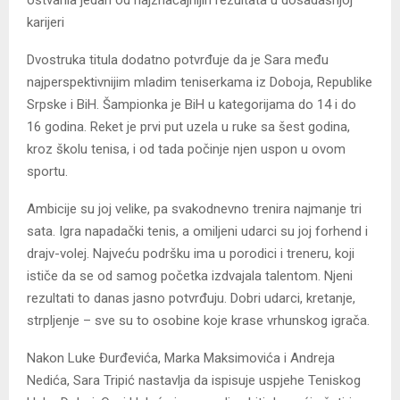
karijeri
Dvostruka titula dodatno potvrđuje da je Sara među
najperspektivnijim mladim teniserkama iz Doboja, Republike
Srpske i BiH. Šampionka je BiH u kategorijama do 14 i do
16 godina. Reket je prvi put uzela u ruke sa šest godina,
kroz školu tenisa, i od tada počinje njen uspon u ovom
sportu.
Ambicije su joj velike, pa svakodnevno trenira najmanje tri
sata. Igra napadački tenis, a omiljeni udarci su joj forhend i
drajv-volej. Najveću podršku ima u porodici i treneru, koji
ističe da se od samog početka izdvajala talentom. Njeni
rezultati to danas jasno potvrđuju. Dobri udarci, kretanje,
strpljenje – sve su to osobine koje krase vrhunskog igrača.
Nakon Luke Đurđevića, Marka Maksimovića i Andreja
Nedića, Sara Tripić nastavlja da ispisuje uspjehe Teniskog