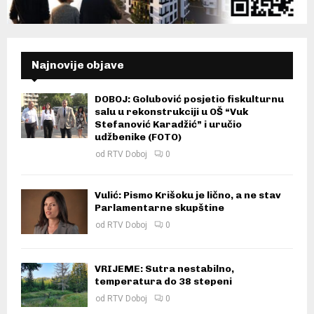
Najnovije objave
DOBOJ: Golubović posjetio fiskulturnu
salu u rekonstrukciji u OŠ “Vuk
Stefanović Karadžić” i uručio
udžbenike (FOTO)
od
RTV Doboj
0
Vulić: Pismo Krišoku je lično, a ne stav
Parlamentarne skupštine
od
RTV Doboj
0
VRIJEME: Sutra nestabilno,
temperatura do 38 stepeni
od
RTV Doboj
0