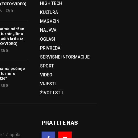
HIGH TECH
 (FOTO/VIDEO)
6.
0
KULTURA
MAGAZIN
hama održan
NAJAVA
turnir „Ilina
aših krila iz
OGLASI
TO/VIDEO)
PRIVREDA
0
SERVISNE INFORMACIJE
SPORT
hama počinje
 turnir u
VIDEO
026“
VIJESTI
0
ŽIVOT I STIL
PRATITE NAS
17. aprila