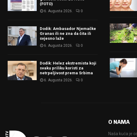
(FOTO)
6. Augusta 2026.
0
Dodik: Ambasador Njemačke
Granas ili ne zna da čita ili
svjesno laže
6. Augusta 2026.
0
Dodik: Helez ekstremista koji
svaku priliku koristi za
netrpeljivost prema Srbima
6. Augusta 2026.
0
O NAMA
Naša kuća je o