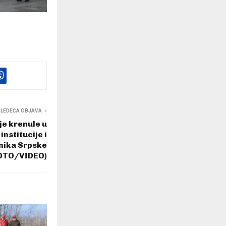
SLEDEĆA OBJAVA
je krenule u
nstitucije i
nika Srpske
OTO/VIDEO)