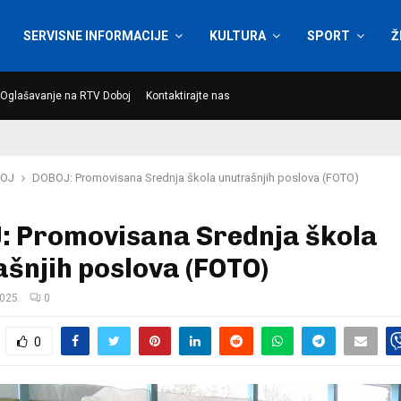
SERVISNE INFORMACIJE
KULTURA
SPORT
Ž
Oglašavanje na RTV Doboj
Kontaktirajte nas
OJ
DOBOJ: Promovisana Srednja škola unutrašnjih poslova (FOTO)
: Promovisana Srednja škola
šnjih poslova (FOTO)
2025.
0
0