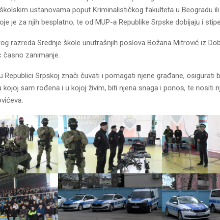
školskim ustanovama poput Kriminalističkog fakulteta u Beogradu ili
oje je za njih besplatno, te od MUP-a Republike Srpske dobijaju i stipe
og razreda Srednje škole unutrašnjih poslova Božana Mitrović iz Dobo
jac časno zanimanje.
c u Republici Srpskoj znači čuvati i pomagati njene građane, osigurati 
u kojoj sam rođena i u kojoj živim, biti njena snaga i ponos, te nositi nj
rovićeva.