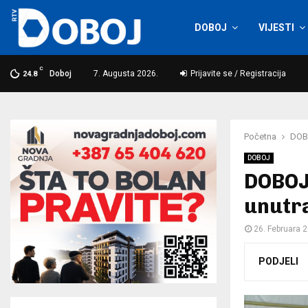
DOBOJ
VIJESTI
C
Doboj
7. Augusta 2026.
Prijavite se / Registracija
24.8
Početna
DOB
DOBOJ
DOBOJ
unutra
26. Februara 
PODJELI