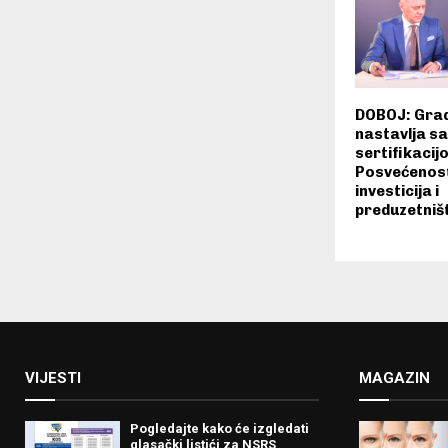
DOBOJ: Grad
nastavlja s
sertifikacij
Posvećenost
investicija i
preduzetniš
VIJESTI
MAGAZIN
Pogledajte kako će izgledati
glasački listići za NSRS