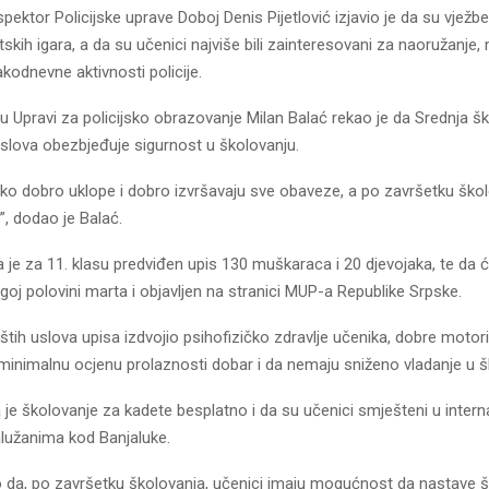
pektor Policijske uprave Doboj Denis Pijetlović izjavio je da su vježb
skih igara, a da su učenici najviše bili zainteresovani za naoružanje,
akodnevne aktivnosti policije.
 u Upravi za policijsko obrazovanje Milan Balać rekao je da Srednja š
oslova obezbjeđuje sigurnost u školovanju.
ako dobro uklope i dobro izvršavaju sve obaveze, a po završetku škol
, dodao je Balać.
 je za 11. klasu predviđen upis 130 muškaraca i 20 djevojaka, te da ć
goj polovini marta i objavljen na stranici MUP-a Republike Srpske.
štih uslova upisa izdvojio psihofizičko zdravlje učenika, dobre motor
minimalnu ocjenu prolaznosti dobar i da nemaju sniženo vladanje u šk
 je školovanje za kadete besplatno i da su učenici smješteni u intern
lužanima kod Banjaluke.
o da, po završetku školovanja, učenici imaju mogućnost da nastave 