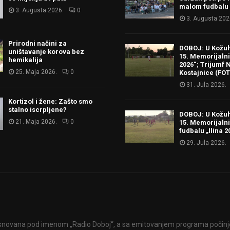
malom fudbalu
3. Augusta 2026.
0
3. Augusta 202
Prirodni načini za
DOBOJ: U Kožu
uništavanje korova bez
15. Memorijalni 
hemikalija
2026“; Trijumf N
25. Maja 2026.
0
Kostajnice (FO
31. Jula 2026.
Kortizol i žene: Zašto smo
stalno iscrpljene?
DOBOJ: U Kožu
21. Maja 2026.
0
15. Memorijalni
fudbalu „Ilina 2
29. Jula 2026.
snovana pod imenom „Radio Doboj“, a sa emitovanjem programa počinje 