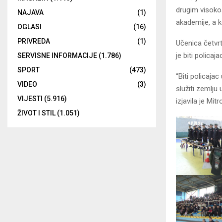
drugim visoko
NAJAVA
(1)
akademije, a k
OGLASI
(16)
PRIVREDA
(1)
Učenica četvrt
je biti polica
SERVISNE INFORMACIJE
(1.786)
SPORT
(473)
“Biti policaja
VIDEO
(3)
služiti zemlju 
VIJESTI
(5.916)
izjavila je Mit
ŽIVOT I STIL
(1.051)