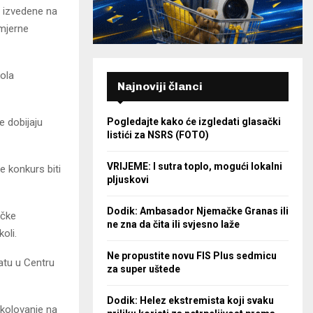
e izvedene na
 mjerne
kola
Najnoviji članci
e dobijaju
Pogledajte kako će izgledati glasački
listići za NSRS (FOTO)
VRIJEME: I sutra toplo, mogući lokalni
e konkurs biti
pljuskovi
Dodik: Ambasador Njemačke Granas ili
ičke
ne zna da čita ili svjesno laže
oli.
Ne propustite novu FIS Plus sedmicu
atu u Centru
za super uštede
Dodik: Helez ekstremista koji svaku
školovanje na