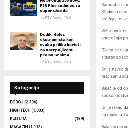
Ne propustite novu
Samostalni ins
FIS Plus sedmicu za
super uštede
Stadionu sport
od
RTV Doboj
0
uređaje, te sv
Viši inspektor
Dodik: Helez
unutrašnjih p
ekstremista koji
svaku priliku koristi
“Djeca se tu j
za netrpeljivost
prema Srbima
siguran posao”
od
RTV Doboj
0
On je naveo da
raspisan u dru
Kategorije
Balać je od op
sposobnosti, 
DOBOJ
(2.396)
On je rekao da
HIGH TECH
(1.003)
za obuku u Za
KULTURA
(139)
Balać je nave
MAGAZIN
(1.113)