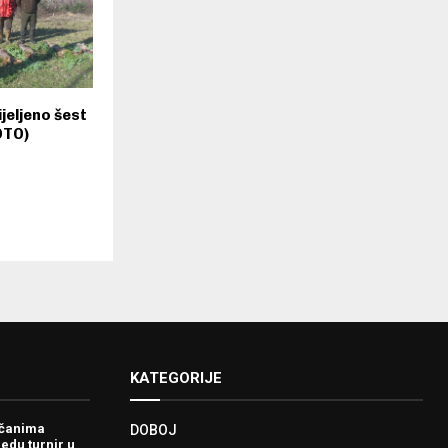
jeljeno šest
OTO)
KATEGORIJE
ačanima
DOBOJ
redu turnir u