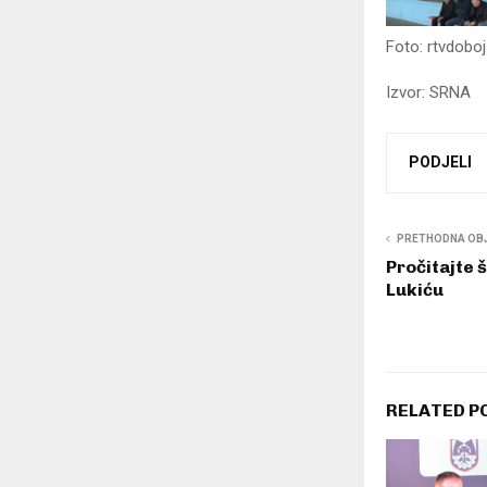
Foto: rtvdoboj
Izvor: SRNA
PODJELI
PRETHODNA OB
Pročitajte š
Lukiću
RELATED P