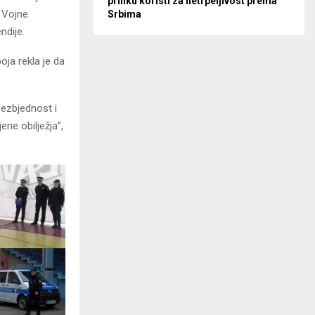
priliku koristi za netrpeljivost prema
 Vojne
Srbima
ndije.
ja rekla je da
bezbjednost i
ene obilježja”,