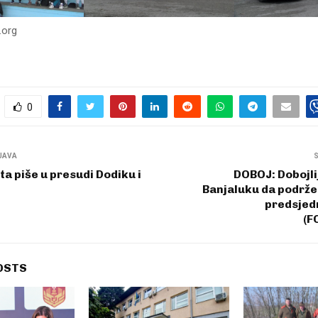
.org
0
JAVA
ta piše u presudi Dodiku i
DOBOJ: Dobojli
Banjaluku da podrže i
predsjed
(F
OSTS