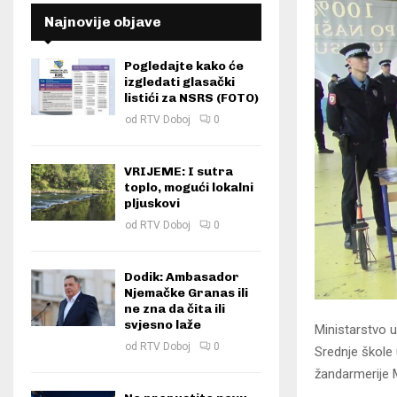
Najnovije objave
Pogledajte kako će
izgledati glasački
listići za NSRS (FOTO)
od
RTV Doboj
0
VRIJEME: I sutra
toplo, mogući lokalni
pljuskovi
od
RTV Doboj
0
Dodik: Ambasador
Njemačke Granas ili
ne zna da čita ili
svjesno laže
Ministarstvo 
od
RTV Doboj
0
Srednje škole
žandarmerije 