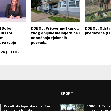
 Doboj
DOBOJ: Pritvor muškarcu
DOBOJ: Odstri
a BFC SEE
zbog obljube maloljetnice i
predatora (F
om:
nanošenja tjelesnih
 razvoju
povreda
tva (FOTO)
SPORT
Krv otkrila tajnu starenja: Sve
DOBOJ: U Trnj
se mijenja tri puta
održan peti po 