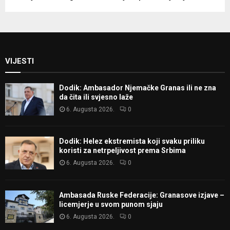
VIJESTI
Dodik: Ambasador Njemačke Granas ili ne zna
da čita ili svjesno laže
6. Augusta 2026.
0
Dodik: Helez ekstremista koji svaku priliku
koristi za netrpeljivost prema Srbima
6. Augusta 2026.
0
Ambasada Ruske Federacije: Granasove izjave –
licemjerje u svom punom sjaju
6. Augusta 2026.
0