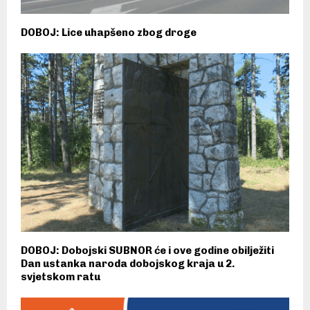
DOBOJ: Lice uhapšeno zbog droge
DOBOJ: Dobojski SUBNOR će i ove godine obilježiti
Dan ustanka naroda dobojskog kraja u 2.
svjetskom ratu