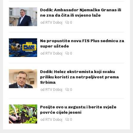
Dodik: Ambasador Njemačke Granas ili
ne zna da čita ili svjesno laže
od
RTV Doboj
0
Ne propustite novu FIS Plus sedmicu za
super uštede
od
RTV Doboj
0
Dodik: Helez ekstremista koji svaku
priliku koristi za netrpeljivost prema
Srbima
od
RTV Doboj
0
Posijte ovo u avgustu i berite svježe
povrće cijele jeseni
od
RTV Doboj
0