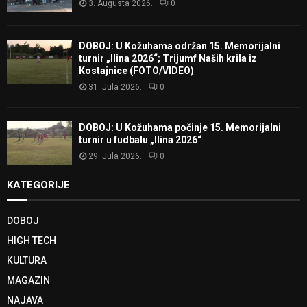
3. Augusta 2026.
0
DOBOJ: U Kožuhama održan 15. Memorijalni
turnir „Ilina 2026“; Trijumf Naših krila iz
Kostajnice (FOTO/VIDEO)
31. Jula 2026.
0
DOBOJ: U Kožuhama počinje 15. Memorijalni
turnir u fudbalu „Ilina 2026“
29. Jula 2026.
0
KATEGORIJE
DOBOJ
HIGH TECH
KULTURA
MAGAZIN
NAJAVA