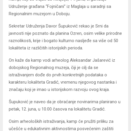
Udruženje građana “Fojničani” iz Maglaja u saradnji sa
Regionalnim muzejom u Doboju.
Sekretar Udruženja Davor Šupuković rekao je Srni da
javnosti nije poznato da planina Ozren, osim velike prirodne
raznolikosti, krije i bogato kulturno nasljeđe sa više od 50
lokaliteta iz različitih istorijskih perioda.
On kaže da kamp vodi arheolog Aleksandar Jašarević iz
dobojskog Regionalnog muzeja, čiji je cilj da se
istraživanjem dođe do prvih konkretnijih podataka o
karakteru lokaliteta Gradić, vremenu njegovog nastanka i
značaju koji je imao u istorijskom razvoju ovog kraja.
Šupuković je naveo da je obraćanje novinarima planirano u
petak, 12. juna, u 10.00 časova na lokalitetu Gradić.
Osim arheoloških istraživanja, kamp će pružiti priliku za
učešće u edukativnim aktivnostima posvećenim zaštiti