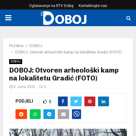
Oglašavanje na RTV Doboj
Kontaktirajte nas
PRIMARY
MENU
Početna
DOBOJ
DOBOJ: Otvoren arheološki kamp na lokalitetu Gradić (FOTO)
DOBOJ
DOBOJ: Otvoren arheološki kamp
na lokalitetu Gradić (FOTO)
8. Juna 2026.
0
PODJELI
0