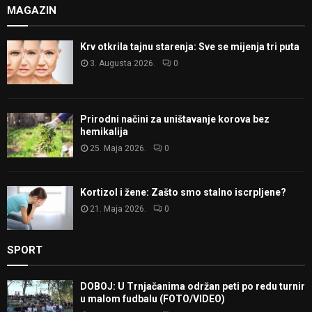
MAGAZIN
Krv otkrila tajnu starenja: Sve se mijenja tri puta
3. Augusta 2026.
0
Prirodni načini za uništavanje korova bez
hemikalija
25. Maja 2026.
0
Kortizol i žene: Zašto smo stalno iscrpljene?
21. Maja 2026.
0
SPORT
DOBOJ: U Trnjačanima održan peti po redu turnir
u malom fudbalu (FOTO/VIDEO)