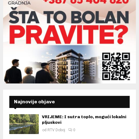
Najnovije objave
VRIJEME: I sutra toplo, mogući lokalni
pljuskovi
od
RTV Doboj
0