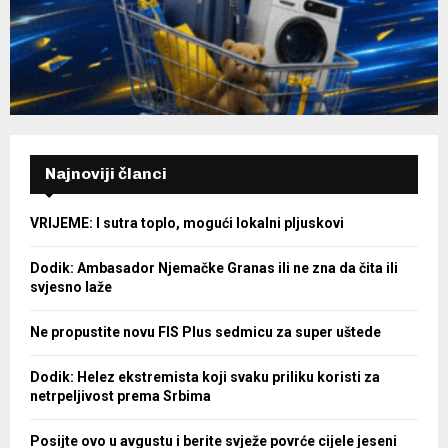
Najnoviji članci
VRIJEME: I sutra toplo, mogući lokalni pljuskovi
Dodik: Ambasador Njemačke Granas ili ne zna da čita ili
svjesno laže
Ne propustite novu FIS Plus sedmicu za super uštede
Dodik: Helez ekstremista koji svaku priliku koristi za
netrpeljivost prema Srbima
Posijte ovo u avgustu i berite svježe povrće cijele jeseni