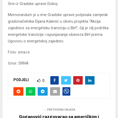
Srni iz Gradske uprave Doboj.
Memorandum je u ime Gradske uprave potpisala zamjenik
gradonačelnika Dijana Kalenić u okviru projekta “Akcija
zajednice za energetsku tranziciju u BiH”, čiji je cilj podrška
energetske tranzicije i ispunjavanja obaveza BiH prema
Ugovoru o energetskoj zajednici.
Foto: srna.rs
Izvor: SRNA
PODJELI
0
PRETHODNA OBJAVA
Goganović razgovarao sa američkim i