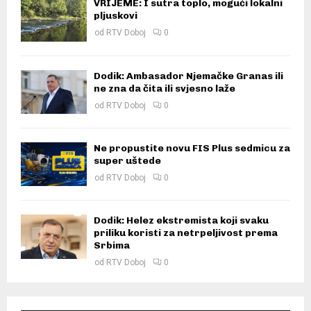
VRIJEME: I sutra toplo, mogući lokalni
pljuskovi
od
RTV Doboj
0
Dodik: Ambasador Njemačke Granas ili
ne zna da čita ili svjesno laže
od
RTV Doboj
0
Ne propustite novu FIS Plus sedmicu za
super uštede
od
RTV Doboj
0
Dodik: Helez ekstremista koji svaku
priliku koristi za netrpeljivost prema
Srbima
od
RTV Doboj
0