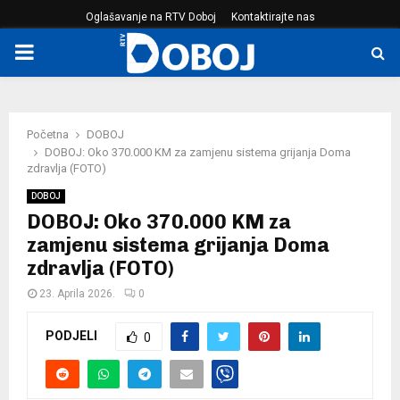
Oglašavanje na RTV Doboj
Kontaktirajte nas
PRIMARY
MENU
Početna
DOBOJ
DOBOJ: Oko 370.000 KM za zamjenu sistema grijanja Doma
zdravlja (FOTO)
DOBOJ
DOBOJ: Oko 370.000 KM za
zamjenu sistema grijanja Doma
zdravlja (FOTO)
23. Aprila 2026.
0
PODJELI
0