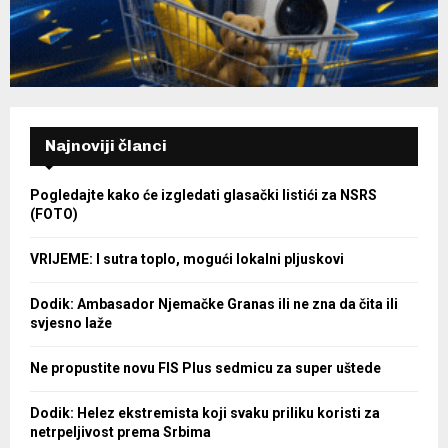
Najnoviji članci
Pogledajte kako će izgledati glasački listići za NSRS
(FOTO)
VRIJEME: I sutra toplo, mogući lokalni pljuskovi
Dodik: Ambasador Njemačke Granas ili ne zna da čita ili
svjesno laže
Ne propustite novu FIS Plus sedmicu za super uštede
Dodik: Helez ekstremista koji svaku priliku koristi za
netrpeljivost prema Srbima