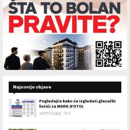
Najnovije objave
Pogledajte kako će izgledati glasački
listići za NSRS (FOTO)
od
RTV Doboj
0