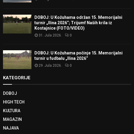
DOBOJ: U Kožuhama održan 15. Memorijalni
turnir „Ilina 2026“; Trijumf Naših krila iz
Kostajnice (FOTO/VIDEO)
31. Jula 2026.
0
DOBOJ: U Kožuhama počinje 15. Memorijalni
turnir u fudbalu „Ilina 2026“
29. Jula 2026.
0
KATEGORIJE
DOBOJ
HIGH TECH
KULTURA
MAGAZIN
NAJAVA