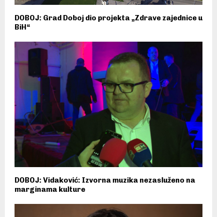
DOBOJ: Grad Doboj dio projekta „Zdrave zajednice u
BiH“
DOBOJ: Vidaković: Izvorna muzika nezasluženo na
marginama kulture