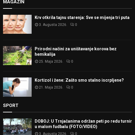
MAGAZIN
Krv otkrila tajnu starenja: Sve se mijenja tri puta
3. Augusta 2026.
0
Prirodni načini za uništavanje korova bez
hemikalija
25. Maja 2026.
0
Kortizol i žene: Zašto smo stalno iscrpljene?
21. Maja 2026.
0
SPORT
DOBOJ: U Trnjačanima održan peti po redu turnir
u malom fudbalu (FOTO/VIDEO)
3. Augusta 2026.
0