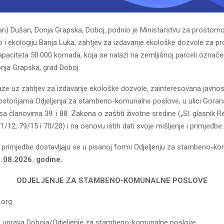
an) Dušan, Donja Grapska, Doboj, podnio je Ministarstvu za prostorno
 i ekologiju Banja Luka, zahtjev za izdavanje ekološke dozvole za p
kapaciteta 50.000 komada, koja se nalazi na zemljišnoj parceli označe
onja Grapska, grad Doboj.
aze uz zahtjev za izdavanje ekološke dozvole, zainteresovana javno
ostorijama Odjeljenja za stambeno-komunalne poslove, u ulici Gorana
sa članovima 39. i 88. Zakona o zaštiti životne sredine („Sl. glasnik R
71/12, 79/15 i 70/20) i na osnovu istih dati svoje mišljenje i primjedbe.
 i primjedbe dostavljaju se u pisanoj formi Odjeljenju za stambeno-k
.08.2026. godine.
ODJELJENJE ZA STAMBENO-KOMUNALNE POSLOVE
.org
a uprava Doboja/Odjeljenje za stambeno-komunalne poslove