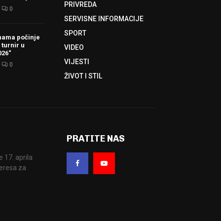
PRIVREDA
0
SERVISNE INFORMACIJE
SPORT
hama počinje
 turnir u
VIDEO
026“
VIJESTI
0
ŽIVOT I STIL
PRATITE NAS
17. aprila
eresa za