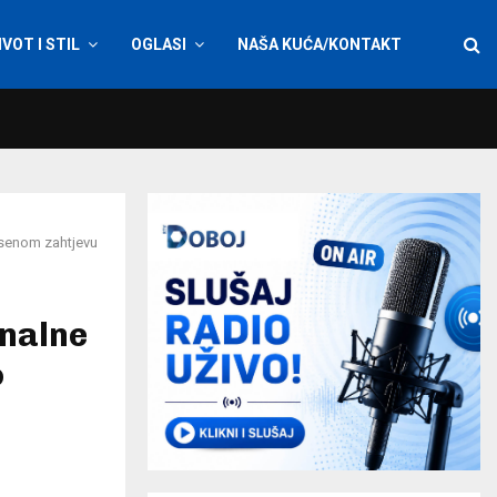
IVOT I STIL
OGLASI
NAŠA KUĆA/KONTAKT
senom zahtjevu
nalne
o