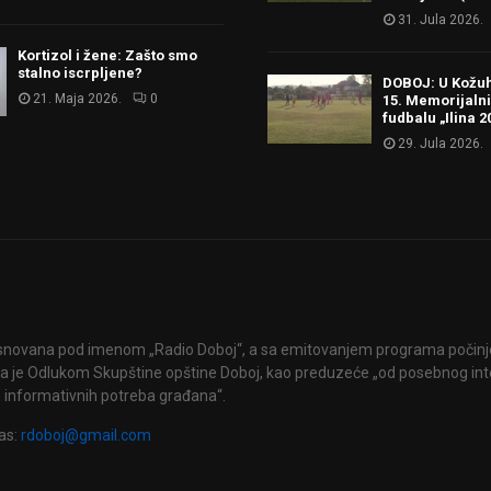
31. Jula 2026.
Kortizol i žene: Zašto smo
stalno iscrpljene?
DOBOJ: U Kožu
21. Maja 2026.
0
15. Memorijalni
fudbalu „Ilina 2
29. Jula 2026.
snovana pod imenom „Radio Doboj“, a sa emitovanjem programa počinje 
 je Odlukom Skupštine opštine Doboj, kao preduzeće „od posebnog int
 informativnih potreba građana“.
as:
rdoboj@gmail.com