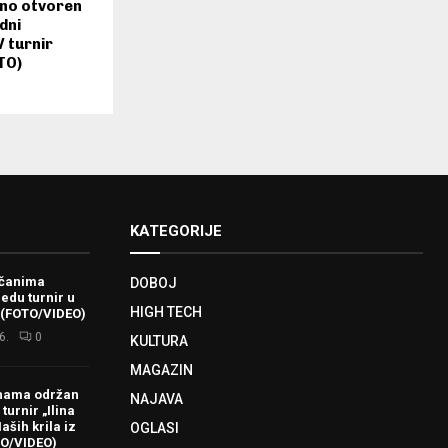
no otvoren
dni
 turnir
TO)
KATEGORIJE
ačanima
DOBOJ
redu turnir u
HIGH TECH
 (FOTO/VIDEO)
6.
0
KULTURA
MAGAZIN
hama održan
NAJAVA
turnir „Ilina
aših krila iz
OGLASI
TO/VIDEO)