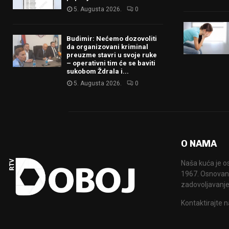
5. Augusta 2026.
0
Budimir: Nećemo dozovoliti
da organizovani kriminal
preuzme stavri u svoje ruke
– operativni tim će se baviti
sukobom Ždrala i...
5. Augusta 2026.
0
O NAMA
Naša kuća je o
1967. Osnovana
zadovoljavanje
Kontaktirajte n