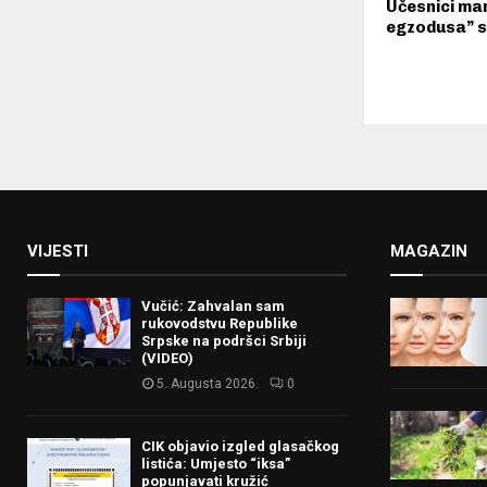
Učesnici ma
egzodusa” s
VIJESTI
MAGAZIN
Vučić: Zahvalan sam
rukovodstvu Republike
Srpske na podršci Srbiji
(VIDEO)
5. Augusta 2026.
0
CIK objavio izgled glasačkog
listića: Umjesto “iksa”
popunjavati kružić