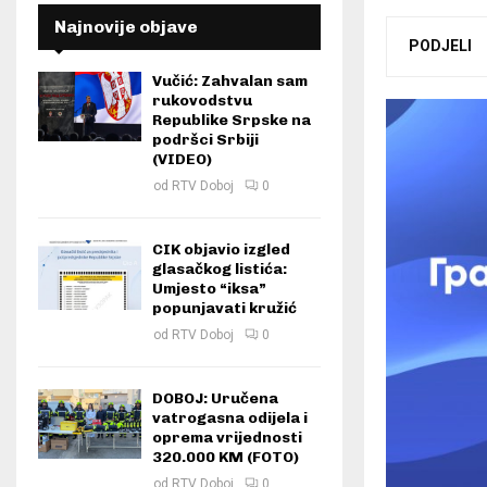
Najnovije objave
PODJELI
Vučić: Zahvalan sam
rukovodstvu
Republike Srpske na
podršci Srbiji
(VIDEO)
od
RTV Doboj
0
CIK objavio izgled
glasačkog listića:
Umjesto “iksa”
popunjavati kružić
od
RTV Doboj
0
DOBOJ: Uručena
vatrogasna odijela i
oprema vrijednosti
320.000 KM (FOTO)
od
RTV Doboj
0