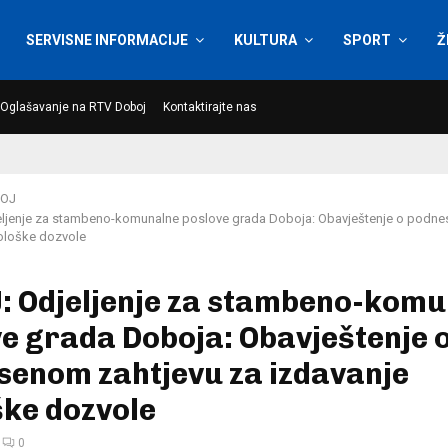
SERVISNE INFORMACIJE
KULTURA
SPORT
Ž
Oglašavanje na RTV Doboj
Kontaktirajte nas
OJ
ljenje za stambeno-komunalne poslove grada Doboja: Obavještenje o podne
ološke dozvole
: Odjeljenje za stambeno-komu
e grada Doboja: Obavještenje 
senom zahtjevu za izdavanje
ške dozvole
0