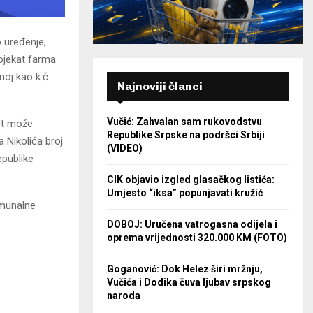
 uređenje,
rojekat farma
noj kao k.č.
Najnoviji članci
Vučić: Zahvalan sam rukovodstvu
st može
Republike Srpske na podršci Srbiji
 Nikolića broj
(VIDEO)
epublike
CIK objavio izgled glasačkog listića:
Umjesto “iksa” popunjavati kružić
omunalne
DOBOJ: Uručena vatrogasna odijela i
oprema vrijednosti 320.000 KM (FOTO)
Goganović: Dok Helez širi mržnju,
Vučića i Dodika čuva ljubav srpskog
naroda