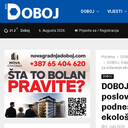
DOBOJ
VIJESTI
C
Doboj
6. Augusta 2026.
Prijavite se / Registracija
21.2
Početna
DOB
DOBOJ: Odje
za izdavanje ek
DOBOJ
DOBOJ
poslov
podne
ekolo
6. Jula 2026.