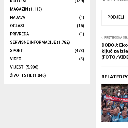
KULTURA
(139)
MAGAZIN
(1.113)
PODJELI
NAJAVA
(1)
OGLASI
(15)
PRIVREDA
(1)
PRETHODNA OB
SERVISNE INFORMACIJE
(1.782)
DOBOJ: Eko
ključ za izl
SPORT
(473)
(FOTO/VID
VIDEO
(3)
VIJESTI
(5.906)
ŽIVOT I STIL
(1.046)
RELATED P