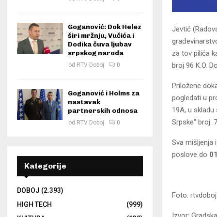
Goganović: Dok Helez
Jevtić (Radov
širi mržnju, Vučića i
građevinarstvo
Dodika čuva ljubav
za tov pilića 
srpskog naroda
broj 96 K.O. D
od
RTV Doboj
0
Priložene dok
Goganović i Holms za
pogledati u pr
nastavak
19A, u skladu 
partnerskih odnosa
Srpske“ broj: 
od
RTV Doboj
0
Sva mišljenja
poslove do
01
Kategorije
DOBOJ
(2.393)
Foto: rtvdoboj
HIGH TECH
(999)
Izvor: Gradsk