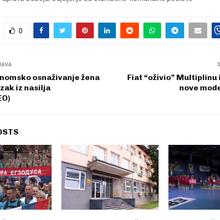
0
JAVA
nomsko osnaživanje žena
Fiat “oživio” Multiplinu
azak iz nasilja
nove mode
EO)
OSTS