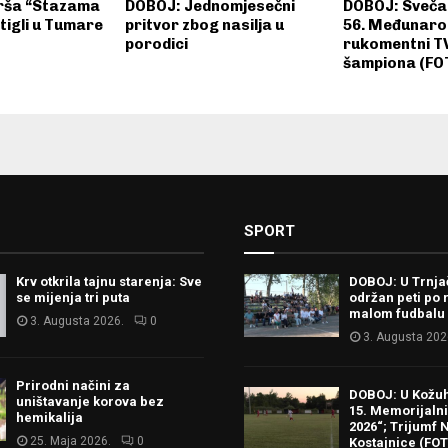
rša “Stazama
DOBOJ: Jednomjesečni
DOBOJ: Sveča
tigli u Tumare
pritvor zbog nasilja u
56. Međunaro
porodici
rukomentni TV
šampiona (FO
SPORT
Krv otkrila tajnu starenja: Sve
DOBOJ: U Trnj
se mijenja tri puta
održan peti po 
malom fudbalu
3. Augusta 2026.
0
3. Augusta 202
Prirodni načini za
DOBOJ: U Kožu
uništavanje korova bez
15. Memorijalni 
hemikalija
2026“; Trijumf N
25. Maja 2026.
0
Kostajnice (FO