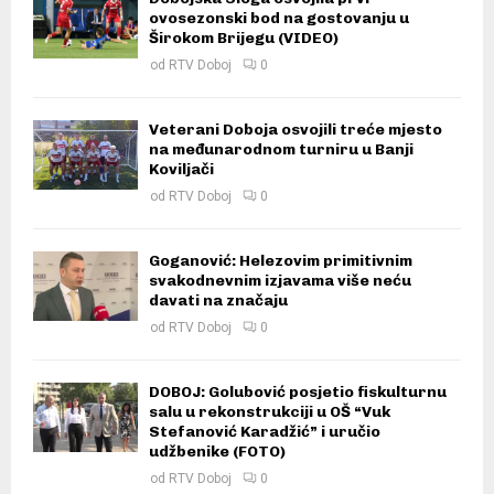
ovosezonski bod na gostovanju u
Širokom Brijegu (VIDEO)
od
RTV Doboj
0
Veterani Doboja osvojili treće mjesto
na međunarodnom turniru u Banji
Koviljači
od
RTV Doboj
0
Goganović: Helezovim primitivnim
svakodnevnim izjavama više neću
davati na značaju
od
RTV Doboj
0
DOBOJ: Golubović posjetio fiskulturnu
salu u rekonstrukciji u OŠ “Vuk
Stefanović Karadžić” i uručio
udžbenike (FOTO)
od
RTV Doboj
0