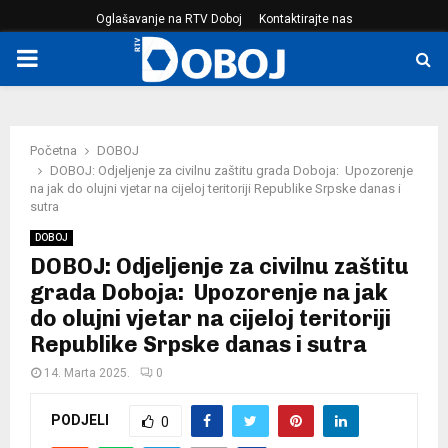
Oglašavanje na RTV Doboj
Kontaktirajte nas
PRIMARY
MENU
Početna
DOBOJ
DOBOJ: Odjeljenje za civilnu zaštitu grada Doboja: Upozorenje
na jak do olujni vjetar na cijeloj teritoriji Republike Srpske danas i
sutra
DOBOJ
DOBOJ: Odjeljenje za civilnu zaštitu
grada Doboja: Upozorenje na jak
do olujni vjetar na cijeloj teritoriji
Republike Srpske danas i sutra
14. Marta 2025.
0
PODJELI
0