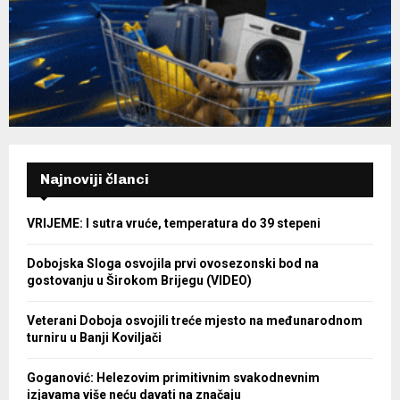
Najnoviji članci
VRIJEME: I sutra vruće, temperatura do 39 stepeni
Dobojska Sloga osvojila prvi ovosezonski bod na
gostovanju u Širokom Brijegu (VIDEO)
Veterani Doboja osvojili treće mjesto na međunarodnom
turniru u Banji Koviljači
Goganović: Helezovim primitivnim svakodnevnim
izjavama više neću davati na značaju