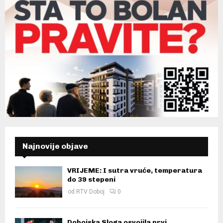
Najnovije objave
VRIJEME: I sutra vruće, temperatura
do 39 stepeni
od
RTV Doboj
0
Dobojska Sloga osvojila prvi