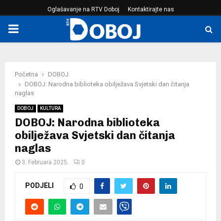
Oglašavanje na RTV Doboj
Kontaktirajte nas
PRIMARY
MENU
Početna
DOBOJ
DOBOJ: Narodna biblioteka obilježava Svjetski dan čitanja
naglas
DOBOJ
KULTURA
DOBOJ: Narodna biblioteka
obilježava Svjetski dan čitanja
naglas
3. Februara 2025.
0
PODJELI
0