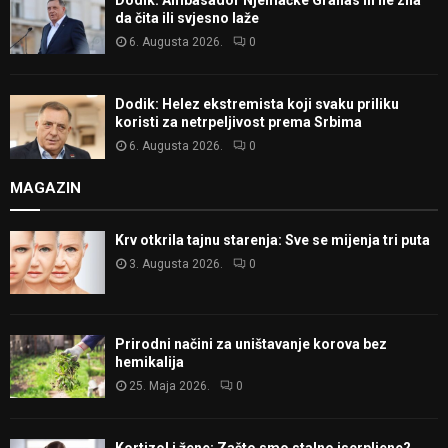
Dodik: Ambasador Njemačke Granas ili ne zna
da čita ili svjesno laže
6. Augusta 2026.
0
Dodik: Helez ekstremista koji svaku priliku
koristi za netrpeljivost prema Srbima
6. Augusta 2026.
0
MAGAZIN
Krv otkrila tajnu starenja: Sve se mijenja tri puta
3. Augusta 2026.
0
Prirodni načini za uništavanje korova bez
hemikalija
25. Maja 2026.
0