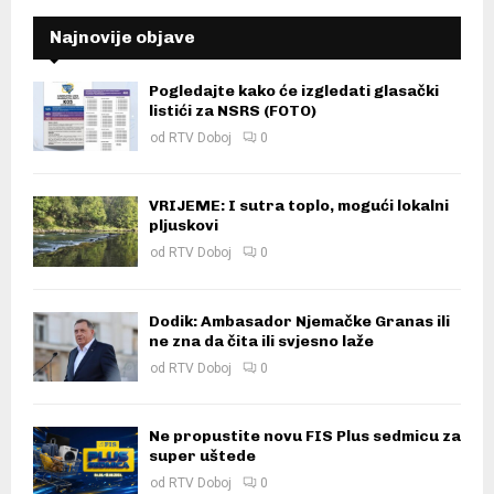
Najnovije objave
Pogledajte kako će izgledati glasački
listići za NSRS (FOTO)
od
RTV Doboj
0
VRIJEME: I sutra toplo, mogući lokalni
pljuskovi
od
RTV Doboj
0
Dodik: Ambasador Njemačke Granas ili
ne zna da čita ili svjesno laže
od
RTV Doboj
0
Ne propustite novu FIS Plus sedmicu za
super uštede
od
RTV Doboj
0