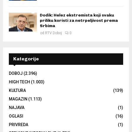
Dodik: Helez ekstremista koji svaku
priliku koristi za netrpeljivost prema
Srbima
od
RTV Doboj
0
Kategorije
DOBOJ
(2.396)
HIGH TECH
(1.003)
KULTURA
(139)
MAGAZIN
(1.113)
NAJAVA
(1)
OGLASI
(16)
PRIVREDA
(1)