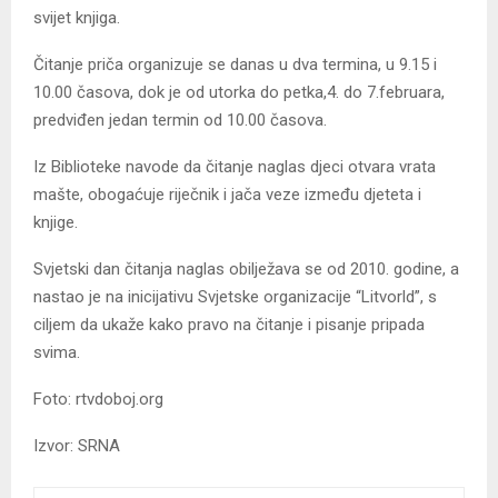
svijet knjiga.
Čitanje priča organizuje se danas u dva termina, u 9.15 i
10.00 časova, dok je od utorka do petka,4. do 7.februara,
predviđen jedan termin od 10.00 časova.
Iz Biblioteke navode da čitanje naglas djeci otvara vrata
mašte, obogaćuje riječnik i jača veze između djeteta i
knjige.
Svjetski dan čitanja naglas obilježava se od 2010. godine, a
nastao je na inicijativu Svjetske organizacije “Litvorld”, s
ciljem da ukaže kako pravo na čitanje i pisanje pripada
svima.
Foto: rtvdoboj.org
Izvor: SRNA