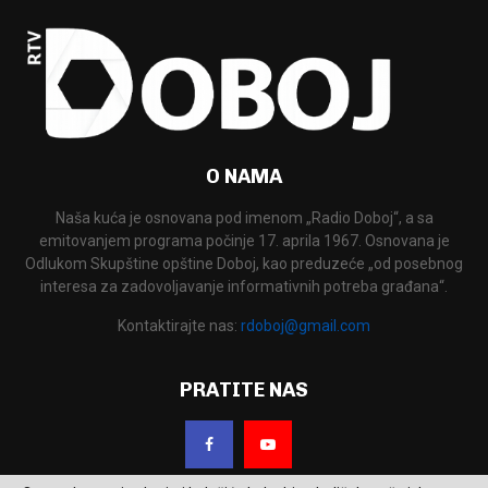
O NAMA
Naša kuća je osnovana pod imenom „Radio Doboj“, a sa
emitovanjem programa počinje 17. aprila 1967. Osnovana je
Odlukom Skupštine opštine Doboj, kao preduzeće „od posebnog
interesa za zadovoljavanje informativnih potreba građana“.
Kontaktirajte nas:
rdoboj@gmail.com
PRATITE NAS