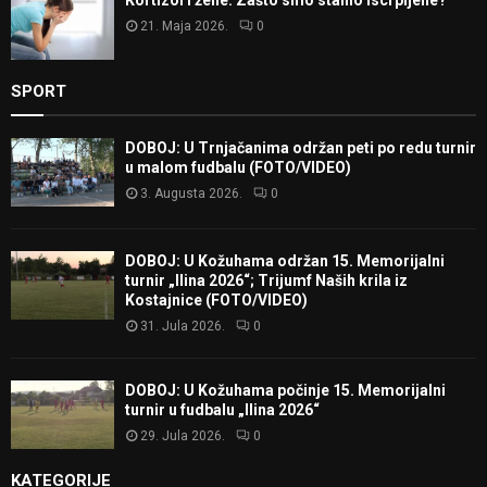
Kortizol i žene: Zašto smo stalno iscrpljene?
21. Maja 2026.
0
SPORT
DOBOJ: U Trnjačanima održan peti po redu turnir
u malom fudbalu (FOTO/VIDEO)
3. Augusta 2026.
0
DOBOJ: U Kožuhama održan 15. Memorijalni
turnir „Ilina 2026“; Trijumf Naših krila iz
Kostajnice (FOTO/VIDEO)
31. Jula 2026.
0
DOBOJ: U Kožuhama počinje 15. Memorijalni
turnir u fudbalu „Ilina 2026“
29. Jula 2026.
0
KATEGORIJE