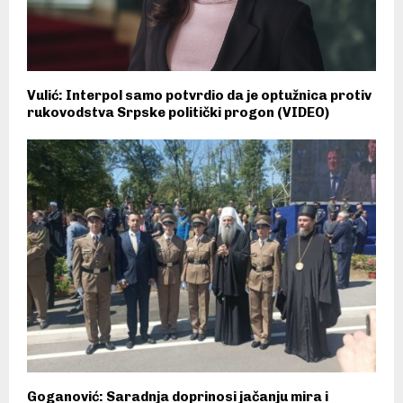
Vulić: Interpol samo potvrdio da je optužnica protiv
rukovodstva Srpske politički progon (VIDEO)
Goganović: Saradnja doprinosi jačanju mira i