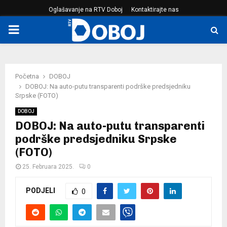
Oglašavanje na RTV Doboj
Kontaktirajte nas
PRIMARY
MENU
Početna
DOBOJ
DOBOJ: Na auto-putu transparenti podrške predsjedniku
Srpske (FOTO)
DOBOJ
DOBOJ: Na auto-putu transparenti
podrške predsjedniku Srpske
(FOTO)
25. Februara 2025.
0
PODJELI
0