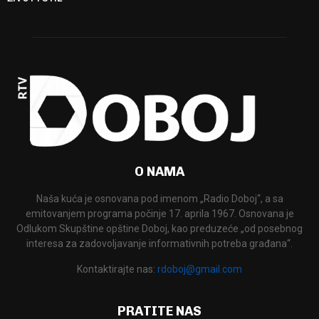
O NAMA
Naša kuća je osnovana pod imenom „Radio Doboj“, a sa
emitovanjem programa počinje 17. aprila 1967. Osnovana je
Odlukom Skupštine opštine Doboj, kao preduzeće „od posebnog
interesa za zadovoljavanje informativnih potreba građana“.
Kontaktirajte nas:
rdoboj@gmail.com
PRATITE NAS