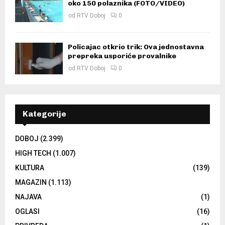
oko 150 polaznika (FOTO/VIDEO)
od
RTV Doboj
0
Policajac otkrio trik: Ova jednostavna
prepreka usporiće provalnike
od
RTV Doboj
0
Kategorije
DOBOJ
(2.399)
HIGH TECH
(1.007)
KULTURA
(139)
MAGAZIN
(1.113)
NAJAVA
(1)
OGLASI
(16)