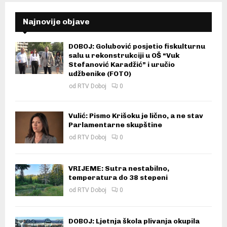
Najnovije objave
DOBOJ: Golubović posjetio fiskulturnu
salu u rekonstrukciji u OŠ “Vuk
Stefanović Karadžić” i uručio
udžbenike (FOTO)
od
RTV Doboj
0
Vulić: Pismo Krišoku je lično, a ne stav
Parlamentarne skupštine
od
RTV Doboj
0
VRIJEME: Sutra nestabilno,
temperatura do 38 stepeni
od
RTV Doboj
0
DOBOJ: Ljetnja škola plivanja okupila