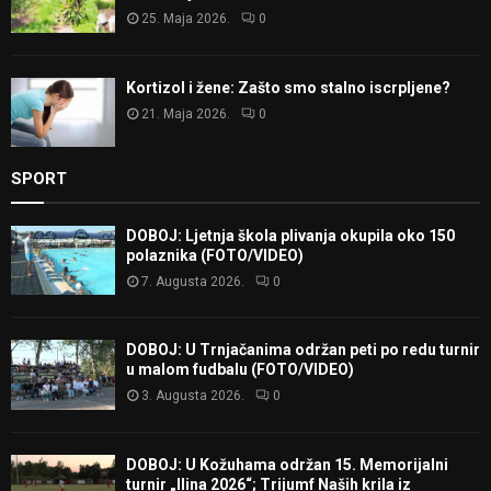
25. Maja 2026.
0
Kortizol i žene: Zašto smo stalno iscrpljene?
21. Maja 2026.
0
SPORT
DOBOJ: Ljetnja škola plivanja okupila oko 150
polaznika (FOTO/VIDEO)
7. Augusta 2026.
0
DOBOJ: U Trnjačanima održan peti po redu turnir
u malom fudbalu (FOTO/VIDEO)
3. Augusta 2026.
0
DOBOJ: U Kožuhama održan 15. Memorijalni
turnir „Ilina 2026“; Trijumf Naših krila iz