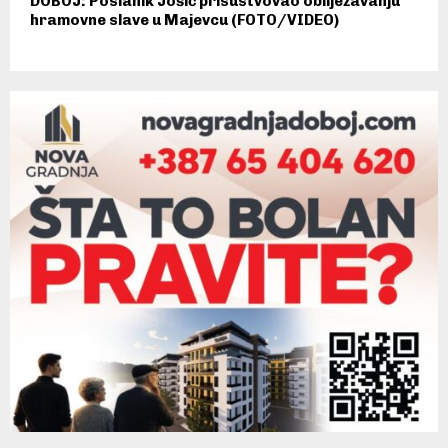
DOBOJ: Poslanik Jošić prisustvovao obilježavanju
hramovne slave u Majevcu (FOTO/VIDEO)