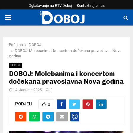
Oglašavanje na RTV Doboj
Kontaktirajte nas
PRIMARY
MENU
Početna
DOBOJ
DOBOJ: Molebanima i koncertom dočekana pravoslavna Nova
godina
DOBOJ
DOBOJ: Molebanima i koncertom
dočekana pravoslavna Nova godina
14. Januara 2025.
0
PODJELI
0