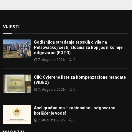
VIJESTI
Godišnjica stradanja srpskih civila na
Petrovačkoj cesti, zločina za koji još niko nije
odgovarao (FOTO)
7. Augusta 2026.
0
CIK: Ovjerene liste za kompenzacione mandate
(VIDEO)
7. Augusta 2026.
0
Apel građanima – racionalno i odgovorno
korišćenje vode!
7. Augusta 2026.
0