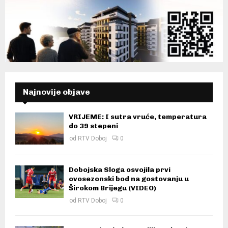
Najnovije objave
VRIJEME: I sutra vruće, temperatura
do 39 stepeni
od
RTV Doboj
0
Dobojska Sloga osvojila prvi
ovosezonski bod na gostovanju u
Širokom Brijegu (VIDEO)
od
RTV Doboj
0