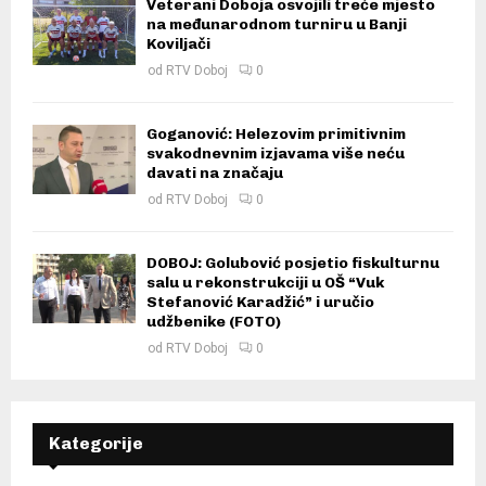
Veterani Doboja osvojili treće mjesto
na međunarodnom turniru u Banji
Koviljači
od
RTV Doboj
0
Goganović: Helezovim primitivnim
svakodnevnim izjavama više neću
davati na značaju
od
RTV Doboj
0
DOBOJ: Golubović posjetio fiskulturnu
salu u rekonstrukciji u OŠ “Vuk
Stefanović Karadžić” i uručio
udžbenike (FOTO)
od
RTV Doboj
0
Kategorije