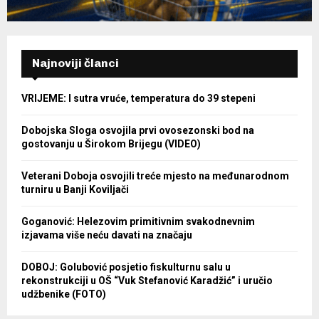
Najnoviji članci
VRIJEME: I sutra vruće, temperatura do 39 stepeni
Dobojska Sloga osvojila prvi ovosezonski bod na
gostovanju u Širokom Brijegu (VIDEO)
Veterani Doboja osvojili treće mjesto na međunarodnom
turniru u Banji Koviljači
Goganović: Helezovim primitivnim svakodnevnim
izjavama više neću davati na značaju
DOBOJ: Golubović posjetio fiskulturnu salu u
rekonstrukciji u OŠ “Vuk Stefanović Karadžić” i uručio
udžbenike (FOTO)