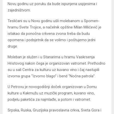
Novu godinu uz poruku da bude ispunjena uspjesima i
zajedništvom.
Teslićani su u Novu godinu ušli molebanom u Spomen-
hramu Svete Trojice, a načelnik opštine Milan Milićević je
istakao da ponoćna crkvena zvona treba da budu
opomena i podsjetnik da se volimo i poštujemo jedni
druge.
Moleban je služen i u Stanarima u hramu Vaskrsenja
Hristovog nakon čega je organizovan vatromet. Prethodno
su u sali Centra za kulturu uz kuvano vino i čaj nastupili
izvorna grupa “Izvorno blago” i bend “Noćna patrola”.
U Petrovu je novogodišnji doček organizovan u Domu
kulture u Kakmužu uz muzički program, kuvano vino,
podjelu paketića za najmlađe, a potom i vatromet.
Srpska, Ruska, Gruzijska pravoslavna crkva, Sveta Gora i