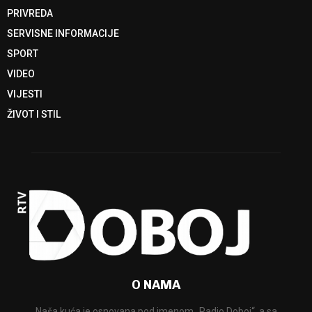
PRIVREDA
SERVISNE INFORMACIJE
SPORT
VIDEO
VIJESTI
ŽIVOT I STIL
O NAMA
Naša kuća je osnovana pod imenom „Radio Doboj“, a sa