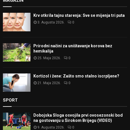
MAGAZIN
Krv otkrila tajnu starenja: Sve se mijenja tri puta
3. Augusta 2026.
0
Prirodni načini za uništavanje korova bez
hemikalija
25. Maja 2026.
0
Kortizol i žene: Zašto smo stalno iscrpljene?
21. Maja 2026.
0
SPORT
Dobojska Sloga osvojila prvi ovosezonski bod
na gostovanju u Širokom Brijegu (VIDEO)
9. Augusta 2026.
0