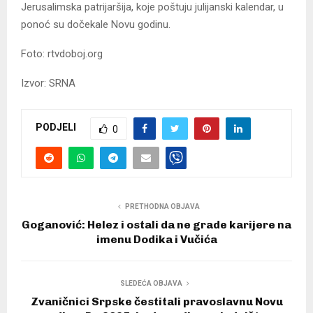
Jerusalimska patrijaršija, koje poštuju julijanski kalendar, u
ponoć su dočekale Novu godinu.
Foto: rtvdoboj.org
Izvor: SRNA
PODJELI
0
PRETHODNA OBJAVA
Goganović: Helez i ostali da ne grade karijere na
imenu Dodika i Vučića
SLEDEĆA OBJAVA
Zvaničnici Srpske čestitali pravoslavnu Novu